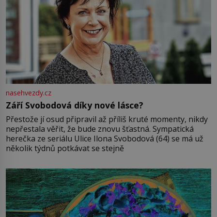
nasehvezdy.cz
Září Svobodová díky nové lásce?
Přestože jí osud připravil až příliš kruté momenty, nikdy
nepřestala věřit, že bude znovu šťastná. Sympatická
herečka ze seriálu Ulice Ilona Svobodová (64) se má už
několik týdnů potkávat se stejně