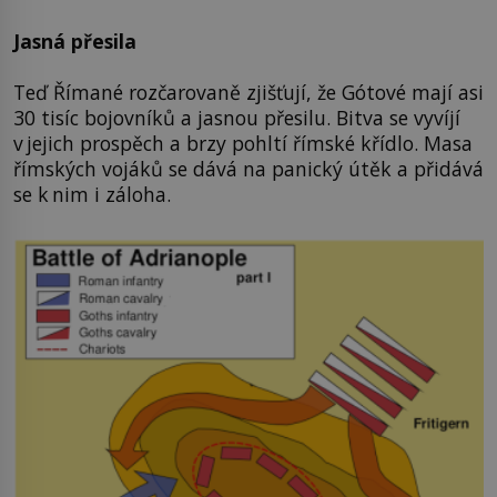
Jasná přesila
Teď Římané rozčarovaně zjišťují, že Gótové mají asi
30 tisíc bojovníků a jasnou přesilu. Bitva se vyvíjí
v jejich prospěch a brzy pohltí římské křídlo. Masa
římských vojáků se dává na panický útěk a přidává
se k nim i záloha.