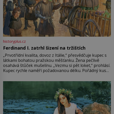
historyplus.cz
Ferdinand I. zatrhl šizení na tržištích
„Prvotřídní kvalita, dovoz z Itálie,“ přesvědčuje kupec s
látkami bohatou pražskou měšťanku. Žena pečlivě
osahává štůček mušelínu. „Vezmu si pět loket,“ prohlásí.
Kupec rychle naměří požadovanou délku. Pořádný kus
mu přitom zůstane za prsty… „Na šaty ho bude málo,
milostpaní. Stačí jenom na sukni,“ zhodnotí švadlena
množství růžového mušelínu. „Ošidili vás, podívejte.“
Vezme do ruky dřevěnou