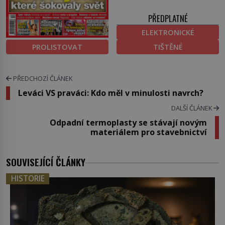
PŘEDPLATNÉ
ELEKTRONICKÉ
PROLISTOVAT
TIŠTĚNÉ
PŘEDCHOZÍ ČLÁNEK
Leváci VS praváci: Kdo měl v minulosti navrch?
DALŠÍ ČLÁNEK
Odpadní termoplasty se stávají novým
materiálem pro stavebnictví
SOUVISEJÍCÍ ČLÁNKY
HISTORIE