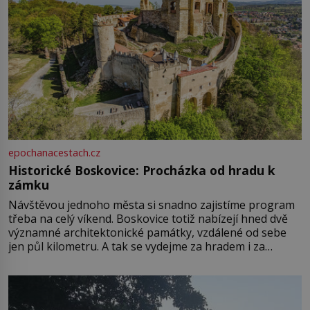
epochanacestach.cz
Historické Boskovice: Procházka od hradu k
zámku
Návštěvou jednoho města si snadno zajistíme program
třeba na celý víkend. Boskovice totiž nabízejí hned dvě
významné architektonické památky, vzdálené od sebe
jen půl kilometru. A tak se vydejme za hradem i za
zámkem do krásné jihomoravské krajiny. Trhová osada
Boskovice na okraji Drahanské vrchoviny vznikla někdy
ve13. století, a už v roce 1313 kronikáři zaznamenali