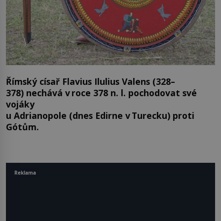
Římský císař Flavius Ilulius Valens (328–
378) nechává v roce 378 n. l. pochodovat své
vojáky
u Adrianopole (dnes Edirne v Turecku) proti
Gótům.
Reklama