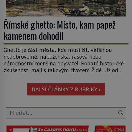
Římské ghetto: Místo, kam papež
kamenem dohodil
Ghetto je část města, kde musí žít, většinou
nedobrovolně, náboženská, rasová nebo
národnostní menšina obyvatel. Bohaté historické
zkušenosti mají s takovým životem Židé. Už od
středověku jsou totiž v každou chvíli nuceni v
nějakém žít. Mezi ty nejslavnější patří i římské
DALŠÍ ČLÁNKY Z RUBRIKY ›
ghetto založené v roce 1555. Pokud jde o vztah
k Židům, nemá se Řím čím chlubit. […]