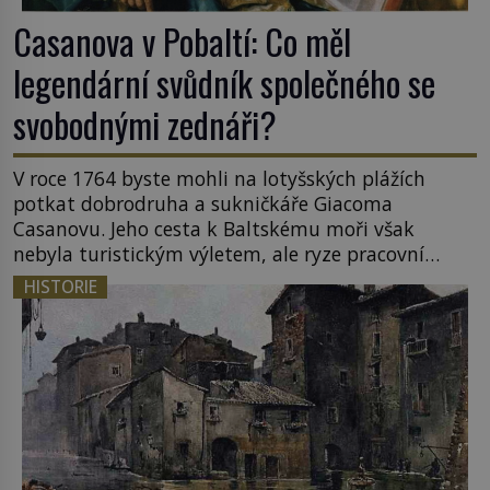
Casanova v Pobaltí: Co měl
legendární svůdník společného se
svobodnými zednáři?
V roce 1764 byste mohli na lotyšských plážích
potkat dobrodruha a sukničkáře Giacoma
Casanovu. Jeho cesta k Baltskému moři však
nebyla turistickým výletem, ale ryze pracovní
cestou se zištnými úmysly. Jaký cíl Casanova
HISTORIE
sledoval, když se například procházel uličkami
lotyšské Rigy? Casanova v Pobaltí kontaktoval
tamní zednářské lóže. Nebyl v této oblasti žádným
nováčkem, protože do zednářské […]