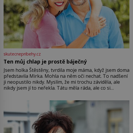
skutecnepribehy.cz
Ten můj chlap je prostě báječný
Jsem holka Štěstěny, tvrdila moje máma, když jsem doma
představila Mirka. Mohla na něm oči nechat. To nadšení
ji neopustilo nikdy. Myslím, že mi trochu záviděla, ale
nikdy jsem jí to neřekla. Tátu měla ráda, ale co si
pamatuji, tak jsme s Mirkem byli zamilovaní mnohem víc.
Jsme spolu moc rádi Tehdy byla jiná doba, když