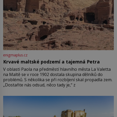
enigmaplus.cz
Krvavé maltské podzemí a tajemná Petra
V oblasti Paola na předměstí hlavního města La Valetta
na Maltě se v roce 1902 dostala skupina dělníků do
problémů. S několika se při rozbíjení skal propadla zem.
„Dostaňte nás odsud, něco tady je,“ z