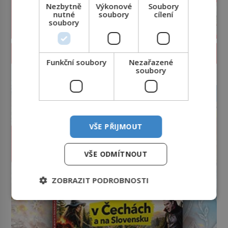
Nezbytně
Výkonové
Soubory
nutné
soubory
cílení
soubory
PROLISTOVAT ČASOPIS
Funkční soubory
Nezařazené
soubory
reklama
VŠE PŘIJMOUT
VŠE ODMÍTNOUT
ZOBRAZIT PODROBNOSTI