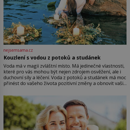
nejsemsama.cz
Kouzlení s vodou z potoků a studánek
Voda má v magii zvláštní místo. Má jedinečné vlastnosti,
které pro vás mohou být nejen zdrojem osvěžení, ale i
duchovní síly a léčení. Voda z potoků a studánek má moc
přinést do vašeho života pozitivní změny a obnovit vaši
energii. Využitím těchto přírodních zdrojů v magii
můžete obohatit své rituály a přinést do svého života
větší harmonii a klid. Je důležité