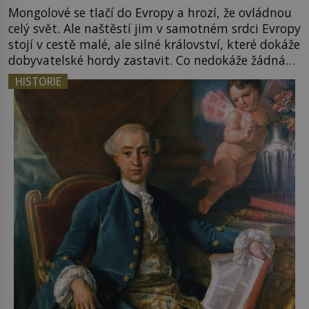
Mongolové se tlačí do Evropy a hrozí, že ovládnou
celý svět. Ale naštěstí jim v samotném srdci Evropy
stojí v cestě malé, ale silné království, které dokáže
dobyvatelské hordy zastavit. Co nedokáže žádná
z asijských říší, co nedokážou Němci – to dokáže
HISTORIE
český král. Nebo že by ne? Mongolové od roku 1223
postupují podél Kaspického a Azovského moře, […]