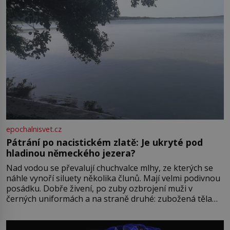
epochalnisvet.cz
Pátrání po nacistickém zlatě: Je ukryté pod
hladinou německého jezera?
Nad vodou se převalují chuchvalce mlhy, ze kterých se
náhle vynoří siluety několika člunů. Mají velmi podivnou
posádku. Dobře živení, po zuby ozbrojení muži v
černých uniformách a na straně druhé: zubožená těla
oblečená v chatrných vězeňských hadrech. Co tato
přízračná scéna znamená? Je jaro roku 1945, druhá
světová válka se chýlí ke konci. Jezero Stolpsee