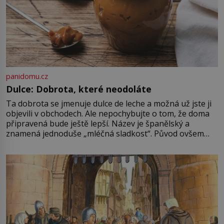
panidomu.cz
Dulce: Dobrota, které neodoláte
Ta dobrota se jmenuje dulce de leche a možná už jste ji
objevili v obchodech. Ale nepochybujte o tom, že doma
připravená bude ještě lepší. Název je španělský a
znamená jednoduše „mléčná sladkost“. Původ ovšem
není úplně jednoznačný, o autorství této receptury se
pře hned několik latinskoamerických zemí a k tomu
Francie, kde se traduje,