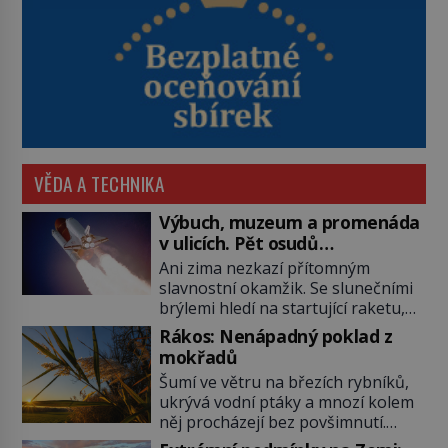
VĚDA A TECHNIKA
Výbuch, muzeum a promenáda
v ulicích. Pět osudů
nejslavnějších raketoplánů
Ani zima nezkazí přítomným
slavnostní okamžik. Se slunečními
brýlemi hledí na startující raketu,
která má do vesmíru vynést kromě
Rákos: Nenápadný poklad z
posádky také obyčejnou učitelku.
mokřadů
Po několika sekundách všem
Šumí ve větru na březích rybníků,
ztuhnou úsměvy, stroj totiž
ukrývá vodní ptáky a mnozí kolem
exploduje. Jejich konstrukce není
něj procházejí bez povšimnutí.
z levného kraje, daňové poplatníky
Přesto právě rákos pomáhal stavět
stojí miliardy dolarů. Na druhou