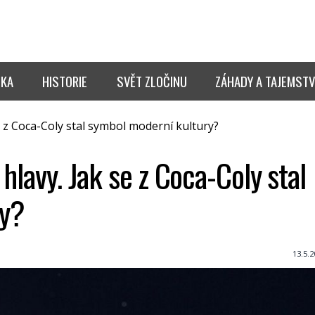
IKA
HISTORIE
SVĚT ZLOČINU
ZÁHADY A TAJEMSTV
 z Coca-Coly stal symbol moderní kultury?
hlavy. Jak se z Coca-Coly stal
ry?
13.5.2