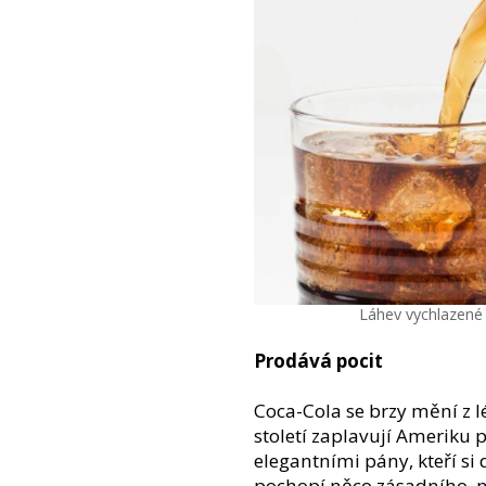
Láhev vychlazené 
Prodává pocit
Coca-Cola se brzy mění z lé
století zaplavují Amerik
elegantními pány, kteří si
pochopí něco zásadního, ne