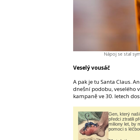
Nápoj se stal sym
Veselý vousáč
A pak je tu Santa Claus. A
dnešní podobu, veselého 
kampaně ve 30. letech dos
Gen, který naši 
předci ztratili p
miliony let, by 
pomoci s léčbo
„nemoci králů“