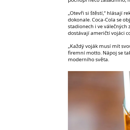
„Otevři si štěstí,“ hlásají 
dokonale. Coca-Cola se ob
stadionech i ve válečných
dostávají američtí vojáci 
„Každý voják musí mít svou
firemní motto. Nápoj se 
moderního světa.