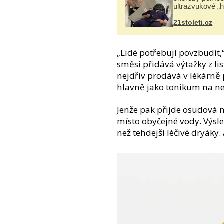
ultrazvukové „
21stoleti.cz
„Lidé potřebují povzbudit
směsi přidává výtažky z li
nejdřív prodává v lékárně 
hlavně jako tonikum na ne
Jenže pak přijde osudová 
místo obyčejné vody. Výsle
než tehdejší léčivé dryáky. 