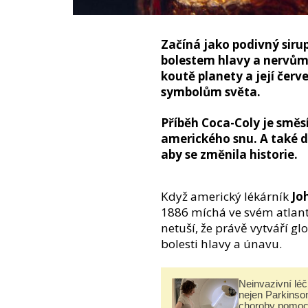
Začíná jako podivný siru
bolestem hlavy a nervům.
koutě planety a její červ
symbolům světa.
Příběh Coca-Coly je směs
amerického snu. A také d
aby se změnila historie.
Když americký lékárník
Jo
1886 míchá ve svém atlant
netuší, že právě vytváří g
bolesti hlavy a únavu.
Neinvazivní lé
nejen Parkinso
choroby pomoc