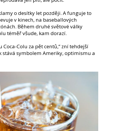
reklamy o desítky let později. A funguje to
jevuje v kinech, na baseballových
 zónách. Během druhé světové války
colu téměř všude, kam dorazí.
 Coca-Colu za pět centů,“ zní tehdejší
tak stává symbolem Ameriky, optimismu a