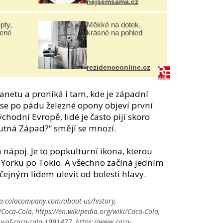
nejsemsama.cz
pty,
Měkké na dotek,
lené
krásné na pohled
rezidenceonline.cz
netu a proniká i tam, kde je západní
 se po pádu železné opony objeví první
chodní Evropě, lidé je často pijí skoro
hutná Západ?“ smějí se mnozí.
 nápoj. Je to popkulturní ikona, kterou
w Yorku po Tokio. A všechno začíná jedním
čejným lidem ulevit od bolesti hlavy.
a-colacompany.com/about-us/history,
Coca-Cola, https://en.wikipedia.org/wiki/Coca-Cola,
y-of-coca-cola-1991477, https://www.coca-