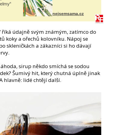
helmy“
nejsemsama.cz
,“ říká údajně svým známým, zatímco do
stů koky a ořechů kolovníku. Nápoj se
po skleničkách a zákazníci si ho dávají
rvy.
náhoda, sirup někdo smíchá se sodou
dek? Šumivý hit, který chutná úplně jinak
A hlavně: lidé chtějí další.