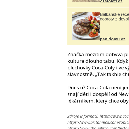
21stoleti.cz
Balkánské rece
dobroty z dovo
panidomu.cz
Značka mezitím dobývá pla
kultura dlouho tabu. Když
plechovky Coca-Coly i ve vý
slavnostně. „Tak takhle c
Dnes už Coca-Cola není jen
znají děti i dospělí od Ne
lékárníkem, který chce oby
Zdroje informací:
https://www.coc
https://www.britannica.com/topic/
https://www.thoughtco.com/histor