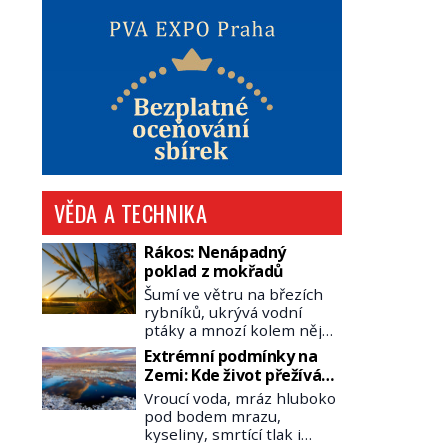
VĚDA A TECHNIKA
Rákos: Nenápadný
poklad z mokřadů
Šumí ve větru na březích
rybníků, ukrývá vodní
ptáky a mnozí kolem něj
procházejí bez povšimnutí.
Extrémní podmínky na
Přesto právě rákos
Zemi: Kde život přežívá
pomáhal stavět domy,
navzdory všemu
Vroucí voda, mráz hluboko
vyrábět lodě, zapisovat
pod bodem mrazu,
první texty a inspiroval
kyseliny, smrtící tlak i
řadu pověstí. Tato