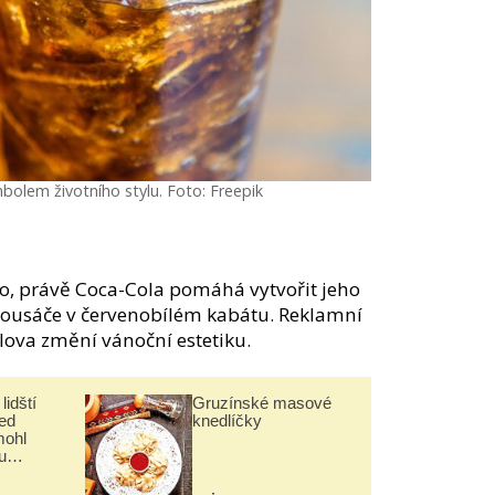
bolem životního stylu. Foto: Freepik
no, právě Coca-Cola pomáhá vytvořit jeho
vousáče v červenobílém kabátu. Reklamní
lova změní vánoční estetiku.
lidští
Gruzínské masové
řed
knedlíčky
mohl
u