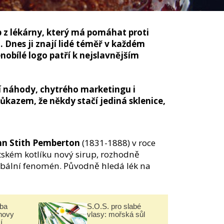
p z lékárny, který má pomáhat proti
 Dnes ji znají lidé téměř v každém
enobílé logo patří k nejslavnějším
í náhody, chytrého marketingu i
ůkazem, že někdy stačí jediná sklenice,
hn Stith Pemberton
(1831-1888) v roce
ském kotlíku nový sirup, rozhodně
lobální fenomén. Původně hledá lék na
čba
S.O.S. pro slabé
novy
vlasy: mořská sůl
í