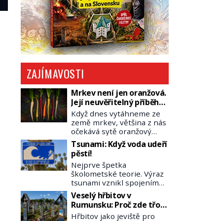
ZAJÍMAVOSTI
Mrkev není jen oranžová.
Její neuvěřitelný příběh
začíná fialovou barvou
Když dnes vytáhneme ze
země mrkev, většina z nás
očekává sytě oranžový
kořen. Jenže po většinu
Tsunami: Když voda udeří
své historie je mrkev
pěstí!
všechno možné, jen ne
Nejprve špetka
oranžová. Je fialová, žlutá,
školometské teorie. Výraz
bílá, někdy dokonce téměř
tsunami vznikl spojením
černá. Až díky stovkám let
japonských slov tsu
pečlivého šlechtění se z ní
Veselý hřbitov v
(přístav) a nami (vlna).
stává zelenina, bez které
Rumunsku: Proč zde třou
Jedná se o dlouhou vlnu,
si českou zahradu ani
pohřební plačky bídu s
Hřbitov jako jeviště pro
která je na volném moři
nedokážeme představit.