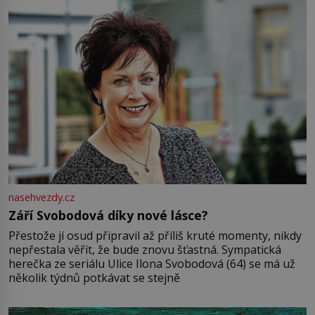
nasehvezdy.cz
Září Svobodová díky nové lásce?
Přestože jí osud připravil až příliš kruté momenty, nikdy
nepřestala věřit, že bude znovu šťastná. Sympatická
herečka ze seriálu Ulice Ilona Svobodová (64) se má už
několik týdnů potkávat se stejně