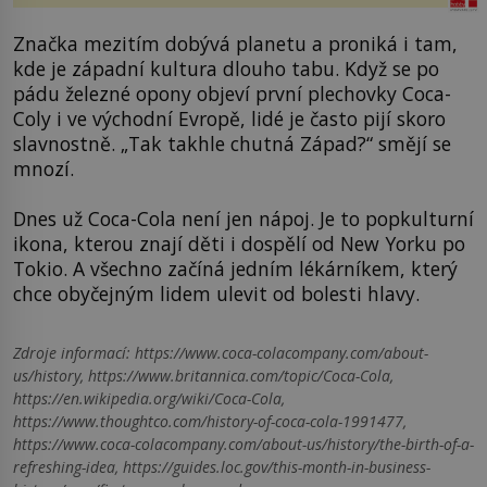
Značka mezitím dobývá planetu a proniká i tam,
kde je západní kultura dlouho tabu. Když se po
pádu železné opony objeví první plechovky Coca-
Coly i ve východní Evropě, lidé je často pijí skoro
slavnostně. „Tak takhle chutná Západ?“ smějí se
mnozí.
Dnes už Coca-Cola není jen nápoj. Je to popkulturní
ikona, kterou znají děti i dospělí od New Yorku po
Tokio. A všechno začíná jedním lékárníkem, který
chce obyčejným lidem ulevit od bolesti hlavy.
Zdroje informací:
https://www.coca-colacompany.com/about-
us/history, https://www.britannica.com/topic/Coca-Cola,
https://en.wikipedia.org/wiki/Coca-Cola,
https://www.thoughtco.com/history-of-coca-cola-1991477,
https://www.coca-colacompany.com/about-us/history/the-birth-of-a-
refreshing-idea, https://guides.loc.gov/this-month-in-business-