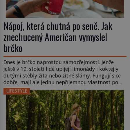
Nápoj, která chutná po seně. Jak
znechucený Američan vymyslel
brčko
Dnes je brčko naprostou samozřejmostí. Jenže
ještě v 19. století lidé upíjejí limonády i koktejly
dutými stébly žita nebo žitné slámy. Fungují sice
dobře, mají ale jednu nepříjemnou vlastnost po
chvíli se rozmáčejí a nápoji dodávají travnatou
LIFESTYLE
příchuť. Právě tahle drobná nepříjemnost přivede
amerického výrobce cigaretových náustků k
nápadu, který změní způsob pití po celém […]