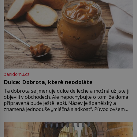
bez něhož si muži 19. […]
panidomu.cz
Dulce: Dobrota, které neodoláte
Ta dobrota se jmenuje dulce de leche a možná už jste ji
objevili v obchodech. Ale nepochybujte o tom, že doma
připravená bude ještě lepší. Název je španělský a
znamená jednoduše „mléčná sladkost“. Původ ovšem
není úplně jednoznačný, o autorství této receptury se
pře hned několik latinskoamerických zemí a k tomu
Francie, kde se traduje,