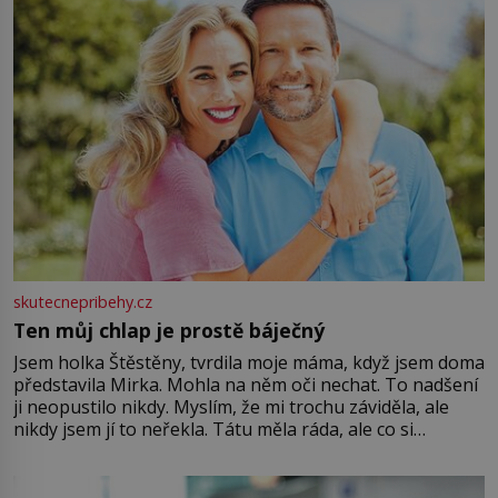
skutecnepribehy.cz
Ten můj chlap je prostě báječný
Jsem holka Štěstěny, tvrdila moje máma, když jsem doma
představila Mirka. Mohla na něm oči nechat. To nadšení
ji neopustilo nikdy. Myslím, že mi trochu záviděla, ale
nikdy jsem jí to neřekla. Tátu měla ráda, ale co si
pamatuji, tak jsme s Mirkem byli zamilovaní mnohem víc.
Jsme spolu moc rádi Tehdy byla jiná doba, když