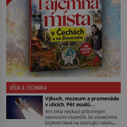
VĚDA A TECHNIKA
Výbuch, muzeum a promenáda
v ulicích. Pět osudů
nejslavnějších raketoplánů
Ani zima nezkazí přítomným
slavnostní okamžik. Se slunečními
brýlemi hledí na startující raketu,