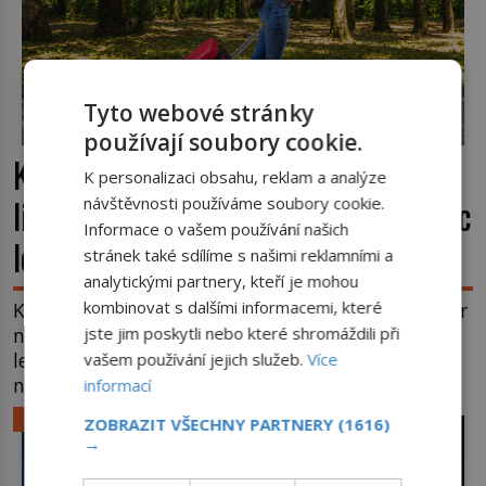
Tyto webové stránky
používají soubory cookie.
Kufr, který se konečně rozjede. Proč
K personalizaci obsahu, reklam a analýze
lidé čekají na kolečka téměř pět tisíc
návštěvnosti používáme soubory cookie.
Informace o vašem používání našich
let?
stránek také sdílíme s našimi reklamními a
analytickými partnery, kteří je mohou
kombinovat s dalšími informacemi, které
Kolo patří k nejstarším vynálezům lidstva, ale kufr
na kolečkách se objevuje až ve 20. století. Po tisíce
jste jim poskytli nebo které shromáždili při
let lidé vláčejí těžká zavazadla v rukou, na zádech
vašem používání jejich služeb.
Více
nebo je nakládají na povozy. Stačí přitom jediný
informací
nápad, připevnit ke kufru kolečka. Jenže právě ten
LIFESTYLE
ZOBRAZIT VŠECHNY PARTNERY
(1616)
nikdo dlouho nedostane. Až jednou se na letišti
→
ozve věta, která změní […]