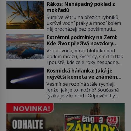
která má do vesmíru vynést kromě
Rákos: Nenápadný poklad z
posádky také obyčejnou učitelku.
mokřadů
Po několika sekundách všem
Šumí ve větru na březích rybníků,
ztuhnou úsměvy, stroj totiž
ukrývá vodní ptáky a mnozí kolem
exploduje. Jejich konstrukce není
něj procházejí bez povšimnutí.
z levného kraje, daňové poplatníky
Přesto právě rákos pomáhal stavět
stojí miliardy dolarů. Na druhou
Extrémní podmínky na Zemi:
domy, vyrábět lodě, zapisovat první
stranu zvládnou jen představitelné
Kde život přežívá navzdory
texty a inspiroval řadu pověstí.
věci. Na malé kousky Název:
všemu
Vroucí voda, mráz hluboko pod
Tato skromná, ale užitečná
Columbia První […]
bodem mrazu, kyseliny, smrtící tlak
rostlina provází člověka už tisíce
i pouště, kde celé roky nespadne
let. Většina lidí vnímá rákos jen jako
jediná kapka deště. Na první
obyčejnou kulisu letního koupání.
Kosmická hádanka: Jaká je
pohled místa, kde nemůže
Stačí se však podívat […]
největší kometa ve známém
existovat vůbec nic. Přesto právě
vesmíru?
Vesmír se rozpíná stále rychleji.
tady vědci objevují organismy,
Jenže, jak je to možné? Současná
které posouvají hranice života.
fyzika je v koncích. Odpovědí by
Každý nový nález mění naše
mohla být hypotetická temná
představy o tom, co všechno
energie. Právě na tu se zaměří
dokáže příroda a napovídá, kde
pozornost dvojice zkušených
bychom jednou […]
astronomů. Namísto ní ale objeví
něco mnohem hmatatelnějšího.
Naprosto rekordní kometu!