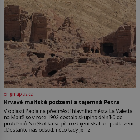
enigmaplus.cz
Krvavé maltské podzemí a tajemná Petra
V oblasti Paola na předměstí hlavního města La Valetta
na Maltě se v roce 1902 dostala skupina dělníků do
problémů. S několika se při rozbíjení skal propadla zem.
„Dostaňte nás odsud, něco tady je,“ z