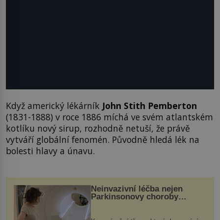
Když americký lékárník
John Stith Pemberton
(1831-1888) v roce 1886 míchá ve svém atlantském
kotlíku nový sirup, rozhodně netuší, že právě
vytváří globální fenomén. Původně hledá lék na
bolesti hlavy a únavu.
Neinvazivní léčba nejen
Parkinsonovy choroby
pomocí ultrazvukové
„helmy“