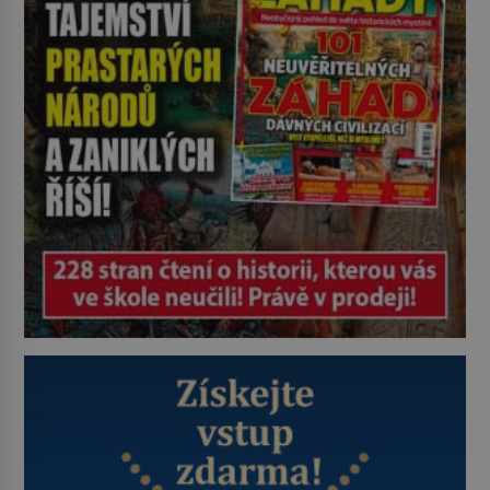
Astronomové Pedro Bernardinelli a
Gary Bernstein mravenčí prací
zkoumají archivní snímky v rámci
Průzkumu temné energie […]