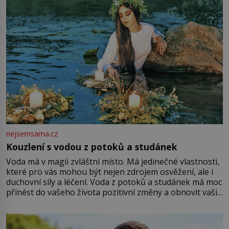
nejsemsama.cz
Kouzlení s vodou z potoků a studánek
Voda má v magii zvláštní místo. Má jedinečné vlastnosti,
které pro vás mohou být nejen zdrojem osvěžení, ale i
duchovní síly a léčení. Voda z potoků a studánek má moc
přinést do vašeho života pozitivní změny a obnovit vaši
energii. Využitím těchto přírodních zdrojů v magii
můžete obohatit své rituály a přinést do svého života
větší harmonii a klid. Je důležité