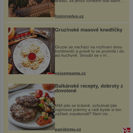
areálu, za jehož vznikem stál slavný
český architekt Josef Hlávka. Ten si
na něm dal mimořádně záležet. Jeho
stavební plány by při ...
historyplus.cz
Gruzínské masové knedlíčky
Gruzie se nachází na rozhraní dvou
kontinentů a právě to se promítá i do
její kuchyně. Snoubí se v ní
evropské a asijské chutě a díky tomu
vznikají rozmanité a chuťově bohaté
pokrmy, které rozhodně st...
nejsemsama.cz
Balkánské recepty, dobroty z
dovolené
Měli jste se krásně, ochutnali jste
zajímavé pokrmy a rádi byste si ten
zážitek zopakovali? Není nic
snazšího. Pljeskavica (10 porcí)
Možná jste ji ochutnali na dovolené v
bývalé Jugoslávii, lze ji vi...
panidomu.cz