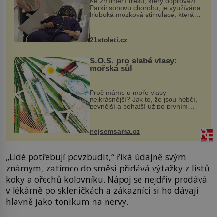
Ke zmírnění třesu, který doprovází
Parkinsonovu chorobu, je využívána
hluboká mozková stimulace, která
však vyžaduje vysoce invazivní
zákrok. Ultrazvuk zase není vhodný
k dostatečně přesnému zacílení ...
21stoleti.cz
S.O.S. pro slabé vlasy:
mořská sůl
Proč máme u moře vlasy
nejkrásnější? Jak to, že jsou hebčí,
pevnější a bohatší už po prvním
vykoupání? Protože sůl obsažená v
mořské vodě má blahodárný vliv.
Nejen na tělo a pokožku, ale i na
nejsemsama.cz
vlasy. ...
„Lidé potřebují povzbudit,“ říká údajně svým
známým, zatímco do směsi přidává výtažky z listů
koky a ořechů kolovníku. Nápoj se nejdřív prodává
v lékárně po skleničkách a zákazníci si ho dávají
hlavně jako tonikum na nervy.