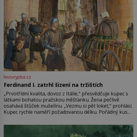
historyplus.cz
Ferdinand I. zatrhl šizení na tržištích
„Prvotřídní kvalita, dovoz z Itálie,“ přesvědčuje kupec s
látkami bohatou pražskou měšťanku. Žena pečlivě
osahává štůček mušelínu. „Vezmu si pět loket,“ prohlásí.
Kupec rychle naměří požadovanou délku. Pořádný kus
mu přitom zůstane za prsty… „Na šaty ho bude málo,
milostpaní. Stačí jenom na sukni,“ zhodnotí švadlena
množství růžového mušelínu. „Ošidili vás, podívejte.“
Vezme do ruky dřevěnou