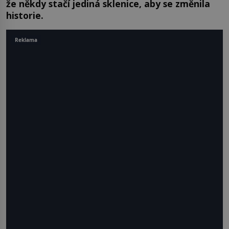
že někdy stačí jediná sklenice, aby se změnila
historie.
Reklama