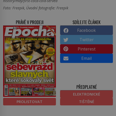
history/may/first-coca-cola-served
Foto: Freepik, Úvodní fotografie: Freepik
PRÁVĚ V PRODEJI
SDÍLEJTE ČLÁNEK
Facebook
Twitter
Pinterest
Email
PŘEDPLATNÉ
ELEKTRONICKÉ
PROLISTOVAT
TIŠTĚNÉ