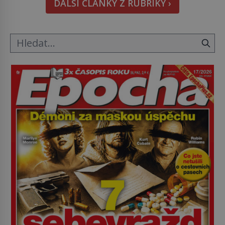
DALŠÍ ČLÁNKY Z RUBRIKY ›
metody jsou překvapivě promyšlené a některé
principy používají chirurgové dodnes. Úplně první
[…]