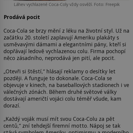
Láhev vychlazené Coca-Coly vždy osvěží. Foto: Freepik
Prodává pocit
Coca-Cola se brzy mění z léku na životní styl. Už na
začátku 20. století zaplavují Ameriku plakáty s
usměvavými dámami a elegantními pány, kteří si
dopřávají ledově vychlazenou colu. Firma pochopí
něco zásadního, neprodává jen pití, ale pocit.
„Otevři si štěstí,“ hlásají reklamy o desítky let
později. A funguje to dokonale. Coca-Cola se
objevuje v kinech, na baseballových stadionech i ve
válečných zónách. Během druhé světové války
dostávají američtí vojáci colu téměř všude, kam
dorazí.
„Každý voják musí mít svou Coca-Colu za pět
centů,“ zní tehdejší firemní motto. Nápoj se tak
stává symbolem Ameriky, optimismu a moderního