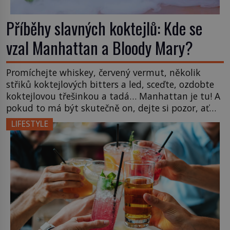
Příběhy slavných koktejlů: Kde se
vzal Manhattan a Bloody Mary?
Promíchejte whiskey, červený vermut, několik
střiků koktejlových bitters a led, sceďte, ozdobte
koktejlovou třešinkou a tadá… Manhattan je tu! A
pokud to má být skutečně on, dejte si pozor, ať
místo klasické americké rye whiskey či klidně
LIFESTYLE
bourbonu nepoužijete skotskou whisku. Co se
stane? Inu, koktejl bude stále skvělý, ale už to
nebude Manhattan ale […]