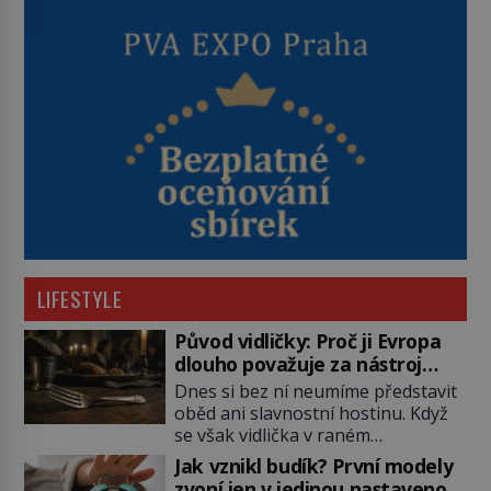
LIFESTYLE
Původ vidličky: Proč ji Evropa
dlouho považuje za nástroj
samotného satana?
Dnes si bez ní neumíme představit
oběd ani slavnostní hostinu. Když
se však vidlička v raném
středověku objevuje na evropských
Jak vznikl budík? První modely
stolech, vzbuzuje pohoršení,
zvoní jen v jedinou nastavenou