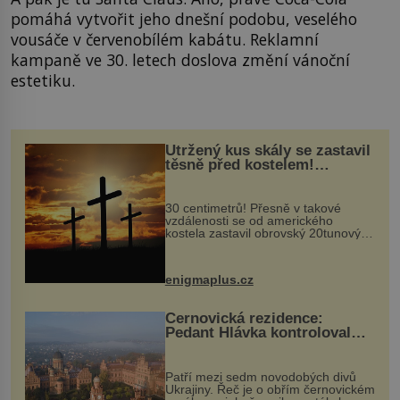
pomáhá vytvořit jeho dnešní podobu, veselého
vousáče v červenobílém kabátu. Reklamní
kampaně ve 30. letech doslova změní vánoční
estetiku.
Utržený kus skály se zastavil
těsně před kostelem!
Ochránila ho boží síla?
30 centimetrů! Přesně v takové
vzdálenosti se od amerického
kostela zastavil obrovský 20tunový
balvan, který se v květnu 2014
nečekaně odtrhl od nedaleké skály
při její demolici. Podle místních stojí
enigmaplus.cz
...
Černovická rezidence:
Pedant Hlávka kontroloval
každou cihlu
Patří mezi sedm novodobých divů
Ukrajiny. Řeč je o obřím černovickém