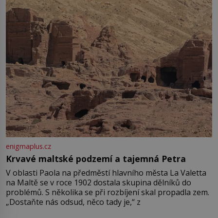
enigmaplus.cz
Krvavé maltské podzemí a tajemná Petra
V oblasti Paola na předměstí hlavního města La Valetta
na Maltě se v roce 1902 dostala skupina dělníků do
problémů. S několika se při rozbíjení skal propadla zem.
„Dostaňte nás odsud, něco tady je,“ z