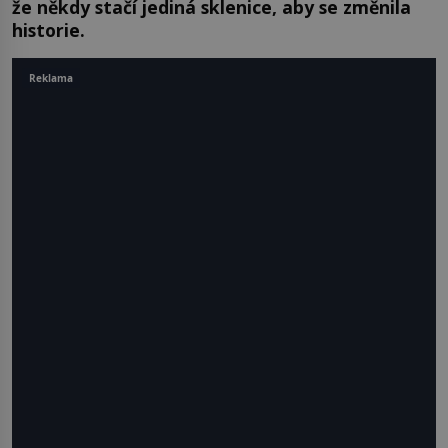
že někdy stačí jediná sklenice, aby se změnila
historie.
Reklama