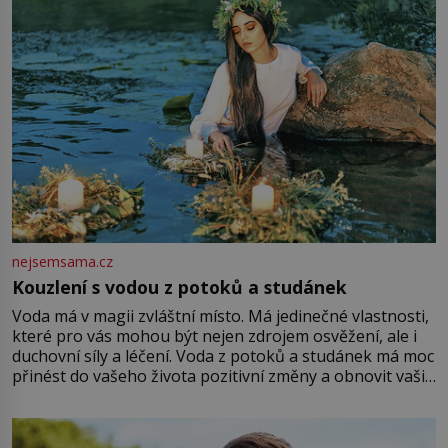
nejsemsama.cz
Kouzlení s vodou z potoků a studánek
Voda má v magii zvláštní místo. Má jedinečné vlastnosti,
které pro vás mohou být nejen zdrojem osvěžení, ale i
duchovní síly a léčení. Voda z potoků a studánek má moc
přinést do vašeho života pozitivní změny a obnovit vaši
energii. Využitím těchto přírodních zdrojů v magii
můžete obohatit své rituály a přinést do svého života
větší harmonii a klid. Je důležité