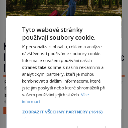
Tyto webové stránky
používají soubory cookie.
Kufr, který se konečně rozjede. Proč
K personalizaci obsahu, reklam a analýze
lidé čekají na kolečka téměř pět tisíc
návštěvnosti používáme soubory cookie.
Informace o vašem používání našich
let?
stránek také sdílíme s našimi reklamními a
analytickými partnery, kteří je mohou
kombinovat s dalšími informacemi, které
Kolo patří k nejstarším vynálezům lidstva, ale kufr
na kolečkách se objevuje až ve 20. století. Po tisíce
jste jim poskytli nebo které shromáždili při
let lidé vláčejí těžká zavazadla v rukou, na zádech
vašem používání jejich služeb.
Více
nebo je nakládají na povozy. Stačí přitom jediný
informací
nápad, připevnit ke kufru kolečka. Jenže právě ten
LIFESTYLE
ZOBRAZIT VŠECHNY PARTNERY
(1616)
nikdo dlouho nedostane. Až jednou se na letišti
→
ozve věta, která změní […]