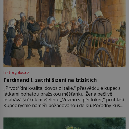
historyplus.cz
Ferdinand I. zatrhl šizení na tržištích
„Prvotřídní kvalita, dovoz z Itálie,“ přesvědčuje kupec s
látkami bohatou pražskou měšťanku. Žena pečlivě
osahává štůček mušelínu. „Vezmu si pět loket,“ prohlásí.
Kupec rychle naměří požadovanou délku. Pořádný kus
mu přitom zůstane za prsty… „Na šaty ho bude málo,
milostpaní. Stačí jenom na sukni,“ zhodnotí švadlena
množství růžového mušelínu. „Ošidili vás, podívejte.“
Vezme do ruky dřevěnou