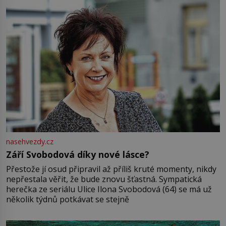
nasehvezdy.cz
Září Svobodová díky nové lásce?
Přestože jí osud připravil až příliš kruté momenty, nikdy
nepřestala věřit, že bude znovu šťastná. Sympatická
herečka ze seriálu Ulice Ilona Svobodová (64) se má už
několik týdnů potkávat se stejně