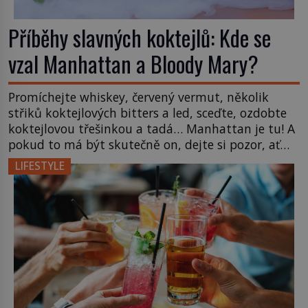
Příběhy slavných koktejlů: Kde se
vzal Manhattan a Bloody Mary?
Promíchejte whiskey, červený vermut, několik
střiků koktejlových bitters a led, sceďte, ozdobte
koktejlovou třešinkou a tadá… Manhattan je tu! A
pokud to má být skutečně on, dejte si pozor, ať
místo klasické americké rye whiskey či klidně
LIFESTYLE
bourbonu nepoužijete skotskou whisku. Co se
stane? Inu, koktejl bude stále skvělý, ale už to
nebude Manhattan ale […]