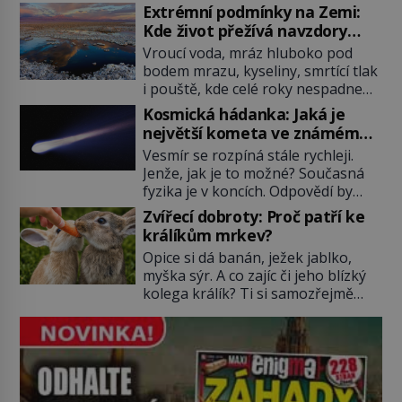
Přesto právě rákos pomáhal stavět
Extrémní podmínky na Zemi:
domy, vyrábět lodě, zapisovat první
Kde život přežívá navzdory
texty a inspiroval řadu pověstí.
všemu
Vroucí voda, mráz hluboko pod
Tato skromná, ale užitečná
bodem mrazu, kyseliny, smrtící tlak
rostlina provází člověka už tisíce
i pouště, kde celé roky nespadne
let. Většina lidí vnímá rákos jen jako
jediná kapka deště. Na první
obyčejnou kulisu letního koupání.
Kosmická hádanka: Jaká je
pohled místa, kde nemůže
Stačí se však podívat […]
největší kometa ve známém
existovat vůbec nic. Přesto právě
vesmíru?
Vesmír se rozpíná stále rychleji.
tady vědci objevují organismy,
Jenže, jak je to možné? Současná
které posouvají hranice života.
fyzika je v koncích. Odpovědí by
Každý nový nález mění naše
mohla být hypotetická temná
představy o tom, co všechno
Zvířecí dobroty: Proč patří ke
energie. Právě na tu se zaměří
dokáže příroda a napovídá, kde
králíkům mrkev?
pozornost dvojice zkušených
bychom jednou […]
Opice si dá banán, ježek jablko,
astronomů. Namísto ní ale objeví
myška sýr. A co zajíc či jeho blízký
něco mnohem hmatatelnějšího.
kolega králík? Ti si samozřejmě
Naprosto rekordní kometu!
pochutnají na mrkvi! Proč jsou
Astronomové Pedro Bernardinelli a
podobné představy o potravě
Gary Bernstein mravenčí prací
zvířat často spíš mýty? Pokud máte
zkoumají archivní snímky v rámci
doma králíka, mrkev mu dát
Průzkumu temné energie […]
můžete. A nejspíš mu i bude
chutnat, ovšem měl by ji mít jen