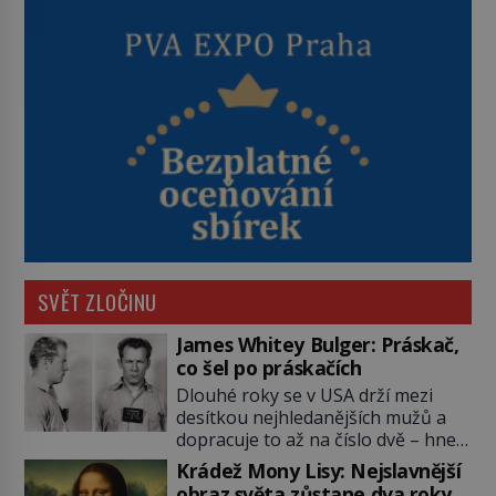
SVĚT ZLOČINU
James Whitey Bulger: Práskač,
co šel po práskačích
Dlouhé roky se v USA drží mezi
desítkou nejhledanějších mužů a
dopracuje to až na číslo dvě – hned
po Usámovi bin Ládinovi (1957–
Krádež Mony Lisy: Nejslavnější
2011). To je James „Whitey“ Bulger
obraz světa zůstane dva roky