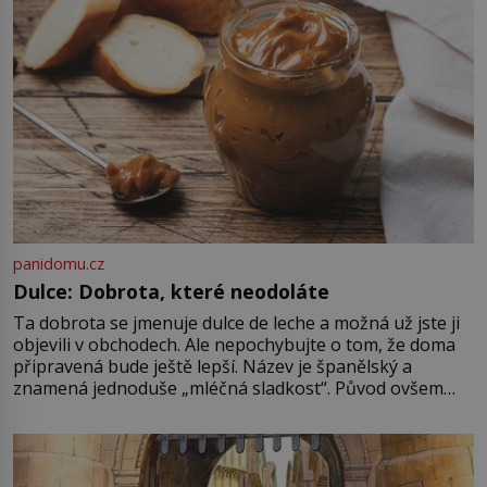
je ovšem jeden z nejslavnějších
vrahů, Jeffrey Dahmer (1960–1994).
Je 27. května 1991. […]
panidomu.cz
Dulce: Dobrota, které neodoláte
Ta dobrota se jmenuje dulce de leche a možná už jste ji
objevili v obchodech. Ale nepochybujte o tom, že doma
připravená bude ještě lepší. Název je španělský a
znamená jednoduše „mléčná sladkost“. Původ ovšem
není úplně jednoznačný, o autorství této receptury se
pře hned několik latinskoamerických zemí a k tomu
Francie, kde se traduje,