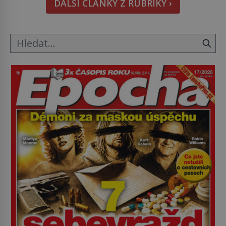
DALŠÍ ČLÁNKY Z RUBRIKY ›
metody jsou překvapivě promyšlené a některé
principy používají chirurgové dodnes. Úplně první
[…]