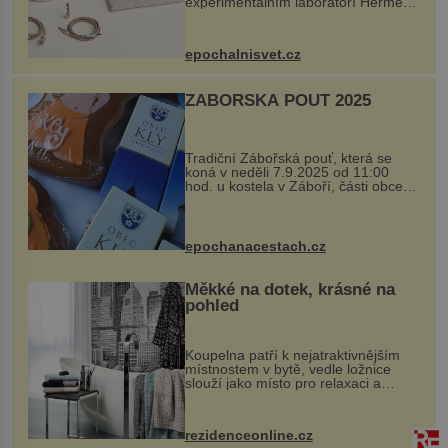
experimentálním laboratoří Hermès
Ateliers Horizons. Elegantní gadget
si vyžádal dva roky vývoje a chlubí
se ručně šitou hovězí kůží a
epochalnisvet.cz
kovový...
ZÁBOŘSKÁ POUŤ 2025
Tradiční Zábořská pouť, která se
koná v neděli 7.9.2025 od 11:00
hod. u kostela v Záboří, části obce
Kly u Mělníka. V programu naleznete
komentovanou prohlídku kostela,
dobovou hudbu, řemesla, atrakce...
epochanacestach.cz
Měkké na dotek, krásné na
pohled
Koupelna patří k nejatraktivnějším
místnostem v bytě, vedle ložnice
slouží jako místo pro relaxaci a
odpočinek. Koupelnový textil –
ručníky, osušky a koberečky –
mohou jako mávnutím kouzelného
rezidenceonline.cz
proutku...