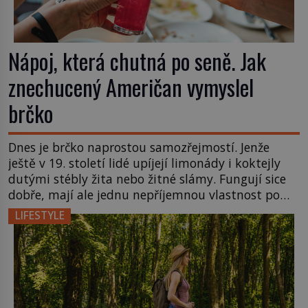
Nápoj, která chutná po seně. Jak
znechucený Američan vymyslel
brčko
Dnes je brčko naprostou samozřejmostí. Jenže
ještě v 19. století lidé upíjejí limonády i koktejly
dutými stébly žita nebo žitné slámy. Fungují sice
dobře, mají ale jednu nepříjemnou vlastnost po
chvíli se rozmáčejí a nápoji dodávají travnatou
LIFESTYLE
příchuť. Právě tahle drobná nepříjemnost přivede
amerického výrobce cigaretových náustků k
nápadu, který změní způsob pití po celém […]