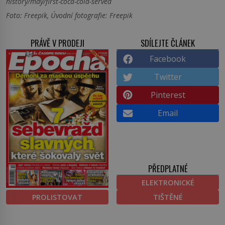
history/may/first-coca-cola-served
Foto: Freepik, Úvodní fotografie: Freepik
PRÁVĚ V PRODEJI
SDÍLEJTE ČLÁNEK
Facebook
Twitter
Pinterest
Email
PŘEDPLATNÉ
ELEKTRONICKÉ
PROLISTOVAT
TIŠTĚNÉ