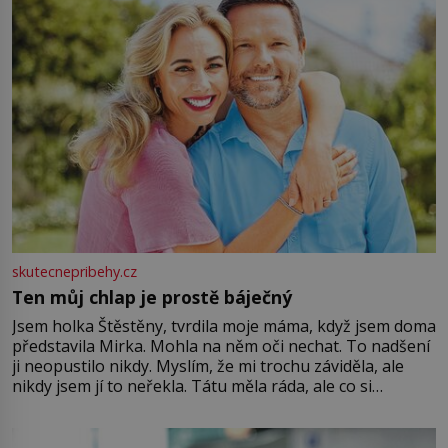
skutecnepribehy.cz
Ten můj chlap je prostě báječný
Jsem holka Štěstěny, tvrdila moje máma, když jsem doma
představila Mirka. Mohla na něm oči nechat. To nadšení
ji neopustilo nikdy. Myslím, že mi trochu záviděla, ale
nikdy jsem jí to neřekla. Tátu měla ráda, ale co si
pamatuji, tak jsme s Mirkem byli zamilovaní mnohem víc.
Jsme spolu moc rádi Tehdy byla jiná doba, když