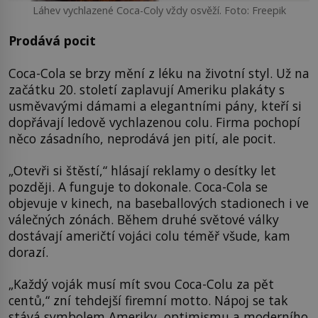
Láhev vychlazené Coca-Coly vždy osvěží. Foto: Freepik
Prodává pocit
Coca-Cola se brzy mění z léku na životní styl. Už na
začátku 20. století zaplavují Ameriku plakáty s
usměvavými dámami a elegantními pány, kteří si
dopřávají ledově vychlazenou colu. Firma pochopí
něco zásadního, neprodává jen pití, ale pocit.
„Otevři si štěstí,“ hlásají reklamy o desítky let
později. A funguje to dokonale. Coca-Cola se
objevuje v kinech, na baseballových stadionech i ve
válečných zónách. Během druhé světové války
dostávají američtí vojáci colu téměř všude, kam
dorazí.
„Každý voják musí mít svou Coca-Colu za pět
centů,“ zní tehdejší firemní motto. Nápoj se tak
stává symbolem Ameriky, optimismu a moderního