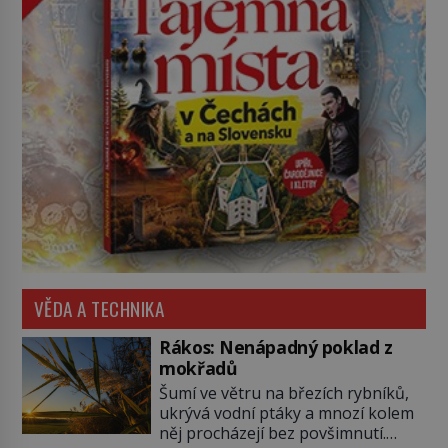
VĚDA A TECHNIKA
Rákos: Nenápadný poklad z
mokřadů
Šumí ve větru na březích rybníků,
ukrývá vodní ptáky a mnozí kolem
něj procházejí bez povšimnutí.