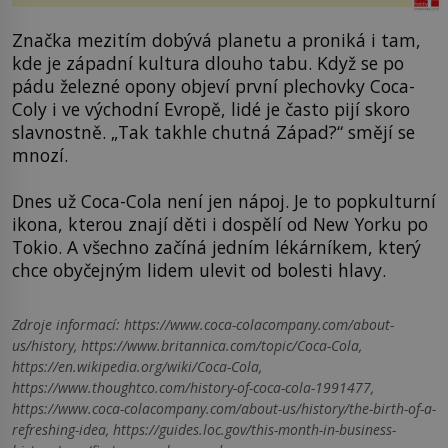
Značka mezitím dobývá planetu a proniká i tam,
kde je západní kultura dlouho tabu. Když se po
pádu železné opony objeví první plechovky Coca-
Coly i ve východní Evropě, lidé je často pijí skoro
slavnostně. „Tak takhle chutná Západ?“ smějí se
mnozí.
Dnes už Coca-Cola není jen nápoj. Je to popkulturní
ikona, kterou znají děti i dospělí od New Yorku po
Tokio. A všechno začíná jedním lékárníkem, který
chce obyčejným lidem ulevit od bolesti hlavy.
Zdroje informací:
https://www.coca-colacompany.com/about-
us/history, https://www.britannica.com/topic/Coca-Cola,
https://en.wikipedia.org/wiki/Coca-Cola,
https://www.thoughtco.com/history-of-coca-cola-1991477,
https://www.coca-colacompany.com/about-us/history/the-birth-of-a-
refreshing-idea, https://guides.loc.gov/this-month-in-business-