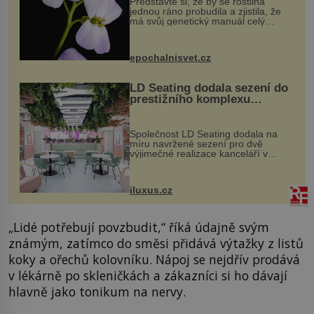
Představte si, že by se rostlina
jednou ráno probudila a zjistila, že
má svůj genetický manuál celý
dvakrát. Přesně to se občas v
přírodě stane – a podle nového
výzkumu to může být pro druhy
epochalnisvet.cz
vstupenka...
LD Seating dodala sezení do
prestižního komplexu
MediaCityUK v Salfordu
Společnost LD Seating dodala na
míru navržené sezení pro dvě
výjimečné realizace kanceláří v
areálu MediaCityUK v anglickém
Salfordu – konkrétně do budov Blue
Tower a Orange Tower. Komplex
iluxus.cz
budov Media...
„Lidé potřebují povzbudit,“ říká údajně svým
známým, zatímco do směsi přidává výtažky z listů
koky a ořechů kolovníku. Nápoj se nejdřív prodává
v lékárně po skleničkách a zákazníci si ho dávají
hlavně jako tonikum na nervy.