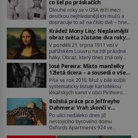
co šel po práskačích
Dlouhé roky se v USA drží mezi
desítkou nejhledanějších mužů a
dopracuje to až na číslo dvě – hned
po Usámovi bin Ládinovi (1957–
Krádež Mony Lisy: Nejslavnější
2011). To je James „Whitey“ Bulger
obraz světa zůstane dva roky
(1929–2018) viněný ze spoluúčasti
nezvěstný
V pondělí 21. srpna 1911 visí v
na 19 vraždách, vydírání a lichvy. A
pařížském Louvru na zdi prázdné
samozřejmě, krom toho je ještě
háky. Obraz, který dnes zná celý
drogový dealer, který neváhá
svět, je pryč. Zpočátku si nikdo
odstranit z cesty všechny práskače,
José Pereira: Místo manželky
nemyslí, že jde o krádež.
zatímco […]
12letá dcera – a sousedi o všem
Zaměstnanci jsou přesvědčeni, že
vědí!
Píše se rok 2010. Muž v bílé košili
Mona Lisa je jen v restaurátorské
systematicky listuje kartotékou
dílně nebo u fotografa. Když se
lékařských karet v obci Pinheiro
ukáže pravda, propukne jeden z
ležící asi 20 kilometrů od farmy s
největších honů na zloděje v […]
Božská práce pro Jeffreyho
podivínským majitelem. Něco tu
Dahmera: Vrah skončí v
nesedí. Ledaže… Ledaže by ta
tratolišti krve ve vězeňských
Po ulici nedaleko dnes již
mladá dívka z farmy byla ne
umývárnách
nestojícího bytového domu
manželkou, ale dcerou – a všechny
Oxfords Apartments 924 ve
ty děti byly zplozené v incestu. Na
wisconsinském Milwaukee se
sociálním odboru jednoho z […]