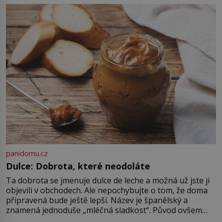
alternativa. Jaká? Podívat se pod
hladinu a zjistit, kdo si onu
konkrétní vodní lokalitu oblíbil už
dávno před vámi. Říká se jim
bioindikátory […]
panidomu.cz
Dulce: Dobrota, které neodoláte
Ta dobrota se jmenuje dulce de leche a možná už jste ji
objevili v obchodech. Ale nepochybujte o tom, že doma
připravená bude ještě lepší. Název je španělský a
znamená jednoduše „mléčná sladkost“. Původ ovšem
není úplně jednoznačný, o autorství této receptury se