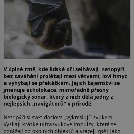
V úplné tmě, kde lidské oči selhávají, netopýři
bez zaváhání prolétají mezi větvemi, loví hmyz
a vyhýbají se překážkám. Jejich tajemství se
jmenuje echolokace, mimořádně přesný
biologický sonar, který z nich dělá jedny z
nejlepších „navigátorů“ v přírodě.
Netopýři si svět doslova „vykreslují“ zvukem.
Vysílají krátké ultrazvukové impulzy, které se
odrážejí od okolních objektů a vracejí zpět jako