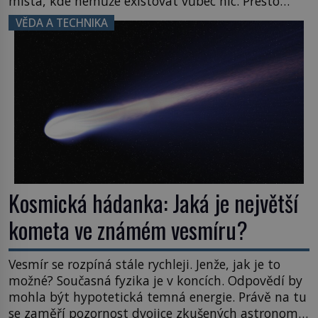
místa, kde nemůže existovat vůbec nic. Přesto
právě tady vědci objevují organismy, které
VĚDA A TECHNIKA
posouvají hranice života. Každý nový nález mění
naše představy o tom, co všechno dokáže příroda a
napovídá, kde bychom jednou […]
Kosmická hádanka: Jaká je největší
kometa ve známém vesmíru?
Vesmír se rozpíná stále rychleji. Jenže, jak je to
možné? Současná fyzika je v koncích. Odpovědí by
mohla být hypotetická temná energie. Právě na tu
se zaměří pozornost dvojice zkušených astronomů.