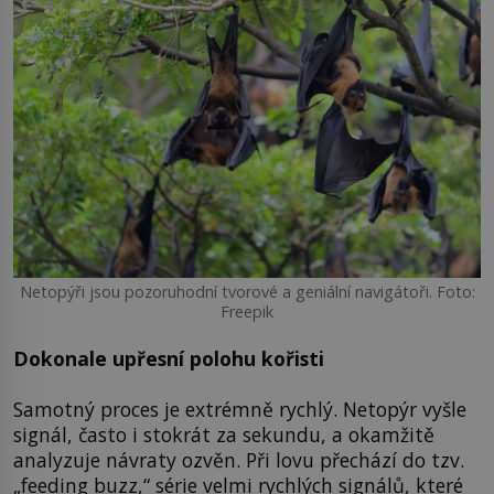
Netopýři jsou pozoruhodní tvorové a geniální navigátoři. Foto:
Freepik
Dokonale upřesní polohu kořisti
Samotný proces je extrémně rychlý. Netopýr vyšle
signál, často i stokrát za sekundu, a okamžitě
analyzuje návraty ozvěn. Při lovu přechází do tzv.
„feeding buzz,“ série velmi rychlých signálů, které