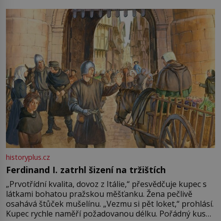
pře hned několik latinskoamerických zemí a k tomu
Francie, kde se traduje,
historyplus.cz
Ferdinand I. zatrhl šizení na tržištích
„Prvotřídní kvalita, dovoz z Itálie,“ přesvědčuje kupec s
látkami bohatou pražskou měšťanku. Žena pečlivě
osahává štůček mušelínu. „Vezmu si pět loket,“ prohlásí.
Kupec rychle naměří požadovanou délku. Pořádný kus