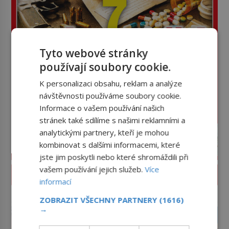
Tyto webové stránky
používají soubory cookie.
K personalizaci obsahu, reklam a analýze
návštěvnosti používáme soubory cookie.
Informace o vašem používání našich
stránek také sdílíme s našimi reklamními a
analytickými partnery, kteří je mohou
kombinovat s dalšími informacemi, které
jste jim poskytli nebo které shromáždili při
vašem používání jejich služeb.
Více
PROLISTOVAT ČASOPIS
informací
reklama
ZOBRAZIT VŠECHNY PARTNERY
(1616)
→