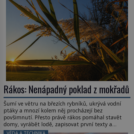
Rákos: Nenápadný poklad z mokřadů
Šumí ve větru na březích rybníků, ukrývá vodní
ptáky a mnozí kolem něj procházejí bez
povšimnutí. Přesto právě rákos pomáhal stavět
domy, vyrábět lodě, zapisovat první texty a
inspiroval řadu pověstí. Tato skromná, ale
VĚDA A TECHNIKA