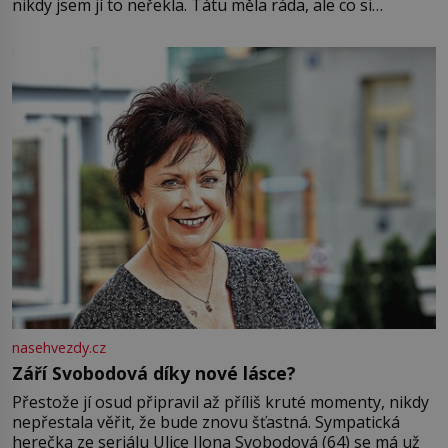
nikdy jsem jí to neřekla. Tátu měla ráda, ale co si
pamatuji, tak jsme s Mirkem byli zamilovaní mnohem víc.
Jsme spolu moc rádi Tehdy byla jiná doba, když
nasehvezdy.cz
Září Svobodová díky nové lásce?
Přestože jí osud připravil až příliš kruté momenty, nikdy
nepřestala věřit, že bude znovu šťastná. Sympatická
herečka ze seriálu Ulice Ilona Svobodová (64) se má už