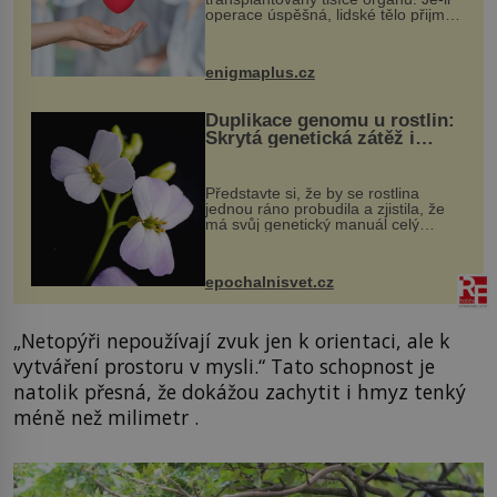
operace úspěšná, lidské tělo přijme
darovaný orgán za své a pacient
může vést plnohodnotný život. Ale co
když při transplantaci nepřijímám...
enigmaplus.cz
Duplikace genomu u rostlin:
Skrytá genetická zátěž i
evoluční výhoda
Představte si, že by se rostlina
jednou ráno probudila a zjistila, že
má svůj genetický manuál celý
dvakrát. Přesně to se občas v
přírodě stane – a podle nového
výzkumu to může být pro druhy
epochalnisvet.cz
vstupenka...
„Netopýři nepoužívají zvuk jen k orientaci, ale k
vytváření prostoru v mysli.“ Tato schopnost je
natolik přesná, že dokážou zachytit i hmyz tenký
méně než milimetr .