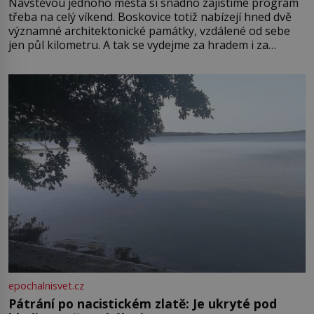
Návštěvou jednoho města si snadno zajistíme program
třeba na celý víkend. Boskovice totiž nabízejí hned dvě
významné architektonické památky, vzdálené od sebe
jen půl kilometru. A tak se vydejme za hradem i za
zámkem do krásné jihomoravské krajiny. Trhová osada
Boskovice na okraji Drahanské vrchoviny vznikla někdy
ve13. století, a už v roce 1313 kronikáři zaznamenali
epochalnisvet.cz
Pátrání po nacistickém zlatě: Je ukryté pod