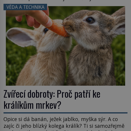
Namísto ní ale objeví něco mnohem
VĚDA A TECHNIKA
hmatatelnějšího. Naprosto rekordní kometu!
Astronomové Pedro Bernardinelli a Gary Bernstein
mravenčí prací zkoumají archivní snímky v rámci
Průzkumu temné energie […]
Zvířecí dobroty: Proč patří ke
králíkům mrkev?
Opice si dá banán, ježek jablko, myška sýr. A co
zajíc či jeho blízký kolega králík? Ti si samozřejmě