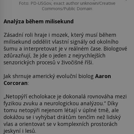
Foto: PD-USGov, exact author unknown/Creative
Commons/Public Domain
Analýza během milisekund
Zásadní roli hraje i mozek, který musí během
milisekund oddělit vlastní signály od okolního
šumu a interpretovat je v reálném čase. Biologové
zdůrazňují, že jde o jeden z nejrychlejších
senzorických procesů v živočišné říši.
Jak shrnuje americký evoluční biolog
Aaron
Corcoran
:
„Netopýří echolokace je dokonalá rovnováha mezi
fyzikou zvuku a neurologickou analýzou.“ Díky
tomu netopýři nejenom létají v úplné tmě, ale
dokážou se i vyhýbat drátům tenčím než lidský
vlas a orientovat se v komplexních prostorách
jeskyní i lesů.