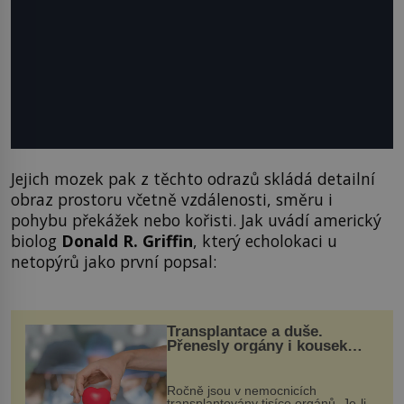
Jejich mozek pak z těchto odrazů skládá detailní
obraz prostoru včetně vzdálenosti, směru i
pohybu překážek nebo kořisti. Jak uvádí americký
biolog
Donald R. Griffin
, který echolokaci u
netopýrů jako první popsal:
Transplantace a duše.
Přenesly orgány i kousek
osobnosti dárce?
Ročně jsou v nemocnicích
transplantovány tisíce orgánů. Je-li