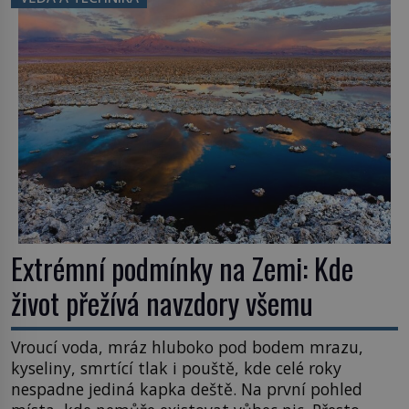
užitečná rostlina provází člověka už tisíce let.
Většina lidí vnímá rákos jen jako obyčejnou kulisu
letního koupání. Stačí se však podívat […]
Extrémní podmínky na Zemi: Kde
život přežívá navzdory všemu
Vroucí voda, mráz hluboko pod bodem mrazu,
kyseliny, smrtící tlak i pouště, kde celé roky
nespadne jediná kapka deště. Na první pohled