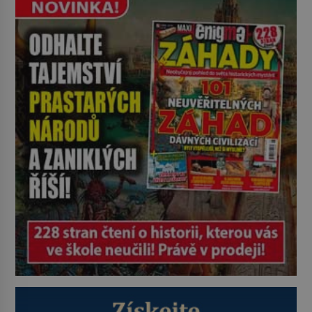
potácí zcela zmatený 14letý
Konerak Sinthasomphone. Když ho
zastaví policejní hlídka, ochable jí
nadiktuje adresu „jeho kamaráda“.
Strážníci ho dopraví zpět do
udaného bytu. Oním „kamarádem“
je ovšem jeden z nejslavnějších
vrahů, Jeffrey Dahmer (1960–1994).
Je 27. května 1991. […]