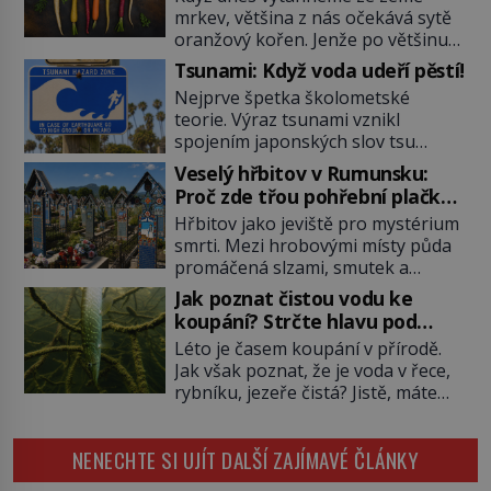
mrkev, většina z nás očekává sytě
oranžový kořen. Jenže po většinu
své historie je mrkev všechno
Tsunami: Když voda udeří pěstí!
možné, jen ne oranžová. Je fialová,
Nejprve špetka školometské
žlutá, bílá, někdy dokonce téměř
teorie. Výraz tsunami vznikl
černá. Až díky stovkám let
spojením japonských slov tsu
pečlivého šlechtění se z ní stává
(přístav) a nami (vlna). Jedná se o
zelenina, bez které si českou
Veselý hřbitov v Rumunsku:
dlouhou vlnu, která je na volném
zahradu ani nedokážeme
Proč zde třou pohřební plačky
moři takřka nepostřehnutelná.
představit. Její příběh je […]
bídu s nouzí?
Hřbitov jako jeviště pro mystérium
Ačkoli je vlnová délka tsunami i 300
smrti. Mezi hrobovými místy půda
kilometrů, výška vlny na volném
promáčená slzami, smutek a
moři je maximálně 1,5 metru.
vědomí konečnosti lidské existence.
Máme se podobné obří vlny obávat
Jak poznat čistou vodu ke
Jsou ale výjimky, kde pohřební
i v Evropě? Vznik tsunami si […]
koupání? Strčte hlavu pod
plačky smutně žmoulají kapesníky
hladinu!
Léto je časem koupání v přírodě.
nikoli při smutečním obřadu, ale
Jak však poznat, že je voda v řece,
při pohledu na výši vyměřené
rybníku, jezeře čistá? Jistě, máte
podpory v nezaměstnanosti. Kam
možnost využít informace
vás pozveme? Unikátní hřbitov,
hygieniků či podrobit křížovému
který si vysloužil název „Veselý“,
NENECHTE SI UJÍT DALŠÍ ZAJÍMAVÉ ČLÁNKY
výslechu provozovatele přírodního
najdeme v rumunské vesnici
koupaliště. Existuje ale ještě jiná
Sapanta, nedaleko hranic […]