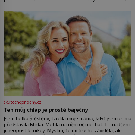
energii. Využitím těchto přírodních zdrojů v magii
můžete obohatit své rituály a přinést do svého života
větší harmonii a klid. Je důležité
skutecnepribehy.cz
Ten můj chlap je prostě báječný
Jsem holka Štěstěny, tvrdila moje máma, když jsem doma
představila Mirka. Mohla na něm oči nechat. To nadšení
ji neopustilo nikdy. Myslím, že mi trochu záviděla, ale