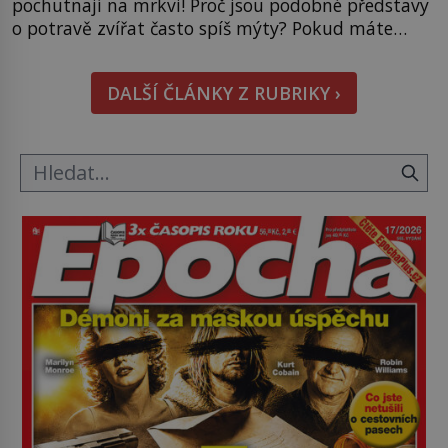
pochutnají na mrkvi! Proč jsou podobné představy
o potravě zvířat často spíš mýty? Pokud máte
doma králíka, mrkev mu dát můžete. A nejspíš mu
i bude chutnat, ovšem měl by ji mít jen jako
DALŠÍ ČLÁNKY Z RUBRIKY ›
občasný pamlsek. […]