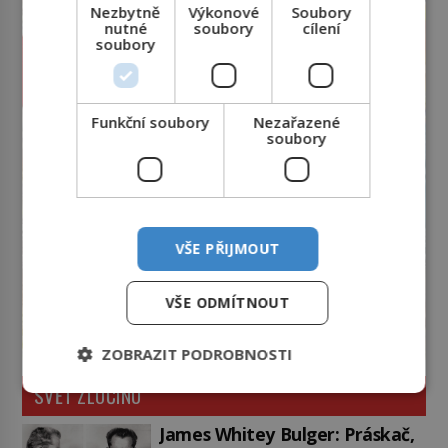
Nezbytně
Výkonové
Soubory
nutné
soubory
cílení
soubory
Funkční soubory
Nezařazené
soubory
VŠE PŘIJMOUT
VŠE ODMÍTNOUT
ZOBRAZIT PODROBNOSTI
SVĚT ZLOČINU
James Whitey Bulger: Práskač,