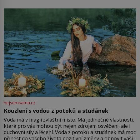
mu přitom zůstane za prsty… „Na šaty ho bude málo,
milostpaní. Stačí jenom na sukni,“ zhodnotí švadlena
množství růžového mušelínu. „Ošidili vás, podívejte.“
Vezme do ruky dřevěnou
nejsemsama.cz
Kouzlení s vodou z potoků a studánek
Voda má v magii zvláštní místo. Má jedinečné vlastnosti,
které pro vás mohou být nejen zdrojem osvěžení, ale i
duchovní síly a léčení. Voda z potoků a studánek má moc
přinést do vašeho života pozitivní změny a obnovit vaši