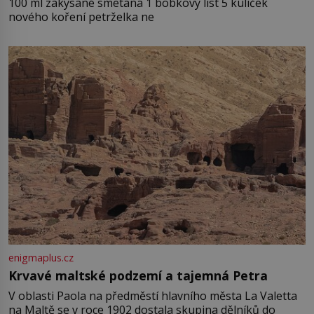
100 ml zakysané smetana 1 bobkový list 5 kuliček
nového koření petrželka ne
enigmaplus.cz
Krvavé maltské podzemí a tajemná Petra
V oblasti Paola na předměstí hlavního města La Valetta
na Maltě se v roce 1902 dostala skupina dělníků do