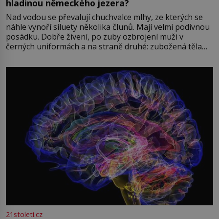
hladinou německého jezera?
Nad vodou se převalují chuchvalce mlhy, ze kterých se
náhle vynoří siluety několika člunů. Mají velmi podivnou
posádku. Dobře živení, po zuby ozbrojení muži v
černých uniformách a na straně druhé: zubožená těla
oblečená v chatrných vězeňských hadrech. Co tato
přízračná scéna znamená? Je jaro roku 1945, druhá
světová válka se chýlí ke konci. Jezero Stolpsee
21stoleti.cz