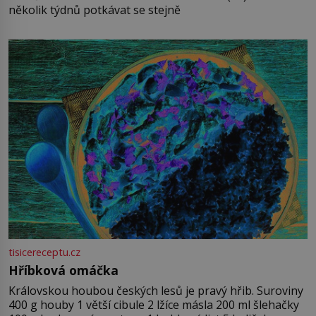
několik týdnů potkávat se stejně
tisicereceptu.cz
Hříbková omáčka
Královskou houbou českých lesů je pravý hřib. Suroviny
400 g houby 1 větší cibule 2 lžíce másla 200 ml šlehačky