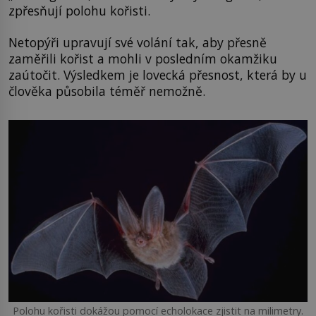
zpřesňují polohu kořisti.
Netopýři upravují své volání tak, aby přesně
zaměřili kořist a mohli v posledním okamžiku
zaútočit. Výsledkem je lovecká přesnost, která by u
člověka působila téměř nemožně.
Polohu kořisti dokážou pomocí echolokace zjistit na milimetry.