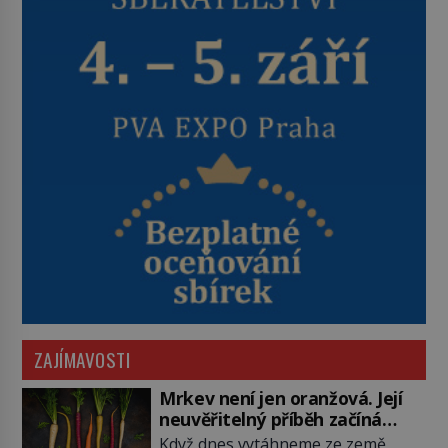
ZAJÍMAVOSTI
Mrkev není jen oranžová. Její
neuvěřitelný příběh začíná
fialovou barvou
Když dnes vytáhneme ze země