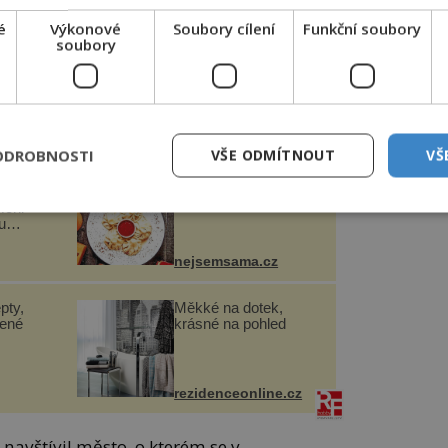
em.
é
Výkonové
Soubory cílení
Funkční soubory
soubory
do jedné z chrámů tajemného skalního
 historický význam tato návštěva bude mít.
ozornost a podezření, obětoval
átil se s ním zpět.
ODROBNOSTI
VŠE ODMÍTNOUT
VŠ
lidští
Gruzínské masové
řed
knedlíčky
mohl
u
nejsemsama.cz
pty,
Měkké na dotek,
lené
krásné na pohled
rezidenceonline.cz
ě navštívil město, o kterém se v