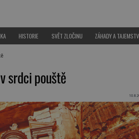
IKA
HISTORIE
SVĚT ZLOČINU
ZÁHADY A TAJEMSTV
tě
 v srdci pouště
10.8.2