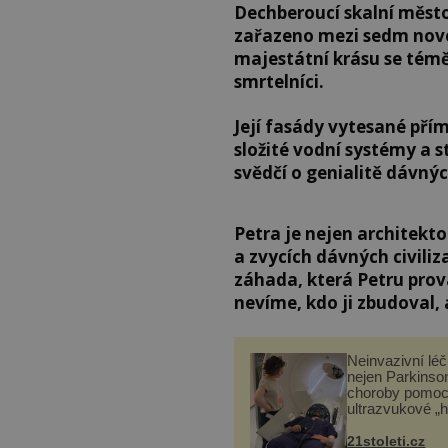
Dechberoucí skalní měst
zařazeno mezi sedm novod
majestátní krásu se téměř
smrtelníci.
Její fasády vytesané pří
složité vodní systémy a 
svědčí o genialitě dávnýc
Petra je nejen architekt
a zvycích dávných civiliza
záhada, která Petru prová
nevíme, kdo ji zbudoval,
Neinvazivní lé
nejen Parkinso
choroby pomoc
ultrazvukové „
21stoleti.cz