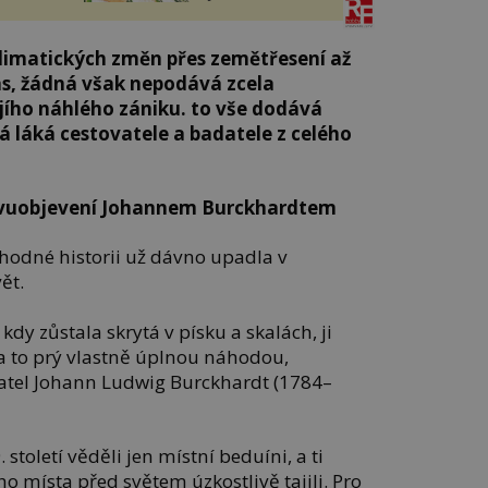
 klimatických změn přes zemětřesení až
s, žádná však nepodává zcela
ejího náhlého zániku. to vše dodává
á láká cestovatele a badatele z celého
ovuobjevení Johannem Burckhardtem
hodné historii už dávno upadla v
ět.
, kdy zůstala skrytá v písku a skalách, ji
 a to prý vlastně úplnou náhodou,
datel Johann Ludwig Burckhardt (1784–
 století věděli jen místní beduíni, a ti
o místa před světem úzkostlivě tajili. Pro