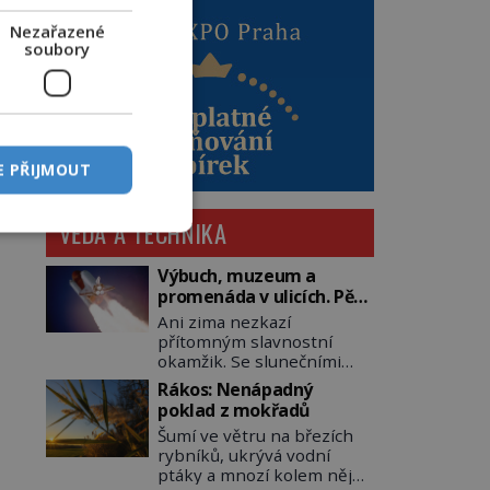
Nezařazené
soubory
E PŘIJMOUT
VĚDA A TECHNIKA
Výbuch, muzeum a
promenáda v ulicích. Pět
osudů nejslavnějších
Ani zima nezkazí
raketoplánů
přítomným slavnostní
okamžik. Se slunečními
brýlemi hledí na startující
Rákos: Nenápadný
raketu, která má do
poklad z mokřadů
vesmíru vynést kromě
Šumí ve větru na březích
posádky také obyčejnou
rybníků, ukrývá vodní
učitelku. Po několika
ptáky a mnozí kolem něj
sekundách všem ztuhnou