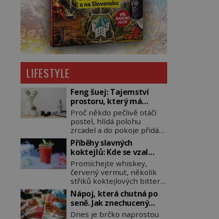
LIFESTYLE
Feng šuej: Tajemství
prostoru, který má
přinášet štěstí
Proč někdo pečlivě otáčí
postel, hlídá polohu
zrcadel a do pokoje přidává
rostliny, vodu nebo dřevo?
Příběhy slavných
Feng šuej tvrdí, že domov
koktejlů: Kde se vzal
není jen soubor zdí a
Manhattan a Bloody
Promíchejte whiskey,
nábytku. Je to prostor,
Mary?
červený vermut, několik
kterým proudí energie
střiků koktejlových bitters
čchi a jeho uspořádání
a led, sceďte, ozdobte
může ovlivňovat, jak se v
Nápoj, která chutná po
koktejlovou třešinkou a
něm člověk cítí. Feng šuej
seně. Jak znechucený
tadá… Manhattan je tu! A
má kořeny ve staré Číně a
Američan vymyslel brčko
Dnes je brčko naprostou
pokud to má být skutečně
jeho historie […]