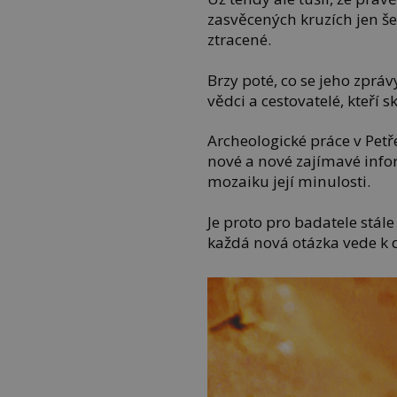
zasvěcených kruzích jen š
ztracené.
Brzy poté, co se jeho zpráv
vědci a cestovatelé, kteří
Archeologické práce v Petře
nové a nové zajímavé info
mozaiku její minulosti.
Je proto pro badatele stál
každá nová otázka vede k