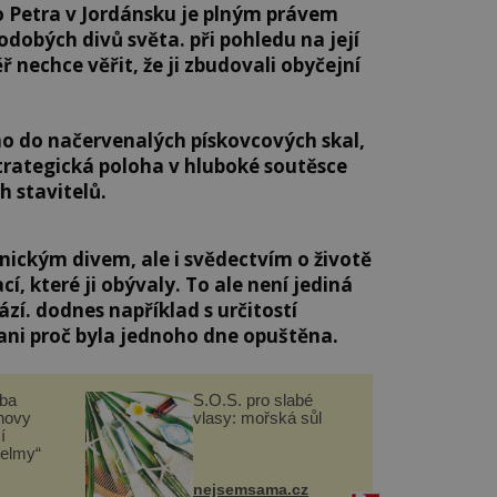
o Petra v Jordánsku je plným právem
obých divů světa. při pohledu na její
 nechce věřit, že ji zbudovali obyčejní
mo do načervenalých pískovcových skal,
strategická poloha v hluboké soutěsce
h stavitelů.
onickým divem, ale i svědectvím o životě
cí, které ji obývaly. To ale není jediná
zí. dodnes například s určitostí
 ani proč byla jednoho dne opuštěna.
čba
S.O.S. pro slabé
novy
vlasy: mořská sůl
í
helmy“
nejsemsama.cz