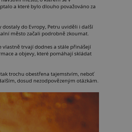
eptalo a které bylo dlouho považováno za
y dostaly do Evropy, Petru uviděli i další
 skalní město začali podrobně zkoumat.
 vlastně trvají dodnes a stále přinášejí
rmace a objevy, které pomáhají skládat
e tak trochu obestřena tajemstvím, neboť
 dalším, dosud nezodpovězeným otázkám.