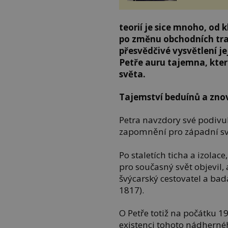
teorií je sice mnoho, od
po změnu obchodních tra
přesvědčivé vysvětlení j
Petře auru tajemna, kter
světa.
Tajemství beduínů a zn
Petra navzdory své podivu
zapomnění pro západní sv
Po staletích ticha a izolace
pro současný svět objevil,
švýcarský cestovatel a ba
1817).
O Petře totiž na počátku 19.
existenci tohoto nádhernéh