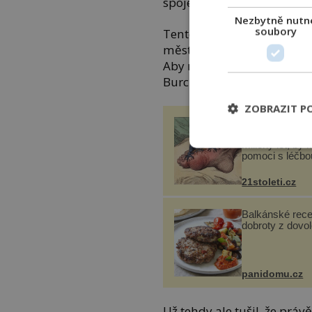
spojeno s biblickým Áron
Nezbytně nutn
soubory
Tento muž jej pak zavedl 
města, aniž by tušil, jaký
Aby nevzbudil beduínovu p
Burckhardt rychle kozu a vr
ZOBRAZIT P
Gen, který naši 
předci ztratili p
miliony let, by 
pomoci s léčbo
„nemoci králů“
21stoleti.cz
Balkánské rece
dobroty z dovo
panidomu.cz
Už tehdy ale tušil, že práv