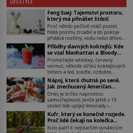
LIFESTYLE
Feng šuej: Tajemství prostoru,
který má přinášet štěstí
Proč někdo pečlivě otáčí postel,
hlídá polohu zrcadel a do pokoje
přidává rostliny, vodu nebo dřevo?
Feng šuej tvrdí, že domov není jen
Příběhy slavných koktejlů: Kde
soubor zdí a nábytku. Je to prostor,
se vzal Manhattan a Bloody
kterým proudí energie čchi a jeho
Mary?
Promíchejte whiskey, červený
uspořádání může ovlivňovat, jak se
vermut, několik střiků koktejlových
v něm člověk cítí. Feng šuej má
bitters a led, sceďte, ozdobte
kořeny ve staré Číně a jeho historie
koktejlovou třešinkou a tadá…
[…]
Nápoj, která chutná po seně.
Manhattan je tu! A pokud to má být
Jak znechucený Američan
skutečně on, dejte si pozor, ať
vymyslel brčko
Dnes je brčko naprostou
místo klasické americké rye
samozřejmostí. Jenže ještě v 19.
whiskey či klidně bourbonu
století lidé upíjejí limonády i
nepoužijete skotskou whisku. Co
koktejly dutými stébly žita nebo
se stane? Inu, koktejl bude stále
Kufr, který se konečně rozjede.
žitné slámy. Fungují sice dobře,
skvělý, ale už to nebude
Proč lidé čekají na kolečka
mají ale jednu nepříjemnou
Manhattan ale […]
téměř pět tisíc let?
Kolo patří k nejstarším vynálezům
vlastnost po chvíli se rozmáčejí a