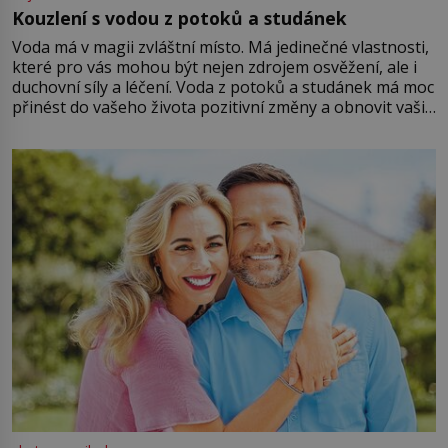
Kouzlení s vodou z potoků a studánek
Voda má v magii zvláštní místo. Má jedinečné vlastnosti,
které pro vás mohou být nejen zdrojem osvěžení, ale i
duchovní síly a léčení. Voda z potoků a studánek má moc
přinést do vašeho života pozitivní změny a obnovit vaši
energii. Využitím těchto přírodních zdrojů v magii
můžete obohatit své rituály a přinést do svého života
větší harmonii a klid. Je důležité