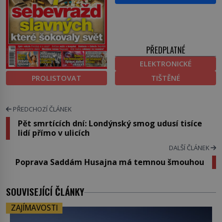
PŘEDPLATNÉ
ELEKTRONICKÉ
PROLISTOVAT
TIŠTĚNÉ
PŘEDCHOZÍ ČLÁNEK
Pět smrtících dní: Londýnský smog udusí tisíce
lidí přímo v ulicích
DALŠÍ ČLÁNEK
Poprava Saddám Husajna má temnou šmouhou
SOUVISEJÍCÍ ČLÁNKY
ZAJÍMAVOSTI