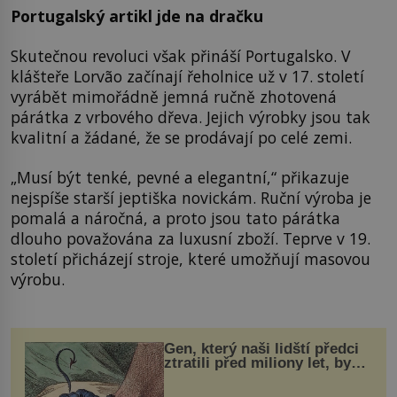
Portugalský artikl jde na dračku
Skutečnou revoluci však přináší Portugalsko. V
klášteře Lorvão začínají řeholnice už v 17. století
vyrábět mimořádně jemná ručně zhotovená
párátka z vrbového dřeva. Jejich výrobky jsou tak
kvalitní a žádané, že se prodávají po celé zemi.
„Musí být tenké, pevné a elegantní,“ přikazuje
nejspíše starší jeptiška novickám. Ruční výroba je
pomalá a náročná, a proto jsou tato párátka
dlouho považována za luxusní zboží. Teprve v 19.
století přicházejí stroje, které umožňují masovou
výrobu.
Gen, který naši lidští předci
ztratili před miliony let, by
mohl pomoci s léčbou
„nemoci králů“