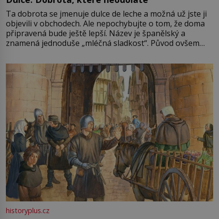
Ta dobrota se jmenuje dulce de leche a možná už jste ji
objevili v obchodech. Ale nepochybujte o tom, že doma
připravená bude ještě lepší. Název je španělský a
znamená jednoduše „mléčná sladkost“. Původ ovšem
není úplně jednoznačný, o autorství této receptury se
pře hned několik latinskoamerických zemí a k tomu
Francie, kde se traduje,
historyplus.cz