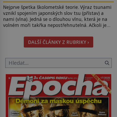
Nejprve špetka školometské teorie. Výraz tsunami
vznikl spojením japonských slov tsu (přístav) a
nami (vlna). Jedná se o dlouhou vlnu, která je na
volném moři takřka nepostřehnutelná. Ačkoli je
vlnová délka tsunami i 300 kilometrů, výška vlny
na volném moři je maximálně 1,5 metru. Máme se
DALŠÍ ČLÁNKY Z RUBRIKY ›
podobné obří vlny obávat i v Evropě? Vznik
tsunami si […]