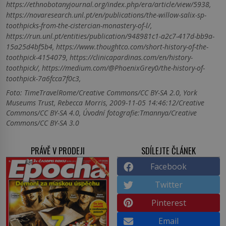
https://ethnobotanyjournal.org/index.php/era/article/view/5938,
https://novaresearch.unl.pt/en/publications/the-willow-salix-sp-
toothpicks-from-the-cistercian-monastery-of-l/,
https://run.unl.pt/entities/publication/948981c1-a2c7-417d-bb9a-
15a25d4bf5b4, https://www.thoughtco.com/short-history-of-the-
toothpick-4154079, https://clinicapardinas.com/en/history-
toothpick/, https://medium.com/@PhoenixGrey0/the-history-of-
toothpick-7a6fcca7f0c3,
Foto: TimeTravelRome/Creative Commons/CC BY-SA 2.0, York
Museums Trust, Rebecca Morris, 2009-11-05 14:46:12/Creative
Commons/CC BY-SA 4.0, Úvodní fotografie:Tmannya/Creative
Commons/CC BY-SA 3.0
PRÁVĚ V PRODEJI
SDÍLEJTE ČLÁNEK
Facebook
Twitter
Pinterest
Email