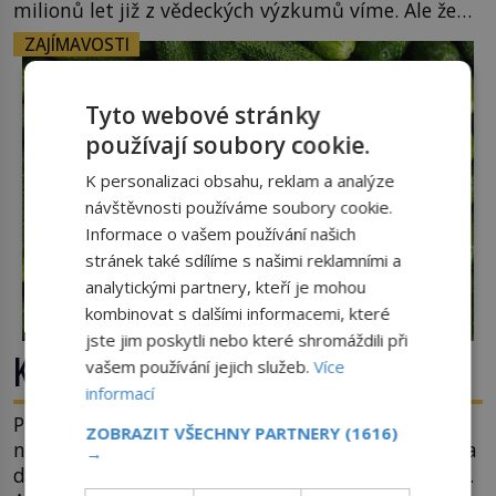
milionů let již z vědeckých výzkumů víme. Ale že
by totální zmrazení byť na jedinou zimu přežili
ZAJÍMAVOSTI
nějací suchozemští obratlovci? Takto
neuvěřitelnou věc dokáže na první pohled
obyčejná žába. Skokana hnědého u […]
Tyto webové stránky
používají soubory cookie.
K personalizaci obsahu, reklam a analýze
návštěvnosti používáme soubory cookie.
Informace o vašem používání našich
stránek také sdílíme s našimi reklamními a
analytickými partnery, kteří je mohou
kombinovat s dalšími informacemi, které
jste jim poskytli nebo které shromáždili při
Kde se vzala okurková sezóna?
vašem používání jejich služeb.
Více
informací
Prostě období, kdy se téměř nic neděje. Divadla
ZOBRAZIT VŠECHNY PARTNERY
(1616)
nehrají, v parlamentu se nehlasuje, všichni jsou na
→
dovolené a média tak nemají o čem mluvit a psát.