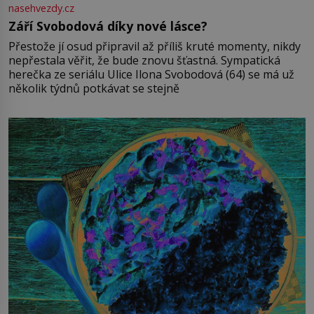
nasehvezdy.cz
Září Svobodová díky nové lásce?
Přestože jí osud připravil až příliš kruté momenty, nikdy
nepřestala věřit, že bude znovu šťastná. Sympatická
herečka ze seriálu Ulice Ilona Svobodová (64) se má už
několik týdnů potkávat se stejně