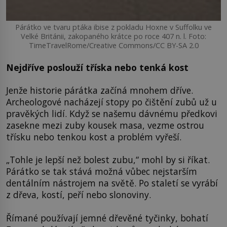
Párátko ve tvaru ptáka ibise z pokladu Hoxne v Suffolku ve
Velké Británii, zakopaného krátce po roce 407 n. l. Foto:
TimeTravelRome/Creative Commons/CC BY-SA 2.0
Nejdříve poslouží tříska nebo tenká kost
Jenže historie párátka začíná mnohem dříve.
Archeologové nacházejí stopy po čištění zubů už u
pravěkých lidí. Když se našemu dávnému předkovi
zasekne mezi zuby kousek masa, vezme ostrou
třísku nebo tenkou kost a problém vyřeší.
„Tohle je lepší než bolest zubu,“ mohl by si říkat.
Párátko se tak stává možná vůbec nejstarším
dentálním nástrojem na světě. Po staletí se vyrábí
z dřeva, kostí, peří nebo slonoviny.
Římané používají jemné dřevěné tyčinky, bohatí