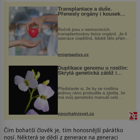
Transplantace a duše.
Přenesly orgány i kousek
osobnosti dárce?
Ročně jsou v nemocnicích
transplantovány tisíce orgánů. Je-li
operace úspěšná, lidské tělo přijme
darovaný orgán za své a pacient
může vést plnohodnotný život. Ale co
když při transplantaci nepřijímám...
enigmaplus.cz
Duplikace genomu u rostlin:
Skrytá genetická zátěž i
evoluční výhoda
Představte si, že by se rostlina
jednou ráno probudila a zjistila, že
má svůj genetický manuál celý
dvakrát. Přesně to se občas v
přírodě stane – a podle nového
výzkumu to může být pro druhy
epochalnisvet.cz
vstupenka...
Čím bohatší člověk je, tím honosnější párátko
nosí. Některá se dědí z generace na generaci