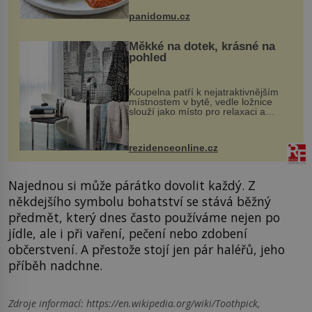
bývalé Jugoslávii, lze ji vi...
panidomu.cz
Měkké na dotek, krásné na
pohled
Koupelna patří k nejatraktivnějším
místnostem v bytě, vedle ložnice
slouží jako místo pro relaxaci a
odpočinek. Koupelnový textil –
ručníky, osušky a koberečky –
mohou jako mávnutím kouzelného
rezidenceonline.cz
proutku...
Najednou si může párátko dovolit každý. Z
někdejšího symbolu bohatství se stává běžný
předmět, který dnes často používáme nejen po
jídle, ale i při vaření, pečení nebo zdobení
občerstvení. A přestože stojí jen pár haléřů, jeho
příběh nadchne.
Zdroje informací:
https://en.wikipedia.org/wiki/Toothpick,