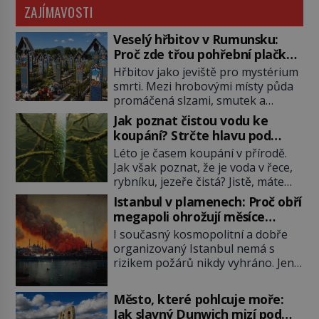
ZAJÍMAVOSTI
Veselý hřbitov v Rumunsku:
Proč zde třou pohřební plačky
bídu s nouzí?
Hřbitov jako jeviště pro mystérium
smrti. Mezi hrobovými místy půda
promáčená slzami, smutek a
vědomí konečnosti lidské existence.
Jak poznat čistou vodu ke
Jsou ale výjimky, kde pohřební
koupání? Strčte hlavu pod
plačky smutně žmoulají kapesníky
hladinu!
Léto je časem koupání v přírodě.
nikoli při smutečním obřadu, ale
Jak však poznat, že je voda v řece,
při pohledu na výši vyměřené
rybníku, jezeře čistá? Jistě, máte
podpory v nezaměstnanosti. Kam
možnost využít informace
vás pozveme? Unikátní hřbitov,
Istanbul v plamenech: Proč obří
hygieniků či podrobit křížovému
který si vysloužil název „Veselý“,
megapoli ohrožují měsíce
výslechu provozovatele přírodního
najdeme v rumunské vesnici
smaženého lilku?
I současný kosmopolitní a dobře
koupaliště. Existuje ale ještě jiná
Sapanta, nedaleko hranic […]
organizovaný Istanbul nemá s
alternativa. Jaká? Podívat se pod
rizikem požárů nikdy vyhráno. Jen
hladinu a zjistit, kdo si onu
těžko si tak člověk dokáže
konkrétní vodní lokalitu oblíbil už
představit, jaká požární rizika
dávno před vámi. Říká se jim
Město, které pohlcuje moře:
skrýval Istanbul časů minulých. Jak
bioindikátory […]
Jak slavný Dunwich mizí pod