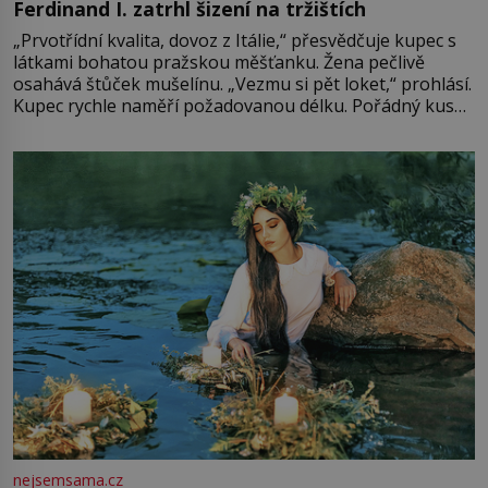
Ferdinand I. zatrhl šizení na tržištích
„Prvotřídní kvalita, dovoz z Itálie,“ přesvědčuje kupec s
látkami bohatou pražskou měšťanku. Žena pečlivě
osahává štůček mušelínu. „Vezmu si pět loket,“ prohlásí.
Kupec rychle naměří požadovanou délku. Pořádný kus
mu přitom zůstane za prsty… „Na šaty ho bude málo,
milostpaní. Stačí jenom na sukni,“ zhodnotí švadlena
množství růžového mušelínu. „Ošidili vás, podívejte.“
Vezme do ruky dřevěnou
nejsemsama.cz