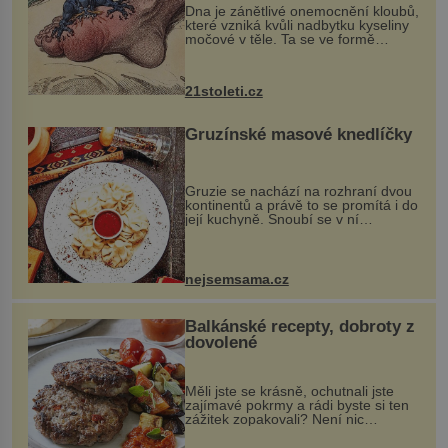
Dna je zánětlivé onemocnění kloubů,
které vzniká kvůli nadbytku kyseliny
močové v těle. Ta se ve formě
krystalků ukládá v blízkosti kloubů,
nejčastěji přitom postihuje palce na
nohou, a způsobuje bole...
21stoleti.cz
Gruzínské masové knedlíčky
Gruzie se nachází na rozhraní dvou
kontinentů a právě to se promítá i do
její kuchyně. Snoubí se v ní
evropské a asijské chutě a díky tomu
vznikají rozmanité a chuťově bohaté
pokrmy, které rozhodně st...
nejsemsama.cz
Balkánské recepty, dobroty z
dovolené
Měli jste se krásně, ochutnali jste
zajímavé pokrmy a rádi byste si ten
zážitek zopakovali? Není nic
snazšího. Pljeskavica (10 porcí)
Možná jste ji ochutnali na dovolené v