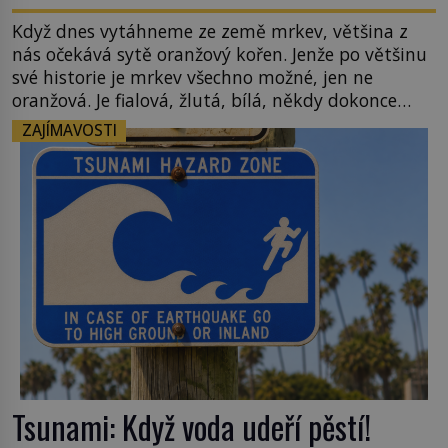
Když dnes vytáhneme ze země mrkev, většina z
nás očekává sytě oranžový kořen. Jenže po většinu
své historie je mrkev všechno možné, jen ne
oranžová. Je fialová, žlutá, bílá, někdy dokonce
téměř černá. Až díky stovkám let pečlivého
ZAJÍMAVOSTI
šlechtění se z ní stává zelenina, bez které si českou
zahradu ani nedokážeme představit. Její příběh je
[…]
Tsunami: Když voda udeří pěstí!