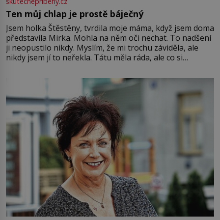
skutecnepribehy.cz
Ten můj chlap je prostě báječný
Jsem holka Štěstěny, tvrdila moje máma, když jsem doma
představila Mirka. Mohla na něm oči nechat. To nadšení
ji neopustilo nikdy. Myslím, že mi trochu záviděla, ale
nikdy jsem jí to neřekla. Tátu měla ráda, ale co si
pamatuji, tak jsme s Mirkem byli zamilovaní mnohem víc.
Jsme spolu moc rádi Tehdy byla jiná doba, když