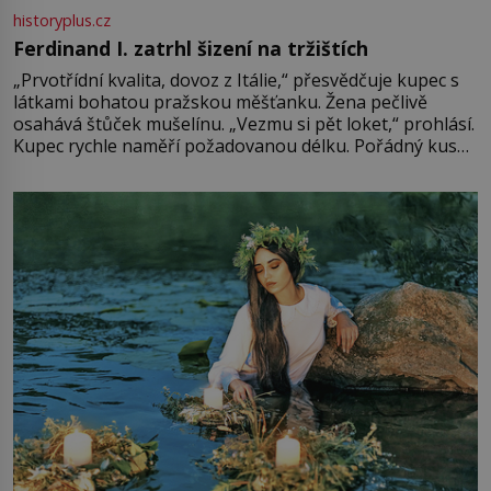
historyplus.cz
Ferdinand I. zatrhl šizení na tržištích
„Prvotřídní kvalita, dovoz z Itálie,“ přesvědčuje kupec s
látkami bohatou pražskou měšťanku. Žena pečlivě
osahává štůček mušelínu. „Vezmu si pět loket,“ prohlásí.
Kupec rychle naměří požadovanou délku. Pořádný kus
mu přitom zůstane za prsty… „Na šaty ho bude málo,
milostpaní. Stačí jenom na sukni,“ zhodnotí švadlena
množství růžového mušelínu. „Ošidili vás, podívejte.“
Vezme do ruky dřevěnou