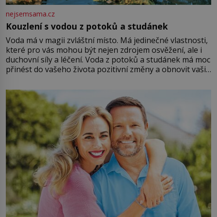
nejsemsama.cz
Kouzlení s vodou z potoků a studánek
Voda má v magii zvláštní místo. Má jedinečné vlastnosti,
které pro vás mohou být nejen zdrojem osvěžení, ale i
duchovní síly a léčení. Voda z potoků a studánek má moc
přinést do vašeho života pozitivní změny a obnovit vaši
energii. Využitím těchto přírodních zdrojů v magii
můžete obohatit své rituály a přinést do svého života
větší harmonii a klid. Je důležité