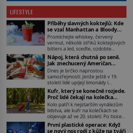
LIFESTYLE
Příběhy slavných koktejlů: Kde
se vzal Manhattan a Bloody
Mary?
Promíchejte whiskey, červený
vermut, několik střiků koktejlových
bitters a led, sceďte, ozdobte
koktejlovou třešinkou a tadá…
Nápoj, která chutná po seně.
Manhattan je tu! A pokud to má být
Jak znechucený Američan
skutečně on, dejte si pozor, ať
vymyslel brčko
Dnes je brčko naprostou
místo klasické americké rye
samozřejmostí. Jenže ještě v 19.
whiskey či klidně bourbonu
století lidé upíjejí limonády i
nepoužijete skotskou whisku. Co
koktejly dutými stébly žita nebo
se stane? Inu, koktejl bude stále
Kufr, který se konečně rozjede.
žitné slámy. Fungují sice dobře,
skvělý, ale už to nebude
Proč lidé čekají na kolečka
mají ale jednu nepříjemnou
Manhattan ale […]
téměř pět tisíc let?
Kolo patří k nejstarším vynálezům
vlastnost po chvíli se rozmáčejí a
lidstva, ale kufr na kolečkách se
nápoji dodávají travnatou příchuť.
objevuje až ve 20. století. Po tisíce
Právě tahle drobná nepříjemnost
let lidé vláčejí těžká zavazadla v
přivede amerického výrobce
První plastické operace: Když
rukou, na zádech nebo je nakládají
cigaretových náustků k nápadu,
se nový nos rodí z kůže na tváři