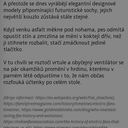
A přestože se dnes vyrábějí elegantní designové
modely připomínající futuristické sochy, jejich
největší kouzlo zůstává stále stejné.
Když venku asfalt měkne pod nohama, pes odmítá
opustit stín a zmrzlina se mění v koktejl dřív, než
ji stihnete rozbalit, stačí zmáčknout jediné
tlačítko.
V tu chvíli se roztočí vrtule a obyčejný ventilátor se
na pár okamžiků promění v hrdinu, kterému v
parném létě odpustíme i to, že nám občas
rozfouká účtenky po celém stole.
Zdroje informací:
https://en.wikipedia.org/wiki/Fan_(machine),
https://familytreemagazine.com/history/timelines/electric-fans-
timeline/, https://www.goldmedalindia.com/blog/who-invented-
ceiling-fan-history-and-evolution/,
https://indianfanassociation.com/the-history-of-electric-fans-that-
intrigues-us-all/, https://www.aireserv.com/about/blog/the-