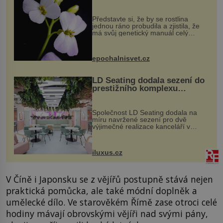
evoluční výhoda
Představte si, že by se rostlina
jednou ráno probudila a zjistila, že
má svůj genetický manuál celý
dvakrát. Přesně to se občas v
přírodě stane – a podle nového
výzkumu to může být pro druhy
epochalnisvet.cz
vstupenka...
LD Seating dodala sezení do
prestižního komplexu
MediaCityUK v Salfordu
Společnost LD Seating dodala na
míru navržené sezení pro dvě
výjimečné realizace kanceláří v
areálu MediaCityUK v anglickém
Salfordu – konkrétně do budov Blue
Tower a Orange Tower. Komplex
iluxus.cz
budov Media...
V Číně i Japonsku se z vějířů postupně stává nejen
praktická pomůcka, ale také módní doplněk a
umělecké dílo. Ve starověkém Římě zase otroci celé
hodiny mávají obrovskými vějíři nad svými pány,