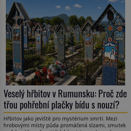
na volném moři je maximálně 1,5 metru. Máme se
podobné obří vlny obávat i v Evropě? Vznik
tsunami si […]
Veselý hřbitov v Rumunsku: Proč zde
třou pohřební plačky bídu s nouzí?
Hřbitov jako jeviště pro mystérium smrti. Mezi
hrobovými místy půda promáčená slzami, smutek