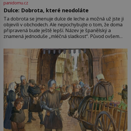
panidomu.cz
Dulce: Dobrota, které neodoláte
Ta dobrota se jmenuje dulce de leche a možná už jste ji
objevili v obchodech. Ale nepochybujte o tom, že doma
připravená bude ještě lepší. Název je španělský a
znamená jednoduše „mléčná sladkost“. Původ ovšem
není úplně jednoznačný, o autorství této receptury se
pře hned několik latinskoamerických zemí a k tomu
Francie, kde se traduje,