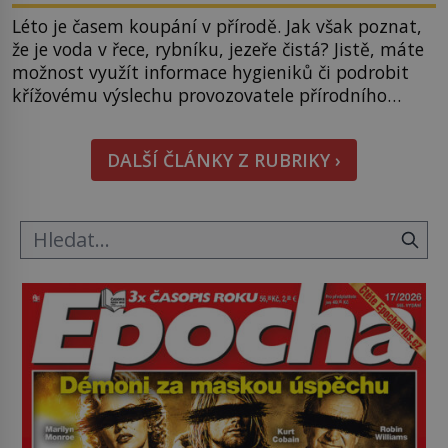
Léto je časem koupání v přírodě. Jak však poznat,
že je voda v řece, rybníku, jezeře čistá? Jistě, máte
možnost využít informace hygieniků či podrobit
křížovému výslechu provozovatele přírodního
koupaliště. Existuje ale ještě jiná alternativa. Jaká?
Podívat se pod hladinu a zjistit, kdo si onu
DALŠÍ ČLÁNKY Z RUBRIKY ›
konkrétní vodní lokalitu oblíbil už dávno před
vámi. Říká se jim bioindikátory […]