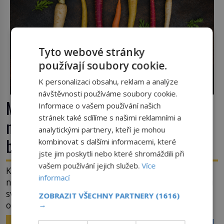
Tyto webové stránky
používají soubory cookie.
K personalizaci obsahu, reklam a analýze
návštěvnosti používáme soubory cookie.
Mrkev není jen oranžová. Její
Informace o vašem používání našich
stránek také sdílíme s našimi reklamními a
neuvěřitelný příběh začíná fialovou
analytickými partnery, kteří je mohou
barvou
kombinovat s dalšími informacemi, které
jste jim poskytli nebo které shromáždili při
vašem používání jejich služeb.
Více
Když dnes vytáhneme ze země mrkev, většina z
informací
nás očekává sytě oranžový kořen. Jenže po většinu
své historie je mrkev všechno možné, jen ne
ZOBRAZIT VŠECHNY PARTNERY
(1616)
oranžová. Je fialová, žlutá, bílá, někdy dokonce
→
téměř černá. Až díky stovkám let pečlivého
ZAJÍMAVOSTI