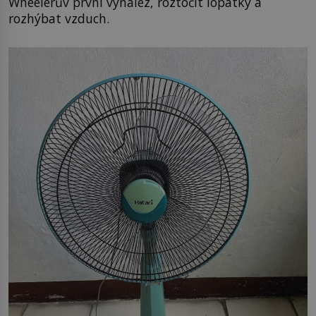
Wheelerův první vynález, roztočit lopatky a
rozhýbat vzduch.