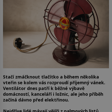
Stačí zmáčknout tlačítko a během několika
vteřin se kolem vás rozproudí příjemný vánek.
Ventilátor dnes patří k běžné výbavě
domácností, kanceláří i ložnic, ale jeho příběh
začíná dávno před elektřinou.
Nejdříve lidé mávají vějíři z palmových listů,