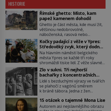
HISTORIE
Římské ghetto: Místo, kam
papež kamenem dohodil
Ghetto je část města, kde musí žít,
většinou nedobrovolně,
náboženská, rasová nebo
národnostní menšina obyvatel.
Kočky padající z věže v Ypres:
Bohaté historické zkušenosti mají s
Středověký zvyk, který dodnes
takovým životem Židé. Už od
budí rozpaky
Na hlavním náměstí belgického
středověku jsou totiž v každou
města Ypres se každé tři roky
chvíli nuceni v nějakém žít. Mezi ty
shromáždí tisíce lidí. Z věže slavné
nejslavnější patří i římské ghetto
tržnice létají do davu kočky, diváci
založené v roce 1555. Pokud jde o
Zlo v sukni. Tři nejhorší
jásají a snaží se je chytit. Naštěstí
vztah k Židům, nemá se Řím čím
bachařky z koncentračních
už nejde o živá zvířata, ale jenom o
chlubit. […]
táborů
Lidé s bezduchými výrazy ve tvářích
plyšové suvenýry. Kdysi to ale bylo
se plahočí z vagónů směrem
jinak. Tato veselá podívaná
k bráně tábora. Jedna z žen
připomíná jeden z nejpodivnějších
pohlédne přímo na dozorkyni a
a zároveň nejkrutějších zvyků […]
15 otázek o tajemné Mona Lise
jejich oči se setkají. Místo soucitu
však přichází gesto, které
Autorem asi nejslavnějšího obrazu
nebožačku posílá rovnou do