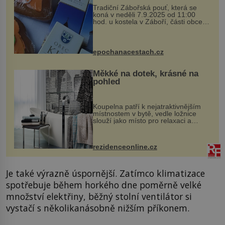
Tradiční Zábořská pouť, která se
koná v neděli 7.9.2025 od 11:00
hod. u kostela v Záboří, části obce
Kly u Mělníka. V programu naleznete
komentovanou prohlídku kostela,
dobovou hudbu, řemesla, atrakce...
epochanacestach.cz
Měkké na dotek, krásné na
pohled
Koupelna patří k nejatraktivnějším
místnostem v bytě, vedle ložnice
slouží jako místo pro relaxaci a
odpočinek. Koupelnový textil –
ručníky, osušky a koberečky –
mohou jako mávnutím kouzelného
rezidenceonline.cz
proutku...
Je také výrazně úspornější. Zatímco klimatizace
spotřebuje během horkého dne poměrně velké
množství elektřiny, běžný stolní ventilátor si
vystačí s několikanásobně nižším příkonem.