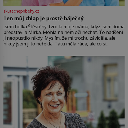
skutecnepribehy.cz
Ten můj chlap je prostě báječný
Jsem holka Štěstěny, tvrdila moje máma, když jsem doma
představila Mirka. Mohla na něm oči nechat. To nadšení
ji neopustilo nikdy. Myslím, že mi trochu záviděla, ale
nikdy jsem jí to neřekla. Tátu měla ráda, ale co si
pamatuji, tak jsme s Mirkem byli zamilovaní mnohem víc.
Jsme spolu moc rádi Tehdy byla jiná doba, když