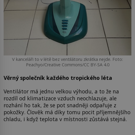
V kanceláři to v létě bez ventilátoru zkrátka nejde. Foto:
Peachyo/Creative Commons/CC BY-SA 4.0
Věrný společník každého tropického léta
Ventilátor má jednu velkou výhodu, a to že na
rozdíl od klimatizace vzduch neochlazuje, ale
rozhání ho tak, že se pot snadněji odpařuje z
pokožky. Člověk má díky tomu pocit příjemnějšího
chladu, i když teplota v místnosti zůstává stejná.