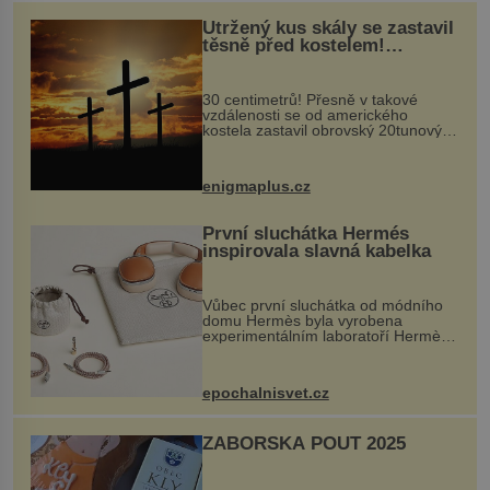
Utržený kus skály se zastavil
těsně před kostelem!
Ochránila ho boží síla?
30 centimetrů! Přesně v takové
vzdálenosti se od amerického
kostela zastavil obrovský 20tunový
balvan, který se v květnu 2014
nečekaně odtrhl od nedaleké skály
při její demolici. Podle místních stojí
enigmaplus.cz
...
První sluchátka Hermés
inspirovala slavná kabelka
Vůbec první sluchátka od módního
domu Hermès byla vyrobena
experimentálním laboratoří Hermès
Ateliers Horizons. Elegantní gadget
si vyžádal dva roky vývoje a chlubí
se ručně šitou hovězí kůží a
epochalnisvet.cz
kovový...
ZÁBOŘSKÁ POUŤ 2025