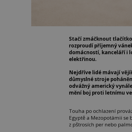
Stačí zmáčknout tlačítko
rozproudí příjemný vánek
domácností, kanceláří i l
elektřinou.
Nejdříve lidé mávají vějí
důmyslné stroje poháněné
odvážný americký vynále
mění boj proti letnímu ve
Touha po ochlazení prováz
Egyptě a Mezopotámii se bo
z pštrosích per nebo palmo