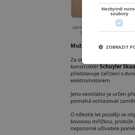
Nezbytně nutn
soubory
Různí lidé se pokoušeli
výkres pro ventilátor pohybov
27. listopadu 1830. Foto: 
Muž, který roztočí vrtuli
ZOBRAZIT P
Za otce moderního elektri
konstruktér
Schuyler Ska
představuje zařízení s dvo
elektromotorem.
Jeho ventilátor je určen p
pomáhá ochlazovat zaměst
O několik let později se o
kovovou mřížkou, protože 
nepozorné uživatele pomě