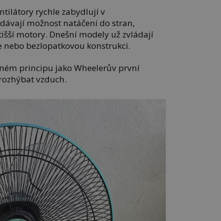
ntilátory rychle zabydlují v
dávají možnost natáčení do stran,
 tišší motory. Dnešní modely už zvládají
e nebo bezlopatkovou konstrukci.
ejném principu jako Wheelerův první
a rozhýbat vzduch.