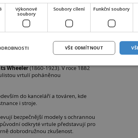
é
Výkonové
Soubory cílení
Funkční soubory
soubory
 sesterojit ochlazovací zařízení. Patentový
aný mechanismem , vynalezený Jamesem Barronem,
James Barron /Creative Commons/Public Domain
ODROBNOSTI
VŠE ODMÍTNOUT
VŠ
ckého ventilátoru je považován americký
ats Wheeler
(1860-1923). V roce 1882
ulistou vrtulí poháněnou
ředevším do kanceláří a továren, kde
nance i stroje.
bjevují bezpečnější modely s ochrannou
původní odkryté vrtule představují pro
rně dobrodružnou zkušenost.