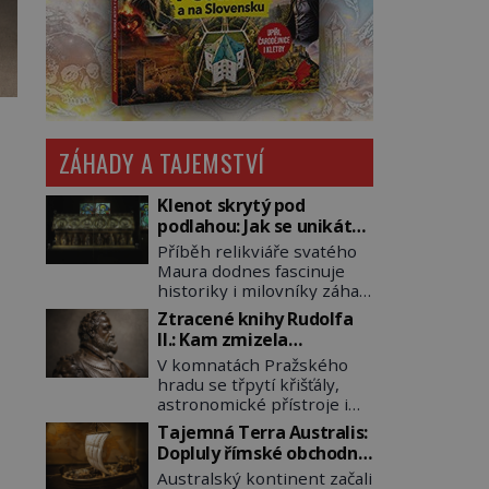
ZÁHADY A TAJEMSTVÍ
Klenot skrytý pod
podlahou: Jak se unikátní
románský poklad dostal
Příběh relikviáře svatého
do zapadlého Bečova?
Maura dodnes fascinuje
historiky i milovníky záhad
po celém světě. Tato
Ztracené knihy Rudolfa
románská zlatnická
II.: Kam zmizela
památka ze 13. století je
nejzáhadnější knihovna
V komnatách Pražského
po českých korunovačních
Evropy?
hradu se třpytí křišťály,
klenotech druhým
astronomické přístroje i
nejcennějším movitým
podivné alchymistické
majetkem v České
Tajemná Terra Australis:
rukopisy. Císař Rudolf II.
republice. Přestože byl
Dopluly římské obchodní
shromažďuje vše, co
klenot v roce 1985 po
lodě až do Austrálie?
Australský kontinent začali
souvisí s tajemstvím
dramatickém pátrání