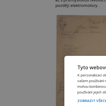
později elektromotory.
Tyto webové
K personalizaci o
vašem používání na
mohou kombinovat 
používání jejich s
ZOBRAZIT VŠE