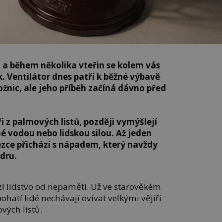
 a během několika vteřin se kolem vás
. Ventilátor dnes patří k běžné výbavě
ožnic, ale jeho příběh začíná dávno před
ři z palmových listů, později vymýšlejí
 vodou nebo lidskou silou. Až jeden
zce přichází s nápadem, který navždy
dru.
í lidstvo od nepaměti. Už ve starověkém
hatí lidé nechávají ovívat velkými vějíři
vých listů.