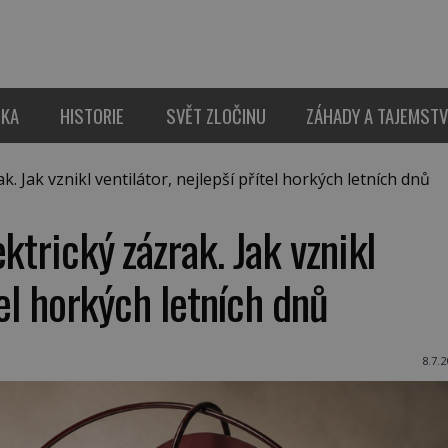
IKA
HISTORIE
SVĚT ZLOČINU
ZÁHADY A TAJEMSTV
. Jak vznikl ventilátor, nejlepší přítel horkých letních dnů
ktrický zázrak. Jak vznikl
tel horkých letních dnů
8.7.