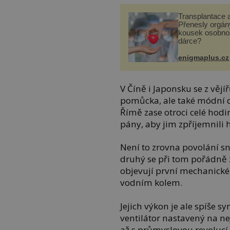
Transplantace 
Přenesly orgány
kousek osobnos
dárce?
enigmaplus.cz
V Číně i Japonsku se z věj
pomůcka, ale také módní 
Římě zase otroci celé hod
pány, aby jim zpříjemnili h
Není to zrovna povolání sn
druhý se při tom pořádně z
objevují první mechanické
vodním kolem.
Jejich výkon je ale spíše 
ventilátor nastavený na ne
až s průmyslovou revolucí, 