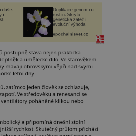
a duše.
Duplikace genomu u
 i
rostlin: Skrytá
ti
genetická zátěž i
evoluční výhoda
epochalnisvet.cz
ířů postupně stává nejen praktická
doplněk a umělecké dílo. Ve starověkém
iny mávají obrovskými vějíři nad svými
orké letní dny.
ů, zatímco jeden člověk se ochlazuje,
apotí. Ve středověku a renesanci se
 ventilátory poháněné klikou nebo
symbolický a připomíná dnešní stolní
jnižší rychlost. Skutečný průlom přichází
kdy se začínají využívat parní stroje a