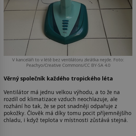
V kanceláři to v létě bez ventilátoru zkrátka nejde. Foto:
Peachyo/Creative Commons/CC BY-SA 4.0
Věrný společník každého tropického léta
Ventilátor má jednu velkou výhodu, a to že na
rozdíl od klimatizace vzduch neochlazuje, ale
rozhání ho tak, že se pot snadněji odpařuje z
pokožky. Člověk má díky tomu pocit příjemnějšího
chladu, i když teplota v místnosti zůstává stejná.