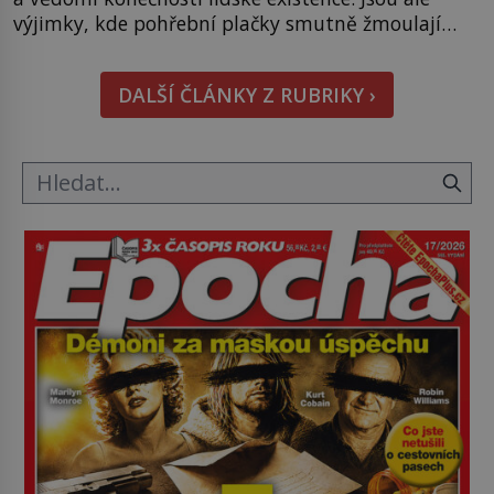
výjimky, kde pohřební plačky smutně žmoulají
kapesníky nikoli při smutečním obřadu, ale při
pohledu na výši vyměřené podpory
DALŠÍ ČLÁNKY Z RUBRIKY ›
v nezaměstnanosti. Kam vás pozveme? Unikátní
hřbitov, který si vysloužil název „Veselý“, najdeme
v rumunské vesnici Sapanta, nedaleko hranic […]