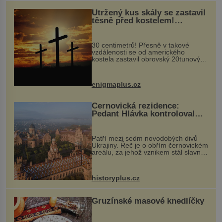
Utržený kus skály se zastavil
těsně před kostelem!
Ochránila ho boží síla?
30 centimetrů! Přesně v takové
vzdálenosti se od amerického
kostela zastavil obrovský 20tunový
balvan, který se v květnu 2014
nečekaně odtrhl od nedaleké skály
při její demolici. Podle místních stojí
enigmaplus.cz
...
Černovická rezidence:
Pedant Hlávka kontroloval
každou cihlu
Patří mezi sedm novodobých divů
Ukrajiny. Řeč je o obřím černovickém
areálu, za jehož vznikem stál slavný
český architekt Josef Hlávka. Ten si
na něm dal mimořádně záležet. Jeho
stavební plány by při ...
historyplus.cz
Gruzínské masové knedlíčky