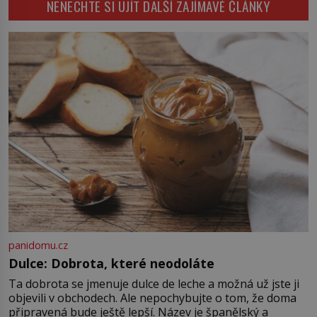
NENECHTE SI UJÍT DALŠÍ ZAJÍMAVÉ ČLÁNKY
věcí na trhu. Lidé uzavírají obchody
během několika staletí pohltí […]
za částky, které odpovídají ceně
luxusních domů, věří v nekonečný
růst a bohatství na dosah ruky. Pak
ale přijde únor roku 1637 a sen o
[…]
panidomu.cz
Dulce: Dobrota, které neodoláte
Ta dobrota se jmenuje dulce de leche a možná už jste ji
objevili v obchodech. Ale nepochybujte o tom, že doma
připravená bude ještě lepší. Název je španělský a