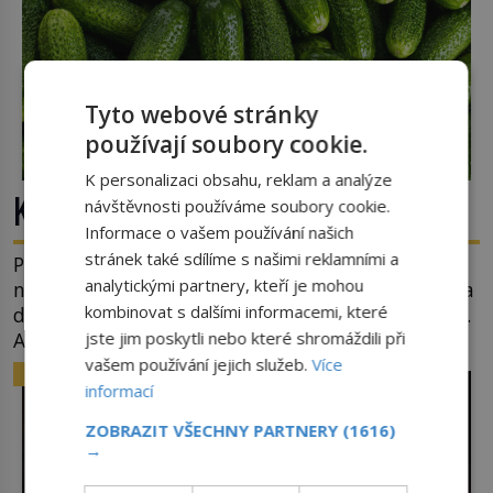
Tyto webové stránky
používají soubory cookie.
K personalizaci obsahu, reklam a analýze
Kde se vzala okurková sezóna?
návštěvnosti používáme soubory cookie.
Informace o vašem používání našich
stránek také sdílíme s našimi reklamními a
Prostě období, kdy se téměř nic neděje. Divadla
analytickými partnery, kteří je mohou
nehrají, v parlamentu se nehlasuje, všichni jsou na
kombinovat s dalšími informacemi, které
dovolené a média tak nemají o čem mluvit a psát.
A vymýšlejí si proto témata, které nikoho
jste jim poskytli nebo které shromáždili při
nezajímají. Proč je však ona letní doba spojovaná
vašem používání jejich služeb.
Více
ZAJÍMAVOSTI
zrovna s okurkami? Okurkovou sezónu známe už
informací
od poloviny 19. století, ovšem jako Češi […]
ZOBRAZIT VŠECHNY PARTNERY
(1616)
→