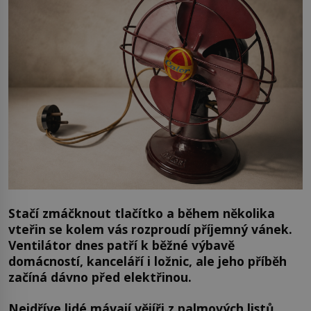
Stačí zmáčknout tlačítko a během několika
vteřin se kolem vás rozproudí příjemný vánek.
Ventilátor dnes patří k běžné výbavě
domácností, kanceláří i ložnic, ale jeho příběh
začíná dávno před elektřinou.
Nejdříve lidé mávají vějíři z palmových listů,