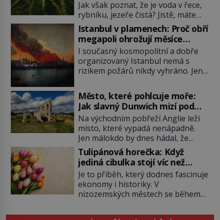
Jak však poznat, že je voda v řece,
rybníku, jezeře čistá? Jistě, máte
možnost využít informace
Istanbul v plamenech: Proč obří
hygieniků či podrobit křížovému
megapoli ohrožují měsíce
výslechu provozovatele přírodního
smaženého lilku?
I současný kosmopolitní a dobře
koupaliště. Existuje ale ještě jiná
organizovaný Istanbul nemá s
alternativa. Jaká? Podívat se pod
rizikem požárů nikdy vyhráno. Jen
hladinu a zjistit, kdo si onu
těžko si tak člověk dokáže
konkrétní vodní lokalitu oblíbil už
představit, jaká požární rizika
dávno před vámi. Říká se jim
Město, které pohlcuje moře:
skrýval Istanbul časů minulých. Jak
bioindikátory […]
Jak slavný Dunwich mizí pod
čelilo město v minulosti potenciální
hladinou
Na východním pobřeží Anglie leží
ohnivé katastrofě a proč jsou zde
místo, které vypadá nenápadně.
stále tolik obávány měsíce
Jen málokdo by dnes hádal, že
smaženého lilku? První hasičský
právě zde kdysi stojí jeden z
sbor se v Istanbulu objevuje v roce
Tulipánová horečka: Když
nejvýznamnějších anglických
1714 a […]
jediná cibulka stojí víc než
přístavů. Středověký Dunwich
honosný dům
Je to příběh, který dodnes fascinuje
soupeří svým významem s
ekonomy i historiky. V
Londýnem, pyšní se kostely,
nizozemských městech se během
kláštery i rušnými tržišti. Pak se ale
několika měsíců obyčejná cibulka
příroda obrátí proti němu. Bouře,
tulipánu mění v jednu z nejdražších
mořská eroze a postupující pobřeží