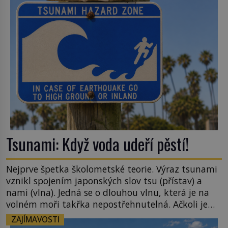
šlechtění se z ní stává zelenina, bez které si českou
zahradu ani nedokážeme představit. Její příběh je
[…]
Tsunami: Když voda udeří pěstí!
Nejprve špetka školometské teorie. Výraz tsunami
vznikl spojením japonských slov tsu (přístav) a
nami (vlna). Jedná se o dlouhou vlnu, která je na
volném moři takřka nepostřehnutelná. Ačkoli je
vlnová délka tsunami i 300 kilometrů, výška vlny
ZAJÍMAVOSTI
na volném moři je maximálně 1,5 metru. Máme se