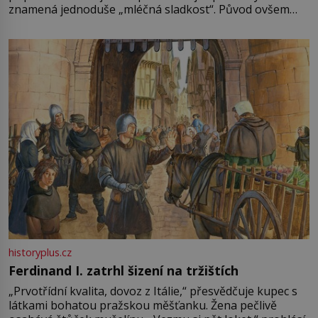
znamená jednoduše „mléčná sladkost“. Původ ovšem
není úplně jednoznačný, o autorství této receptury se
pře hned několik latinskoamerických zemí a k tomu
Francie, kde se traduje,
historyplus.cz
Ferdinand I. zatrhl šizení na tržištích
„Prvotřídní kvalita, dovoz z Itálie,“ přesvědčuje kupec s
látkami bohatou pražskou měšťanku. Žena pečlivě