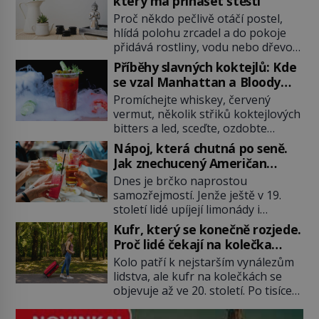
který má přinášet štěstí
Proč někdo pečlivě otáčí postel,
hlídá polohu zrcadel a do pokoje
přidává rostliny, vodu nebo dřevo?
Feng šuej tvrdí, že domov není jen
Příběhy slavných koktejlů: Kde
soubor zdí a nábytku. Je to prostor,
se vzal Manhattan a Bloody
kterým proudí energie čchi a jeho
Mary?
Promíchejte whiskey, červený
uspořádání může ovlivňovat, jak se
vermut, několik střiků koktejlových
v něm člověk cítí. Feng šuej má
bitters a led, sceďte, ozdobte
kořeny ve staré Číně a jeho historie
koktejlovou třešinkou a tadá…
[…]
Nápoj, která chutná po seně.
Manhattan je tu! A pokud to má být
Jak znechucený Američan
skutečně on, dejte si pozor, ať
vymyslel brčko
Dnes je brčko naprostou
místo klasické americké rye
samozřejmostí. Jenže ještě v 19.
whiskey či klidně bourbonu
století lidé upíjejí limonády i
nepoužijete skotskou whisku. Co
koktejly dutými stébly žita nebo
se stane? Inu, koktejl bude stále
Kufr, který se konečně rozjede.
žitné slámy. Fungují sice dobře,
skvělý, ale už to nebude
Proč lidé čekají na kolečka
mají ale jednu nepříjemnou
Manhattan ale […]
téměř pět tisíc let?
Kolo patří k nejstarším vynálezům
vlastnost po chvíli se rozmáčejí a
lidstva, ale kufr na kolečkách se
nápoji dodávají travnatou příchuť.
objevuje až ve 20. století. Po tisíce
Právě tahle drobná nepříjemnost
let lidé vláčejí těžká zavazadla v
přivede amerického výrobce
rukou, na zádech nebo je nakládají