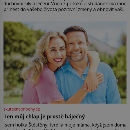
duchovní síly a léčení. Voda z potoků a studánek má moc
přinést do vašeho života pozitivní změny a obnovit vaši
energii. Využitím těchto přírodních zdrojů v magii
můžete obohatit své rituály a přinést do svého života
větší harmonii a klid. Je důležité
skutecnepribehy.cz
Ten můj chlap je prostě báječný
Jsem holka Štěstěny, tvrdila moje máma, když jsem doma