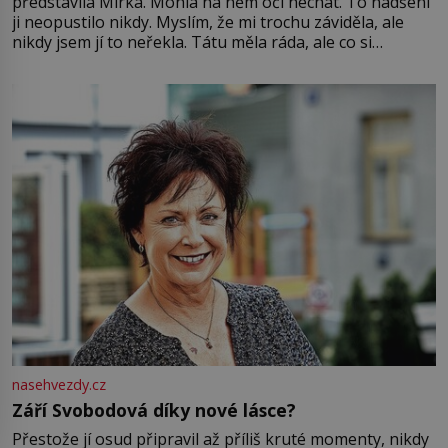
představila Mirka. Mohla na něm oči nechat. To nadšení
ji neopustilo nikdy. Myslím, že mi trochu záviděla, ale
nikdy jsem jí to neřekla. Tátu měla ráda, ale co si
pamatuji, tak jsme s Mirkem byli zamilovaní mnohem víc.
Jsme spolu moc rádi Tehdy byla jiná doba, když
nasehvezdy.cz
Září Svobodová díky nové lásce?
Přestože jí osud připravil až příliš kruté momenty, nikdy