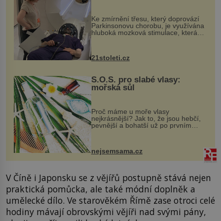
pomocí ultrazvukové
„helmy“
Ke zmírnění třesu, který doprovází
Parkinsonovu chorobu, je využívána
hluboká mozková stimulace, která
však vyžaduje vysoce invazivní
zákrok. Ultrazvuk zase není vhodný
k dostatečně přesnému zacílení ...
21stoleti.cz
S.O.S. pro slabé vlasy:
mořská sůl
Proč máme u moře vlasy
nejkrásnější? Jak to, že jsou hebčí,
pevnější a bohatší už po prvním
vykoupání? Protože sůl obsažená v
mořské vodě má blahodárný vliv.
Nejen na tělo a pokožku, ale i na
nejsemsama.cz
vlasy. ...
V Číně i Japonsku se z vějířů postupně stává nejen
praktická pomůcka, ale také módní doplněk a
umělecké dílo. Ve starověkém Římě zase otroci celé
hodiny mávají obrovskými vějíři nad svými pány,