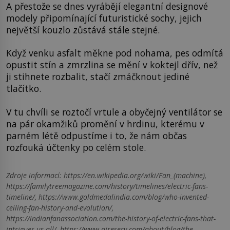
A přestože se dnes vyrábějí elegantní designové
modely připomínající futuristické sochy, jejich
největší kouzlo zůstává stále stejné.
Když venku asfalt měkne pod nohama, pes odmítá
opustit stín a zmrzlina se mění v koktejl dřív, než
ji stihnete rozbalit, stačí zmáčknout jediné
tlačítko.
V tu chvíli se roztočí vrtule a obyčejný ventilátor se
na pár okamžiků promění v hrdinu, kterému v
parném létě odpustíme i to, že nám občas
rozfouká účtenky po celém stole.
Zdroje informací:
https://en.wikipedia.org/wiki/Fan_(machine),
https://familytreemagazine.com/history/timelines/electric-fans-
timeline/, https://www.goldmedalindia.com/blog/who-invented-
ceiling-fan-history-and-evolution/,
https://indianfanassociation.com/the-history-of-electric-fans-that-
intrigues-us-all/, https://www.aireserv.com/about/blog/the-