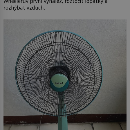
Wheelerův první vynález, roztočit lopatky a
rozhýbat vzduch.