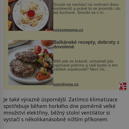
Gruzie se nachází na rozhraní dvou
kontinentů a právě to se promítá i do
její kuchyně. Snoubí se v ní
evropské a asijské chutě a díky tomu
vznikají rozmanité a chuťově bohaté
pokrmy, které rozhodně st...
nejsemsama.cz
Balkánské recepty, dobroty z
dovolené
Měli jste se krásně, ochutnali jste
zajímavé pokrmy a rádi byste si ten
zážitek zopakovali? Není nic
snazšího. Pljeskavica (10 porcí)
Možná jste ji ochutnali na dovolené v
bývalé Jugoslávii, lze ji vi...
panidomu.cz
Je také výrazně úspornější. Zatímco klimatizace
spotřebuje během horkého dne poměrně velké
množství elektřiny, běžný stolní ventilátor si
vystačí s několikanásobně nižším příkonem.