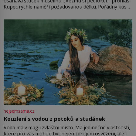
osahává štůček mušelínu. „Vezmu si pět loket,“ prohlásí.
Kupec rychle naměří požadovanou délku. Pořádný kus
mu přitom zůstane za prsty… „Na šaty ho bude málo,
milostpaní. Stačí jenom na sukni,“ zhodnotí švadlena
množství růžového mušelínu. „Ošidili vás, podívejte.“
Vezme do ruky dřevěnou
nejsemsama.cz
Kouzlení s vodou z potoků a studánek
Voda má v magii zvláštní místo. Má jedinečné vlastnosti,
které pro vás mohou být nejen zdrojem osvěžení, ale i