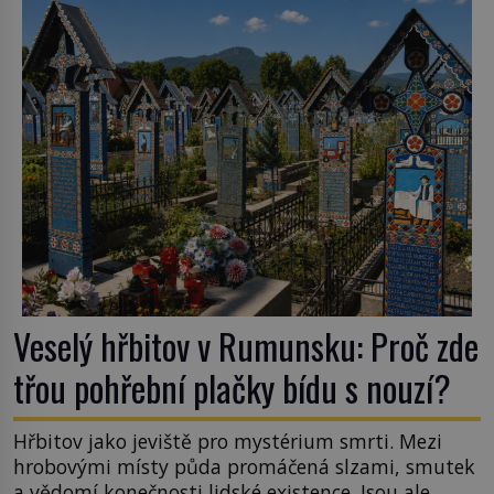
podobné obří vlny obávat i v Evropě? Vznik
tsunami si […]
Veselý hřbitov v Rumunsku: Proč zde
třou pohřební plačky bídu s nouzí?
Hřbitov jako jeviště pro mystérium smrti. Mezi
hrobovými místy půda promáčená slzami, smutek
a vědomí konečnosti lidské existence. Jsou ale