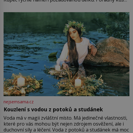
mu přitom zůstane za prsty… „Na šaty ho bude málo,
milostpaní. Stačí jenom na sukni,“ zhodnotí švadlena
množství růžového mušelínu. „Ošidili vás, podívejte.“
Vezme do ruky dřevěnou
nejsemsama.cz
Kouzlení s vodou z potoků a studánek
Voda má v magii zvláštní místo. Má jedinečné vlastnosti,
které pro vás mohou být nejen zdrojem osvěžení, ale i
duchovní síly a léčení. Voda z potoků a studánek má moc