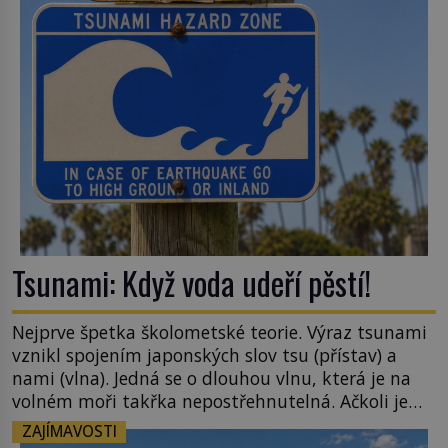
šlechtění se z ní stává zelenina, bez které si českou
zahradu ani nedokážeme představit. Její příběh je
[…]
Tsunami: Když voda udeří pěstí!
Nejprve špetka školometské teorie. Výraz tsunami
vznikl spojením japonských slov tsu (přístav) a
nami (vlna). Jedná se o dlouhou vlnu, která je na
volném moři takřka nepostřehnutelná. Ačkoli je
vlnová délka tsunami i 300 kilometrů, výška vlny
ZAJÍMAVOSTI
na volném moři je maximálně 1,5 metru. Máme se