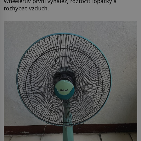
Wheelerův první vynález, roztočit lopatky a
rozhýbat vzduch.