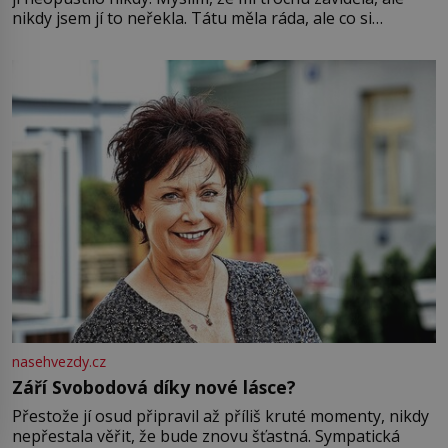
nikdy jsem jí to neřekla. Tátu měla ráda, ale co si
pamatuji, tak jsme s Mirkem byli zamilovaní mnohem víc.
Jsme spolu moc rádi Tehdy byla jiná doba, když
nasehvezdy.cz
Září Svobodová díky nové lásce?
Přestože jí osud připravil až příliš kruté momenty, nikdy
nepřestala věřit, že bude znovu šťastná. Sympatická