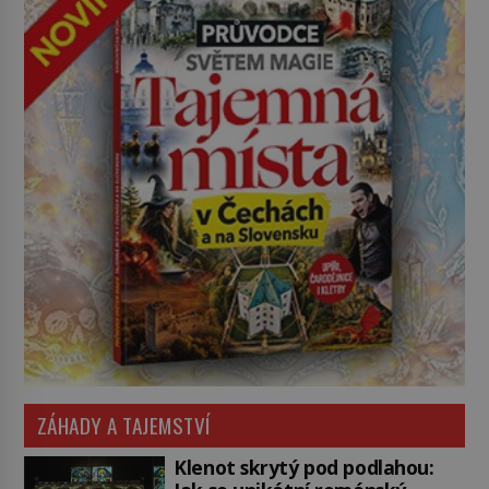
ZÁHADY A TAJEMSTVÍ
Klenot skrytý pod podlahou: