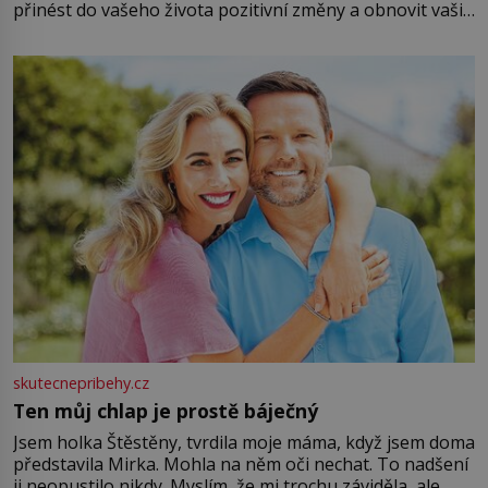
přinést do vašeho života pozitivní změny a obnovit vaši
energii. Využitím těchto přírodních zdrojů v magii
můžete obohatit své rituály a přinést do svého života
větší harmonii a klid. Je důležité
skutecnepribehy.cz
Ten můj chlap je prostě báječný
Jsem holka Štěstěny, tvrdila moje máma, když jsem doma
představila Mirka. Mohla na něm oči nechat. To nadšení
ji neopustilo nikdy. Myslím, že mi trochu záviděla, ale