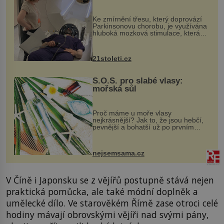
pomocí ultrazvukové
„helmy“
Ke zmírnění třesu, který doprovází
Parkinsonovu chorobu, je využívána
hluboká mozková stimulace, která
však vyžaduje vysoce invazivní
zákrok. Ultrazvuk zase není vhodný
k dostatečně přesnému zacílení ...
21stoleti.cz
S.O.S. pro slabé vlasy:
mořská sůl
Proč máme u moře vlasy
nejkrásnější? Jak to, že jsou hebčí,
pevnější a bohatší už po prvním
vykoupání? Protože sůl obsažená v
mořské vodě má blahodárný vliv.
Nejen na tělo a pokožku, ale i na
nejsemsama.cz
vlasy. ...
V Číně i Japonsku se z vějířů postupně stává nejen
praktická pomůcka, ale také módní doplněk a
umělecké dílo. Ve starověkém Římě zase otroci celé
hodiny mávají obrovskými vějíři nad svými pány,