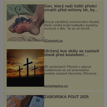
Gen, který naši lidští předci
ztratili před miliony let, by
mohl pomoci s léčbou
„nemoci králů“
Dna je zánětlivé onemocnění kloubů,
které vzniká kvůli nadbytku kyseliny
močové v těle. Ta se ve formě
krystalků ukládá v blízkosti kloubů,
nejčastěji přitom postihuje palce na
nohou, a způsobuje bole...
21stoleti.cz
Utržený kus skály se zastavil
těsně před kostelem!
Ochránila ho boží síla?
30 centimetrů! Přesně v takové
vzdálenosti se od amerického
kostela zastavil obrovský 20tunový
balvan, který se v květnu 2014
nečekaně odtrhl od nedaleké skály
při její demolici. Podle místních stojí
enigmaplus.cz
...
ZÁBOŘSKÁ POUŤ 2025