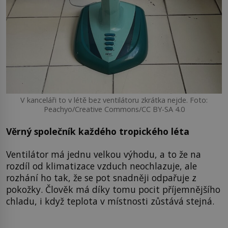
V kanceláři to v létě bez ventilátoru zkrátka nejde. Foto:
Peachyo/Creative Commons/CC BY-SA 4.0
Věrný společník každého tropického léta
Ventilátor má jednu velkou výhodu, a to že na
rozdíl od klimatizace vzduch neochlazuje, ale
rozhání ho tak, že se pot snadněji odpařuje z
pokožky. Člověk má díky tomu pocit příjemnějšího
chladu, i když teplota v místnosti zůstává stejná.