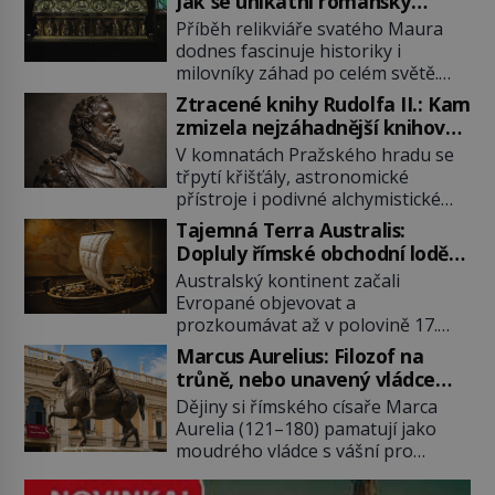
Jak se unikátní románský
poklad dostal do zapadlého
Příběh relikviáře svatého Maura
Bečova?
dodnes fascinuje historiky i
milovníky záhad po celém světě.
Tato románská zlatnická památka
Ztracené knihy Rudolfa II.: Kam
ze 13. století je po českých
zmizela nejzáhadnější knihovna
korunovačních klenotech druhým
Evropy?
V komnatách Pražského hradu se
nejcennějším movitým majetkem v
třpytí křišťály, astronomické
České republice. Přestože byl
přístroje i podivné alchymistické
klenot v roce 1985 po dramatickém
rukopisy. Císař Rudolf II.
pátrání kriminalistů úspěšně
Tajemná Terra Australis:
shromažďuje vše, co souvisí s
nalezen, jeho minulost stále
Dopluly římské obchodní lodě
tajemstvím přírody, hvězd i
obestírá hustá mlha. Otázky, jak
až do Austrálie?
Australský kontinent začali
lidského poznání. Jenže po jeho
přesně se tato […]
Evropané objevovat a
smrti se jeho slavné sbírky začínají
prozkoumávat až v polovině 17.
rozpadat a část z nich mizí navždy.
století. Existuje však možnost, že
Kdo odnesl nejvzácnější knihy? A
Marcus Aurelius: Filozof na
by se o tento vzdálený kontinent
existují ještě někde zapomenuté
trůně, nebo unavený vládce
mohly zajímat již evropské
rukopisy, které nikdo […]
závislý na opiu?
Dějiny si římského císaře Marca
starověké civilizace, a to o 15
Aurelia (121–180) pamatují jako
století dříve? Již od starověku
moudrého vládce s vášní pro
kartografové zakreslovali do map
filozofii, byť musíme tuto moudrost
záhadný kontinent Terra Australis
vnímat v kontextu jeho postavení i