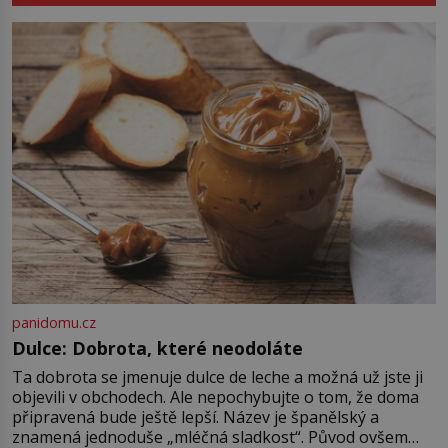
zastaví policejní hlídka, ochable jí
nadiktuje adresu „jeho kamaráda“.
Strážníci ho dopraví zpět do
udaného bytu. Oním „kamarádem“
je ovšem jeden z nejslavnějších
vrahů, Jeffrey Dahmer (1960–1994).
Je 27. května 1991. […]
panidomu.cz
Dulce: Dobrota, které neodoláte
Ta dobrota se jmenuje dulce de leche a možná už jste ji
objevili v obchodech. Ale nepochybujte o tom, že doma
připravená bude ještě lepší. Název je španělský a
znamená jednoduše „mléčná sladkost“. Původ ovšem