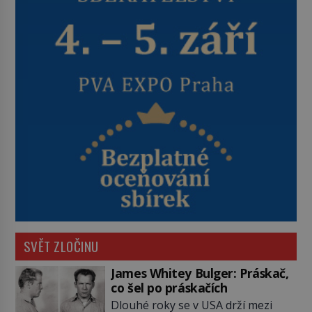
SVĚT ZLOČINU
James Whitey Bulger: Práskač,
co šel po práskačích
Dlouhé roky se v USA drží mezi