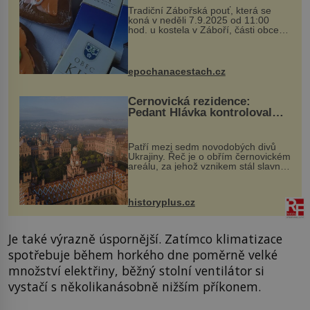
Tradiční Zábořská pouť, která se
koná v neděli 7.9.2025 od 11:00
hod. u kostela v Záboří, části obce
Kly u Mělníka. V programu naleznete
komentovanou prohlídku kostela,
dobovou hudbu, řemesla, atrakce...
epochanacestach.cz
Černovická rezidence:
Pedant Hlávka kontroloval
každou cihlu
Patří mezi sedm novodobých divů
Ukrajiny. Řeč je o obřím černovickém
areálu, za jehož vznikem stál slavný
český architekt Josef Hlávka. Ten si
na něm dal mimořádně záležet. Jeho
stavební plány by při ...
historyplus.cz
Je také výrazně úspornější. Zatímco klimatizace
spotřebuje během horkého dne poměrně velké
množství elektřiny, běžný stolní ventilátor si
vystačí s několikanásobně nižším příkonem.