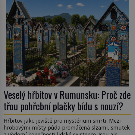
podobné obří vlny obávat i v Evropě? Vznik
tsunami si […]
Veselý hřbitov v Rumunsku: Proč zde
třou pohřební plačky bídu s nouzí?
Hřbitov jako jeviště pro mystérium smrti. Mezi
hrobovými místy půda promáčená slzami, smutek
a vědomí konečnosti lidské existence. Jsou ale