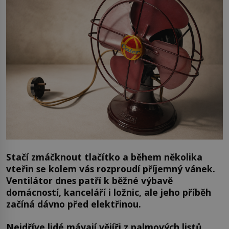
Stačí zmáčknout tlačítko a během několika
vteřin se kolem vás rozproudí příjemný vánek.
Ventilátor dnes patří k běžné výbavě
domácností, kanceláří i ložnic, ale jeho příběh
začíná dávno před elektřinou.
Nejdříve lidé mávají vějíři z palmových listů,