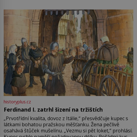
není úplně jednoznačný, o autorství této receptury se
pře hned několik latinskoamerických zemí a k tomu
Francie, kde se traduje,
historyplus.cz
Ferdinand I. zatrhl šizení na tržištích
„Prvotřídní kvalita, dovoz z Itálie,“ přesvědčuje kupec s
látkami bohatou pražskou měšťanku. Žena pečlivě
osahává štůček mušelínu. „Vezmu si pět loket,“ prohlásí.
Kupec rychle naměří požadovanou délku. Pořádný kus