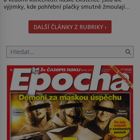
výjimky, kde pohřební plačky smutně žmoulají
kapesníky nikoli při smutečním obřadu, ale při
pohledu na výši vyměřené podpory
DALŠÍ ČLÁNKY Z RUBRIKY ›
v nezaměstnanosti. Kam vás pozveme? Unikátní
hřbitov, který si vysloužil název „Veselý“, najdeme
v rumunské vesnici Sapanta, nedaleko hranic […]