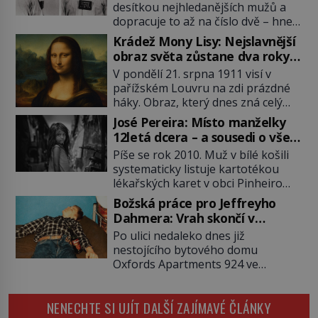
desítkou nejhledanějších mužů a
dopracuje to až na číslo dvě – hned
po Usámovi bin Ládinovi (1957–
Krádež Mony Lisy: Nejslavnější
2011). To je James „Whitey“ Bulger
obraz světa zůstane dva roky
(1929–2018) viněný ze spoluúčasti
nezvěstný
V pondělí 21. srpna 1911 visí v
na 19 vraždách, vydírání a lichvy. A
pařížském Louvru na zdi prázdné
samozřejmě, krom toho je ještě
háky. Obraz, který dnes zná celý
drogový dealer, který neváhá
svět, je pryč. Zpočátku si nikdo
odstranit z cesty všechny práskače,
José Pereira: Místo manželky
nemyslí, že jde o krádež.
zatímco […]
12letá dcera – a sousedi o všem
Zaměstnanci jsou přesvědčeni, že
vědí!
Píše se rok 2010. Muž v bílé košili
Mona Lisa je jen v restaurátorské
systematicky listuje kartotékou
dílně nebo u fotografa. Když se
lékařských karet v obci Pinheiro
ukáže pravda, propukne jeden z
ležící asi 20 kilometrů od farmy s
největších honů na zloděje v […]
Božská práce pro Jeffreyho
podivínským majitelem. Něco tu
Dahmera: Vrah skončí v
nesedí. Ledaže… Ledaže by ta
tratolišti krve ve vězeňských
Po ulici nedaleko dnes již
mladá dívka z farmy byla ne
umývárnách
nestojícího bytového domu
manželkou, ale dcerou – a všechny
Oxfords Apartments 924 ve
ty děti byly zplozené v incestu. Na
wisconsinském Milwaukee se
sociálním odboru jednoho z […]
potácí zcela zmatený 14letý
NENECHTE SI UJÍT DALŠÍ ZAJÍMAVÉ ČLÁNKY
Konerak Sinthasomphone. Když ho