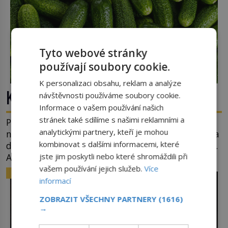
Tyto webové stránky
používají soubory cookie.
K personalizaci obsahu, reklam a analýze
Kde se vzala okurková sezóna?
návštěvnosti používáme soubory cookie.
Informace o vašem používání našich
stránek také sdílíme s našimi reklamními a
Prostě období, kdy se téměř nic neděje. Divadla
analytickými partnery, kteří je mohou
nehrají, v parlamentu se nehlasuje, všichni jsou na
kombinovat s dalšími informacemi, které
dovolené a média tak nemají o čem mluvit a psát.
A vymýšlejí si proto témata, které nikoho
jste jim poskytli nebo které shromáždili při
nezajímají. Proč je však ona letní doba spojovaná
vašem používání jejich služeb.
Více
ZAJÍMAVOSTI
zrovna s okurkami? Okurkovou sezónu známe už
informací
od poloviny 19. století, ovšem jako Češi […]
ZOBRAZIT VŠECHNY PARTNERY
(1616)
→