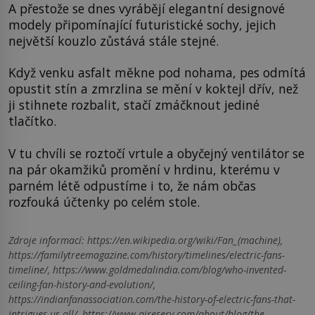
A přestože se dnes vyrábějí elegantní designové
modely připomínající futuristické sochy, jejich
největší kouzlo zůstává stále stejné.
Když venku asfalt měkne pod nohama, pes odmítá
opustit stín a zmrzlina se mění v koktejl dřív, než
ji stihnete rozbalit, stačí zmáčknout jediné
tlačítko.
V tu chvíli se roztočí vrtule a obyčejný ventilátor se
na pár okamžiků promění v hrdinu, kterému v
parném létě odpustíme i to, že nám občas
rozfouká účtenky po celém stole.
Zdroje informací:
https://en.wikipedia.org/wiki/Fan_(machine),
https://familytreemagazine.com/history/timelines/electric-fans-
timeline/, https://www.goldmedalindia.com/blog/who-invented-
ceiling-fan-history-and-evolution/,
https://indianfanassociation.com/the-history-of-electric-fans-that-
intrigues-us-all/, https://www.aireserv.com/about/blog/the-