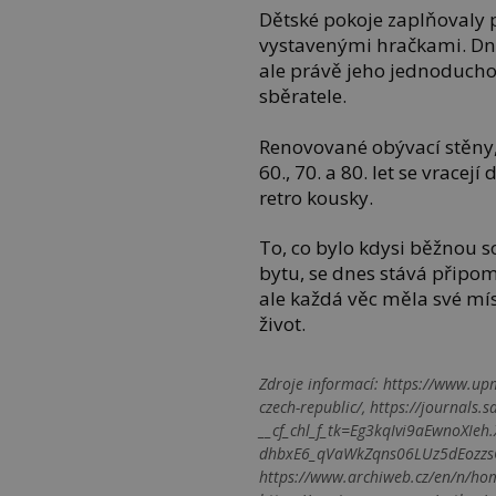
Dětské pokoje zaplňovaly pa
vystavenými hračkami. Dne
ale právě jeho jednoducho
sběratele.
Renovované obývací stěny,
60., 70. a 80. let se vracej
retro kousky.
To, co bylo kdysi běžnou 
bytu, se dnes stává připom
ale každá věc měla své mís
život.
Zdroje informací:
https://www.upm.
czech-republic/, https://journa
__cf_chl_f_tk=Eg3kqIvi9aEwnoXI
dhbxE6_qVaWkZqns06LUz5dEozz
https://www.archiweb.cz/en/n/home