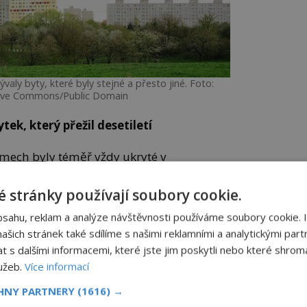
aly byty, které byly stejné a přesto jiné. Foto:
tive Commons/Public Domain
k, který přežil desetiletí
mech byly téměř vždy ukryté v
enké stěny nepatřily k nejlepším
sousedé často věděli víc, než by sami
 stránky používají soubory cookie.
rt patří k symbolům tehdejšího bydlení.
bsahu, reklam a analýze návštěvnosti používáme soubory cookie. 
šich stránek také sdílíme s našimi reklamními a analytickými partn
á lavice s úložným prostorem, kde končilo
klenic po vánoční ozdoby. Linky z
s dalšími informacemi, které jste jim poskytli nebo které shromá
desítky let a mnohé slouží dodnes.
lužeb.
Více informací
CHNY PARTNERY
(1616) →
la remoska, která zvládla upéct maso,