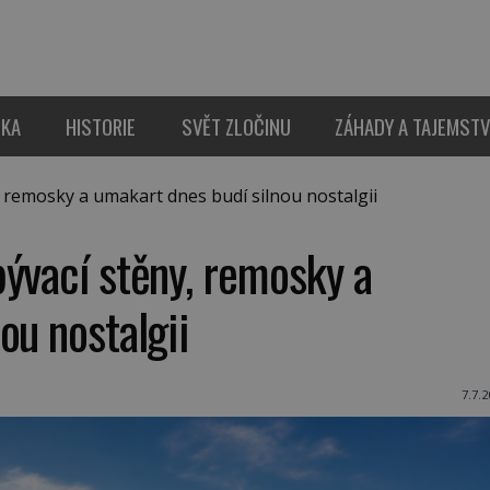
IKA
HISTORIE
SVĚT ZLOČINU
ZÁHADY A TAJEMSTV
remosky a umakart dnes budí silnou nostalgii
ývací stěny, remosky a
ou nostalgii
7.7.