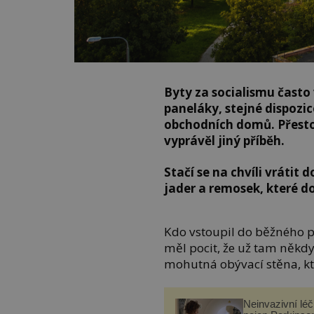
Byty za socialismu často
paneláky, stejné dispozi
obchodních domů. Přesto
vyprávěl jiný příběh.
Stačí se na chvíli vráti
jader a remosek, které do
Kdo vstoupil do běžného p
měl pocit, že už tam někd
mohutná obývací stěna, kt
Neinvazivní lé