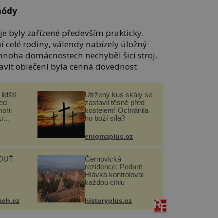
 módy
je byly zařízené především prakticky.
ní celé rodiny, válendy nabízely úložný
 mnoha domácnostech nechyběl šicí stroj.
avit oblečení byla cenná dovednost.
lidští
Utržený kus skály se
řed
zastavil těsně před
mohl
kostelem! Ochránila
u
ho boží síla?
enigmaplus.cz
OUŤ
Černovická
rezidence: Pedant
Hlávka kontroloval
každou cihlu
ach.cz
historyplus.cz