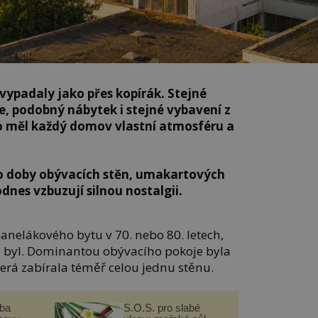
 vypadaly jako přes kopírák. Stejné
ce, podobný nábytek i stejné vybavení z
 měl každý domov vlastní atmosféru a
t do doby obývacích stěn, umakartových
dnes vzbuzují silnou nostalgii.
anelákového bytu v 70. nebo 80. letech,
y byl. Dominantou obývacího pokoje byla
erá zabírala téměř celou jednu stěnu.
čba
S.O.S. pro slabé