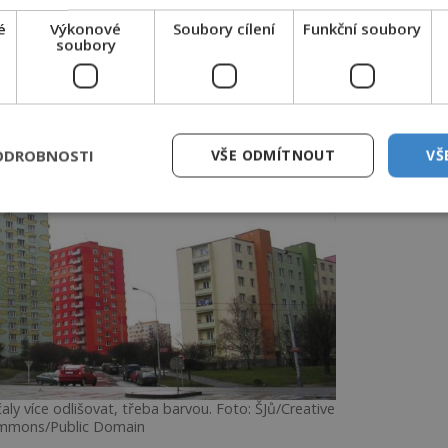
ová láhev na domácí sodovku nebo
é
Výkonové
Soubory cílení
Funkční soubory
olika nástavci.
soubory
dnes zažívají překvapivý návrat, protože
 jednoduchost, spolehlivost i dlouhou
ODROBNOSTI
VŠE ODMÍTNOUT
VŠ
y více odlišovat, třeba barvou. Foto: ŠJů/Creative
mmons/Public Domain