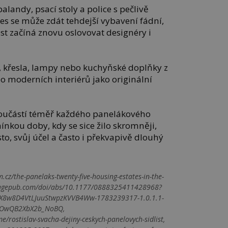
landy, psací stoly a police s pečlivě
s se může zdát tehdejší vybavení fádní,
st začíná znovu oslovovat designéry i
 křesla, lampy nebo kuchyňské doplňky z
í do moderních interiérů jako originální
součástí téměř každého panelákového
ínkou doby, kdy se sice žilo skromněji,
to, svůj účel a často i překvapivě dlouhý
cz/the-panelaks-twenty-five-housing-estates-in-the-
ls.sagepub.com/doi/abs/10.1177/0888325411428968?
eh.X8w8D4VtLJuuStwpzKVVB4Ww-1783239317-1.0.1.1-
sOwQB2XbX2b_NoBQ,
/rostislav-svacha-dejiny-ceskych-panelovych-sidlist,