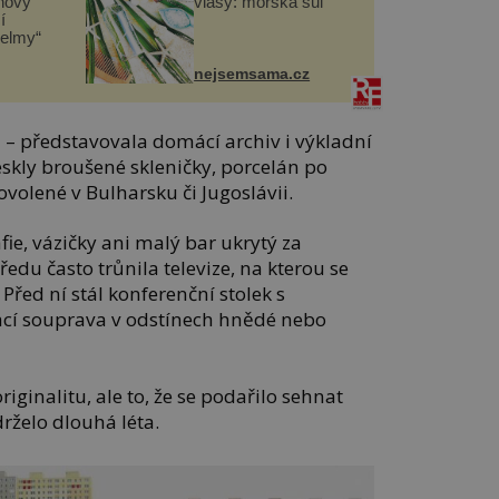
novy
vlasy: mořská sůl
í
helmy“
nejsemsama.cz
– představovala domácí archiv i výkladní
leskly broušené skleničky, porcelán po
volené v Bulharsku či Jugoslávii.
ie, vázičky ani malý bar ukrytý za
edu často trůnila televize, na kterou se
 Před ní stál konferenční stolek s
cí souprava v odstínech hnědé nebo
ginalitu, ale to, že se podařilo sehnat
drželo dlouhá léta.