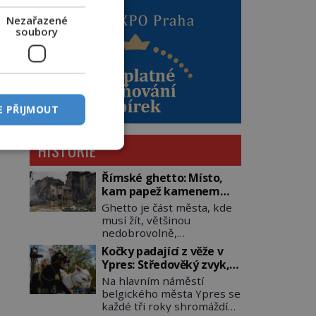
Nezařazené
soubory
E PŘIJMOUT
HISTORIE
Římské ghetto: Místo,
kam papež kamenem
dohodil
Ghetto je část města, kde
musí žít, většinou
nedobrovolně,
náboženská, rasová nebo
Kočky padající z věže v
národnostní menšina
Ypres: Středověký zvyk,
obyvatel. Bohaté
který dodnes budí
Na hlavním náměstí
historické zkušenosti mají
rozpaky
belgického města Ypres se
s takovým životem Židé. Už
každé tři roky shromáždí
od středověku jsou totiž v