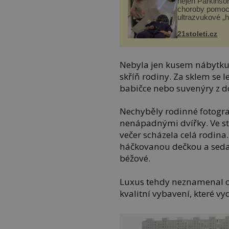
nejen Parkinso
choroby pomoc
ultrazvukové „
21stoleti.cz
Nebyla jen kusem nábytku 
skříň rodiny. Za sklem se 
babičce nebo suvenýry z do
Nechyběly rodinné fotograf
nenápadnými dvířky. Ve stř
večer scházela celá rodina.
háčkovanou dečkou a seda
béžové.
Luxus tehdy neznamenal ori
kvalitní vybavení, které vy