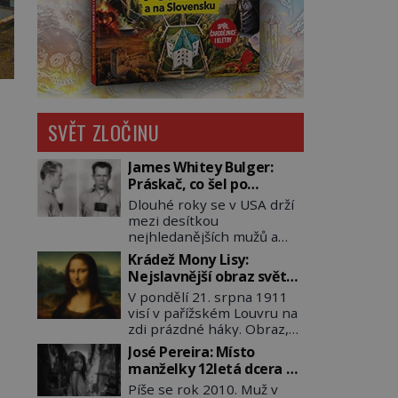
SVĚT ZLOČINU
James Whitey Bulger:
Práskač, co šel po
práskačích
Dlouhé roky se v USA drží
mezi desítkou
nejhledanějších mužů a
dopracuje to až na číslo
Krádež Mony Lisy:
dvě – hned po Usámovi bin
Nejslavnější obraz světa
Ládinovi (1957–2011). To je
zůstane dva roky
V pondělí 21. srpna 1911
James „Whitey“ Bulger
nezvěstný
visí v pařížském Louvru na
(1929–2018) viněný ze
zdi prázdné háky. Obraz,
spoluúčasti na 19
který dnes zná celý svět, je
vraždách, vydírání a lichvy.
José Pereira: Místo
pryč. Zpočátku si nikdo
A samozřejmě, krom toho
manželky 12letá dcera –
nemyslí, že jde o krádež.
je ještě drogový dealer,
a sousedi o všem vědí!
Píše se rok 2010. Muž v
Zaměstnanci jsou
který neváhá odstranit z