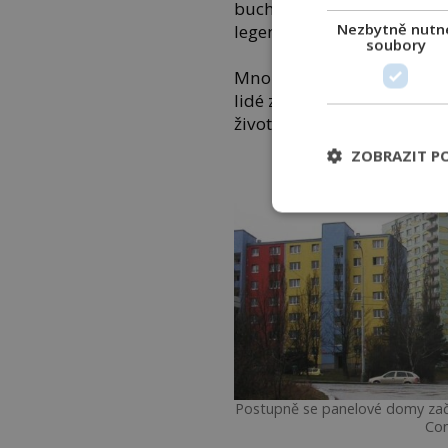
buchty i brambory, sifon
Nezbytně nutn
legendární mixér ETA s něk
soubory
Mnohé z těchto spotřebičů 
lidé znovu objevují jejich
životnost.
ZOBRAZIT P
Postupně se panelové domy začal
Co