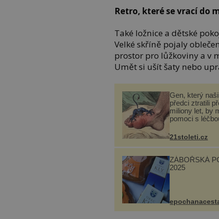
Retro, které se vrací do
Také ložnice a dětské poko
Velké skříně pojaly obleče
prostor pro lůžkoviny a v
Umět si ušít šaty nebo upr
Gen, který naši 
předci ztratili p
miliony let, by 
pomoci s léčbo
„nemoci králů“
21stoleti.cz
ZÁBOŘSKÁ P
2025
epochanacest