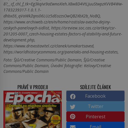
8?__cf_chl_f_tk=Eg3kqIvi9aEwnoXIeh.X8w8D4VtLJuuStwpzKVVB4Ww-
1783239317-1.0.1.1-
dhbxE6_qVaWkZqns06LUz5dEozzsOwQB2XbX2b_NoBQ,
https://www.archiweb.cz/en/n/home/rostislav-svacha-dejiny-
ceskych-panelovych-sidlist, https://sreview.soc.cas.cz/artkey/csr-
201205-0007_czech-housing-estates-factors-of-stability-and-future-
development.php,
https://www.drevostavitel.cz/clanek/umakartsaved,
https://worldhistorycommons.org/panelaks-and-housing-estates,
Foto: ŠJů/Creative Commons/Public Domain, ŠJů/Creative
Commons/Public Domain, Úvodní fotografie: Kelovy/Creative
Commons/Public Domain
PRÁVĚ V PRODEJI
SDÍLEJTE ČLÁNEK
Facebook
Twitter
Pinterest
Email