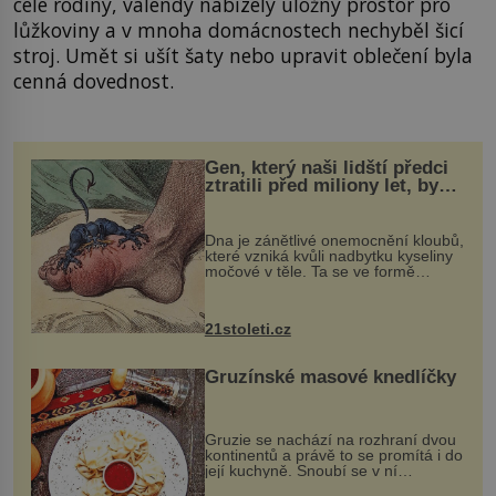
celé rodiny, válendy nabízely úložný prostor pro
lůžkoviny a v mnoha domácnostech nechyběl šicí
stroj. Umět si ušít šaty nebo upravit oblečení byla
cenná dovednost.
Gen, který naši lidští předci
ztratili před miliony let, by
mohl pomoci s léčbou
„nemoci králů“
Dna je zánětlivé onemocnění kloubů,
které vzniká kvůli nadbytku kyseliny
močové v těle. Ta se ve formě
krystalků ukládá v blízkosti kloubů,
nejčastěji přitom postihuje palce na
nohou, a způsobuje bole...
21stoleti.cz
Gruzínské masové knedlíčky
Gruzie se nachází na rozhraní dvou
kontinentů a právě to se promítá i do
její kuchyně. Snoubí se v ní
evropské a asijské chutě a díky tomu