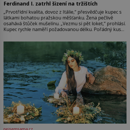
Ferdinand I. zatrhl šizení na tržištích
„Prvotřídní kvalita, dovoz z Itálie,“ přesvědčuje kupec s
látkami bohatou pražskou měšťanku. Žena pečlivě
osahává štůček mušelínu. „Vezmu si pět loket,“ prohlásí.
Kupec rychle naměří požadovanou délku. Pořádný kus
mu přitom zůstane za prsty… „Na šaty ho bude málo,
milostpaní. Stačí jenom na sukni,“ zhodnotí švadlena
množství růžového mušelínu. „Ošidili vás, podívejte.“
Vezme do ruky dřevěnou
nejsemsama.cz