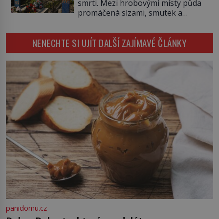
smrti. Mezi hrobovými místy půda
kilometrů, výška vlny na volném
promáčená slzami, smutek a
moři je maximálně 1,5 metru.
vědomí konečnosti lidské existence.
Máme se podobné obří vlny obávat
Jsou ale výjimky, kde pohřební
i v Evropě? Vznik tsunami si […]
NENECHTE SI UJÍT DALŠÍ ZAJÍMAVÉ ČLÁNKY
plačky smutně žmoulají kapesníky
nikoli při smutečním obřadu, ale
při pohledu na výši vyměřené
podpory v nezaměstnanosti. Kam
vás pozveme? Unikátní hřbitov,
který si vysloužil název „Veselý“,
najdeme v rumunské vesnici
Sapanta, nedaleko hranic […]
panidomu.cz