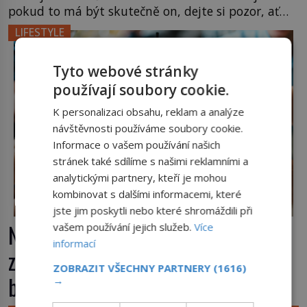
pokud to má být skutečně on, dejte si pozor, ať
místo klasické americké rye whiskey či klidně
LIFESTYLE
bourbonu nepoužijete skotskou whisku. Co se
stane? Inu, koktejl bude stále skvělý, ale už to
Tyto webové stránky
nebude Manhattan ale […]
používají soubory cookie.
K personalizaci obsahu, reklam a analýze
návštěvnosti používáme soubory cookie.
Informace o vašem používání našich
stránek také sdílíme s našimi reklamními a
analytickými partnery, kteří je mohou
kombinovat s dalšími informacemi, které
jste jim poskytli nebo které shromáždili při
Nápoj, která chutná po seně. Jak
vašem používání jejich služeb.
Více
informací
znechucený Američan vymyslel
ZOBRAZIT VŠECHNY PARTNERY
(1616)
brčko
→