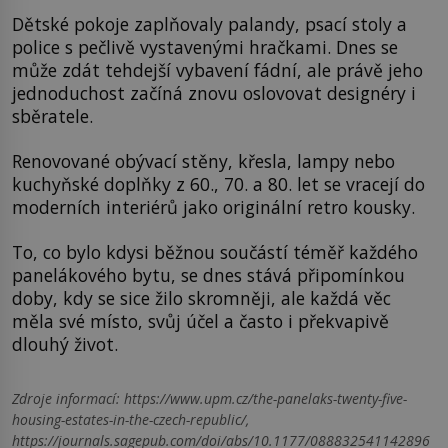
Dětské pokoje zaplňovaly palandy, psací stoly a
police s pečlivě vystavenými hračkami. Dnes se
může zdát tehdejší vybavení fádní, ale právě jeho
jednoduchost začíná znovu oslovovat designéry i
sběratele.
Renovované obývací stěny, křesla, lampy nebo
kuchyňské doplňky z 60., 70. a 80. let se vracejí do
moderních interiérů jako originální retro kousky.
To, co bylo kdysi běžnou součástí téměř každého
panelákového bytu, se dnes stává připomínkou
doby, kdy se sice žilo skromněji, ale každá věc
měla své místo, svůj účel a často i překvapivě
dlouhý život.
Zdroje informací:
https://www.upm.cz/the-panelaks-twenty-five-
housing-estates-in-the-czech-republic/,
https://journals.sagepub.com/doi/abs/10.1177/088832541142896