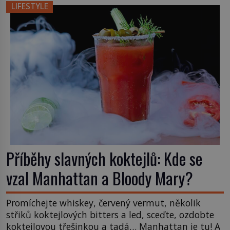
čchi a jeho uspořádání může ovlivňovat, jak se v
LIFESTYLE
něm člověk cítí. Feng šuej má kořeny ve staré Číně
a jeho historie […]
Příběhy slavných koktejlů: Kde se
vzal Manhattan a Bloody Mary?
Promíchejte whiskey, červený vermut, několik
střiků koktejlových bitters a led, sceďte, ozdobte
koktejlovou třešinkou a tadá… Manhattan je tu! A