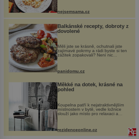
vznikají rozmanité a chuťově bohaté
pokrmy, které rozhodně st...
nejsemsama.cz
Balkánské recepty, dobroty z
dovolené
Měli jste se krásně, ochutnali jste
zajímavé pokrmy a rádi byste si ten
zážitek zopakovali? Není nic
snazšího. Pljeskavica (10 porcí)
Možná jste ji ochutnali na dovolené v
bývalé Jugoslávii, lze ji vi...
panidomu.cz
Měkké na dotek, krásné na
pohled
Koupelna patří k nejatraktivnějším
místnostem v bytě, vedle ložnice
slouží jako místo pro relaxaci a
odpočinek. Koupelnový textil –
ručníky, osušky a koberečky –
mohou jako mávnutím kouzelného
rezidenceonline.cz
proutku...