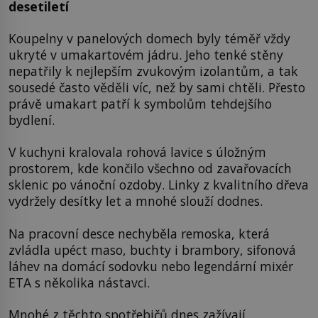
desetiletí
Koupelny v panelových domech byly téměř vždy
ukryté v umakartovém jádru. Jeho tenké stěny
nepatřily k nejlepším zvukovým izolantům, a tak
sousedé často věděli víc, než by sami chtěli. Přesto
právě umakart patří k symbolům tehdejšího
bydlení.
V kuchyni kralovala rohová lavice s úložným
prostorem, kde končilo všechno od zavařovacích
sklenic po vánoční ozdoby. Linky z kvalitního dřeva
vydržely desítky let a mnohé slouží dodnes.
Na pracovní desce nechyběla remoska, která
zvládla upéct maso, buchty i brambory, sifonová
láhev na domácí sodovku nebo legendární mixér
ETA s několika nástavci.
Mnohé z těchto spotřebičů dnes zažívají