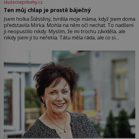
skutecnepribehy.cz
Ten můj chlap je prostě báječný
Jsem holka Štěstěny, tvrdila moje máma, když jsem doma
představila Mirka. Mohla na něm oči nechat. To nadšení
ji neopustilo nikdy. Myslím, že mi trochu záviděla, ale
nikdy jsem jí to neřekla. Tátu měla ráda, ale co si
pamatuji, tak jsme s Mirkem byli zamilovaní mnohem víc.
Jsme spolu moc rádi Tehdy byla jiná doba, když