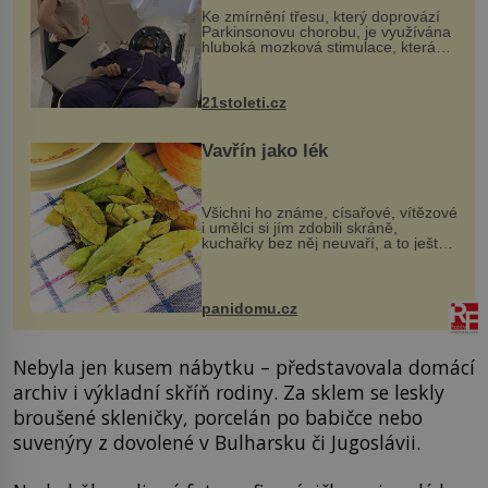
Ke zmírnění třesu, který doprovází
Parkinsonovu chorobu, je využívána
hluboká mozková stimulace, která
však vyžaduje vysoce invazivní
zákrok. Ultrazvuk zase není vhodný
k dostatečně přesnému zacílení ...
21stoleti.cz
Vavřín jako lék
Všichni ho známe, císařové, vítězové
i umělci si jím zdobili skráně,
kuchařky bez něj neuvaří, a to ještě
nevíte, že bobkový list může výrazně
zmírnit některé naše neduhy.
Obsahuje v malém množství ně...
panidomu.cz
Nebyla jen kusem nábytku – představovala domácí
archiv i výkladní skříň rodiny. Za sklem se leskly
broušené skleničky, porcelán po babičce nebo
suvenýry z dovolené v Bulharsku či Jugoslávii.