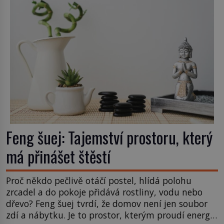
Feng šuej: Tajemství prostoru, který
má přinášet štěstí
Proč někdo pečlivě otáčí postel, hlídá polohu
zrcadel a do pokoje přidává rostliny, vodu nebo
dřevo? Feng šuej tvrdí, že domov není jen soubor
zdí a nábytku. Je to prostor, kterým proudí energie