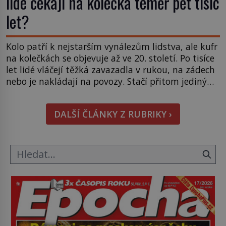
lidé čekají na kolečka téměř pět tisíc
let?
Kolo patří k nejstarším vynálezům lidstva, ale kufr
na kolečkách se objevuje až ve 20. století. Po tisíce
let lidé vláčejí těžká zavazadla v rukou, na zádech
nebo je nakládají na povozy. Stačí přitom jediný
nápad, připevnit ke kufru kolečka. Jenže právě ten
nikdo dlouho nedostane. Až jednou se na letišti
DALŠÍ ČLÁNKY Z RUBRIKY ›
ozve věta, která změní […]