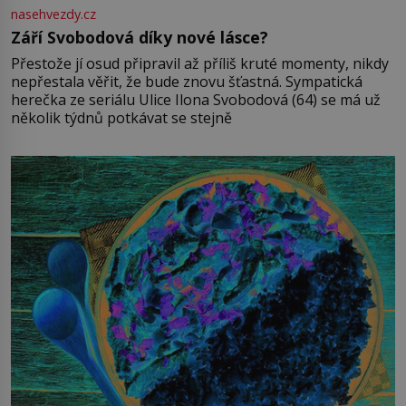
nasehvezdy.cz
Září Svobodová díky nové lásce?
Přestože jí osud připravil až příliš kruté momenty, nikdy
nepřestala věřit, že bude znovu šťastná. Sympatická
herečka ze seriálu Ulice Ilona Svobodová (64) se má už
několik týdnů potkávat se stejně