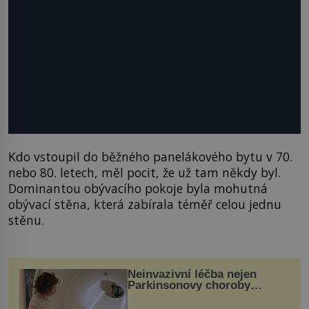
Kdo vstoupil do běžného panelákového bytu v 70.
nebo 80. letech, měl pocit, že už tam někdy byl.
Dominantou obývacího pokoje byla mohutná
obývací stěna, která zabírala téměř celou jednu
stěnu.
Neinvazivní léčba nejen
Parkinsonovy choroby
pomocí ultrazvukové
„helmy“