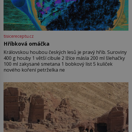
tisicereceptu.cz
Hříbková omáčka
Královskou houbou českých lesů je pravý hřib. Suroviny
400 g houby 1 větší cibule 2 lžíce másla 200 ml šlehačky
100 ml zakysané smetana 1 bobkový list 5 kuliček
nového koření petrželka ne