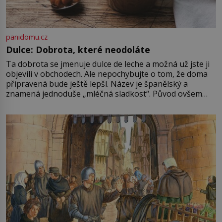
panidomu.cz
Dulce: Dobrota, které neodoláte
Ta dobrota se jmenuje dulce de leche a možná už jste ji
objevili v obchodech. Ale nepochybujte o tom, že doma
připravená bude ještě lepší. Název je španělský a
znamená jednoduše „mléčná sladkost“. Původ ovšem
není úplně jednoznačný, o autorství této receptury se
pře hned několik latinskoamerických zemí a k tomu
Francie, kde se traduje,