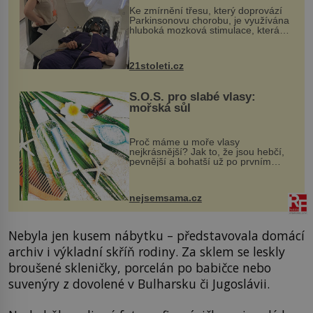
Ke zmírnění třesu, který doprovází
Parkinsonovu chorobu, je využívána
hluboká mozková stimulace, která
však vyžaduje vysoce invazivní
zákrok. Ultrazvuk zase není vhodný
k dostatečně přesnému zacílení ...
21stoleti.cz
S.O.S. pro slabé vlasy:
mořská sůl
Proč máme u moře vlasy
nejkrásnější? Jak to, že jsou hebčí,
pevnější a bohatší už po prvním
vykoupání? Protože sůl obsažená v
mořské vodě má blahodárný vliv.
Nejen na tělo a pokožku, ale i na
nejsemsama.cz
vlasy. ...
Nebyla jen kusem nábytku – představovala domácí
archiv i výkladní skříň rodiny. Za sklem se leskly
broušené skleničky, porcelán po babičce nebo
suvenýry z dovolené v Bulharsku či Jugoslávii.