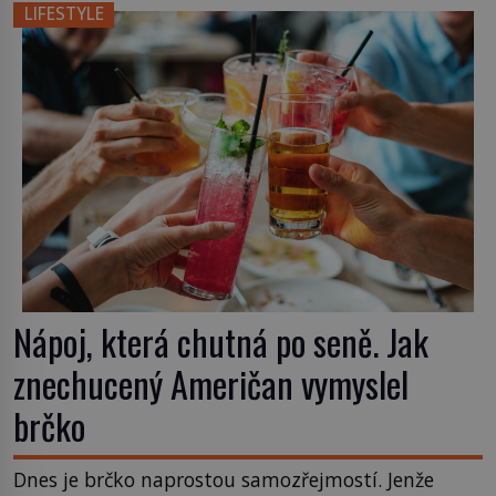
místo klasické americké rye whiskey či klidně
LIFESTYLE
bourbonu nepoužijete skotskou whisku. Co se
stane? Inu, koktejl bude stále skvělý, ale už to
nebude Manhattan ale […]
Nápoj, která chutná po seně. Jak
znechucený Američan vymyslel
brčko
Dnes je brčko naprostou samozřejmostí. Jenže