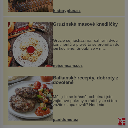
na něm dal mimořádně záležet. Jeho
stavební plány by při ...
historyplus.cz
Gruzínské masové knedlíčky
Gruzie se nachází na rozhraní dvou
kontinentů a právě to se promítá i do
její kuchyně. Snoubí se v ní
evropské a asijské chutě a díky tomu
vznikají rozmanité a chuťově bohaté
pokrmy, které rozhodně st...
nejsemsama.cz
Balkánské recepty, dobroty z
dovolené
Měli jste se krásně, ochutnali jste
zajímavé pokrmy a rádi byste si ten
zážitek zopakovali? Není nic
snazšího. Pljeskavica (10 porcí)
Možná jste ji ochutnali na dovolené v
bývalé Jugoslávii, lze ji vi...
panidomu.cz