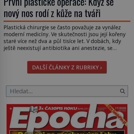
První plastické operace: Když se
nový nos rodí z kůže na tváři
Plastická chirurgie se často považuje za vynález
moderní medicíny. Ve skutečnosti jsou její kořeny
staré více než dva a půl tisíce let. V dobách, kdy
ještě neexistují antibiotika ani anestezie, se
odvážní lékaři pokoušejí vracet lidem tváře
znetvořené válkou, tresty nebo nehodami. Jejich
DALŠÍ ČLÁNKY Z RUBRIKY ›
metody jsou překvapivě promyšlené a některé
principy používají chirurgové dodnes. Úplně první
[…]