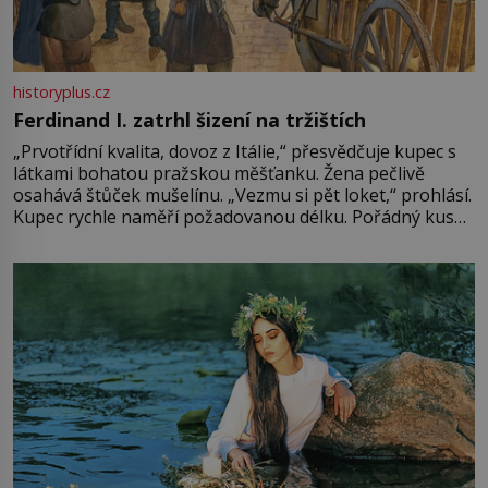
historyplus.cz
Ferdinand I. zatrhl šizení na tržištích
„Prvotřídní kvalita, dovoz z Itálie,“ přesvědčuje kupec s
látkami bohatou pražskou měšťanku. Žena pečlivě
osahává štůček mušelínu. „Vezmu si pět loket,“ prohlásí.
Kupec rychle naměří požadovanou délku. Pořádný kus
mu přitom zůstane za prsty… „Na šaty ho bude málo,
milostpaní. Stačí jenom na sukni,“ zhodnotí švadlena
množství růžového mušelínu. „Ošidili vás, podívejte.“
Vezme do ruky dřevěnou