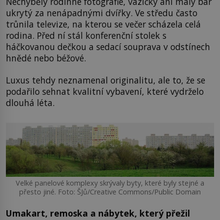
Nechyběly rodinné fotografie, vázičky ani malý bar
ukrytý za nenápadnými dvířky. Ve středu často
trůnila televize, na kterou se večer scházela celá
rodina. Před ní stál konferenční stolek s
háčkovanou dečkou a sedací souprava v odstínech
hnědé nebo béžové.
Luxus tehdy neznamenal originalitu, ale to, že se
podařilo sehnat kvalitní vybavení, které vydrželo
dlouhá léta.
Velké panelové komplexy skrývaly byty, které byly stejné a
přesto jiné. Foto: ŠJů/Creative Commons/Public Domain
Umakart, remoska a nábytek, který přežil