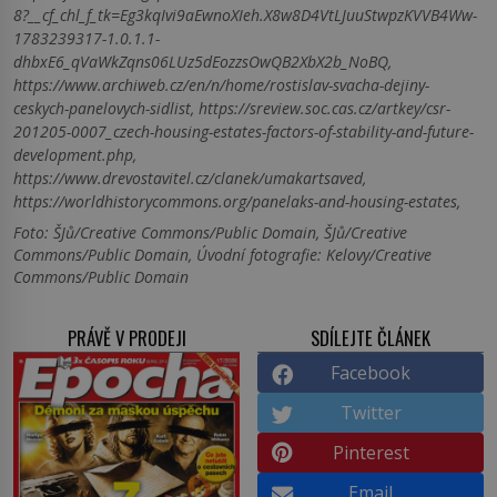
8?__cf_chl_f_tk=Eg3kqIvi9aEwnoXIeh.X8w8D4VtLJuuStwpzKVVB4Ww-
1783239317-1.0.1.1-
dhbxE6_qVaWkZqns06LUz5dEozzsOwQB2XbX2b_NoBQ,
https://www.archiweb.cz/en/n/home/rostislav-svacha-dejiny-
ceskych-panelovych-sidlist, https://sreview.soc.cas.cz/artkey/csr-
201205-0007_czech-housing-estates-factors-of-stability-and-future-
development.php,
https://www.drevostavitel.cz/clanek/umakartsaved,
https://worldhistorycommons.org/panelaks-and-housing-estates,
Foto: ŠJů/Creative Commons/Public Domain, ŠJů/Creative
Commons/Public Domain, Úvodní fotografie: Kelovy/Creative
Commons/Public Domain
PRÁVĚ V PRODEJI
SDÍLEJTE ČLÁNEK
Facebook
Twitter
Pinterest
Email