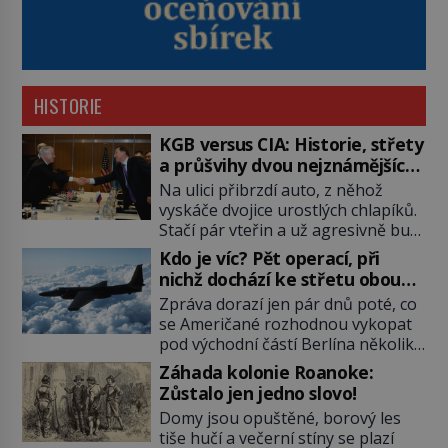
HISTORIE
KGB versus CIA: Historie, střety
a průšvihy dvou nejznámějších
tajných služeb historie
Na ulici přibrzdí auto, z něhož
vyskáče dvojice urostlých chlapíků.
Stačí pár vteřin a už agresivně buší
na dveře. O další okamžik později
Kdo je víc? Pět operací, při
vlečou nebožáka do auta, a pak už
nichž dochází ke střetu obou
ho nikdy nikdo nespatří. Dostal se
tajných služeb
Zpráva dorazí jen pár dnů poté, co
totiž do rukou všemocné KGB. Jako
se Američané rozhodnou vykopat
sourozenci, kteří si nemohou přijít
pod východní částí Berlína několik
na jméno. Neustále se předhání v
stovek metrů dlouhý tunel. Sověti
plánování sabotáží, […]
Záhada kolonie Roanoke:
na sobě nenechají nic znát a
Zůstalo jen jedno slovo!
nechají nepřítele, aby si myslel, že
Domy jsou opuštěné, borový les
je přechytračil. Cennou informaci
tiše hučí a večerní stíny se plazí
jim dodá jeden z agentů. Oba