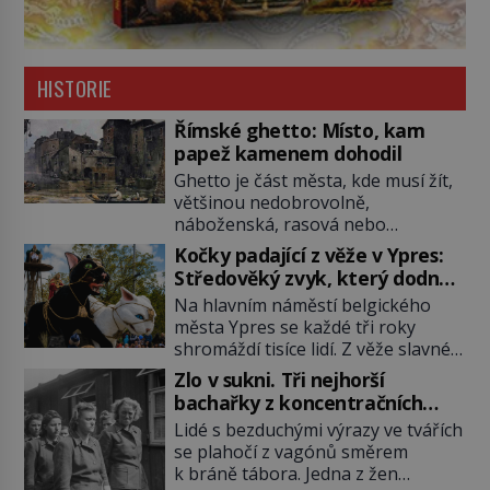
HISTORIE
Římské ghetto: Místo, kam
papež kamenem dohodil
Ghetto je část města, kde musí žít,
většinou nedobrovolně,
náboženská, rasová nebo
národnostní menšina obyvatel.
Kočky padající z věže v Ypres:
Bohaté historické zkušenosti mají s
Středověký zvyk, který dodnes
takovým životem Židé. Už od
budí rozpaky
Na hlavním náměstí belgického
středověku jsou totiž v každou
města Ypres se každé tři roky
chvíli nuceni v nějakém žít. Mezi ty
shromáždí tisíce lidí. Z věže slavné
nejslavnější patří i římské ghetto
tržnice létají do davu kočky, diváci
založené v roce 1555. Pokud jde o
Zlo v sukni. Tři nejhorší
jásají a snaží se je chytit. Naštěstí
vztah k Židům, nemá se Řím čím
bachařky z koncentračních
už nejde o živá zvířata, ale jenom o
chlubit. […]
táborů
Lidé s bezduchými výrazy ve tvářích
plyšové suvenýry. Kdysi to ale bylo
se plahočí z vagónů směrem
jinak. Tato veselá podívaná
k bráně tábora. Jedna z žen
připomíná jeden z nejpodivnějších