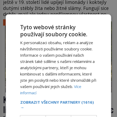
ještě v 19. století lidé upíjejí limonády i koktejly
dutými stébly žita nebo žitné slámy. Fungují sice
dobře, mají ale jednu nepříjemnou vlastnost po
chvíli se rozmáčejí a nápoji dodávají travnatou
LIFESTYLE
příchuť. Právě tahle drobná nepříjemnost přivede
Tyto webové stránky
amerického výrobce cigaretových náustků k
používají soubory cookie.
nápadu, který změní způsob pití po celém […]
K personalizaci obsahu, reklam a analýze
návštěvnosti používáme soubory cookie.
Informace o vašem používání našich
stránek také sdílíme s našimi reklamními a
analytickými partnery, kteří je mohou
kombinovat s dalšími informacemi, které
jste jim poskytli nebo které shromáždili při
vašem používání jejich služeb.
Více
informací
Kufr, který se konečně rozjede. Proč
ZOBRAZIT VŠECHNY PARTNERY
(1616)
lidé čekají na kolečka téměř pět tisíc
→