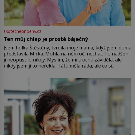
skutecnepribehy.cz
Ten můj chlap je prostě báječný
Jsem holka Štěstěny, tvrdila moje máma, když jsem doma
představila Mirka. Mohla na něm oči nechat. To nadšení
ji neopustilo nikdy. Myslím, že mi trochu záviděla, ale
nikdy jsem jí to neřekla. Tátu měla ráda, ale co si
pamatuji, tak jsme s Mirkem byli zamilovaní mnohem víc.
Jsme spolu moc rádi Tehdy byla jiná doba, když