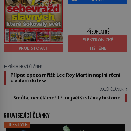
PŘEDPLATNÉ
ELEKTRONICKÉ
PROLISTOVAT
TIŠTĚNÉ
PŘEDCHOZÍ ČLÁNEK
Případ zpoza mříží: Lee Roy Martin naplní rčení
o volání do lesa
DALŠÍ ČLÁNEK
Smůla, neděláme! Tři největší stávky historie
SOUVISEJÍCÍ ČLÁNKY
LIFESTYLE