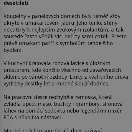
desetiletí
Koupelny v panelových domech byly téměř vždy
ukryté v umakartovém jádru. Jeho tenké stěny
nepatřily k nejlepším zvukovým izolantům, a tak
sousedé často věděli víc, než by sami chtěli. Přesto
právě umakart patří k symbolům tehdejšího
bydlení.
V kuchyni kralovala rohová lavice s úložným
prostorem, kde končilo všechno od zavařovacích
sklenic po vánoční ozdoby. Linky z kvalitního dřeva
vydržely desítky let a mnohé slouží dodnes.
Na pracovní desce nechyběla remoska, která
zvládla upéct maso, buchty i brambory, sifonová
láhev na domácí sodovku nebo legendární mixér
ETA s několika nástavci.
Mnohé z těchto spotřebičů dnes zažívají