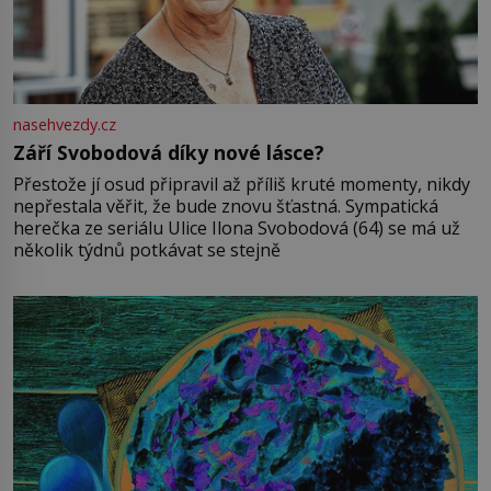
nasehvezdy.cz
Září Svobodová díky nové lásce?
Přestože jí osud připravil až příliš kruté momenty, nikdy
nepřestala věřit, že bude znovu šťastná. Sympatická
herečka ze seriálu Ulice Ilona Svobodová (64) se má už
několik týdnů potkávat se stejně