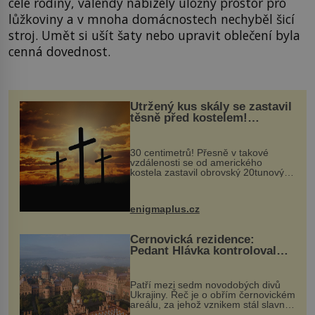
celé rodiny, válendy nabízely úložný prostor pro
lůžkoviny a v mnoha domácnostech nechyběl šicí
stroj. Umět si ušít šaty nebo upravit oblečení byla
cenná dovednost.
Utržený kus skály se zastavil
těsně před kostelem!
Ochránila ho boží síla?
30 centimetrů! Přesně v takové
vzdálenosti se od amerického
kostela zastavil obrovský 20tunový
balvan, který se v květnu 2014
nečekaně odtrhl od nedaleké skály
při její demolici. Podle místních stojí
enigmaplus.cz
...
Černovická rezidence:
Pedant Hlávka kontroloval
každou cihlu
Patří mezi sedm novodobých divů
Ukrajiny. Řeč je o obřím černovickém
areálu, za jehož vznikem stál slavný
český architekt Josef Hlávka. Ten si