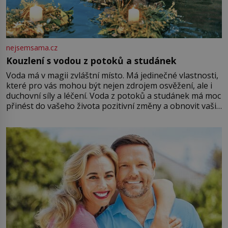
nejsemsama.cz
Kouzlení s vodou z potoků a studánek
Voda má v magii zvláštní místo. Má jedinečné vlastnosti,
které pro vás mohou být nejen zdrojem osvěžení, ale i
duchovní síly a léčení. Voda z potoků a studánek má moc
přinést do vašeho života pozitivní změny a obnovit vaši
energii. Využitím těchto přírodních zdrojů v magii
můžete obohatit své rituály a přinést do svého života
větší harmonii a klid. Je důležité