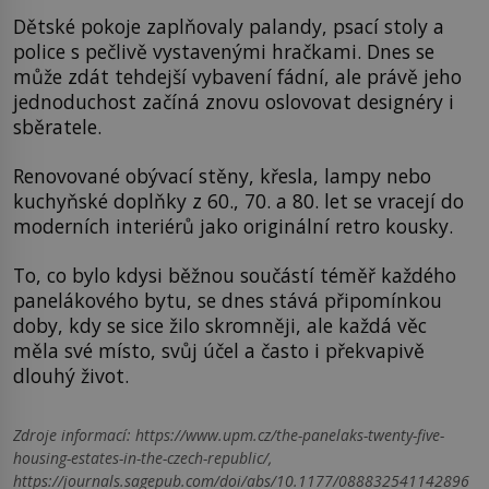
Dětské pokoje zaplňovaly palandy, psací stoly a
police s pečlivě vystavenými hračkami. Dnes se
může zdát tehdejší vybavení fádní, ale právě jeho
jednoduchost začíná znovu oslovovat designéry i
sběratele.
Renovované obývací stěny, křesla, lampy nebo
kuchyňské doplňky z 60., 70. a 80. let se vracejí do
moderních interiérů jako originální retro kousky.
To, co bylo kdysi běžnou součástí téměř každého
panelákového bytu, se dnes stává připomínkou
doby, kdy se sice žilo skromněji, ale každá věc
měla své místo, svůj účel a často i překvapivě
dlouhý život.
Zdroje informací:
https://www.upm.cz/the-panelaks-twenty-five-
housing-estates-in-the-czech-republic/,
https://journals.sagepub.com/doi/abs/10.1177/088832541142896