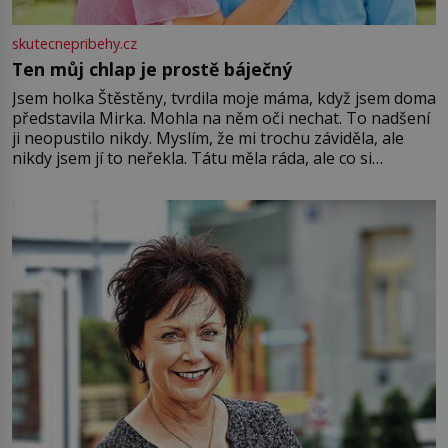
skutecnepribehy.cz
Ten můj chlap je prostě báječný
Jsem holka Štěstěny, tvrdila moje máma, když jsem doma
představila Mirka. Mohla na něm oči nechat. To nadšení
ji neopustilo nikdy. Myslím, že mi trochu záviděla, ale
nikdy jsem jí to neřekla. Tátu měla ráda, ale co si
pamatuji, tak jsme s Mirkem byli zamilovaní mnohem víc.
Jsme spolu moc rádi Tehdy byla jiná doba, když