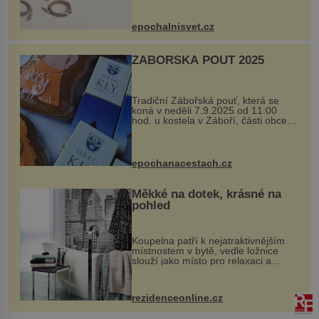
si vyžádal dva roky vývoje a chlubí
se ručně šitou hovězí kůží a
epochalnisvet.cz
kovový...
ZÁBOŘSKÁ POUŤ 2025
Tradiční Zábořská pouť, která se
koná v neděli 7.9.2025 od 11:00
hod. u kostela v Záboří, části obce
Kly u Mělníka. V programu naleznete
komentovanou prohlídku kostela,
dobovou hudbu, řemesla, atrakce...
epochanacestach.cz
Měkké na dotek, krásné na
pohled
Koupelna patří k nejatraktivnějším
místnostem v bytě, vedle ložnice
slouží jako místo pro relaxaci a
odpočinek. Koupelnový textil –
ručníky, osušky a koberečky –
mohou jako mávnutím kouzelného
rezidenceonline.cz
proutku...