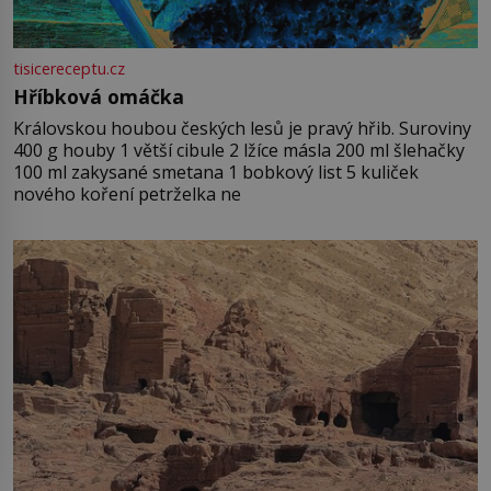
tisicereceptu.cz
Hříbková omáčka
Královskou houbou českých lesů je pravý hřib. Suroviny
400 g houby 1 větší cibule 2 lžíce másla 200 ml šlehačky
100 ml zakysané smetana 1 bobkový list 5 kuliček
nového koření petrželka ne