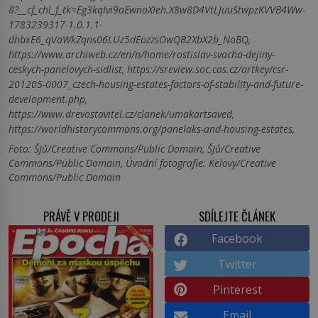
8?__cf_chl_f_tk=Eg3kqIvi9aEwnoXIeh.X8w8D4VtLJuuStwpzKVVB4Ww-
1783239317-1.0.1.1-
dhbxE6_qVaWkZqns06LUz5dEozzsOwQB2XbX2b_NoBQ,
https://www.archiweb.cz/en/n/home/rostislav-svacha-dejiny-
ceskych-panelovych-sidlist, https://sreview.soc.cas.cz/artkey/csr-
201205-0007_czech-housing-estates-factors-of-stability-and-future-
development.php,
https://www.drevostavitel.cz/clanek/umakartsaved,
https://worldhistorycommons.org/panelaks-and-housing-estates,
Foto: ŠJů/Creative Commons/Public Domain, ŠJů/Creative
Commons/Public Domain, Úvodní fotografie: Kelovy/Creative
Commons/Public Domain
PRÁVĚ V PRODEJI
SDÍLEJTE ČLÁNEK
Facebook
Twitter
Pinterest
Email