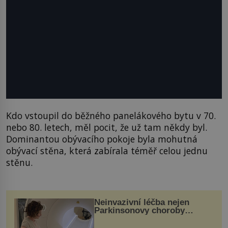
Kdo vstoupil do běžného panelákového bytu v 70.
nebo 80. letech, měl pocit, že už tam někdy byl.
Dominantou obývacího pokoje byla mohutná
obývací stěna, která zabírala téměř celou jednu
stěnu.
Neinvazivní léčba nejen
Parkinsonovy choroby
pomocí ultrazvukové
„helmy“