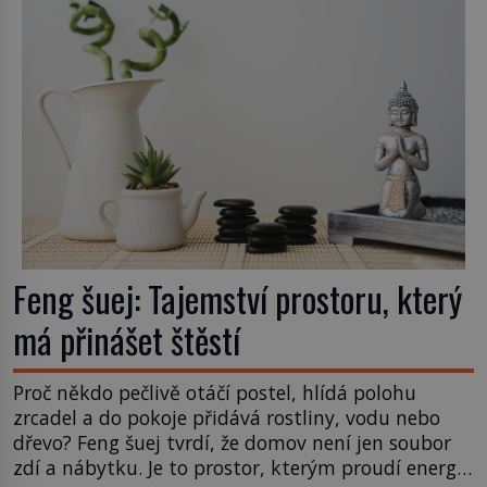
Feng šuej: Tajemství prostoru, který
má přinášet štěstí
Proč někdo pečlivě otáčí postel, hlídá polohu
zrcadel a do pokoje přidává rostliny, vodu nebo
dřevo? Feng šuej tvrdí, že domov není jen soubor
zdí a nábytku. Je to prostor, kterým proudí energie