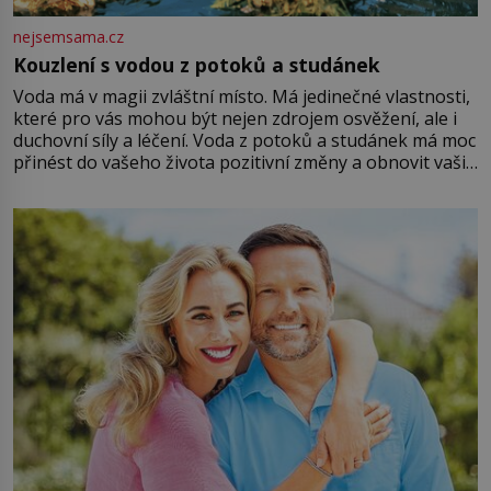
nejsemsama.cz
Kouzlení s vodou z potoků a studánek
Voda má v magii zvláštní místo. Má jedinečné vlastnosti,
které pro vás mohou být nejen zdrojem osvěžení, ale i
duchovní síly a léčení. Voda z potoků a studánek má moc
přinést do vašeho života pozitivní změny a obnovit vaši
energii. Využitím těchto přírodních zdrojů v magii
můžete obohatit své rituály a přinést do svého života
větší harmonii a klid. Je důležité