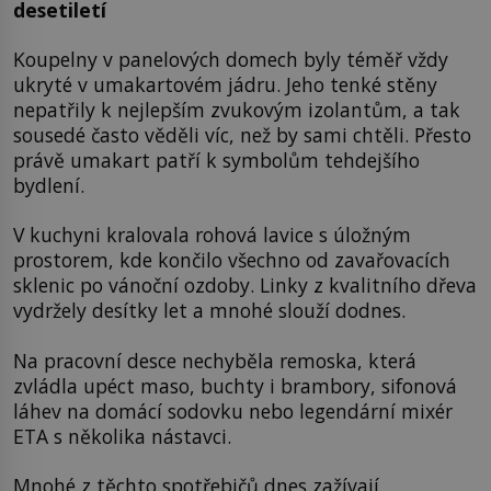
desetiletí
Koupelny v panelových domech byly téměř vždy
ukryté v umakartovém jádru. Jeho tenké stěny
nepatřily k nejlepším zvukovým izolantům, a tak
sousedé často věděli víc, než by sami chtěli. Přesto
právě umakart patří k symbolům tehdejšího
bydlení.
V kuchyni kralovala rohová lavice s úložným
prostorem, kde končilo všechno od zavařovacích
sklenic po vánoční ozdoby. Linky z kvalitního dřeva
vydržely desítky let a mnohé slouží dodnes.
Na pracovní desce nechyběla remoska, která
zvládla upéct maso, buchty i brambory, sifonová
láhev na domácí sodovku nebo legendární mixér
ETA s několika nástavci.
Mnohé z těchto spotřebičů dnes zažívají