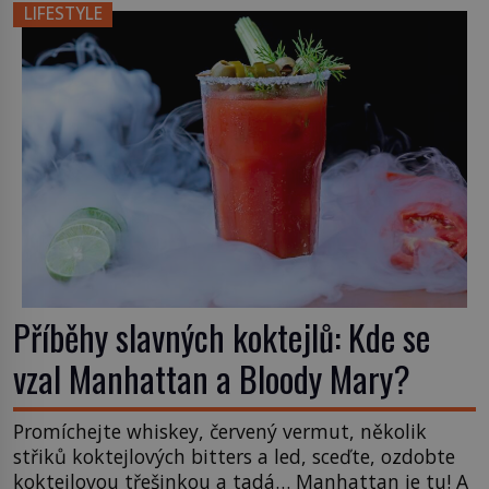
čchi a jeho uspořádání může ovlivňovat, jak se v
LIFESTYLE
něm člověk cítí. Feng šuej má kořeny ve staré Číně
a jeho historie […]
Příběhy slavných koktejlů: Kde se
vzal Manhattan a Bloody Mary?
Promíchejte whiskey, červený vermut, několik
střiků koktejlových bitters a led, sceďte, ozdobte
koktejlovou třešinkou a tadá… Manhattan je tu! A