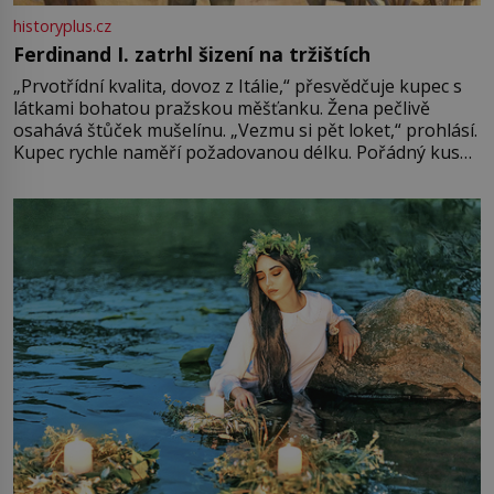
historyplus.cz
Ferdinand I. zatrhl šizení na tržištích
„Prvotřídní kvalita, dovoz z Itálie,“ přesvědčuje kupec s
látkami bohatou pražskou měšťanku. Žena pečlivě
osahává štůček mušelínu. „Vezmu si pět loket,“ prohlásí.
Kupec rychle naměří požadovanou délku. Pořádný kus
mu přitom zůstane za prsty… „Na šaty ho bude málo,
milostpaní. Stačí jenom na sukni,“ zhodnotí švadlena
množství růžového mušelínu. „Ošidili vás, podívejte.“
Vezme do ruky dřevěnou