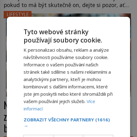
pokud to má být skutečně on, dejte si pozor, ať
místo klasické americké rye whiskey či klidně
LIFESTYLE
bourbonu nepoužijete skotskou whisku. Co se
stane? Inu, koktejl bude stále skvělý, ale už to
Tyto webové stránky
nebude Manhattan ale […]
používají soubory cookie.
K personalizaci obsahu, reklam a analýze
návštěvnosti používáme soubory cookie.
Informace o vašem používání našich
stránek také sdílíme s našimi reklamními a
analytickými partnery, kteří je mohou
kombinovat s dalšími informacemi, které
jste jim poskytli nebo které shromáždili při
Nápoj, která chutná po seně. Jak
vašem používání jejich služeb.
Více
informací
znechucený Američan vymyslel
ZOBRAZIT VŠECHNY PARTNERY
(1616)
brčko
→