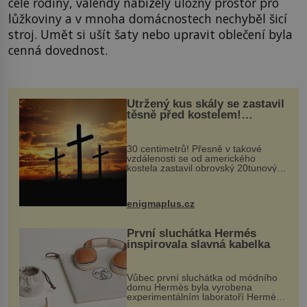
celé rodiny, válendy nabízely úložný prostor pro
lůžkoviny a v mnoha domácnostech nechyběl šicí
stroj. Umět si ušít šaty nebo upravit oblečení byla
cenná dovednost.
Utržený kus skály se zastavil
těsně před kostelem!
Ochránila ho boží síla?
30 centimetrů! Přesně v takové
vzdálenosti se od amerického
kostela zastavil obrovský 20tunový
balvan, který se v květnu 2014
nečekaně odtrhl od nedaleké skály
při její demolici. Podle místních stojí
enigmaplus.cz
...
První sluchátka Hermés
inspirovala slavná kabelka
Vůbec první sluchátka od módního
domu Hermès byla vyrobena
experimentálním laboratoří Hermès
Ateliers Horizons. Elegantní gadget