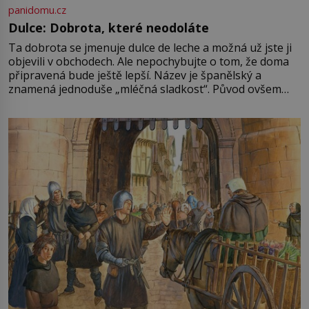
panidomu.cz
Dulce: Dobrota, které neodoláte
Ta dobrota se jmenuje dulce de leche a možná už jste ji
objevili v obchodech. Ale nepochybujte o tom, že doma
připravená bude ještě lepší. Název je španělský a
znamená jednoduše „mléčná sladkost“. Původ ovšem
není úplně jednoznačný, o autorství této receptury se
pře hned několik latinskoamerických zemí a k tomu
Francie, kde se traduje,