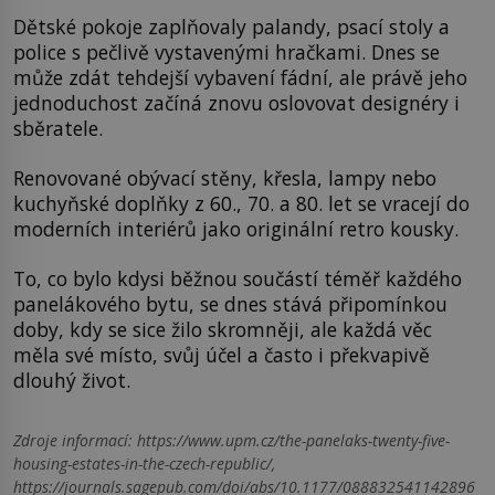
Dětské pokoje zaplňovaly palandy, psací stoly a
police s pečlivě vystavenými hračkami. Dnes se
může zdát tehdejší vybavení fádní, ale právě jeho
jednoduchost začíná znovu oslovovat designéry i
sběratele.
Renovované obývací stěny, křesla, lampy nebo
kuchyňské doplňky z 60., 70. a 80. let se vracejí do
moderních interiérů jako originální retro kousky.
To, co bylo kdysi běžnou součástí téměř každého
panelákového bytu, se dnes stává připomínkou
doby, kdy se sice žilo skromněji, ale každá věc
měla své místo, svůj účel a často i překvapivě
dlouhý život.
Zdroje informací:
https://www.upm.cz/the-panelaks-twenty-five-
housing-estates-in-the-czech-republic/,
https://journals.sagepub.com/doi/abs/10.1177/088832541142896