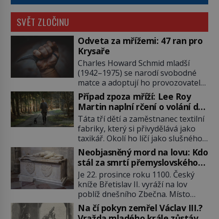
SVĚT ZLOČINU
Odveta za mřížemi: 47 ran pro
Krysaře
Charles Howard Schmid mladší
(1942–1975) se narodí svobodné
matce a adoptují ho provozovatelé
pečovatelského domu Charles a
Případ zpoza mříží: Lee Roy
Katharine Schmidovi. Synek jim
Martin naplní rčení o volání do
mnoho radosti nepřinese. Mezi
lesa
Táta tří dětí a zaměstnanec textilní
přáteli v arizonském Tusconu se
fabriky, který si přivydělává jako
mu přezdívá Krysař. Je to pohledný
taxikář. Okolí ho líčí jako slušného
a charismatický mladík, kterému to
člověka. To je Lee Roy Martin
ve škole dvakrát nejde. Exceluje ale
Neobjasněný mord na lovu: Kdo
(1937–1972), jinak též Škrtič z
v tělocviku. Škola si díky němu
stál za smrtí přemyslovského
Gaffney, městečka v Jižní Karolíně.
může vystavit […]
knížete Břetislava II.?
Je 22. prosince roku 1100. Český
Mezi lety 1967 až 1968 zavraždí dvě
kníže Břetislav II. vyráží na lov
ženy a dvě dívky. Dne 20. května
poblíž dnešního Zbečna. Místo
1967 znásilní a zavraždí 32letou
návratu na Pražský hrad však
Annie Lucille Dedmondovou. […]
Na čí pokyn zemřel Václav III.?
přichází smrt. Muž na něj zaútočí
Vražda mladého krále zůstává