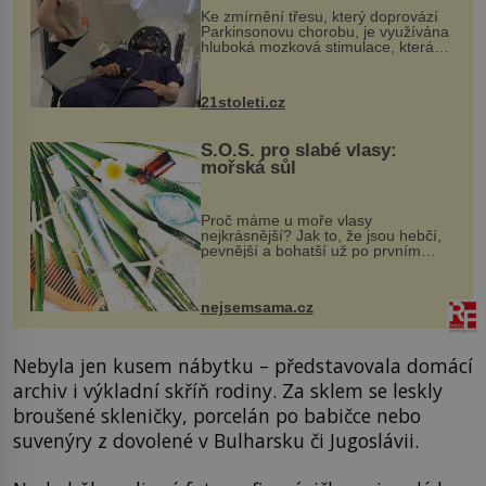
Ke zmírnění třesu, který doprovází
Parkinsonovu chorobu, je využívána
hluboká mozková stimulace, která
však vyžaduje vysoce invazivní
zákrok. Ultrazvuk zase není vhodný
k dostatečně přesnému zacílení ...
21stoleti.cz
S.O.S. pro slabé vlasy:
mořská sůl
Proč máme u moře vlasy
nejkrásnější? Jak to, že jsou hebčí,
pevnější a bohatší už po prvním
vykoupání? Protože sůl obsažená v
mořské vodě má blahodárný vliv.
Nejen na tělo a pokožku, ale i na
nejsemsama.cz
vlasy. ...
Nebyla jen kusem nábytku – představovala domácí
archiv i výkladní skříň rodiny. Za sklem se leskly
broušené skleničky, porcelán po babičce nebo
suvenýry z dovolené v Bulharsku či Jugoslávii.