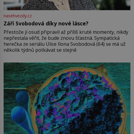
nasehvezdy.cz
Září Svobodová díky nové lásce?
Přestože jí osud připravil až příliš kruté momenty, nikdy
nepřestala věřit, že bude znovu šťastná. Sympatická
herečka ze seriálu Ulice Ilona Svobodová (64) se má už
několik týdnů potkávat se stejně