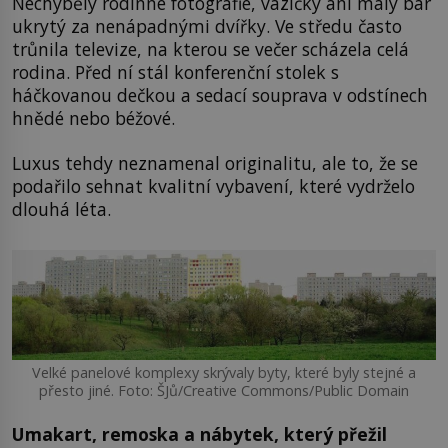
Nechyběly rodinné fotografie, vázičky ani malý bar
ukrytý za nenápadnými dvířky. Ve středu často
trůnila televize, na kterou se večer scházela celá
rodina. Před ní stál konferenční stolek s
háčkovanou dečkou a sedací souprava v odstínech
hnědé nebo béžové.
Luxus tehdy neznamenal originalitu, ale to, že se
podařilo sehnat kvalitní vybavení, které vydrželo
dlouhá léta.
Velké panelové komplexy skrývaly byty, které byly stejné a
přesto jiné. Foto: ŠJů/Creative Commons/Public Domain
Umakart, remoska a nábytek, který přežil