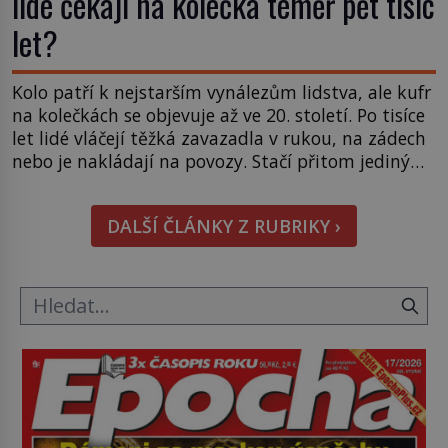
lidé čekají na kolečka téměř pět tisíc
let?
Kolo patří k nejstarším vynálezům lidstva, ale kufr
na kolečkách se objevuje až ve 20. století. Po tisíce
let lidé vláčejí těžká zavazadla v rukou, na zádech
nebo je nakládají na povozy. Stačí přitom jediný
nápad, připevnit ke kufru kolečka. Jenže právě ten
nikdo dlouho nedostane. Až jednou se na letišti
DALŠÍ ČLÁNKY Z RUBRIKY ›
ozve věta, která změní […]