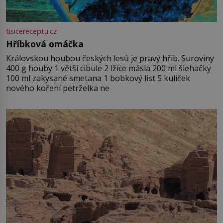
tisicereceptu.cz
Hříbková omáčka
Královskou houbou českých lesů je pravý hřib. Suroviny
400 g houby 1 větší cibule 2 lžíce másla 200 ml šlehačky
100 ml zakysané smetana 1 bobkový list 5 kuliček
nového koření petrželka ne