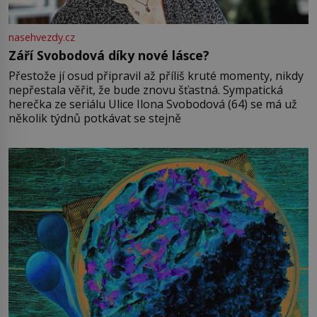
nasehvezdy.cz
Září Svobodová díky nové lásce?
Přestože jí osud připravil až příliš kruté momenty, nikdy
nepřestala věřit, že bude znovu šťastná. Sympatická
herečka ze seriálu Ulice Ilona Svobodová (64) se má už
několik týdnů potkávat se stejně