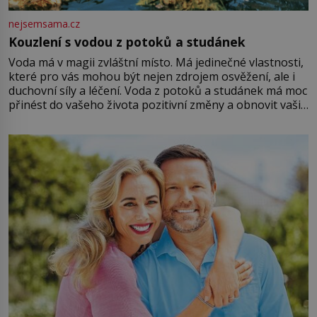
nejsemsama.cz
Kouzlení s vodou z potoků a studánek
Voda má v magii zvláštní místo. Má jedinečné vlastnosti,
které pro vás mohou být nejen zdrojem osvěžení, ale i
duchovní síly a léčení. Voda z potoků a studánek má moc
přinést do vašeho života pozitivní změny a obnovit vaši
energii. Využitím těchto přírodních zdrojů v magii
můžete obohatit své rituály a přinést do svého života
větší harmonii a klid. Je důležité