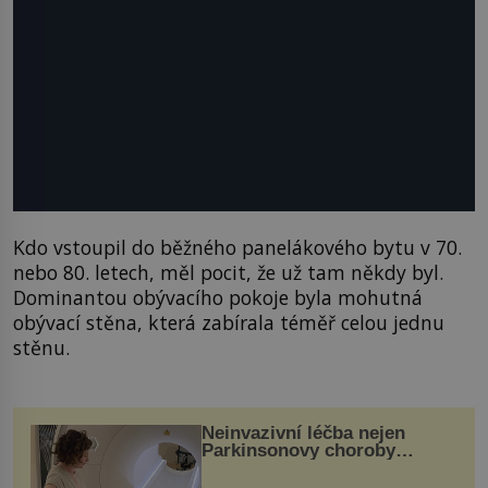
Kdo vstoupil do běžného panelákového bytu v 70.
nebo 80. letech, měl pocit, že už tam někdy byl.
Dominantou obývacího pokoje byla mohutná
obývací stěna, která zabírala téměř celou jednu
stěnu.
Neinvazivní léčba nejen
Parkinsonovy choroby
pomocí ultrazvukové
„helmy“