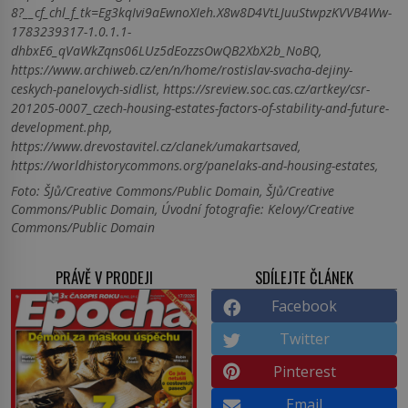
8?__cf_chl_f_tk=Eg3kqIvi9aEwnoXIeh.X8w8D4VtLJuuStwpzKVVB4Ww-
1783239317-1.0.1.1-
dhbxE6_qVaWkZqns06LUz5dEozzsOwQB2XbX2b_NoBQ,
https://www.archiweb.cz/en/n/home/rostislav-svacha-dejiny-
ceskych-panelovych-sidlist, https://sreview.soc.cas.cz/artkey/csr-
201205-0007_czech-housing-estates-factors-of-stability-and-future-
development.php,
https://www.drevostavitel.cz/clanek/umakartsaved,
https://worldhistorycommons.org/panelaks-and-housing-estates,
Foto: ŠJů/Creative Commons/Public Domain, ŠJů/Creative
Commons/Public Domain, Úvodní fotografie: Kelovy/Creative
Commons/Public Domain
PRÁVĚ V PRODEJI
SDÍLEJTE ČLÁNEK
Facebook
Twitter
Pinterest
Email