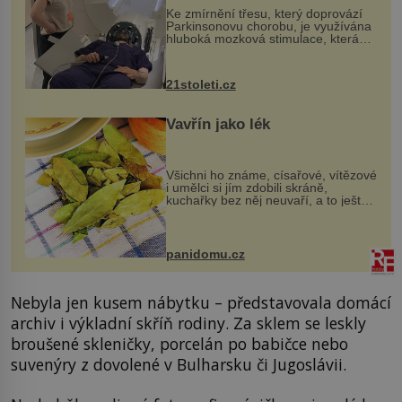
Ke zmírnění třesu, který doprovází
Parkinsonovu chorobu, je využívána
hluboká mozková stimulace, která
však vyžaduje vysoce invazivní
zákrok. Ultrazvuk zase není vhodný
k dostatečně přesnému zacílení ...
21stoleti.cz
Vavřín jako lék
Všichni ho známe, císařové, vítězové
i umělci si jím zdobili skráně,
kuchařky bez něj neuvaří, a to ještě
nevíte, že bobkový list může výrazně
zmírnit některé naše neduhy.
Obsahuje v malém množství ně...
panidomu.cz
Nebyla jen kusem nábytku – představovala domácí
archiv i výkladní skříň rodiny. Za sklem se leskly
broušené skleničky, porcelán po babičce nebo
suvenýry z dovolené v Bulharsku či Jugoslávii.