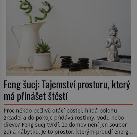
Feng šuej: Tajemství prostoru, který
má přinášet štěstí
Proč někdo pečlivě otáčí postel, hlídá polohu
zrcadel a do pokoje přidává rostliny, vodu nebo
dřevo? Feng šuej tvrdí, že domov není jen soubor
zdí a nábytku. Je to prostor, kterým proudí energie