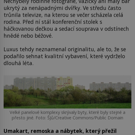
Nechyběly rodinné fotografie, vázičky ani malý bar
ukrytý za nenápadnými dvířky. Ve středu často
trůnila televize, na kterou se večer scházela celá
rodina. Před ní stál konferenční stolek s
háčkovanou dečkou a sedací souprava v odstínech
hnědé nebo béžové.
Luxus tehdy neznamenal originalitu, ale to, že se
podařilo sehnat kvalitní vybavení, které vydrželo
dlouhá léta.
Velké panelové komplexy skrývaly byty, které byly stejné a
přesto jiné. Foto: ŠJů/Creative Commons/Public Domain
Umakart, remoska a nábytek, který přežil