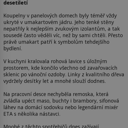
desetiletí
Koupelny v panelových domech byly téměř vždy
ukryté v umakartovém jádru. Jeho tenké stěny
nepatřily k nejlepším zvukovým izolantům, a tak
sousedé často věděli víc, než by sami chtěli. Přesto
právě umakart patří k symbolům tehdejšího
bydlení.
V kuchyni kralovala rohová lavice s úložným
prostorem, kde končilo všechno od zavařovacích
sklenic po vánoční ozdoby. Linky z kvalitního dřeva
vydržely desítky let a mnohé slouží dodnes.
Na pracovní desce nechyběla remoska, která
zvládla upéct maso, buchty i brambory, sifonová
láhev na domácí sodovku nebo legendární mixér
ETA s několika nástavci.
Mnohé z těchto spotřebičů dnes zažívají