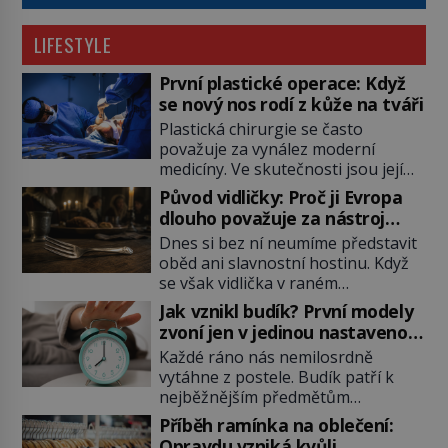
LIFESTYLE
První plastické operace: Když
se nový nos rodí z kůže na tváři
Plastická chirurgie se často
považuje za vynález moderní
medicíny. Ve skutečnosti jsou její
kořeny staré více než dva a půl
Původ vidličky: Proč ji Evropa
tisíce let. V dobách, kdy ještě
dlouho považuje za nástroj
neexistují antibiotika ani anestezie,
samotného satana?
Dnes si bez ní neumíme představit
se odvážní lékaři pokoušejí vracet
oběd ani slavnostní hostinu. Když
lidem tváře znetvořené válkou,
se však vidlička v raném
tresty nebo nehodami. Jejich
středověku objevuje na evropských
metody jsou překvapivě
Jak vznikl budík? První modely
stolech, vzbuzuje pohoršení,
promyšlené a některé principy
zvoní jen v jedinou nastavenou
posměch i strach. Mnozí duchovní ji
používají chirurgové dodnes. Úplně
hodinu
Každé ráno nás nemilosrdně
označují za projev pýchy a
první […]
vytáhne z postele. Budík patří k
zbytečného přepychu, někteří
nejběžnějším předmětům
dokonce za nástroj ďábla. Trvá
domácnosti, jeho cesta k dnešní
téměř sedm století, než se z
Příběh ramínka na oblečení:
podobě je ale překvapivě dlouhá.
opovrhovaného předmětu stává
Opravdu vzniká kvůli