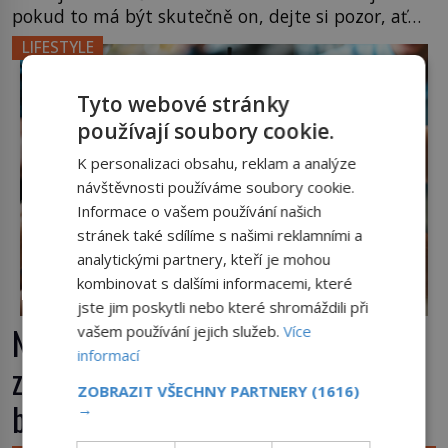
pokud to má být skutečně on, dejte si pozor, ať
místo klasické americké rye whiskey či klidně
LIFESTYLE
bourbonu nepoužijete skotskou whisku. Co se
stane? Inu, koktejl bude stále skvělý, ale už to
Tyto webové stránky
nebude Manhattan ale […]
používají soubory cookie.
K personalizaci obsahu, reklam a analýze
návštěvnosti používáme soubory cookie.
Informace o vašem používání našich
stránek také sdílíme s našimi reklamními a
analytickými partnery, kteří je mohou
kombinovat s dalšími informacemi, které
jste jim poskytli nebo které shromáždili při
Nápoj, která chutná po seně. Jak
vašem používání jejich služeb.
Více
informací
znechucený Američan vymyslel
ZOBRAZIT VŠECHNY PARTNERY
(1616)
brčko
→