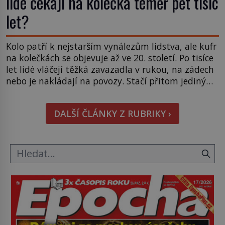
lidé čekají na kolečka téměř pět tisíc
let?
Kolo patří k nejstarším vynálezům lidstva, ale kufr
na kolečkách se objevuje až ve 20. století. Po tisíce
let lidé vláčejí těžká zavazadla v rukou, na zádech
nebo je nakládají na povozy. Stačí přitom jediný
nápad, připevnit ke kufru kolečka. Jenže právě ten
nikdo dlouho nedostane. Až jednou se na letišti
DALŠÍ ČLÁNKY Z RUBRIKY ›
ozve věta, která změní […]