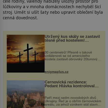
celé rodiny, válendy nabízely úložný prostor pro
lůžkoviny a v mnoha domácnostech nechyběl šicí
stroj. Umět si ušít šaty nebo upravit oblečení byla
cenná dovednost.
Utržený kus skály se zastavil
těsně před kostelem!
Ochránila ho boží síla?
30 centimetrů! Přesně v takové
vzdálenosti se od amerického
kostela zastavil obrovský 20tunový
balvan, který se v květnu 2014
nečekaně odtrhl od nedaleké skály
při její demolici. Podle místních stojí
enigmaplus.cz
...
Černovická rezidence:
Pedant Hlávka kontroloval
každou cihlu
Patří mezi sedm novodobých divů
Ukrajiny. Řeč je o obřím černovickém
areálu, za jehož vznikem stál slavný
český architekt Josef Hlávka. Ten si