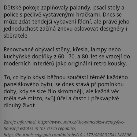
Dětské pokoje zaplňovaly palandy, psací stoly a
police s pečlivě vystavenými hračkami. Dnes se
může zdát tehdejší vybavení fádní, ale právě jeho
jednoduchost začíná znovu oslovovat designéry i
sběratele.
Renovované obývací stěny, křesla, lampy nebo
kuchyňské doplňky z 60., 70. a 80. let se vracejí do
moderních interiérů jako originální retro kousky.
To, co bylo kdysi běžnou součástí téměř každého
panelákového bytu, se dnes stává připomínkou
doby, kdy se sice žilo skromněji, ale každá věc
měla své místo, svůj účel a často i překvapivě
dlouhý život.
Zdroje informací:
https://www.upm.cz/the-panelaks-twenty-five-
housing-estates-in-the-czech-republic/,
https://journals.sagepub.com/doi/abs/10.1177/088832541142896