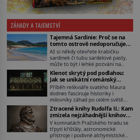
ZÁHADY A TAJEMSTVÍ
Tajemná Sardinie: Proč se na
tomto ostrově nedoporučuje
pytlovat „mořské brambory“?
Až si někdy otevřete krabičku
sardinek či tubu sardelové pasty,
může to být i lehké pozvání na
cestu do srdce Středozemního
Klenot skrytý pod podlahou:
moře, na ostrov hrdých Sardů.
Jak se unikátní románský
Věděli jste, že to byl právě italský
poklad dostal do zapadlého
Příběh relikviáře svatého Maura
ostrov Sardinie, jenž těmto
Bečova?
dodnes fascinuje historiky i
produktům moře propůjčil své
milovníky záhad po celém světě.
jméno. Co dalšího je pro Sardinii
Tato románská zlatnická památka
typické a pro Středoevropana
Ztracené knihy Rudolfa II.: Kam
ze 13. století je po českých
zajímavé? Na mapách má […]
zmizela nejzáhadnější knihovna
korunovačních klenotech druhým
Evropy?
V komnatách Pražského hradu se
nejcennějším movitým majetkem v
třpytí křišťály, astronomické
České republice. Přestože byl
přístroje i podivné alchymistické
klenot v roce 1985 po dramatickém