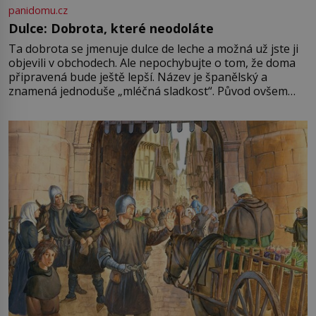
panidomu.cz
Dulce: Dobrota, které neodoláte
Ta dobrota se jmenuje dulce de leche a možná už jste ji
objevili v obchodech. Ale nepochybujte o tom, že doma
připravená bude ještě lepší. Název je španělský a
znamená jednoduše „mléčná sladkost“. Původ ovšem
není úplně jednoznačný, o autorství této receptury se
pře hned několik latinskoamerických zemí a k tomu
Francie, kde se traduje,