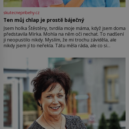
skutecnepribehy.cz
Ten můj chlap je prostě báječný
Jsem holka Štěstěny, tvrdila moje máma, když jsem doma
představila Mirka. Mohla na něm oči nechat. To nadšení
ji neopustilo nikdy. Myslím, že mi trochu záviděla, ale
nikdy jsem jí to neřekla. Tátu měla ráda, ale co si
pamatuji, tak jsme s Mirkem byli zamilovaní mnohem víc.
Jsme spolu moc rádi Tehdy byla jiná doba, když