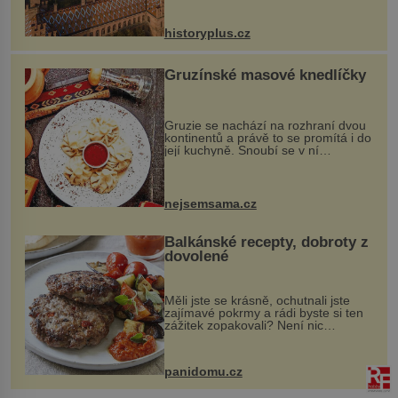
na něm dal mimořádně záležet. Jeho
stavební plány by při ...
historyplus.cz
Gruzínské masové knedlíčky
Gruzie se nachází na rozhraní dvou
kontinentů a právě to se promítá i do
její kuchyně. Snoubí se v ní
evropské a asijské chutě a díky tomu
vznikají rozmanité a chuťově bohaté
pokrmy, které rozhodně st...
nejsemsama.cz
Balkánské recepty, dobroty z
dovolené
Měli jste se krásně, ochutnali jste
zajímavé pokrmy a rádi byste si ten
zážitek zopakovali? Není nic
snazšího. Pljeskavica (10 porcí)
Možná jste ji ochutnali na dovolené v
bývalé Jugoslávii, lze ji vi...
panidomu.cz