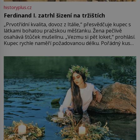
historyplus.cz
Ferdinand I. zatrhl šizení na tržištích
„Prvotřídní kvalita, dovoz z Itálie,“ přesvědčuje kupec s
látkami bohatou pražskou měšťanku. Žena pečlivě
osahává štůček mušelínu. „Vezmu si pět loket,“ prohlásí.
Kupec rychle naměří požadovanou délku. Pořádný kus
mu přitom zůstane za prsty… „Na šaty ho bude málo,
milostpaní. Stačí jenom na sukni,“ zhodnotí švadlena
množství růžového mušelínu. „Ošidili vás, podívejte.“
Vezme do ruky dřevěnou