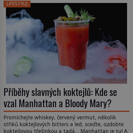
čchi a jeho uspořádání může ovlivňovat, jak se v
LIFESTYLE
něm člověk cítí. Feng šuej má kořeny ve staré Číně
a jeho historie […]
Příběhy slavných koktejlů: Kde se
vzal Manhattan a Bloody Mary?
Promíchejte whiskey, červený vermut, několik
střiků koktejlových bitters a led, sceďte, ozdobte
koktejlovou třešinkou a tadá… Manhattan je tu! A