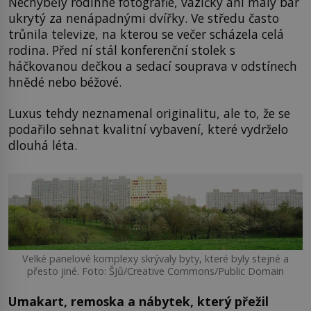
Nechyběly rodinné fotografie, vázičky ani malý bar
ukrytý za nenápadnými dvířky. Ve středu často
trůnila televize, na kterou se večer scházela celá
rodina. Před ní stál konferenční stolek s
háčkovanou dečkou a sedací souprava v odstínech
hnědé nebo béžové.
Luxus tehdy neznamenal originalitu, ale to, že se
podařilo sehnat kvalitní vybavení, které vydrželo
dlouhá léta.
Velké panelové komplexy skrývaly byty, které byly stejné a
přesto jiné. Foto: ŠJů/Creative Commons/Public Domain
Umakart, remoska a nábytek, který přežil