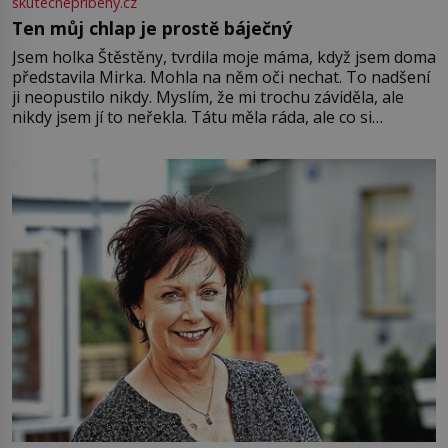
skutecnepribehy.cz
Ten můj chlap je prostě báječný
Jsem holka Štěstěny, tvrdila moje máma, když jsem doma
představila Mirka. Mohla na něm oči nechat. To nadšení
ji neopustilo nikdy. Myslím, že mi trochu záviděla, ale
nikdy jsem jí to neřekla. Tátu měla ráda, ale co si
pamatuji, tak jsme s Mirkem byli zamilovaní mnohem víc.
Jsme spolu moc rádi Tehdy byla jiná doba, když