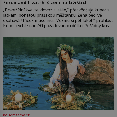
Ferdinand I. zatrhl šizení na tržištích
„Prvotřídní kvalita, dovoz z Itálie,“ přesvědčuje kupec s
látkami bohatou pražskou měšťanku. Žena pečlivě
osahává štůček mušelínu. „Vezmu si pět loket,“ prohlásí.
Kupec rychle naměří požadovanou délku. Pořádný kus
mu přitom zůstane za prsty… „Na šaty ho bude málo,
milostpaní. Stačí jenom na sukni,“ zhodnotí švadlena
množství růžového mušelínu. „Ošidili vás, podívejte.“
Vezme do ruky dřevěnou
nejsemsama.cz