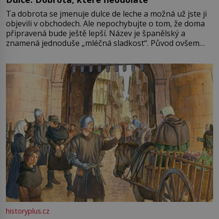
Ta dobrota se jmenuje dulce de leche a možná už jste ji
objevili v obchodech. Ale nepochybujte o tom, že doma
připravená bude ještě lepší. Název je španělský a
znamená jednoduše „mléčná sladkost“. Původ ovšem
není úplně jednoznačný, o autorství této receptury se
pře hned několik latinskoamerických zemí a k tomu
Francie, kde se traduje,
historyplus.cz