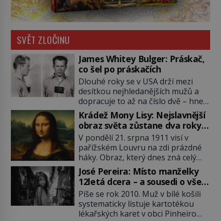
SVĚT ZLOČINU
James Whitey Bulger: Práskač,
co šel po práskačích
Dlouhé roky se v USA drží mezi
desítkou nejhledanějších mužů a
dopracuje to až na číslo dvě – hned
po Usámovi bin Ládinovi (1957–
Krádež Mony Lisy: Nejslavnější
2011). To je James „Whitey“ Bulger
obraz světa zůstane dva roky
(1929–2018) viněný ze spoluúčasti
nezvěstný
V pondělí 21. srpna 1911 visí v
na 19 vraždách, vydírání a lichvy. A
pařížském Louvru na zdi prázdné
samozřejmě, krom toho je ještě
háky. Obraz, který dnes zná celý
drogový dealer, který neváhá
svět, je pryč. Zpočátku si nikdo
odstranit z cesty všechny práskače,
José Pereira: Místo manželky
nemyslí, že jde o krádež.
zatímco […]
12letá dcera – a sousedi o všem
Zaměstnanci jsou přesvědčeni, že
vědí!
Píše se rok 2010. Muž v bílé košili
Mona Lisa je jen v restaurátorské
systematicky listuje kartotékou
dílně nebo u fotografa. Když se
lékařských karet v obci Pinheiro
ukáže pravda, propukne jeden z