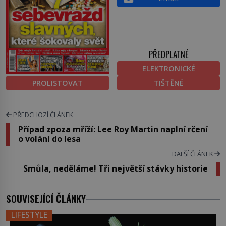
PŘEDPLATNÉ
ELEKTRONICKÉ
PROLISTOVAT
TIŠTĚNÉ
PŘEDCHOZÍ ČLÁNEK
Případ zpoza mříží: Lee Roy Martin naplní rčení
o volání do lesa
DALŠÍ ČLÁNEK
Smůla, neděláme! Tři největší stávky historie
SOUVISEJÍCÍ ČLÁNKY
LIFESTYLE