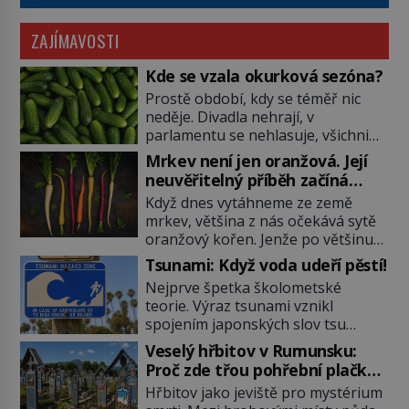
ZAJÍMAVOSTI
Kde se vzala okurková sezóna?
Prostě období, kdy se téměř nic
neděje. Divadla nehrají, v
parlamentu se nehlasuje, všichni
jsou na dovolené a média tak
Mrkev není jen oranžová. Její
nemají o čem mluvit a psát. A
neuvěřitelný příběh začíná
vymýšlejí si proto témata, které
fialovou barvou
Když dnes vytáhneme ze země
nikoho nezajímají. Proč je však ona
mrkev, většina z nás očekává sytě
letní doba spojovaná zrovna s
oranžový kořen. Jenže po většinu
okurkami? Okurkovou sezónu
své historie je mrkev všechno
známe už od poloviny 19. století,
Tsunami: Když voda udeří pěstí!
možné, jen ne oranžová. Je fialová,
ovšem jako Češi […]
Nejprve špetka školometské
žlutá, bílá, někdy dokonce téměř
teorie. Výraz tsunami vznikl
černá. Až díky stovkám let
spojením japonských slov tsu
pečlivého šlechtění se z ní stává
(přístav) a nami (vlna). Jedná se o
zelenina, bez které si českou
Veselý hřbitov v Rumunsku:
dlouhou vlnu, která je na volném
zahradu ani nedokážeme
Proč zde třou pohřební plačky
moři takřka nepostřehnutelná.
představit. Její příběh je […]
bídu s nouzí?
Hřbitov jako jeviště pro mystérium
Ačkoli je vlnová délka tsunami i 300