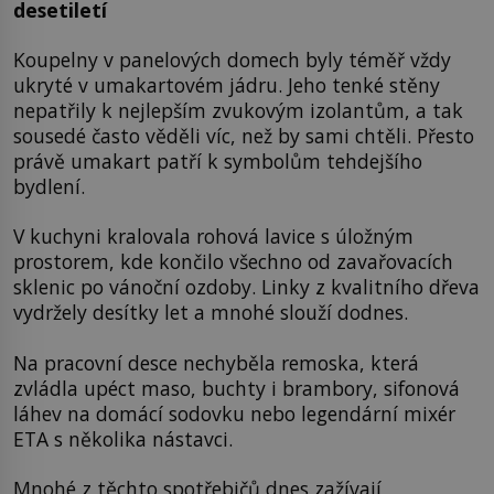
desetiletí
Koupelny v panelových domech byly téměř vždy
ukryté v umakartovém jádru. Jeho tenké stěny
nepatřily k nejlepším zvukovým izolantům, a tak
sousedé často věděli víc, než by sami chtěli. Přesto
právě umakart patří k symbolům tehdejšího
bydlení.
V kuchyni kralovala rohová lavice s úložným
prostorem, kde končilo všechno od zavařovacích
sklenic po vánoční ozdoby. Linky z kvalitního dřeva
vydržely desítky let a mnohé slouží dodnes.
Na pracovní desce nechyběla remoska, která
zvládla upéct maso, buchty i brambory, sifonová
láhev na domácí sodovku nebo legendární mixér
ETA s několika nástavci.
Mnohé z těchto spotřebičů dnes zažívají