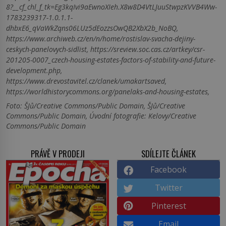
8?__cf_chl_f_tk=Eg3kqIvi9aEwnoXIeh.X8w8D4VtLJuuStwpzKVVB4Ww-
1783239317-1.0.1.1-
dhbxE6_qVaWkZqns06LUz5dEozzsOwQB2XbX2b_NoBQ,
https://www.archiweb.cz/en/n/home/rostislav-svacha-dejiny-
ceskych-panelovych-sidlist, https://sreview.soc.cas.cz/artkey/csr-
201205-0007_czech-housing-estates-factors-of-stability-and-future-
development.php,
https://www.drevostavitel.cz/clanek/umakartsaved,
https://worldhistorycommons.org/panelaks-and-housing-estates,
Foto: ŠJů/Creative Commons/Public Domain, ŠJů/Creative
Commons/Public Domain, Úvodní fotografie: Kelovy/Creative
Commons/Public Domain
PRÁVĚ V PRODEJI
SDÍLEJTE ČLÁNEK
Facebook
Twitter
Pinterest
Email