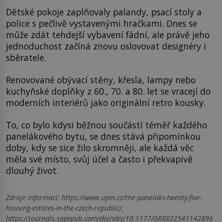
Dětské pokoje zaplňovaly palandy, psací stoly a
police s pečlivě vystavenými hračkami. Dnes se
může zdát tehdejší vybavení fádní, ale právě jeho
jednoduchost začíná znovu oslovovat designéry i
sběratele.
Renovované obývací stěny, křesla, lampy nebo
kuchyňské doplňky z 60., 70. a 80. let se vracejí do
moderních interiérů jako originální retro kousky.
To, co bylo kdysi běžnou součástí téměř každého
panelákového bytu, se dnes stává připomínkou
doby, kdy se sice žilo skromněji, ale každá věc
měla své místo, svůj účel a často i překvapivě
dlouhý život.
Zdroje informací:
https://www.upm.cz/the-panelaks-twenty-five-
housing-estates-in-the-czech-republic/,
https://journals.sagepub.com/doi/abs/10.1177/088832541142896