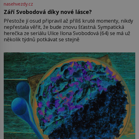
nasehvezdy.cz
Září Svobodová díky nové lásce?
Přestože jí osud připravil až příliš kruté momenty, nikdy
nepřestala věřit, že bude znovu šťastná. Sympatická
herečka ze seriálu Ulice Ilona Svobodová (64) se má už
několik týdnů potkávat se stejně