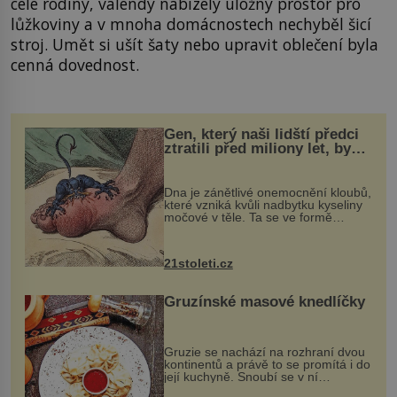
celé rodiny, válendy nabízely úložný prostor pro
lůžkoviny a v mnoha domácnostech nechyběl šicí
stroj. Umět si ušít šaty nebo upravit oblečení byla
cenná dovednost.
Gen, který naši lidští předci
ztratili před miliony let, by
mohl pomoci s léčbou
„nemoci králů“
Dna je zánětlivé onemocnění kloubů,
které vzniká kvůli nadbytku kyseliny
močové v těle. Ta se ve formě
krystalků ukládá v blízkosti kloubů,
nejčastěji přitom postihuje palce na
nohou, a způsobuje bole...
21stoleti.cz
Gruzínské masové knedlíčky
Gruzie se nachází na rozhraní dvou
kontinentů a právě to se promítá i do
její kuchyně. Snoubí se v ní
evropské a asijské chutě a díky tomu