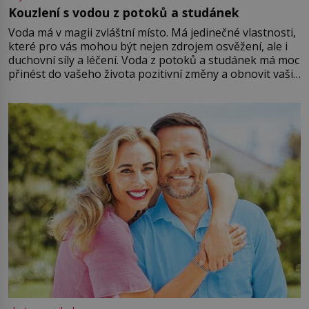
Kouzlení s vodou z potoků a studánek
Voda má v magii zvláštní místo. Má jedinečné vlastnosti,
které pro vás mohou být nejen zdrojem osvěžení, ale i
duchovní síly a léčení. Voda z potoků a studánek má moc
přinést do vašeho života pozitivní změny a obnovit vaši
energii. Využitím těchto přírodních zdrojů v magii
můžete obohatit své rituály a přinést do svého života
větší harmonii a klid. Je důležité