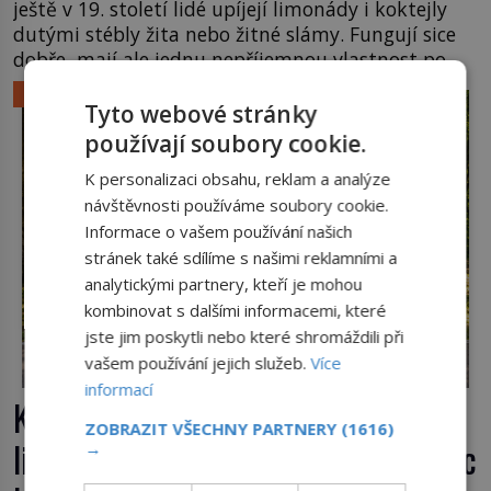
ještě v 19. století lidé upíjejí limonády i koktejly
dutými stébly žita nebo žitné slámy. Fungují sice
dobře, mají ale jednu nepříjemnou vlastnost po
chvíli se rozmáčejí a nápoji dodávají travnatou
LIFESTYLE
příchuť. Právě tahle drobná nepříjemnost přivede
Tyto webové stránky
amerického výrobce cigaretových náustků k
používají soubory cookie.
nápadu, který změní způsob pití po celém […]
K personalizaci obsahu, reklam a analýze
návštěvnosti používáme soubory cookie.
Informace o vašem používání našich
stránek také sdílíme s našimi reklamními a
analytickými partnery, kteří je mohou
kombinovat s dalšími informacemi, které
jste jim poskytli nebo které shromáždili při
vašem používání jejich služeb.
Více
informací
Kufr, který se konečně rozjede. Proč
ZOBRAZIT VŠECHNY PARTNERY
(1616)
lidé čekají na kolečka téměř pět tisíc
→