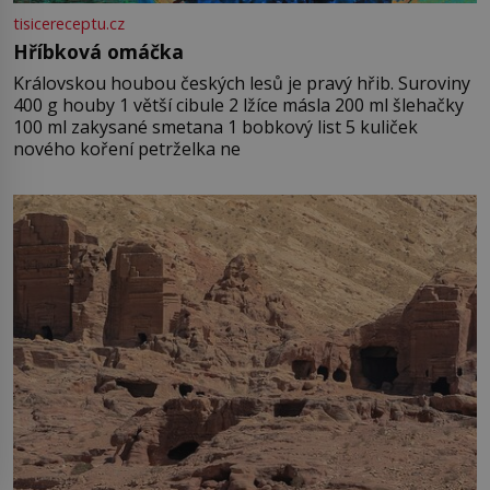
tisicereceptu.cz
Hříbková omáčka
Královskou houbou českých lesů je pravý hřib. Suroviny
400 g houby 1 větší cibule 2 lžíce másla 200 ml šlehačky
100 ml zakysané smetana 1 bobkový list 5 kuliček
nového koření petrželka ne