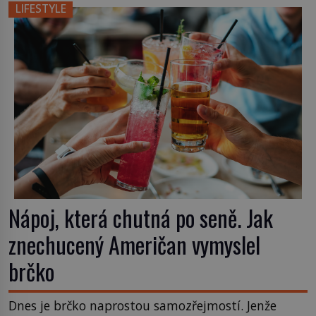
místo klasické americké rye whiskey či klidně
LIFESTYLE
bourbonu nepoužijete skotskou whisku. Co se
stane? Inu, koktejl bude stále skvělý, ale už to
nebude Manhattan ale […]
Nápoj, která chutná po seně. Jak
znechucený Američan vymyslel
brčko
Dnes je brčko naprostou samozřejmostí. Jenže