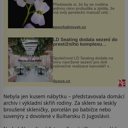
Představte si, že by se rostlina
jednou ráno probudila a zjistila, že
má svůj genetický manuál celý
dvakrát. Přesně to se občas v
přírodě stane – a podle nového
výzkumu to může být pro druhy
epochalnisvet.cz
vstupenka...
LD Seating dodala sezení do
prestižního komplexu
MediaCityUK v Salfordu
Společnost LD Seating dodala na
míru navržené sezení pro dvě
výjimečné realizace kanceláří v
areálu MediaCityUK v anglickém
Salfordu – konkrétně do budov Blue
Tower a Orange Tower. Komplex
iluxus.cz
budov Media...
Nebyla jen kusem nábytku – představovala domácí
archiv i výkladní skříň rodiny. Za sklem se leskly
broušené skleničky, porcelán po babičce nebo
suvenýry z dovolené v Bulharsku či Jugoslávii.