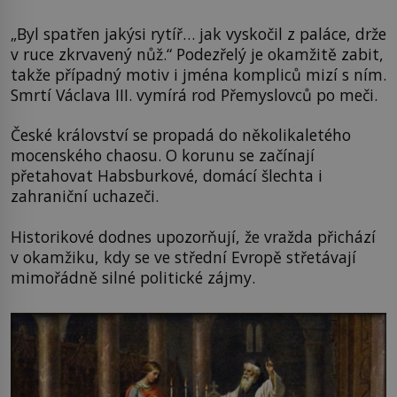
„Byl spatřen jakýsi rytíř… jak vyskočil z paláce, drže
v ruce zkrvavený nůž.“ Podezřelý je okamžitě zabit,
takže případný motiv i jména kompliců mizí s ním.
Smrtí Václava III. vymírá rod Přemyslovců po meči.
České království se propadá do několikaletého
mocenského chaosu. O korunu se začínají
přetahovat Habsburkové, domácí šlechta i
zahraniční uchazeči.
Historikové dodnes upozorňují, že vražda přichází
v okamžiku, kdy se ve střední Evropě střetávají
mimořádně silné politické zájmy.