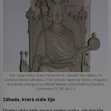
Kdo najal vraha, který Václavovi III. zasadil rány dýkou, to
zůstává dosud záhadou. Foto: photo taken by Bonio, cropped
and levels changed by Michal Maňas (User:snek01)/Creative
Commons/CC BY-SA 2.5
Záhada, která stále žije
Dnešní věda tedy nezná jméno vraha, ale dokáže