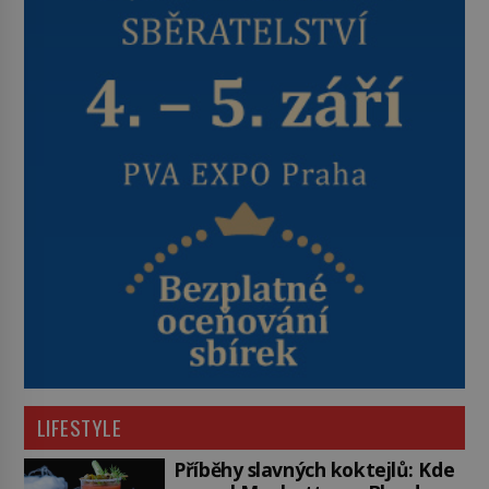
LIFESTYLE
Příběhy slavných koktejlů: Kde