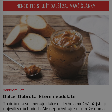
tisíce let. V dobách, kdy ještě
NENECHTE SI UJÍT DALŠÍ ZAJÍMAVÉ ČLÁNKY
neexistují antibiotika ani anestezie,
se odvážní lékaři pokoušejí vracet
lidem tváře znetvořené válkou,
tresty nebo nehodami. Jejich
metody jsou překvapivě
promyšlené a některé principy
používají chirurgové dodnes. Úplně
první […]
panidomu.cz
Dulce: Dobrota, které neodoláte
Ta dobrota se jmenuje dulce de leche a možná už jste ji
objevili v obchodech. Ale nepochybujte o tom, že doma