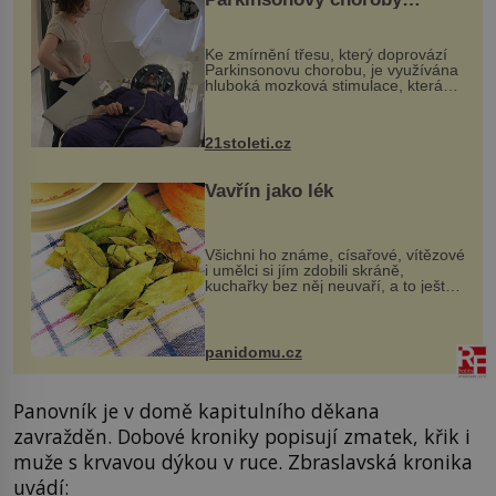
pomocí ultrazvukové
„helmy“
Ke zmírnění třesu, který doprovází
Parkinsonovu chorobu, je využívána
hluboká mozková stimulace, která
však vyžaduje vysoce invazivní
zákrok. Ultrazvuk zase není vhodný
k dostatečně přesnému zacílení ...
21stoleti.cz
Vavřín jako lék
Všichni ho známe, císařové, vítězové
i umělci si jím zdobili skráně,
kuchařky bez něj neuvaří, a to ještě
nevíte, že bobkový list může výrazně
zmírnit některé naše neduhy.
Obsahuje v malém množství ně...
panidomu.cz
Panovník je v domě kapitulního děkana
zavražděn. Dobové kroniky popisují zmatek, křik i
muže s krvavou dýkou v ruce. Zbraslavská kronika
uvádí: