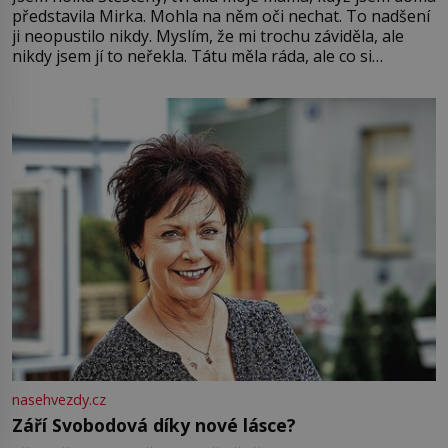
představila Mirka. Mohla na něm oči nechat. To nadšení
ji neopustilo nikdy. Myslím, že mi trochu záviděla, ale
nikdy jsem jí to neřekla. Tátu měla ráda, ale co si
pamatuji, tak jsme s Mirkem byli zamilovaní mnohem víc.
Jsme spolu moc rádi Tehdy byla jiná doba, když
nasehvezdy.cz
Září Svobodová díky nové lásce?