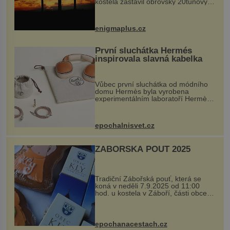
kostela zastavil obrovský 20tunový
balvan, který se v květnu 2014
nečekaně odtrhl od nedaleké skály
při její demolici. Podle místních stojí
enigmaplus.cz
...
První sluchátka Hermés
inspirovala slavná kabelka
Vůbec první sluchátka od módního
domu Hermès byla vyrobena
experimentálním laboratoří Hermès
Ateliers Horizons. Elegantní gadget
si vyžádal dva roky vývoje a chlubí
se ručně šitou hovězí kůží a
epochalnisvet.cz
kovový...
ZÁBOŘSKÁ POUŤ 2025
Tradiční Zábořská pouť, která se
koná v neděli 7.9.2025 od 11:00
hod. u kostela v Záboří, části obce
Kly u Mělníka. V programu naleznete
komentovanou prohlídku kostela,
dobovou hudbu, řemesla, atrakce...
epochanacestach.cz