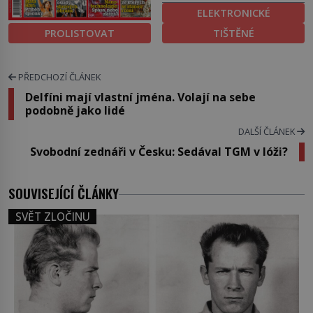
ELEKTRONICKÉ
PROLISTOVAT
TIŠTĚNÉ
PŘEDCHOZÍ ČLÁNEK
Delfíni mají vlastní jména. Volají na sebe
podobně jako lidé
DALŠÍ ČLÁNEK
Svobodní zednáři v Česku: Sedával TGM v lóži?
SOUVISEJÍCÍ ČLÁNKY
SVĚT ZLOČINU