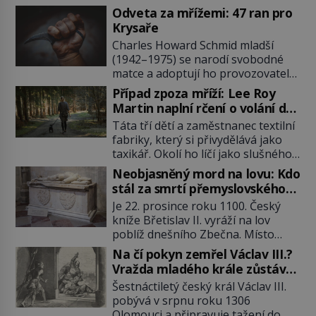
Odveta za mřížemi: 47 ran pro
Krysaře
Charles Howard Schmid mladší
(1942–1975) se narodí svobodné
matce a adoptují ho provozovatelé
pečovatelského domu Charles a
Případ zpoza mříží: Lee Roy
Katharine Schmidovi. Synek jim
Martin naplní rčení o volání do
mnoho radosti nepřinese. Mezi
lesa
Táta tří dětí a zaměstnanec textilní
přáteli v arizonském Tusconu se
fabriky, který si přivydělává jako
mu přezdívá Krysař. Je to pohledný
taxikář. Okolí ho líčí jako slušného
a charismatický mladík, kterému to
člověka. To je Lee Roy Martin
ve škole dvakrát nejde. Exceluje ale
Neobjasněný mord na lovu: Kdo
(1937–1972), jinak též Škrtič z
v tělocviku. Škola si díky němu
stál za smrtí přemyslovského
Gaffney, městečka v Jižní Karolíně.
může vystavit […]
knížete Břetislava II.?
Je 22. prosince roku 1100. Český
Mezi lety 1967 až 1968 zavraždí dvě
kníže Břetislav II. vyráží na lov
ženy a dvě dívky. Dne 20. května
poblíž dnešního Zbečna. Místo
1967 znásilní a zavraždí 32letou
návratu na Pražský hrad však
Annie Lucille Dedmondovou. […]
Na čí pokyn zemřel Václav III.?
přichází smrt. Muž na něj zaútočí
Vražda mladého krále zůstává
kopím a panovník svým zraněním
po 720 letech nevyřešenou
Šestnáctiletý český král Václav III.
podlehne. Kdo atentát zosnoval a
záhadou
pobývá v srpnu roku 1306
proč? Odpověď neznají ani historici
Olomouci a připravuje tažení do