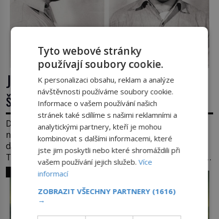
Tyto webové stránky
používají soubory cookie.
James Whitey Bulger: Práskač, co
K personalizaci obsahu, reklam a analýze
návštěvnosti používáme soubory cookie.
šel po práskačích
Informace o vašem používání našich
stránek také sdílíme s našimi reklamními a
Dlouhé roky se v USA drží mezi desítkou
analytickými partnery, kteří je mohou
nejhledanějších mužů a dopracuje to až na číslo
kombinovat s dalšími informacemi, které
dvě – hned po Usámovi bin Ládinovi (1957–2011).
jste jim poskytli nebo které shromáždili při
To je James „Whitey“ Bulger (1929–2018) viněný ze
vašem používání jejich služeb.
Více
spoluúčasti na 19 vraždách, vydírání a lichvy. A
SVĚT ZLOČINU
informací
samozřejmě, krom toho je ještě drogový dealer,
který neváhá odstranit z cesty všechny práskače,
ZOBRAZIT VŠECHNY PARTNERY
(1616)
→
zatímco […]