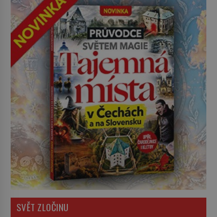
SVĚT ZLOČINU