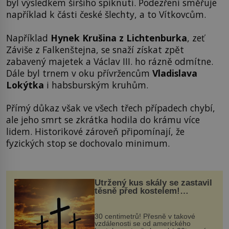
byl výsledkem širšího spiknutí. Podezření směřuje
například k části české šlechty, a to Vítkovcům.
Například
Hynek Krušina z Lichtenburka
, zeť
Záviše z Falkenštejna, se snaží získat zpět
zabavený majetek a Václav III. ho rázně odmítne.
Dále byl trnem v oku přívržencům
Vladislava
Lokýtka
i habsburským kruhům.
Přímý důkaz však ve všech třech případech chybí,
ale jeho smrt se zkrátka hodila do krámu více
lidem. Historikové zároveň připomínají, že
fyzických stop se dochovalo minimum.
Utržený kus skály se zastavil
těsně před kostelem!
Ochránila ho boží síla?
30 centimetrů! Přesně v takové
vzdálenosti se od amerického