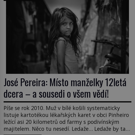
Když se ukáže pravda, propukne jeden z největších
honů na zloděje v […]
José Pereira: Místo manželky 12letá
dcera – a sousedi o všem vědí!
Píše se rok 2010. Muž v bílé košili systematicky
listuje kartotékou lékařských karet v obci Pinheiro
ležící asi 20 kilometrů od farmy s podivínským
majitelem. Něco tu nesedí. Ledaže… Ledaže by ta