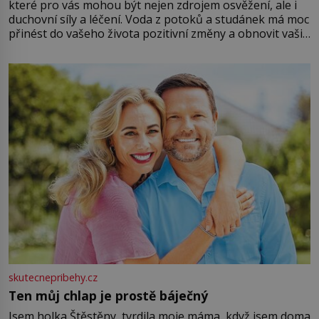
které pro vás mohou být nejen zdrojem osvěžení, ale i
duchovní síly a léčení. Voda z potoků a studánek má moc
přinést do vašeho života pozitivní změny a obnovit vaši
energii. Využitím těchto přírodních zdrojů v magii
můžete obohatit své rituály a přinést do svého života
větší harmonii a klid. Je důležité
skutecnepribehy.cz
Ten můj chlap je prostě báječný
Jsem holka Štěstěny, tvrdila moje máma, když jsem doma