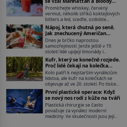
se vzal Manhattan a Bloody
Mary?
Promíchejte whiskey, červený
vermut, několik střiků koktejlových
bitters a led, sceďte, ozdobte
koktejlovou třešinkou a tadá…
Nápoj, která chutná po seně.
Manhattan je tu! A pokud to má být
Jak znechucený Američan
skutečně on, dejte si pozor, ať
vymyslel brčko
Dnes je brčko naprostou
místo klasické americké rye
samozřejmostí. Jenže ještě v 19.
whiskey či klidně bourbonu
století lidé upíjejí limonády i
nepoužijete skotskou whisku. Co
koktejly dutými stébly žita nebo
se stane? Inu, koktejl bude stále
Kufr, který se konečně rozjede.
žitné slámy. Fungují sice dobře,
skvělý, ale už to nebude
Proč lidé čekají na kolečka
mají ale jednu nepříjemnou
Manhattan ale […]
téměř pět tisíc let?
Kolo patří k nejstarším vynálezům
vlastnost po chvíli se rozmáčejí a
lidstva, ale kufr na kolečkách se
nápoji dodávají travnatou příchuť.
objevuje až ve 20. století. Po tisíce
Právě tahle drobná nepříjemnost
let lidé vláčejí těžká zavazadla v
přivede amerického výrobce
První plastické operace: Když
rukou, na zádech nebo je nakládají
cigaretových náustků k nápadu,
se nový nos rodí z kůže na tváři
na povozy. Stačí přitom jediný
který změní způsob pití po celém
Plastická chirurgie se často
nápad, připevnit ke kufru kolečka.
[…]
považuje za vynález moderní
Jenže právě ten nikdo dlouho
medicíny. Ve skutečnosti jsou její
nedostane. Až jednou se na letišti
kořeny staré více než dva a půl
ozve věta, která změní […]