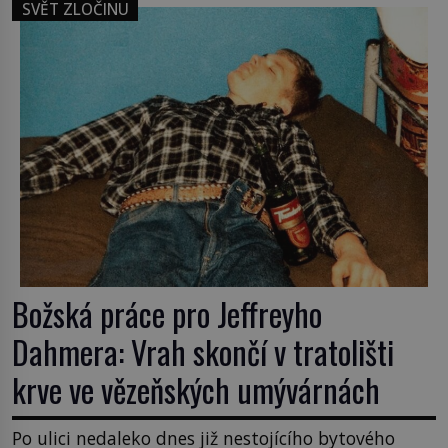
mladá dívka z farmy byla ne manželkou, ale
SVĚT ZLOČINU
dcerou – a všechny ty děti byly zplozené v incestu.
Na sociálním odboru jednoho z […]
Božská práce pro Jeffreyho
Dahmera: Vrah skončí v tratolišti
krve ve vězeňských umývárnách
Po ulici nedaleko dnes již nestojícího bytového