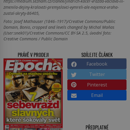
https://medium.seznam.cz/clanek/jindrich-kacer-vrazda-vaclava-iii-
zmenila-dejiny-kralovsti-premyslovci-vymreli-ale-najemce-vraha-
zustal-skryty-86405,
Foto: Josef Mathauser (1846–1917)/Creative Commons/Public
Domain, Bonio, cropped and levels changed by Michal Maňas
(User:snek01)/Creative Commons/CC BY-SA 2.5, úvodní foto:
Creative Commons / Public Domain
PRÁVĚ V PRODEJI
SDÍLEJTE ČLÁNEK
Facebook
Twitter
Pinterest
Email
PŘEDPLATNÉ