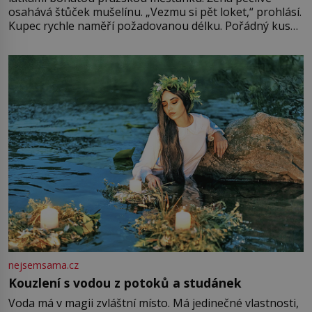
osahává štůček mušelínu. „Vezmu si pět loket,“ prohlásí.
Kupec rychle naměří požadovanou délku. Pořádný kus
mu přitom zůstane za prsty… „Na šaty ho bude málo,
milostpaní. Stačí jenom na sukni,“ zhodnotí švadlena
množství růžového mušelínu. „Ošidili vás, podívejte.“
Vezme do ruky dřevěnou
nejsemsama.cz
Kouzlení s vodou z potoků a studánek
Voda má v magii zvláštní místo. Má jedinečné vlastnosti,