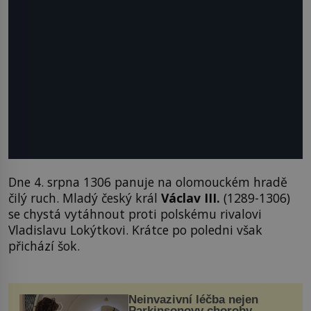
Dne 4. srpna 1306 panuje na olomouckém hradě
čilý ruch. Mladý český král
Václav III.
(1289-1306)
se chystá vytáhnout proti polskému rivalovi
Vladislavu Lokýtkovi. Krátce po poledni však
přichází šok.
Neinvazivní léčba nejen
Parkinsonovy choroby