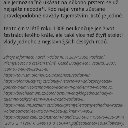
ale jednoznačně ukázat na někoho prstem se už
nejspíše nepodaří. Kdo najal vraha zůstane
pravděpodobně navždy tajemstvím. Jisté je jediné:
tento čin v létě roku 1306 neukončuje jen život
šestnáctiletého krále, ale také více než čtyři století
vlády jednoho z nejslavnějších českých rodů.
Zdroje informací:
Karel. Václav III. (1289-1306): Poslední
Přemyslovec na českém trůně. České Budějovice : Veduta, 2007,
ISBN 978-80-86829-25-8,
https://tourism.olomouc.eu/osobnosti/vaclav-iii/,
https://olomoucky.rej.cz/clanky/historie/491-zalozpevy-otcuv-
pohreb-a-umrlec-temna-noc-vaclava-iii-pred-smrti-v-olomouci,
https://boiohaemum.cz/boiohaemum-encyklopedie/zahady-a-
tajemno-ceskych-zemi/4304-vrazda-vaclava-iii,
https://medium.seznam.cz/clanek/premysl-strazny-zahadna-vrazda-
v-olomouci-stal-se-vaclav-iii-obeti-spiknuti-174992,
https://dspace.cuni.cz/bitstream/handle/20.500.11956/64835/BPTX
_2013_2_11260_0_348910_0_150441.pdf?sequence=1&isAllowed=y,