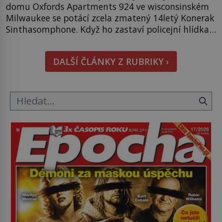
domu Oxfords Apartments 924 ve wisconsinském
Milwaukee se potácí zcela zmatený 14letý Konerak
Sinthasomphone. Když ho zastaví policejní hlídka,
ochable jí nadiktuje adresu „jeho kamaráda“.
Strážníci ho dopraví zpět do udaného bytu. Oním
DALŠÍ ČLÁNKY Z RUBRIKY ›
„kamarádem“ je ovšem jeden z nejslavnějších
vrahů, Jeffrey Dahmer (1960–1994). Je 27. května
1991. […]