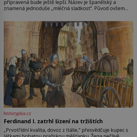
připravená bude ještě lepší. Název je španělský a
znamená jednoduše „mléčná sladkost“. Původ ovšem
není úplně jednoznačný, o autorství této receptury se
pře hned několik latinskoamerických zemí a k tomu
Francie, kde se traduje,
historyplus.cz
Ferdinand I. zatrhl šizení na tržištích
„Prvotřídní kvalita, dovoz z Itálie,“ přesvědčuje kupec s
látkami bohatou pražskou měšťanku. Žena pečlivě