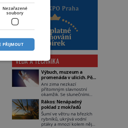
Nezařazené
soubory
E PŘIJMOUT
VĚDA A TECHNIKA
Výbuch, muzeum a
promenáda v ulicích. Pět
osudů nejslavnějších
Ani zima nezkazí
raketoplánů
přítomným slavnostní
okamžik. Se slunečními
brýlemi hledí na startující
Rákos: Nenápadný
raketu, která má do
poklad z mokřadů
vesmíru vynést kromě
Šumí ve větru na březích
posádky také obyčejnou
rybníků, ukrývá vodní
učitelku. Po několika
ptáky a mnozí kolem něj
sekundách všem ztuhnou