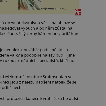
helmy“
nejsemsama.cz
dů dozví překvapivou věc – na obloze se
, následoval výbuch a po něm zůstal na
ak. Podezřelý černý kámen brzy přitáhne
je nedaleko, neváhá: podle něj jde o
udené války a podobné nálezy budí i jiné
v rukou armádních specialistů, kteří ho
ižní výzkumné instituce Smithsonian ve
íci jsou z nálezu nadšení natolik, že se
příliš nechce.
ch průtazích konečně vrátí, čeká ho další