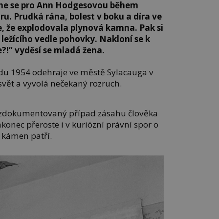
dne se pro Ann Hodgesovou během
u. Prudká rána, bolest v boku a díra ve
ne, že explodovala plynová kamna. Pak si
ežícího vedle pohovky. Nakloní se k
e?!“ vyděsí se mladá žena.
padu 1954 odehraje ve městě Sylacauga v
svět a vyvolá nečekaný rozruch.
e zdokumentovaný případ zásahu člověka
konec přeroste i v kuriózní právní spor o
 kámen patří.