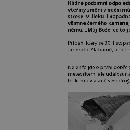
Klidné podzimní odpole
vteřiny změní v noční můr
střeše. V úleku ji napad
všimne černého kamene, l
němu. „Můj Bože, co to j
Příběh, který se 30. listo
americké Alabamě, obletí 
Nejenže jde o první dobř
meteoritem, ale událost na
to, komu vlastně vesmírný