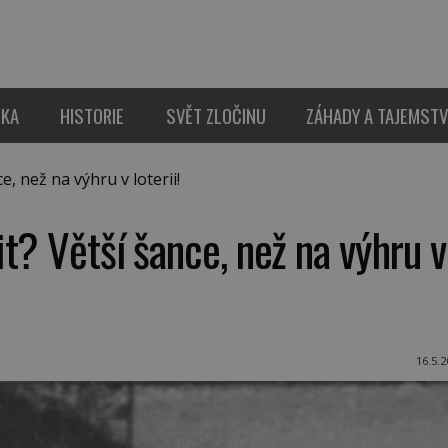
IKA
HISTORIE
SVĚT ZLOČINU
ZÁHADY A TAJEMSTV
, než na výhru v loterii!
t? Větší šance, než na výhru v
16.5.2