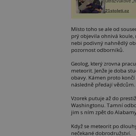
ultrazvukové „
21stoleti.cz
Místo toho se ale od souse
prý objevila ohnivá koule
nebi podivný nahnědlý obl
pozornost odborníků.
Geolog, který zrovna pracu
meteorit. Jenže je doba st
obavy. Kámen proto končí 
následně předají vědcům.
Vzorek putuje až do prest
Washingtonu. Tamní odborn
jim s ním zpět do Alabamy 
Když se meteorit po dlouhý
nečekané dobrodružství.