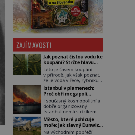
ZAJÍMAVOSTI
Jak poznat čistou vodu ke
koupání? Strčte hlavu
pod hladinu!
Léto je časem koupání
v přírodě. Jak však poznat,
že je voda v řece, rybníku,
jezeře čistá? Jistě, máte
Istanbul v plamenech:
možnost využít informace
Proč obří megapoli
hygieniků či podrobit
ohrožují měsíce
I současný kosmopolitní a
křížovému výslechu
smaženého lilku?
dobře organizovaný
provozovatele přírodního
Istanbul nemá s rizikem
koupaliště. Existuje ale
požárů nikdy vyhráno. Jen
ještě jiná alternativa. Jaká?
Město, které pohlcuje
těžko si tak člověk dokáže
Podívat se pod hladinu a
moře: Jak slavný Dunwich
představit, jaká požární
zjistit, kdo si onu
mizí pod hladinou
Na východním pobřeží
rizika skrýval Istanbul časů
konkrétní vodní lokalitu