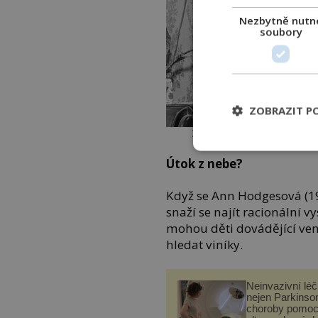
Nezbytně nutn
soubory
ZOBRAZIT P
Zásah člověka meteoritem –
Útok z nebe?
Když se Ann Hodgesová (1
snaží se najít racionální v
mohou děti dovádějící venk
hledat viníky.
Neinvazivní lé
nejen Parkinso
choroby pomoc