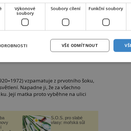
é
Výkonové
Soubory cílení
Funkční soubory
soubory
ODROBNOSTI
VŠE ODMÍTNOUT
VŠ
 navíc v domácím prostředí – je kuriózní věc.
920
–
1972) vzpamatuje z prvotního šoku,
ysvětlení. Napadne ji, že za všechno
u. Její matka proto vyběhne na ulici
čba
S.O.S. pro slabé
novy
vlasy: mořská sůl
í