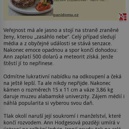
snazšího. Pljeskavica (10 porcí)
Možná jste ji ochutnali na dovolené v
bývalé Jugoslávii, lze ji vi...
panidomu.cz
Veřejnost má ale jasno a stojí na straně zraněné
ženy, kterou „zasáhlo nebe“. Celý případ sledují
média a z obyčejné události se stává senzace.
Nakonec emoce opadnou a spor končí dohodou:
Ann zaplatí 500 dolarů a meteorit získá. Jenže
štěstí jí to nepřinese.
Odmítne lukrativní nabídku na odkoupení a čeká
na ještě lepší. Ta ale nikdy nepřijde. Nakonec
kámen o rozměrech 15 x 11 cm a váze 3,86 kg
daruje muzeu alabamské univerzity. Zájem médií i
náhlá popularita si vyberou svou daň.
Tlak okolí naruší její soukromí i manželství, které
končí rozvodem. Ann Hodgesová později umírá v
ústraní na selhání ledvin. Ironií osudu tak na celé