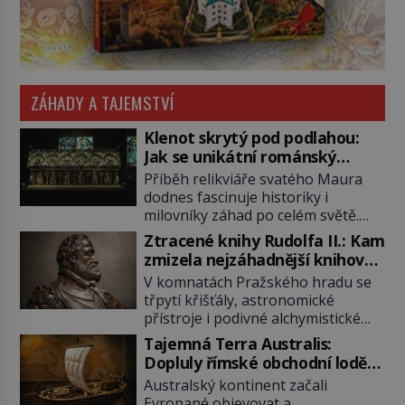
ZÁHADY A TAJEMSTVÍ
Klenot skrytý pod podlahou:
Jak se unikátní románský
poklad dostal do zapadlého
Příběh relikviáře svatého Maura
Bečova?
dodnes fascinuje historiky i
milovníky záhad po celém světě.
Tato románská zlatnická památka
Ztracené knihy Rudolfa II.: Kam
ze 13. století je po českých
zmizela nejzáhadnější knihovna
korunovačních klenotech druhým
Evropy?
V komnatách Pražského hradu se
nejcennějším movitým majetkem v
třpytí křišťály, astronomické
České republice. Přestože byl
přístroje i podivné alchymistické
klenot v roce 1985 po dramatickém
rukopisy. Císař Rudolf II.
pátrání kriminalistů úspěšně
Tajemná Terra Australis:
shromažďuje vše, co souvisí s
nalezen, jeho minulost stále
Dopluly římské obchodní lodě
tajemstvím přírody, hvězd i
obestírá hustá mlha. Otázky, jak
až do Austrálie?
Australský kontinent začali
lidského poznání. Jenže po jeho
přesně se tato […]
Evropané objevovat a