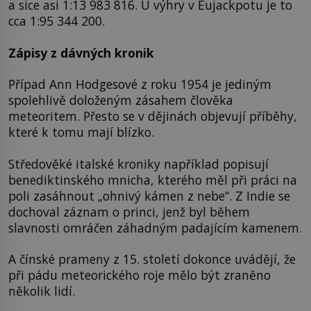
a sice asi 1:13 983 816. U výhry v Eujackpotu je to
cca 1:95 344 200.
Zápisy z dávných kronik
Případ Ann Hodgesové z roku 1954 je jediným
spolehlivě doloženým zásahem člověka
meteoritem. Přesto se v dějinách objevují příběhy,
které k tomu mají blízko.
Středověké italské kroniky například popisují
benediktinského mnicha, kterého měl při práci na
poli zasáhnout „ohnivý kámen z nebe“. Z Indie se
dochoval záznam o princi, jenž byl během
slavnosti omráčen záhadným padajícím kamenem.
A čínské prameny z 15. století dokonce uvádějí, že
při pádu meteorického roje mělo být zraněno
několik lidí.