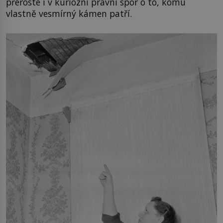
přeroste i v kuriózní právní spor o to, komu
vlastně vesmírný kámen patří.