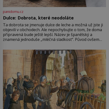
panidomu.cz
Dulce: Dobrota, které neodoláte
Ta dobrota se jmenuje dulce de leche a možná už jste ji
objevili v obchodech. Ale nepochybujte o tom, že doma
připravená bude ještě lepší. Název je španělský a
znamená jednoduše „mléčná sladkost“. Původ ovšem
není úplně jednoznačný, o autorství této receptury se
pře hned několik latinskoamerických zemí a k tomu
Francie, kde se traduje,