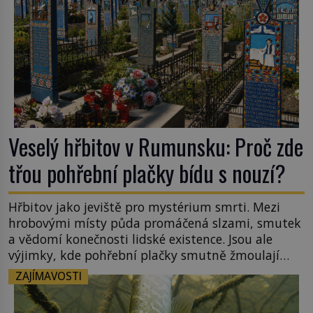
Veselý hřbitov v Rumunsku: Proč zde
třou pohřební plačky bídu s nouzí?
Hřbitov jako jeviště pro mystérium smrti. Mezi
hrobovými místy půda promáčená slzami, smutek
a vědomí konečnosti lidské existence. Jsou ale
výjimky, kde pohřební plačky smutně žmoulají
kapesníky nikoli při smutečním obřadu, ale při
ZAJÍMAVOSTI
pohledu na výši vyměřené podpory
v nezaměstnanosti. Kam vás pozveme? Unikátní