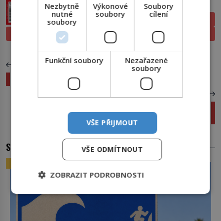
PŘEDPLATNÉ
Nezbytně
Výkonové
Soubory
nutné
soubory
cílení
ELEKTRONICKÉ
soubory
PROLISTOVAT
TIŠTĚNÉ
Funkční soubory
Nezařazené
PŘEDCHOZÍ ČLÁNEK
soubory
Jak lidé uvěřili papíru: Bankovky obelstily svět
DALŠÍ ČLÁNEK
Gutenbergův stroj způsobí revoluci. Vynálezce
ale skončí v dluhové pasti
VŠE PŘIJMOUT
SOUVISEJÍCÍ ČLÁNKY
VŠE ODMÍTNOUT
ZAJÍMAVOSTI
ZOBRAZIT PODROBNOSTI