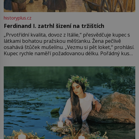
historyplus.cz
Ferdinand I. zatrhl šizení na tržištích
„Prvotřídní kvalita, dovoz z Itálie,“ přesvědčuje kupec s
látkami bohatou pražskou měšťanku. Žena pečlivě
osahává štůček mušelínu. „Vezmu si pět loket,“ prohlásí.
Kupec rychle naměří požadovanou délku. Pořádný kus
mu přitom zůstane za prsty… „Na šaty ho bude málo,
milostpaní. Stačí jenom na sukni,“ zhodnotí švadlena
množství růžového mušelínu. „Ošidili vás, podívejte.“
Vezme do ruky dřevěnou