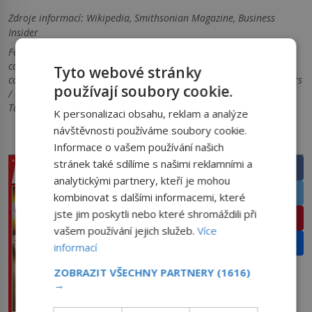
Zdroje informací:
Wikipedia, Smithsonian Magazine, Business
Insider
Foto: 1) United Press International - The San Francisco News /
commons.wikimedia.org / volné dílo 2) Kai NeSmith /
Tyto webové stránky
commons.wikimedia.org / CC BY 4.0 3) Rivers A. Langley; SaveRivers
používají soubory cookie.
/ commons.wikimedia.org / CC BY-SA 3.0 4) Associated Press -
Tampa Bay Times / commons.wikimedia.org / volné dílo
K personalizaci obsahu, reklam a analýze
návštěvnosti používáme soubory cookie.
PRÁVĚ V PRODEJI
SDÍLEJTE ČLÁNEK
Informace o vašem používání našich
stránek také sdílíme s našimi reklamními a
Facebook
analytickými partnery, kteří je mohou
Twitter
kombinovat s dalšími informacemi, které
jste jim poskytli nebo které shromáždili při
Pinterest
vašem používání jejich služeb.
Více
Email
informací
ZOBRAZIT VŠECHNY PARTNERY
(1616)
→