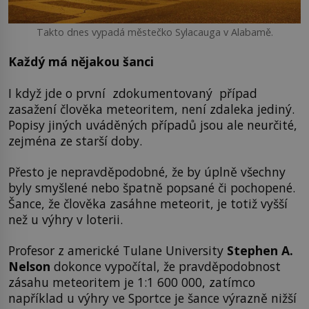
Takto dnes vypadá městečko Sylacauga v Alabamě.
Každý má nějakou šanci
I když jde o první zdokumentovaný případ
zasažení člověka meteoritem, není zdaleka jediný.
Popisy jiných uváděných případů jsou ale neurčité,
zejména ze starší doby.
Přesto je nepravděpodobné, že by úplně všechny
byly smyšlené nebo špatně popsané či pochopené.
Šance, že člověka zasáhne meteorit, je totiž vyšší
než u výhry v loterii.
Profesor z americké Tulane University
Stephen A.
Nelson
dokonce vypočítal, že pravděpodobnost
zásahu meteoritem je 1:1 600 000, zatímco
například u výhry ve Sportce je šance výrazně nižší