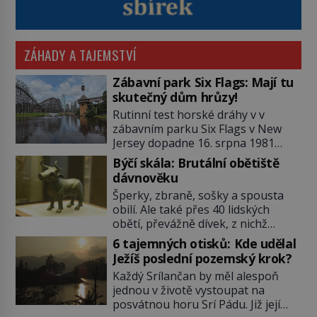
ZÁHADY A TAJEMSTVÍ
Zábavní park Six Flags: Mají tu
skutečný dům hrůzy!
Rutinní test horské dráhy v v
zábavním parku Six Flags v New
Jersey dopadne 16. srpna 1981
katastrofou. 20letý technik Scott
Býčí skála: Brutální obětiště
Tyler se zřítí na zem! Zranění jsou
dávnověku
neslučitelná se životem. „Nepoužil
Šperky, zbraně, sošky a spousta
bezpečnostní zábranu,“ osvětlí
obilí. Ale také přes 40 lidských
smrtelnou nehodu tiskový mluvčí
obětí, převážně dívek, z nichž
parku a vyšetřovatelé mu dávají za
některým rozetnou hlavu a
pravdu: „Atrakce je v pořádku.“ A
6 tajemných otisků: Kde udělal
useknou končetiny. To je slavný
pak přijde srpen roku […]
Ježíš poslední pozemský krok?
halštatský pohřeb. V Evropě
Každý Srílančan by měl alespoň
nevídaný objev, který dodnes
jednou v životě vystoupat na
neumíme vysvětlit… Jeho koníčkem
posvátnou horu Srí Pádu. Již její
je „slepá jeskynní zvířena“, a díky