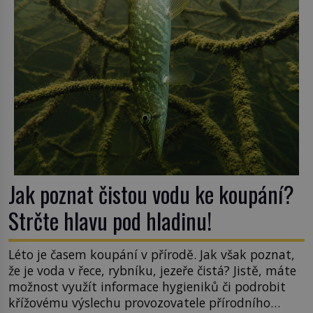
hřbitov, který si vysloužil název „Veselý“, najdeme
v rumunské vesnici Sapanta, nedaleko hranic […]
Jak poznat čistou vodu ke koupání?
Strčte hlavu pod hladinu!
Léto je časem koupání v přírodě. Jak však poznat,
že je voda v řece, rybníku, jezeře čistá? Jistě, máte
možnost využít informace hygieniků či podrobit
křížovému výslechu provozovatele přírodního