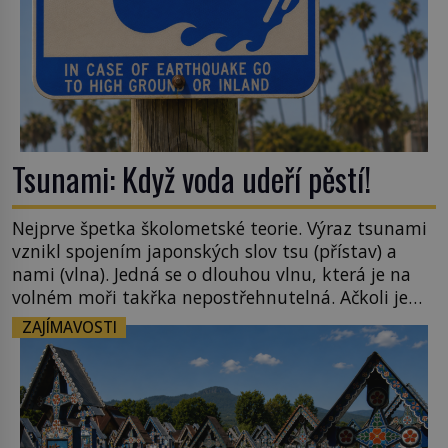
Tsunami: Když voda udeří pěstí!
Nejprve špetka školometské teorie. Výraz tsunami
vznikl spojením japonských slov tsu (přístav) a
nami (vlna). Jedná se o dlouhou vlnu, která je na
volném moři takřka nepostřehnutelná. Ačkoli je
vlnová délka tsunami i 300 kilometrů, výška vlny
ZAJÍMAVOSTI
na volném moři je maximálně 1,5 metru. Máme se
podobné obří vlny obávat i v Evropě? Vznik
tsunami si […]