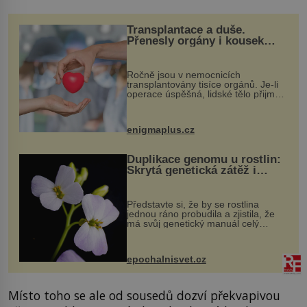
Transplantace a duše.
Přenesly orgány i kousek
osobnosti dárce?
Ročně jsou v nemocnicích
transplantovány tisíce orgánů. Je-li
operace úspěšná, lidské tělo přijme
darovaný orgán za své a pacient
může vést plnohodnotný život. Ale co
když při transplantaci nepřijímám...
enigmaplus.cz
Duplikace genomu u rostlin:
Skrytá genetická zátěž i
evoluční výhoda
Představte si, že by se rostlina
jednou ráno probudila a zjistila, že
má svůj genetický manuál celý
dvakrát. Přesně to se občas v
přírodě stane – a podle nového
výzkumu to může být pro druhy
epochalnisvet.cz
vstupenka...
Místo toho se ale od sousedů dozví překvapivou