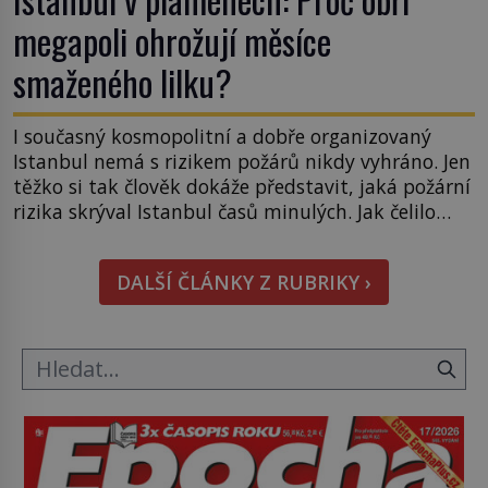
megapoli ohrožují měsíce
smaženého lilku?
I současný kosmopolitní a dobře organizovaný
Istanbul nemá s rizikem požárů nikdy vyhráno. Jen
těžko si tak člověk dokáže představit, jaká požární
rizika skrýval Istanbul časů minulých. Jak čelilo
město v minulosti potenciální ohnivé katastrofě a
proč jsou zde stále tolik obávány měsíce
DALŠÍ ČLÁNKY Z RUBRIKY ›
smaženého lilku? První hasičský sbor se
v Istanbulu objevuje v roce 1714 a […]