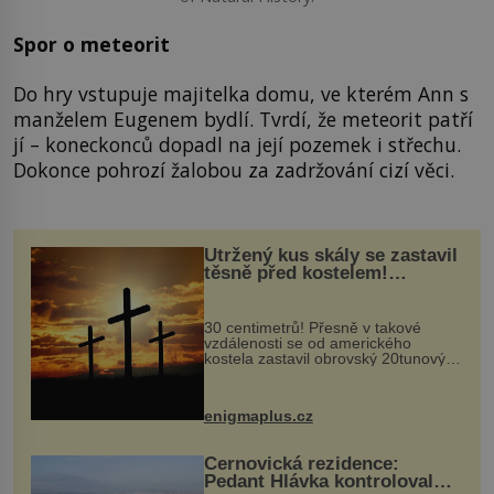
Spor o meteorit
Do hry vstupuje majitelka domu, ve kterém Ann s
manželem Eugenem bydlí. Tvrdí, že meteorit patří
jí – koneckonců dopadl na její pozemek i střechu.
Dokonce pohrozí žalobou za zadržování cizí věci.
Utržený kus skály se zastavil
těsně před kostelem!
Ochránila ho boží síla?
30 centimetrů! Přesně v takové
vzdálenosti se od amerického
kostela zastavil obrovský 20tunový
balvan, který se v květnu 2014
nečekaně odtrhl od nedaleké skály
při její demolici. Podle místních stojí
enigmaplus.cz
...
Černovická rezidence:
Pedant Hlávka kontroloval