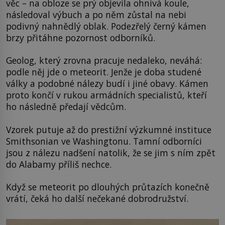
věc – na obloze se prý objevila ohnivá koule,
následoval výbuch a po něm zůstal na nebi
podivný nahnědlý oblak. Podezřelý černý kámen
brzy přitáhne pozornost odborníků.
Geolog, který zrovna pracuje nedaleko, neváhá:
podle něj jde o meteorit. Jenže je doba studené
války a podobné nálezy budí i jiné obavy. Kámen
proto končí v rukou armádních specialistů, kteří
ho následně předají vědcům.
Vzorek putuje až do prestižní výzkumné instituce
Smithsonian ve Washingtonu. Tamní odborníci
jsou z nálezu nadšení natolik, že se jim s ním zpět
do Alabamy příliš nechce.
Když se meteorit po dlouhých průtazích konečně
vrátí, čeká ho další nečekané dobrodružství.