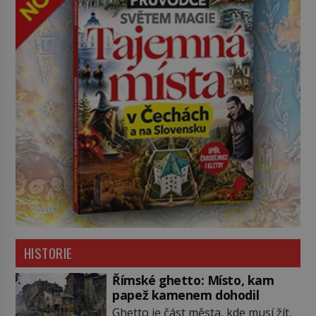
HISTORIE
Římské ghetto: Místo, kam
papež kamenem dohodil
Ghetto je část města, kde musí žít,