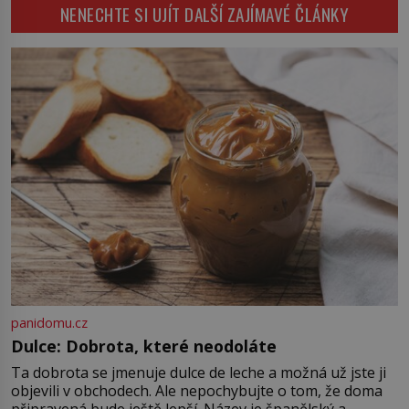
NENECHTE SI UJÍT DALŠÍ ZAJÍMAVÉ ČLÁNKY
Konerak Sinthasomphone. Když ho
zastaví policejní hlídka, ochable jí
nadiktuje adresu „jeho kamaráda“.
Strážníci ho dopraví zpět do
udaného bytu. Oním „kamarádem“
je ovšem jeden z nejslavnějších
vrahů, Jeffrey Dahmer (1960–1994).
Je 27. května 1991. […]
panidomu.cz
Dulce: Dobrota, které neodoláte
Ta dobrota se jmenuje dulce de leche a možná už jste ji
objevili v obchodech. Ale nepochybujte o tom, že doma
připravená bude ještě lepší. Název je španělský a