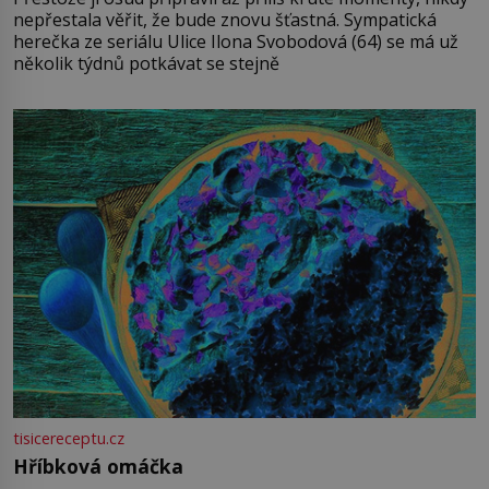
nepřestala věřit, že bude znovu šťastná. Sympatická
herečka ze seriálu Ulice Ilona Svobodová (64) se má už
několik týdnů potkávat se stejně
tisicereceptu.cz
Hříbková omáčka