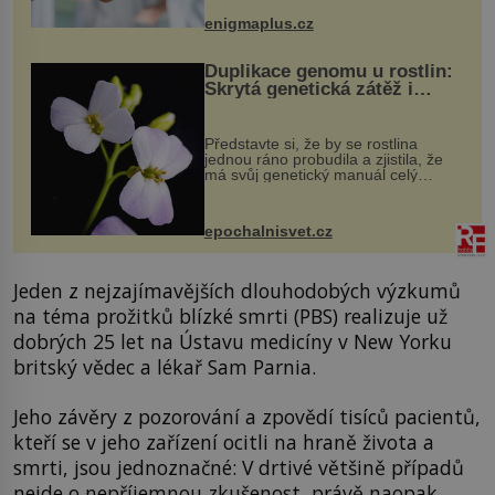
když při transplantaci nepřijímám...
enigmaplus.cz
Duplikace genomu u rostlin:
Skrytá genetická zátěž i
evoluční výhoda
Představte si, že by se rostlina
jednou ráno probudila a zjistila, že
má svůj genetický manuál celý
dvakrát. Přesně to se občas v
přírodě stane – a podle nového
výzkumu to může být pro druhy
epochalnisvet.cz
vstupenka...
Jeden z nejzajímavějších dlouhodobých výzkumů
na téma prožitků blízké smrti (PBS) realizuje už
dobrých 25 let na Ústavu medicíny v New Yorku
britský vědec a lékař Sam Parnia.
Jeho závěry z pozorování a zpovědí tisíců pacientů,
kteří se v jeho zařízení ocitli na hraně života a
smrti, jsou jednoznačné: V drtivé většině případů
nejde o nepříjemnou zkušenost, právě naopak.