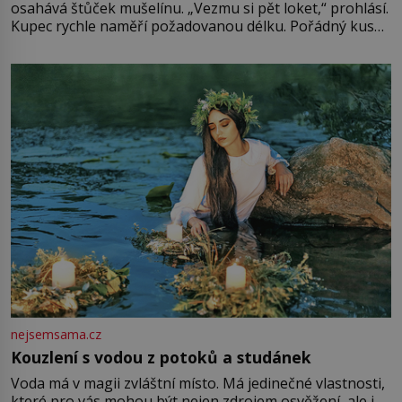
osahává štůček mušelínu. „Vezmu si pět loket,“ prohlásí.
Kupec rychle naměří požadovanou délku. Pořádný kus
mu přitom zůstane za prsty… „Na šaty ho bude málo,
milostpaní. Stačí jenom na sukni,“ zhodnotí švadlena
množství růžového mušelínu. „Ošidili vás, podívejte.“
Vezme do ruky dřevěnou
nejsemsama.cz
Kouzlení s vodou z potoků a studánek
Voda má v magii zvláštní místo. Má jedinečné vlastnosti,
které pro vás mohou být nejen zdrojem osvěžení, ale i