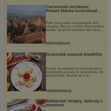
Černovická rezidence:
Pedant Hlávka kontroloval
každou cihlu
Patří mezi sedm novodobých divů
Ukrajiny. Řeč je o obřím černovickém
areálu, za jehož vznikem stál slavný
český architekt Josef Hlávka. Ten si
na něm dal mimořádně záležet. Jeho
stavební plány by při ...
historyplus.cz
Gruzínské masové knedlíčky
Gruzie se nachází na rozhraní dvou
kontinentů a právě to se promítá i do
její kuchyně. Snoubí se v ní
evropské a asijské chutě a díky tomu
vznikají rozmanité a chuťově bohaté
pokrmy, které rozhodně st...
nejsemsama.cz
Balkánské recepty, dobroty z
dovolené