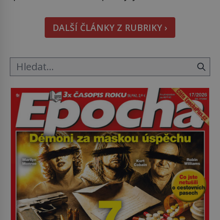
doma králíka, mrkev mu dát můžete. A nejspíš mu
i bude chutnat, ovšem měl by ji mít jen jako
DALŠÍ ČLÁNKY Z RUBRIKY ›
občasný pamlsek. […]