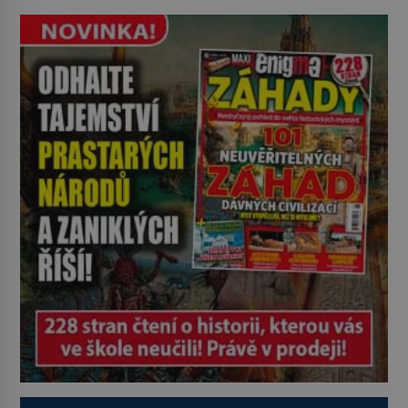
pověsil Napoleon? Samotný císař
Napoleon Bonaparte (1769–1821)
má pro malbu slabost, a tak si ji
ještě jako první konzul přemístí do
své ložnice v Tuilerisjkém […]