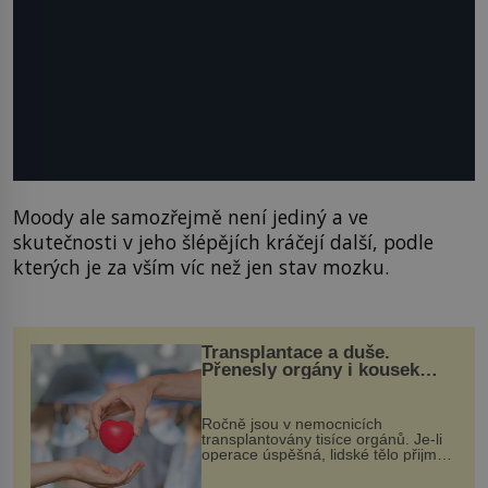
Moody ale samozřejmě není jediný a ve
skutečnosti v jeho šlépějích kráčejí další, podle
kterých je za vším víc než jen stav mozku.
Transplantace a duše.
Přenesly orgány i kousek
osobnosti dárce?
Ročně jsou v nemocnicích
transplantovány tisíce orgánů. Je-li
operace úspěšná, lidské tělo přijme
darovaný orgán za své a pacient
může vést plnohodnotný život. Ale co