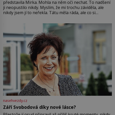
představila Mirka. Mohla na něm oči nechat. To nadšení
ji neopustilo nikdy. Myslím, že mi trochu záviděla, ale
nikdy jsem jí to neřekla. Tátu měla ráda, ale co si
pamatuji, tak jsme s Mirkem byli zamilovaní mnohem víc.
Jsme spolu moc rádi Tehdy byla jiná doba, když
nasehvezdy.cz
Září Svobodová díky nové lásce?
Přestože jí osud připravil až příliš kruté momenty, nikdy