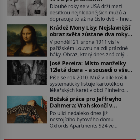
Dlouhé roky se v USA drží mezi
desítkou nejhledanějších mužů a
dopracuje to až na číslo dvě – hned
po Usámovi bin Ládinovi (1957–
Krádež Mony Lisy: Nejslavnější
2011). To je James „Whitey“ Bulger
obraz světa zůstane dva roky
(1929–2018) viněný ze spoluúčasti
nezvěstný
V pondělí 21. srpna 1911 visí v
na 19 vraždách, vydírání a lichvy. A
pařížském Louvru na zdi prázdné
samozřejmě, krom toho je ještě
háky. Obraz, který dnes zná celý
drogový dealer, který neváhá
svět, je pryč. Zpočátku si nikdo
odstranit z cesty všechny práskače,
José Pereira: Místo manželky
nemyslí, že jde o krádež.
zatímco […]
12letá dcera – a sousedi o všem
Zaměstnanci jsou přesvědčeni, že
vědí!
Píše se rok 2010. Muž v bílé košili
Mona Lisa je jen v restaurátorské
systematicky listuje kartotékou
dílně nebo u fotografa. Když se
lékařských karet v obci Pinheiro
ukáže pravda, propukne jeden z
ležící asi 20 kilometrů od farmy s
největších honů na zloděje v […]
Božská práce pro Jeffreyho
podivínským majitelem. Něco tu
Dahmera: Vrah skončí v
nesedí. Ledaže… Ledaže by ta
tratolišti krve ve vězeňských
Po ulici nedaleko dnes již
mladá dívka z farmy byla ne
umývárnách
nestojícího bytového domu
manželkou, ale dcerou – a všechny
Oxfords Apartments 924 ve
ty děti byly zplozené v incestu. Na
wisconsinském Milwaukee se
sociálním odboru jednoho z […]
potácí zcela zmatený 14letý