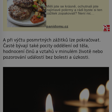
Měli jste se krásně, ochutnali jste
zajímavé pokrmy a rádi byste si ten
zážitek zopakovali? Není nic
snazšího. Pljeskavica (10 porcí)
Možná jste ji ochutnali na dovolené v
bývalé Jugoslávii, lze ji vi...
panidomu.cz
A při výčtu posmrtných zážitků lze pokračovat.
Časté bývají také pocity oddělení od těla,
hodnocení činů a vztahů v minulém životě nebo
pozorování událostí bez bolesti a úzkosti.