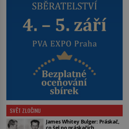
SVĚT ZLOČINU
James Whitey Bulger: Práskač,
co šel po práskačích