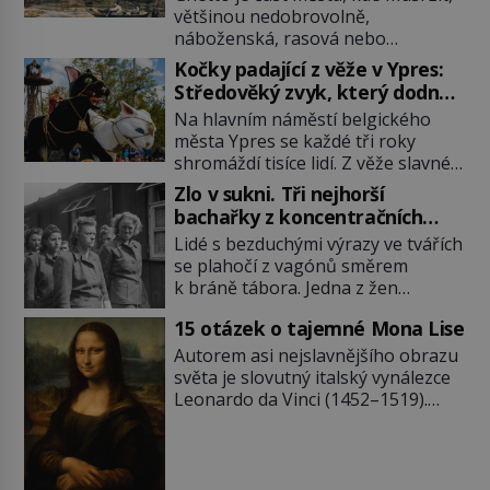
většinou nedobrovolně,
náboženská, rasová nebo
národnostní menšina obyvatel.
Kočky padající z věže v Ypres:
Bohaté historické zkušenosti mají s
Středověký zvyk, který dodnes
takovým životem Židé. Už od
budí rozpaky
Na hlavním náměstí belgického
středověku jsou totiž v každou
města Ypres se každé tři roky
chvíli nuceni v nějakém žít. Mezi ty
shromáždí tisíce lidí. Z věže slavné
nejslavnější patří i římské ghetto
tržnice létají do davu kočky, diváci
založené v roce 1555. Pokud jde o
Zlo v sukni. Tři nejhorší
jásají a snaží se je chytit. Naštěstí
vztah k Židům, nemá se Řím čím
bachařky z koncentračních
už nejde o živá zvířata, ale jenom o
chlubit. […]
táborů
Lidé s bezduchými výrazy ve tvářích
plyšové suvenýry. Kdysi to ale bylo
se plahočí z vagónů směrem
jinak. Tato veselá podívaná
k bráně tábora. Jedna z žen
připomíná jeden z nejpodivnějších
pohlédne přímo na dozorkyni a
a zároveň nejkrutějších zvyků […]
15 otázek o tajemné Mona Lise
jejich oči se setkají. Místo soucitu
však přichází gesto, které
Autorem asi nejslavnějšího obrazu
nebožačku posílá rovnou do
světa je slovutný italský vynálezce
plynové komory. Jména jako Rudolf
Leonardo da Vinci (1452–1519).
Höss (1901–1947), Josef Mengele
Jenže jeho nevinně usmívající dámu
(1911–1979) či Heinrich Himmler
obklopují otazníky, na některé
(1900–1945) zná každý, o koho se
historici odpověď objeví, jiné
historie jen otřela. Jenže […]
zůstanou nezodpovězené. Kam si ji