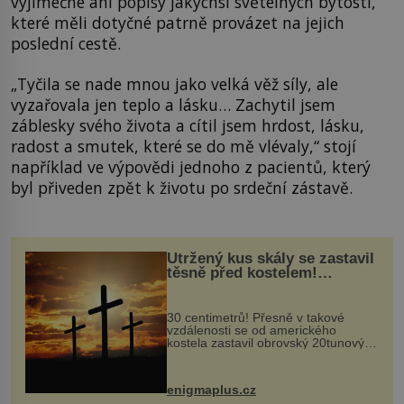
výjimečné ani popisy jakýchsi světelných bytostí,
které měli dotyčné patrně provázet na jejich
poslední cestě.
„Tyčila se nade mnou jako velká věž síly, ale
vyzařovala jen teplo a lásku… Zachytil jsem
záblesky svého života a cítil jsem hrdost, lásku,
radost a smutek, které se do mě vlévaly,“ stojí
například ve výpovědi jednoho z pacientů, který
byl přiveden zpět k životu po srdeční zástavě.
Utržený kus skály se zastavil
těsně před kostelem!
Ochránila ho boží síla?
30 centimetrů! Přesně v takové
vzdálenosti se od amerického
kostela zastavil obrovský 20tunový
balvan, který se v květnu 2014
nečekaně odtrhl od nedaleké skály
při její demolici. Podle místních stojí
enigmaplus.cz
...