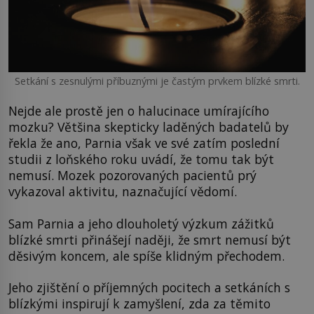
Setkání s zesnulými příbuznými je častým prvkem blízké smrti.
Nejde ale prostě jen o halucinace umírajícího
mozku? Většina skepticky laděných badatelů by
řekla že ano, Parnia však ve své zatím poslední
studii z loňského roku uvádí, že tomu tak být
nemusí. Mozek pozorovaných pacientů prý
vykazoval aktivitu, naznačující vědomí.
Sam Parnia a jeho dlouholetý výzkum zážitků
blízké smrti přinášejí naději, že smrt nemusí být
děsivým koncem, ale spíše klidným přechodem.
Jeho zjištění o příjemných pocitech a setkáních s
blízkými inspirují k zamyšlení, zda za těmito