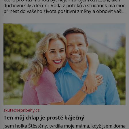
duchovní síly a léčení. Voda z potoků a studánek má moc
přinést do vašeho života pozitivní změny a obnovit vaši
energii. Využitím těchto přírodních zdrojů v magii
můžete obohatit své rituály a přinést do svého života
větší harmonii a klid. Je důležité
skutecnepribehy.cz
Ten můj chlap je prostě báječný
Jsem holka Štěstěny, tvrdila moje máma, když jsem doma