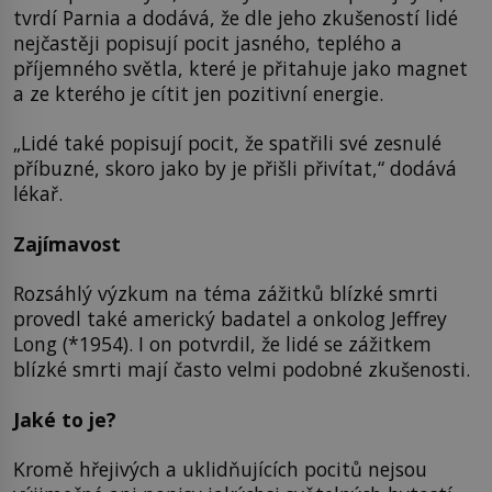
tvrdí Parnia a dodává, že dle jeho zkušeností lidé
nejčastěji popisují pocit jasného, teplého a
příjemného světla, které je přitahuje jako magnet
a ze kterého je cítit jen pozitivní energie.
„Lidé také popisují pocit, že spatřili své zesnulé
příbuzné, skoro jako by je přišli přivítat,“ dodává
lékař.
Zajímavost
Rozsáhlý výzkum na téma zážitků blízké smrti
provedl také americký badatel a onkolog Jeffrey
Long (*1954). I on potvrdil, že lidé se zážitkem
blízké smrti mají často velmi podobné zkušenosti.
Jaké to je?
Kromě hřejivých a uklidňujících pocitů nejsou