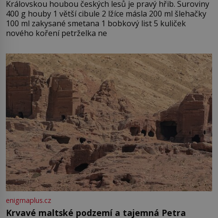
Královskou houbou českých lesů je pravý hřib. Suroviny
400 g houby 1 větší cibule 2 lžíce másla 200 ml šlehačky
100 ml zakysané smetana 1 bobkový list 5 kuliček
nového koření petrželka ne
enigmaplus.cz
Krvavé maltské podzemí a tajemná Petra