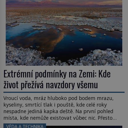
letního koupání. Stačí se však podívat […]
Extrémní podmínky na Zemi: Kde
život přežívá navzdory všemu
Vroucí voda, mráz hluboko pod bodem mrazu,
kyseliny, smrtící tlak i pouště, kde celé roky
nespadne jediná kapka deště. Na první pohled
místa, kde nemůže existovat vůbec nic. Přesto
právě tady vědci objevují organismy, které
VĚDA A TECHNIKA