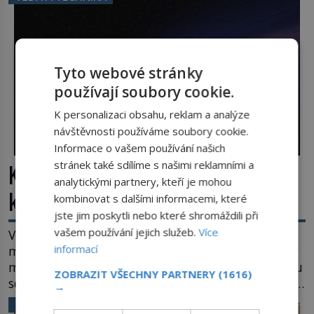
posouvají hranice života. Každý nový nález mění
naše představy o tom, co všechno dokáže příroda a
napovídá, kde bychom jednou […]
Tyto webové stránky
používají soubory cookie.
K personalizaci obsahu, reklam a analýze
návštěvnosti používáme soubory cookie.
Informace o vašem používání našich
Kosmická hádanka: Jaká je největší
stránek také sdílíme s našimi reklamními a
analytickými partnery, kteří je mohou
kometa ve známém vesmíru?
kombinovat s dalšími informacemi, které
jste jim poskytli nebo které shromáždili při
vašem používání jejich služeb.
Více
Vesmír se rozpíná stále rychleji. Jenže, jak je to
informací
možné? Současná fyzika je v koncích. Odpovědí by
mohla být hypotetická temná energie. Právě na tu
ZOBRAZIT VŠECHNY PARTNERY
(1616)
se zaměří pozornost dvojice zkušených astronomů.
→
Namísto ní ale objeví něco mnohem
VĚDA A TECHNIKA