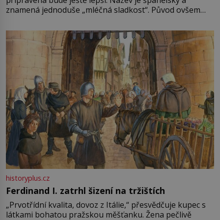
znamená jednoduše „mléčná sladkost“. Původ ovšem
není úplně jednoznačný, o autorství této receptury se
pře hned několik latinskoamerických zemí a k tomu
Francie, kde se traduje,
historyplus.cz
Ferdinand I. zatrhl šizení na tržištích
„Prvotřídní kvalita, dovoz z Itálie,“ přesvědčuje kupec s
látkami bohatou pražskou měšťanku. Žena pečlivě