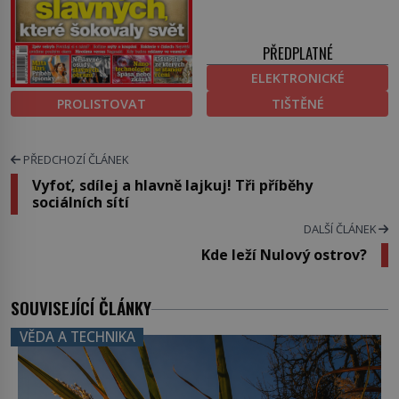
PŘEDPLATNÉ
ELEKTRONICKÉ
PROLISTOVAT
TIŠTĚNÉ
PŘEDCHOZÍ ČLÁNEK
Vyfoť, sdílej a hlavně lajkuj! Tři příběhy
sociálních sítí
DALŠÍ ČLÁNEK
Kde leží Nulový ostrov?
SOUVISEJÍCÍ ČLÁNKY
VĚDA A TECHNIKA