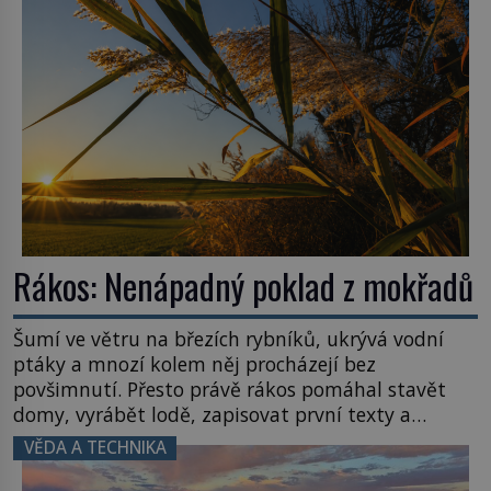
Rákos: Nenápadný poklad z mokřadů
Šumí ve větru na březích rybníků, ukrývá vodní
ptáky a mnozí kolem něj procházejí bez
povšimnutí. Přesto právě rákos pomáhal stavět
domy, vyrábět lodě, zapisovat první texty a
inspiroval řadu pověstí. Tato skromná, ale
VĚDA A TECHNIKA
užitečná rostlina provází člověka už tisíce let.
Většina lidí vnímá rákos jen jako obyčejnou kulisu