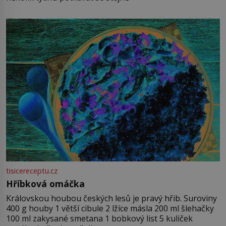
tisicereceptu.cz
Hříbková omáčka
Královskou houbou českých lesů je pravý hřib. Suroviny
400 g houby 1 větší cibule 2 lžíce másla 200 ml šlehačky
100 ml zakysané smetana 1 bobkový list 5 kuliček