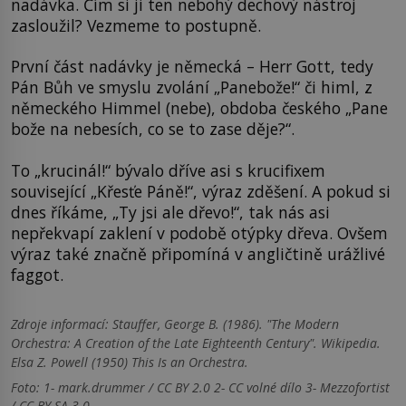
nadávka. Čím si ji ten nebohý dechový nástroj
zasloužil? Vezmeme to postupně.
První část nadávky je německá – Herr Gott, tedy
Pán Bůh ve smyslu zvolání „Panebože!“ či himl, z
německého Himmel (nebe), obdoba českého „Pane
bože na nebesích, co se to zase děje?“.
To „krucinál!“ bývalo dříve asi s krucifixem
související „Křesťe Páně!“, výraz zděšení. A pokud si
dnes říkáme, „Ty jsi ale dřevo!“, tak nás asi
nepřekvapí zaklení v podobě otýpky dřeva. Ovšem
výraz také značně připomíná v angličtině urážlivé
faggot.
Zdroje informací:
Stauffer, George B. (1986). "The Modern
Orchestra: A Creation of the Late Eighteenth Century". Wikipedia.
Elsa Z. Powell (1950) This Is an Orchestra.
Foto: 1- mark.drummer / CC BY 2.0 2- CC volné dílo 3- Mezzofortist
/ CC BY-SA 3.0