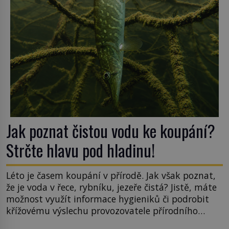
v rumunské vesnici Sapanta, nedaleko hranic […]
Jak poznat čistou vodu ke koupání?
Strčte hlavu pod hladinu!
Léto je časem koupání v přírodě. Jak však poznat,
že je voda v řece, rybníku, jezeře čistá? Jistě, máte
možnost využít informace hygieniků či podrobit
křížovému výslechu provozovatele přírodního
koupaliště. Existuje ale ještě jiná alternativa. Jaká?