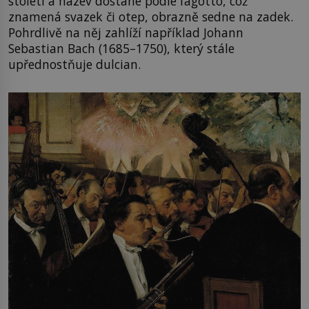
století a název dostane podle fagotto, což
znamená svazek či otep, obrazně sedne na zadek.
Pohrdlivě na něj zahlíží například Johann
Sebastian Bach (1685–1750), který stále
upřednostňuje dulcian.