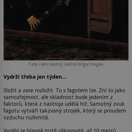
Tady nám nástroj zvěčnil Edgar Degas.
Vydrží třeba jen týden…
Složit a zase rozložit. To s fagotem lze. Zní to jako
samozřejmost, ale skladnost bude jedením z
faktorů, která z nástroje udělá hit. Samotný zvuk
fagotu vytváří takzvaný strojek, který se proudem
vzduchu rozkmitá.
Vyrábí se hlavně trstě rákosovité, až 10 metrů