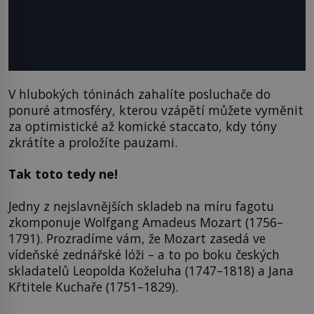
V hlubokých tóninách zahalíte posluchače do
ponuré atmosféry, kterou vzápětí můžete vyměnit
za optimistické až komické staccato, kdy tóny
zkrátíte a proložíte pauzami.
Tak toto tedy ne!
Jedny z nejslavnějších skladeb na míru fagotu
zkomponuje Wolfgang Amadeus Mozart (1756–
1791). Prozradíme vám, že Mozart zasedá ve
vídeňské zednářské lóži – a to po boku českých
skladatelů Leopolda Koželuha (1747–1818) a Jana
Křtitele Kuchaře (1751–1829).