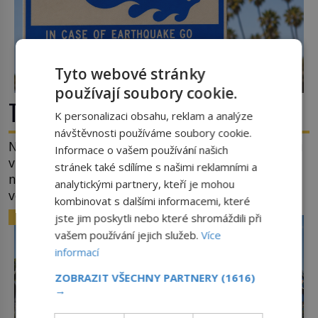
Tyto webové stránky
používají soubory cookie.
Tsunami: Když voda udeří pěstí!
K personalizaci obsahu, reklam a analýze
návštěvnosti používáme soubory cookie.
Nejprve špetka školometské teorie. Výraz tsunami
Informace o vašem používání našich
vznikl spojením japonských slov tsu (přístav) a
stránek také sdílíme s našimi reklamními a
nami (vlna). Jedná se o dlouhou vlnu, která je na
analytickými partnery, kteří je mohou
volném moři takřka nepostřehnutelná. Ačkoli je
kombinovat s dalšími informacemi, které
vlnová délka tsunami i 300 kilometrů, výška vlny
ZAJÍMAVOSTI
jste jim poskytli nebo které shromáždili při
na volném moři je maximálně 1,5 metru. Máme se
vašem používání jejich služeb.
Více
podobné obří vlny obávat i v Evropě? Vznik
informací
tsunami si […]
ZOBRAZIT VŠECHNY PARTNERY
(1616)
→