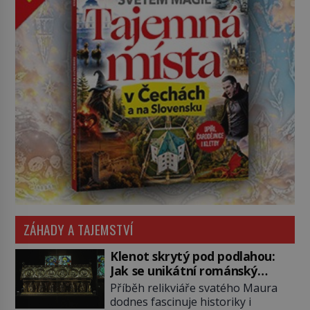
ZÁHADY A TAJEMSTVÍ
Klenot skrytý pod podlahou:
Jak se unikátní románský
poklad dostal do zapadlého
Příběh relikviáře svatého Maura
Bečova?
dodnes fascinuje historiky i