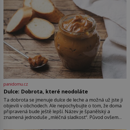
jen jeho otčím, ale rovnou otec.
Velký otazník také visí nad tím, […]
panidomu.cz
Dulce: Dobrota, které neodoláte
Ta dobrota se jmenuje dulce de leche a možná už jste ji
objevili v obchodech. Ale nepochybujte o tom, že doma
připravená bude ještě lepší. Název je španělský a
znamená jednoduše „mléčná sladkost“. Původ ovšem
není úplně jednoznačný, o autorství této receptury se
pře hned několik latinskoamerických zemí a k tomu