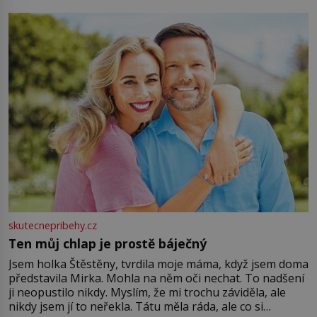
můžete obohatit své rituály a přinést do svého života
větší harmonii a klid. Je důležité
skutecnepribehy.cz
Ten můj chlap je prostě báječný
Jsem holka Štěstěny, tvrdila moje máma, když jsem doma
představila Mirka. Mohla na něm oči nechat. To nadšení
ji neopustilo nikdy. Myslím, že mi trochu záviděla, ale
nikdy jsem jí to neřekla. Tátu měla ráda, ale co si