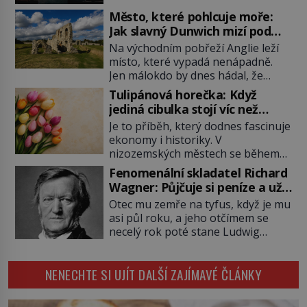
představit, jaká požární rizika
Město, které pohlcuje moře:
skrýval Istanbul časů minulých. Jak
Jak slavný Dunwich mizí pod
čelilo město v minulosti potenciální
hladinou
Na východním pobřeží Anglie leží
ohnivé katastrofě a proč jsou zde
místo, které vypadá nenápadně.
stále tolik obávány měsíce
Jen málokdo by dnes hádal, že
smaženého lilku? První hasičský
právě zde kdysi stojí jeden z
sbor se v Istanbulu objevuje v roce
Tulipánová horečka: Když
nejvýznamnějších anglických
1714 a […]
jediná cibulka stojí víc než
přístavů. Středověký Dunwich
honosný dům
Je to příběh, který dodnes fascinuje
soupeří svým významem s
ekonomy i historiky. V
Londýnem, pyšní se kostely,
nizozemských městech se během
kláštery i rušnými tržišti. Pak se ale
několika měsíců obyčejná cibulka
příroda obrátí proti němu. Bouře,
Fenomenální skladatel Richard
tulipánu mění v jednu z nejdražších
mořská eroze a postupující pobřeží
Wagner: Půjčuje si peníze a už
věcí na trhu. Lidé uzavírají obchody
během několika staletí pohltí […]
je nevrací!
Otec mu zemře na tyfus, když je mu
za částky, které odpovídají ceně
asi půl roku, a jeho otčímem se
luxusních domů, věří v nekonečný
necelý rok poté stane Ludwig
růst a bohatství na dosah ruky. Pak
Geyer (1779–1821). Je o pět let
ale přijde únor roku 1637 a sen o
mladší, než matka Richarda
[…]
NENECHTE SI UJÍT DALŠÍ ZAJÍMAVÉ ČLÁNKY
Wagnera (1813–1883) a podle
nedochované korespondence je
docela dobře možné, že Geyer není