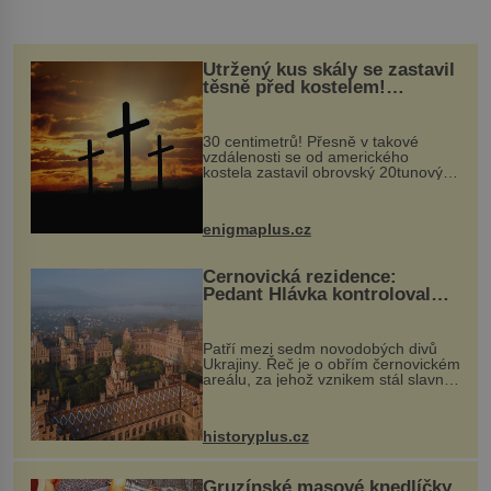
Utržený kus skály se zastavil
těsně před kostelem!
Ochránila ho boží síla?
30 centimetrů! Přesně v takové
vzdálenosti se od amerického
kostela zastavil obrovský 20tunový
balvan, který se v květnu 2014
nečekaně odtrhl od nedaleké skály
při její demolici. Podle místních stojí
enigmaplus.cz
...
Černovická rezidence:
Pedant Hlávka kontroloval
každou cihlu
Patří mezi sedm novodobých divů
Ukrajiny. Řeč je o obřím černovickém
areálu, za jehož vznikem stál slavný
český architekt Josef Hlávka. Ten si
na něm dal mimořádně záležet. Jeho
stavební plány by při ...
historyplus.cz
Gruzínské masové knedlíčky