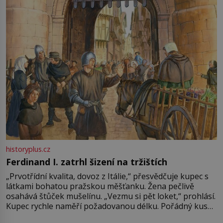
Francie, kde se traduje,
historyplus.cz
Ferdinand I. zatrhl šizení na tržištích
„Prvotřídní kvalita, dovoz z Itálie,“ přesvědčuje kupec s
látkami bohatou pražskou měšťanku. Žena pečlivě
osahává štůček mušelínu. „Vezmu si pět loket,“ prohlásí.
Kupec rychle naměří požadovanou délku. Pořádný kus
mu přitom zůstane za prsty… „Na šaty ho bude málo,