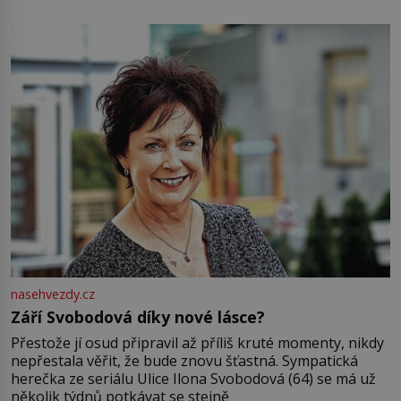
pamatuji, tak jsme s Mirkem byli zamilovaní mnohem víc.
Jsme spolu moc rádi Tehdy byla jiná doba, když
nasehvezdy.cz
Září Svobodová díky nové lásce?
Přestože jí osud připravil až příliš kruté momenty, nikdy
nepřestala věřit, že bude znovu šťastná. Sympatická
herečka ze seriálu Ulice Ilona Svobodová (64) se má už
několik týdnů potkávat se stejně