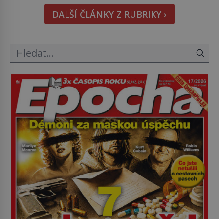
Podívat se pod hladinu a zjistit, kdo si onu
DALŠÍ ČLÁNKY Z RUBRIKY ›
konkrétní vodní lokalitu oblíbil už dávno před
vámi. Říká se jim bioindikátory […]