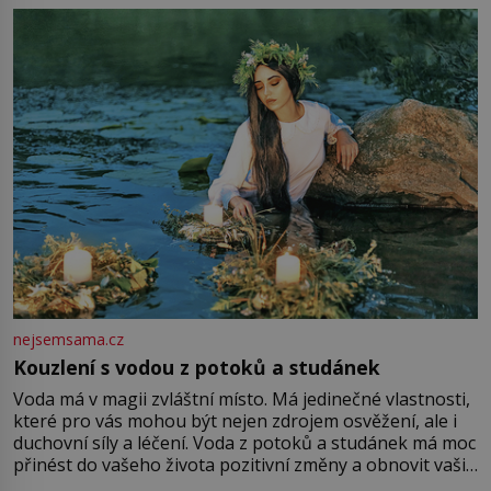
milostpaní. Stačí jenom na sukni,“ zhodnotí švadlena
množství růžového mušelínu. „Ošidili vás, podívejte.“
Vezme do ruky dřevěnou
nejsemsama.cz
Kouzlení s vodou z potoků a studánek
Voda má v magii zvláštní místo. Má jedinečné vlastnosti,
které pro vás mohou být nejen zdrojem osvěžení, ale i
duchovní síly a léčení. Voda z potoků a studánek má moc
přinést do vašeho života pozitivní změny a obnovit vaši
energii. Využitím těchto přírodních zdrojů v magii