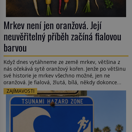
Mrkev není jen oranžová. Její
neuvěřitelný příběh začíná fialovou
barvou
Když dnes vytáhneme ze země mrkev, většina z
nás očekává sytě oranžový kořen. Jenže po většinu
své historie je mrkev všechno možné, jen ne
oranžová. Je fialová, žlutá, bílá, někdy dokonce
téměř černá. Až díky stovkám let pečlivého
ZAJÍMAVOSTI
šlechtění se z ní stává zelenina, bez které si českou
zahradu ani nedokážeme představit. Její příběh je
[…]