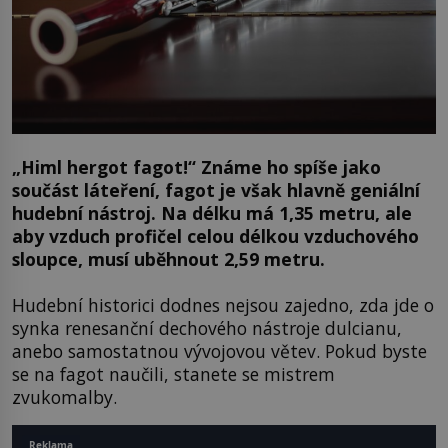
„Himl hergot fagot!“ Známe ho spíše jako
součást láteření, fagot je však hlavně geniální
hudební nástroj. Na délku má 1,35 metru, ale
aby vzduch profičel celou délkou vzduchového
sloupce, musí uběhnout 2,59 metru.
Hudební historici dodnes nejsou zajedno, zda jde o
synka renesanční dechového nástroje dulcianu,
anebo samostatnou vývojovou větev. Pokud byste
se na fagot naučili, stanete se mistrem
zvukomalby.
Reklama