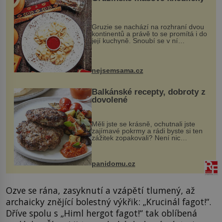
Gruzie se nachází na rozhraní dvou
kontinentů a právě to se promítá i do
její kuchyně. Snoubí se v ní
evropské a asijské chutě a díky tomu
vznikají rozmanité a chuťově bohaté
pokrmy, které rozhodně st...
nejsemsama.cz
Balkánské recepty, dobroty z
dovolené
Měli jste se krásně, ochutnali jste
zajímavé pokrmy a rádi byste si ten
zážitek zopakovali? Není nic
snazšího. Pljeskavica (10 porcí)
Možná jste ji ochutnali na dovolené v
bývalé Jugoslávii, lze ji vi...
panidomu.cz
Ozve se rána, zasyknutí a vzápětí tlumený, až
archaicky znějící bolestný výkřik: „Krucinál fagot!“.
Dříve spolu s „Himl hergot fagot!“ tak oblíbená