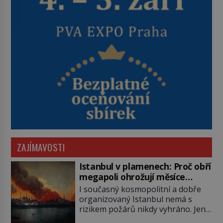
ZAJÍMAVOSTI
Istanbul v plamenech: Proč obří
megapoli ohrožují měsíce
smaženého lilku?
I současný kosmopolitní a dobře
organizovaný Istanbul nemá s
rizikem požárů nikdy vyhráno. Jen
těžko si tak člověk dokáže