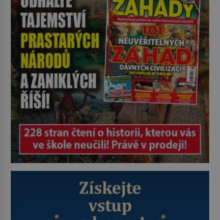
pravdu na padrť a prohlásit, že to
byl jen životem unavený a drogou
ovládaný muž? Marcus Aurelius byl
zastáncem stoicismu, učení, […]