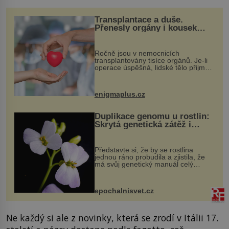
Transplantace a duše.
Přenesly orgány i kousek
osobnosti dárce?
Ročně jsou v nemocnicích
transplantovány tisíce orgánů. Je-li
operace úspěšná, lidské tělo přijme
darovaný orgán za své a pacient
může vést plnohodnotný život. Ale co
když při transplantaci nepřijímám...
enigmaplus.cz
Duplikace genomu u rostlin:
Skrytá genetická zátěž i
evoluční výhoda
Představte si, že by se rostlina
jednou ráno probudila a zjistila, že
má svůj genetický manuál celý
dvakrát. Přesně to se občas v
přírodě stane – a podle nového
výzkumu to může být pro druhy
epochalnisvet.cz
vstupenka...
Ne každý si ale z novinky, která se zrodí v Itálii 17.