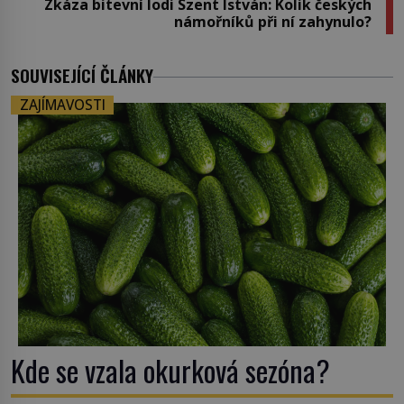
Zkáza bitevní lodi Szent István: Kolik českých
námořníků při ní zahynulo?
SOUVISEJÍCÍ ČLÁNKY
ZAJÍMAVOSTI
Kde se vzala okurková sezóna?