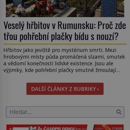
Veselý hřbitov v Rumunsku: Proč zde
třou pohřební plačky bídu s nouzí?
Hřbitov jako jeviště pro mystérium smrti. Mezi
hrobovými místy půda promáčená slzami, smutek
a vědomí konečnosti lidské existence. Jsou ale
výjimky, kde pohřební plačky smutně žmoulají
kapesníky nikoli při smutečním obřadu, ale při
pohledu na výši vyměřené podpory
DALŠÍ ČLÁNKY Z RUBRIKY ›
v nezaměstnanosti. Kam vás pozveme? Unikátní
hřbitov, který si vysloužil název „Veselý“, najdeme
v rumunské vesnici Sapanta, nedaleko hranic […]