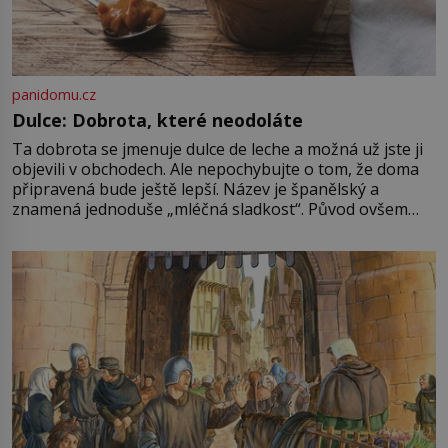
panidomu.cz
Dulce: Dobrota, které neodoláte
Ta dobrota se jmenuje dulce de leche a možná už jste ji
objevili v obchodech. Ale nepochybujte o tom, že doma
připravená bude ještě lepší. Název je španělský a
znamená jednoduše „mléčná sladkost“. Původ ovšem
není úplně jednoznačný, o autorství této receptury se
pře hned několik latinskoamerických zemí a k tomu
Francie, kde se traduje,