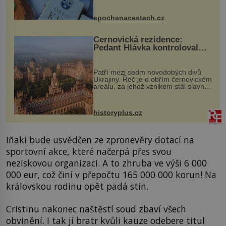
komentovanou prohlídku kostela,
dobovou hudbu, řemesla, atrakce...
epochanacestach.cz
Černovická rezidence:
Pedant Hlávka kontroloval
každou cihlu
Patří mezi sedm novodobých divů
Ukrajiny. Řeč je o obřím černovickém
areálu, za jehož vznikem stál slavný
český architekt Josef Hlávka. Ten si
na něm dal mimořádně záležet. Jeho
stavební plány by při ...
historyplus.cz
Iñaki bude usvědčen ze zpronevěry dotací na
sportovní akce, které načerpá přes svou
neziskovou organizaci. A to zhruba ve výši 6 000
000 eur, což činí v přepočtu 165 000 000 korun! Na
královskou rodinu opět padá stín.
Cristinu nakonec naštěstí soud zbaví všech
obvinění. I tak jí bratr kvůli kauze odebere titul