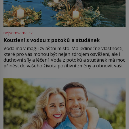
nejsemsama.cz
Kouzlení s vodou z potoků a studánek
Voda má v magii zvláštní místo. Má jedinečné vlastnosti,
které pro vás mohou být nejen zdrojem osvěžení, ale i
duchovní síly a léčení. Voda z potoků a studánek má moc
přinést do vašeho života pozitivní změny a obnovit vaši
energii. Využitím těchto přírodních zdrojů v magii
můžete obohatit své rituály a přinést do svého života
větší harmonii a klid. Je důležité