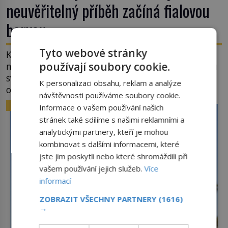
neuvěřitelný příběh začíná fialovou
barvou
Tyto webové stránky
Když dnes vytáhneme ze země mrkev, většina z
používají soubory cookie.
nás očekává sytě oranžový kořen. Jenže po většinu
své historie je mrkev všechno možné, jen ne
K personalizaci obsahu, reklam a analýze
oranžová. Je fialová, žlutá, bílá, někdy dokonce
návštěvnosti používáme soubory cookie.
téměř černá. Až díky stovkám let pečlivého
ZAJÍMAVOSTI
Informace o vašem používání našich
šlechtění se z ní stává zelenina, bez které si českou
stránek také sdílíme s našimi reklamními a
zahradu ani nedokážeme představit. Její příběh je
analytickými partnery, kteří je mohou
[…]
kombinovat s dalšími informacemi, které
jste jim poskytli nebo které shromáždili při
vašem používání jejich služeb.
Více
informací
ZOBRAZIT VŠECHNY PARTNERY
(1616)
→