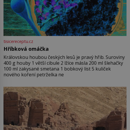
tisicereceptu.cz
Hříbková omáčka
Královskou houbou českých lesů je pravý hřib. Suroviny
400 g houby 1 větší cibule 2 lžíce másla 200 ml šlehačky
100 ml zakysané smetana 1 bobkový list 5 kuliček
nového koření petrželka ne