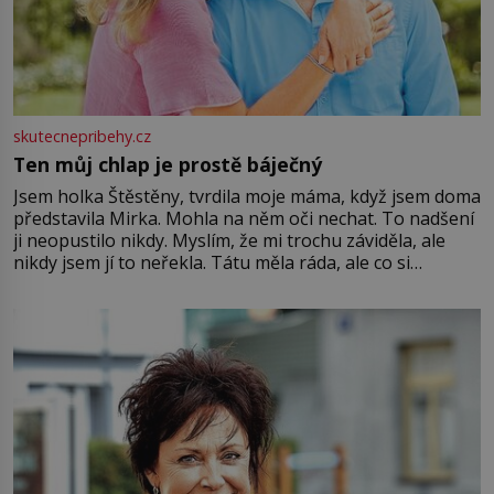
skutecnepribehy.cz
Ten můj chlap je prostě báječný
Jsem holka Štěstěny, tvrdila moje máma, když jsem doma
představila Mirka. Mohla na něm oči nechat. To nadšení
ji neopustilo nikdy. Myslím, že mi trochu záviděla, ale
nikdy jsem jí to neřekla. Tátu měla ráda, ale co si
pamatuji, tak jsme s Mirkem byli zamilovaní mnohem víc.
Jsme spolu moc rádi Tehdy byla jiná doba, když