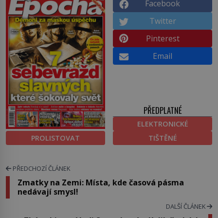
Facebook
Twitter
Pinterest
Email
PŘEDPLATNÉ
ELEKTRONICKÉ
PROLISTOVAT
TIŠTĚNÉ
PŘEDCHOZÍ ČLÁNEK
Zmatky na Zemi: Místa, kde časová pásma
nedávají smysl!
DALŠÍ ČLÁNEK