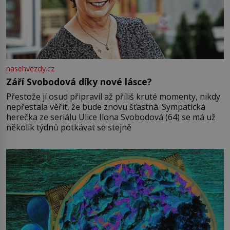
nasehvezdy.cz
Září Svobodová díky nové lásce?
Přestože jí osud připravil až příliš kruté momenty, nikdy
nepřestala věřit, že bude znovu šťastná. Sympatická
herečka ze seriálu Ulice Ilona Svobodová (64) se má už
několik týdnů potkávat se stejně