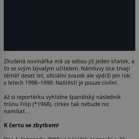
Zkušená novinářka má za sebou již jeden sňatek, a
to se svým bývalým učitelem. Námluvy sice trvají
téměř deset let, oficiální svazek ale vydrží jen rok:
v letech 1998–1999. Naštěstí je pouze civilní.
Až si reportérku vyhlídne španělský následník
trůnu Filip (*1968), církev tak nebude nic
namítat…
K čertu se zbytkem!