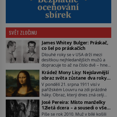
SVĚT ZLOČINU
James Whitey Bulger: Práskač,
co šel po práskačích
Dlouhé roky se v USA drží mezi
desítkou nejhledanějších mužů a
dopracuje to až na číslo dvě – hned
po Usámovi bin Ládinovi (1957–
Krádež Mony Lisy: Nejslavnější
2011). To je James „Whitey“ Bulger
obraz světa zůstane dva roky
(1929–2018) viněný ze spoluúčasti
nezvěstný
V pondělí 21. srpna 1911 visí v
na 19 vraždách, vydírání a lichvy. A
pařížském Louvru na zdi prázdné
samozřejmě, krom toho je ještě
háky. Obraz, který dnes zná celý
drogový dealer, který neváhá
svět, je pryč. Zpočátku si nikdo
odstranit z cesty všechny práskače,
José Pereira: Místo manželky
nemyslí, že jde o krádež.
zatímco […]
12letá dcera – a sousedi o všem
Zaměstnanci jsou přesvědčeni, že
vědí!
Píše se rok 2010. Muž v bílé košili
Mona Lisa je jen v restaurátorské