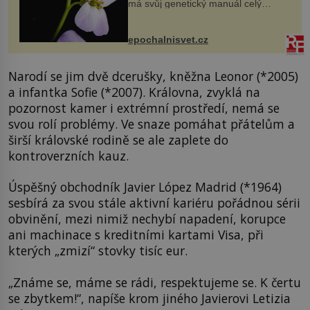
má svůj genetický manuál celý
dvakrát. Přesně to se občas v
přírodě stane – a podle nového
výzkumu to může být pro druhy
epochalnisvet.cz
vstupenka...
Narodí se jim dvě dcerušky, kněžna Leonor (*2005)
a infantka Sofie (*2007). Královna, zvyklá na
pozornost kamer i extrémní prostředí, nemá se
svou rolí problémy. Ve snaze pomáhat přátelům a
širší královské rodině se ale zaplete do
kontroverzních kauz.
Úspěšný obchodník Javier López Madrid (*1964)
sesbírá za svou stále aktivní kariéru pořádnou sérii
obvinění, mezi nimiž nechybí napadení, korupce
ani machinace s kreditními kartami Visa, při
kterých „zmizí“ stovky tisíc eur.
„Známe se, máme se rádi, respektujeme se. K čertu
se zbytkem!“, napíše krom jiného Javierovi Letizia