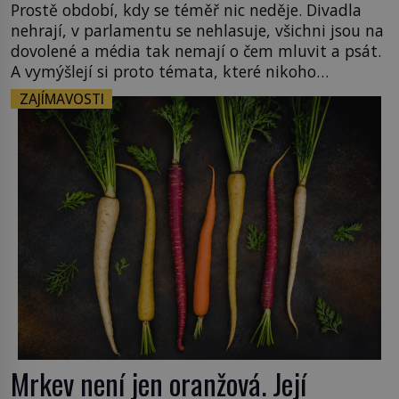
Prostě období, kdy se téměř nic neděje. Divadla
nehrají, v parlamentu se nehlasuje, všichni jsou na
dovolené a média tak nemají o čem mluvit a psát.
A vymýšlejí si proto témata, které nikoho
nezajímají. Proč je však ona letní doba spojovaná
ZAJÍMAVOSTI
zrovna s okurkami? Okurkovou sezónu známe už
od poloviny 19. století, ovšem jako Češi […]
Mrkev není jen oranžová. Její