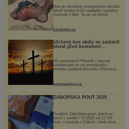
„nemoci králů“
Dna je zánětlivé onemocnění kloubů,
které vzniká kvůli nadbytku kyseliny
močové v těle. Ta se ve formě
krystalků ukládá v blízkosti kloubů,
nejčastěji přitom postihuje palce na
nohou, a způsobuje bole...
21stoleti.cz
Utržený kus skály se zastavil
těsně před kostelem!
Ochránila ho boží síla?
30 centimetrů! Přesně v takové
vzdálenosti se od amerického
kostela zastavil obrovský 20tunový
balvan, který se v květnu 2014
nečekaně odtrhl od nedaleké skály
při její demolici. Podle místních stojí
enigmaplus.cz
...
ZÁBOŘSKÁ POUŤ 2025
Tradiční Zábořská pouť, která se
koná v neděli 7.9.2025 od 11:00
hod. u kostela v Záboří, části obce
Kly u Mělníka. V programu naleznete