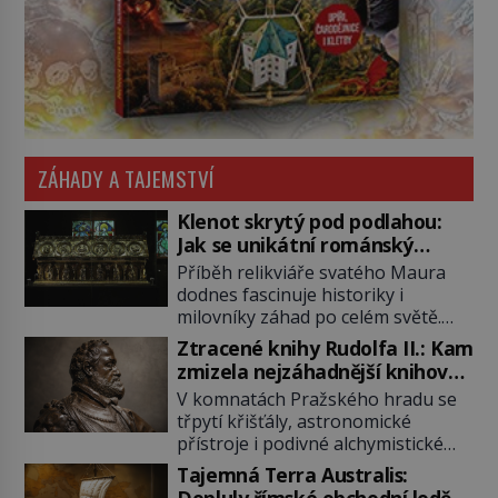
ZÁHADY A TAJEMSTVÍ
Klenot skrytý pod podlahou:
Jak se unikátní románský
poklad dostal do zapadlého
Příběh relikviáře svatého Maura
Bečova?
dodnes fascinuje historiky i
milovníky záhad po celém světě.
Tato románská zlatnická památka
Ztracené knihy Rudolfa II.: Kam
ze 13. století je po českých
zmizela nejzáhadnější knihovna
korunovačních klenotech druhým
Evropy?
V komnatách Pražského hradu se
nejcennějším movitým majetkem v
třpytí křišťály, astronomické
České republice. Přestože byl
přístroje i podivné alchymistické
klenot v roce 1985 po dramatickém
rukopisy. Císař Rudolf II.
pátrání kriminalistů úspěšně
Tajemná Terra Australis:
shromažďuje vše, co souvisí s
nalezen, jeho minulost stále