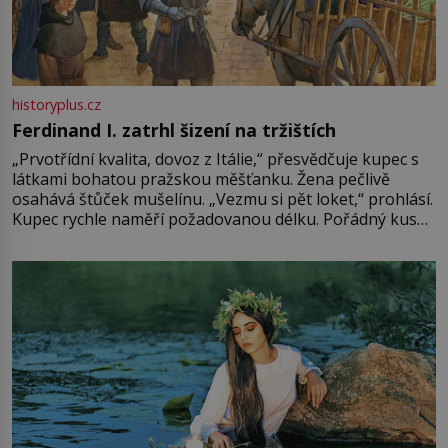
historyplus.cz
Ferdinand I. zatrhl šizení na tržištích
„Prvotřídní kvalita, dovoz z Itálie,“ přesvědčuje kupec s
látkami bohatou pražskou měšťanku. Žena pečlivě
osahává štůček mušelínu. „Vezmu si pět loket,“ prohlásí.
Kupec rychle naměří požadovanou délku. Pořádný kus
mu přitom zůstane za prsty… „Na šaty ho bude málo,
milostpaní. Stačí jenom na sukni,“ zhodnotí švadlena
množství růžového mušelínu. „Ošidili vás, podívejte.“
Vezme do ruky dřevěnou