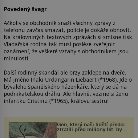
Povedený švagr
Ačkoliv se obchodník snaží všechny zprávy z
telefonu zavčas smazat, policie je dokáže obnovit.
Na královniných textových zprávách si smlsne tisk.
Vladařská rodina tak musí posléze zveřejnit
oznámení, že veškeré vztahy s obchodníkem jsou
minulostí.
Další rodinný skandál ale brzy zaklepe na dveře.
Má jméno Iñaki Urdangarin Liebaert (*1968). Jde o
bývalého španělského házenkáře, který se dá na
podnikatelskou dráhu. Ale hlavně, vezme si ženu
infantku Cristinu (*1965), královu sestru!
Gen, který naši lidští předci
ztratili před miliony let, by
mohl pomoci s léčbou