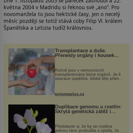
Dne 1. listopadu 2003 se páreček zasnoubí a 22.
května 2004 v Madridu si řeknou své „ano“. Pro
novomanžela to jsou hektické časy, jen o necelý
měsíc později se totiž stává coby Filip VI. králem
Španělska a Letizia tudíž královnou.
Transplantace a duše.
Přenesly orgány i kousek
osobnosti dárce?
Ročně jsou v nemocnicích
transplantovány tisíce orgánů. Je-li
operace úspěšná, lidské tělo přijme
darovaný orgán za své a pacient
může vést plnohodnotný život. Ale co
když při transplantaci nepřijímám...
enigmaplus.cz
Duplikace genomu u rostlin:
Skrytá genetická zátěž i
evoluční výhoda
Představte si, že by se rostlina
jednou ráno probudila a zjistila, že