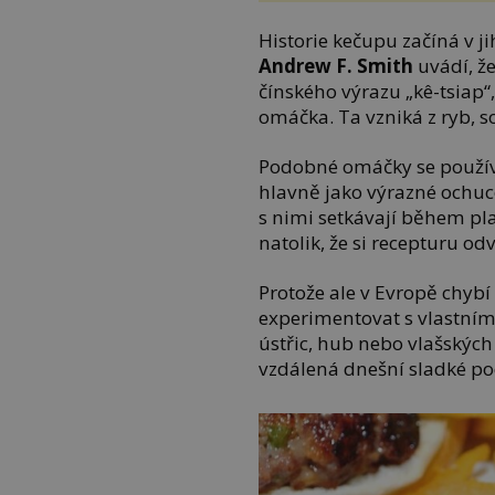
Historie kečupu začíná v ji
Andrew F. Smith
uvádí, ž
čínského výrazu „kê-tsiap
omáčka. Ta vzniká z ryb, s
Podobné omáčky se používa
hlavně jako výrazné ochuco
s nimi setkávají během pla
natolik, že si recepturu o
Protože ale v Evropě chybí
experimentovat s vlastním
ústřic, hub nebo vlašských
vzdálená dnešní sladké p