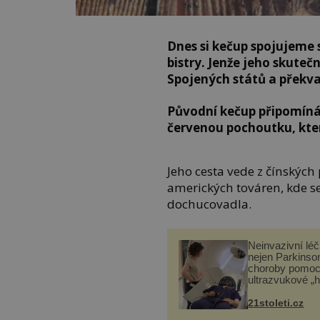
Dnes si kečup spojujeme 
bistry. Jenže jeho skuteč
Spojených států a překva
Původní kečup připomíná 
červenou pochoutku, kte
Jeho cesta vede z čínských
amerických továren, kde s
dochucovadla.
Neinvazivní lé
nejen Parkinso
choroby pomoc
ultrazvukové „
21stoleti.cz