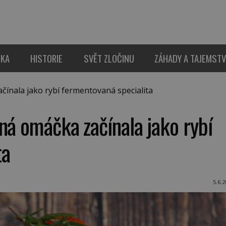
IKA
HISTORIE
SVĚT ZLOČINU
ZÁHADY A TAJEMSTV
ínala jako rybí fermentovaná specialita
ná omáčka začínala jako rybí
ta
5.6.