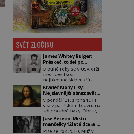
SVĚT ZLOČINU
James Whitey Bulger:
Práskač, co šel po
práskačích
Dlouhé roky se v USA drží
mezi desítkou
nejhledanějších mužů a
dopracuje to až na číslo
Krádež Mony Lisy:
dvě – hned po Usámovi bin
Nejslavnější obraz světa
Ládinovi (1957–2011). To je
zůstane dva roky
V pondělí 21. srpna 1911
James „Whitey“ Bulger
nezvěstný
visí v pařížském Louvru na
(1929–2018) viněný ze
zdi prázdné háky. Obraz,
spoluúčasti na 19
který dnes zná celý svět, je
vraždách, vydírání a lichvy.
José Pereira: Místo
pryč. Zpočátku si nikdo
A samozřejmě, krom toho
manželky 12letá dcera –
nemyslí, že jde o krádež.
je ještě drogový dealer,
a sousedi o všem vědí!
Píše se rok 2010. Muž v
Zaměstnanci jsou
který neváhá odstranit z