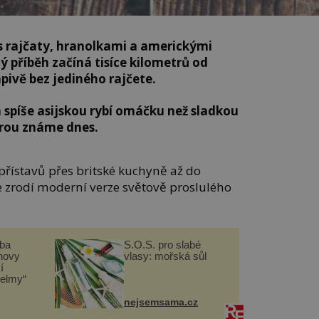
s rajčaty, hranolkami a americkými
ný příběh začíná tisíce kilometrů od
pivě bez jediného rajčete.
spíše asijskou rybí omáčku než sladkou
rou známe dnes.
 přístavů přes britské kuchyně až do
e zrodí moderní verze světově proslulého
čba
S.O.S. pro slabé
novy
vlasy: mořská sůl
í
helmy“
nejsemsama.cz