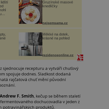
lidští
Gruzínské masové
řed
knedlíčky
mohl
u
nejsemsama.cz
pty,
Měkké na dotek,
lené
krásné na pohled
rezidenceonline.cz
z sjednocuje recepturu a vytváří chuťový
čupem spojuje dodnes. Sladkost dodaná
ohatá rajčatová chuť mění původní
poznání.
Andrew F. Smith
, kečup se během staletí
 fermentovaného dochucovadla v jeden z
h potravinářských produktů.