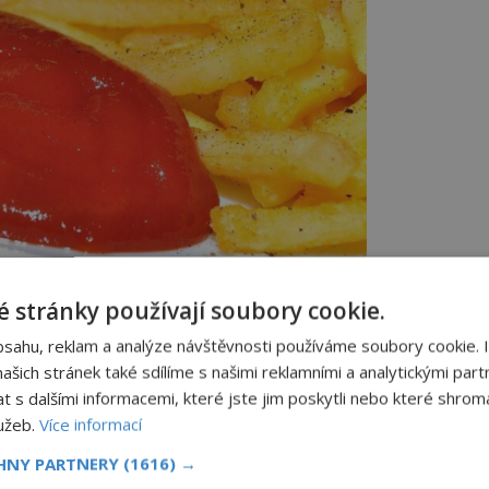
 stránky používají soubory cookie.
bez pořádné porce kečupu prostě neumí představit.
bsahu, reklam a analýze návštěvnosti používáme soubory cookie. 
w/Creative Commons/CC BY-SA 2.0
šich stránek také sdílíme s našimi reklamními a analytickými partn
s dalšími informacemi, které jste jim poskytli nebo které shromá
lužeb.
Více informací
u až na počátku 19. století. Dlouhou dobu
CHNY PARTNERY
(1616) →
rotože je považují za jedovatá. První