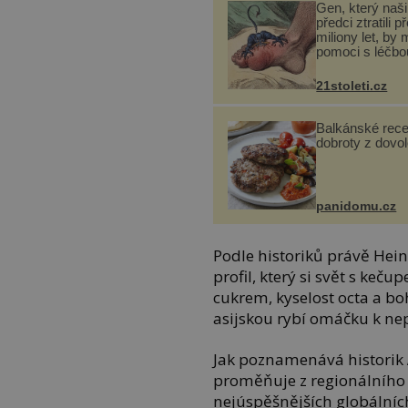
Gen, který naši 
předci ztratili p
miliony let, by 
pomoci s léčbo
„nemoci králů“
21stoleti.cz
Balkánské rece
dobroty z dovo
panidomu.cz
Podle historiků právě Hein
profil, který si svět s ke
cukrem, kyselost octa a b
asijskou rybí omáčku k ne
Jak poznamenává historik
proměňuje z regionálního
nejúspěšnějších globálníc