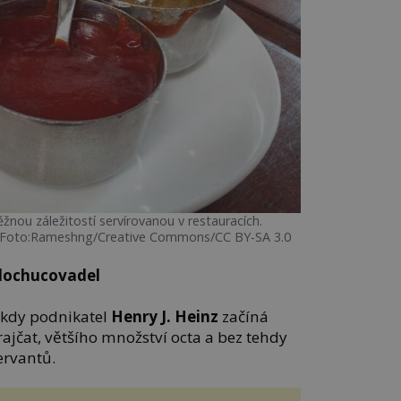
žnou záležitostí servírovanou v restauracích.
. Foto:Rameshng/Creative Commons/CC BY-SA 3.0
 dochucovadel
, kdy podnikatel
Henry J. Heinz
začíná
rajčat, většího množství octa a bez tehdy
rvantů.