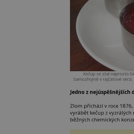
Kečup se stal naprosto bě
Samozřejmě v rajčatové verzi
Jedno z nejúspěšnějších
Zlom přichází v roce 1876
vyrábět kečup z vyzrálých 
běžných chemických konze