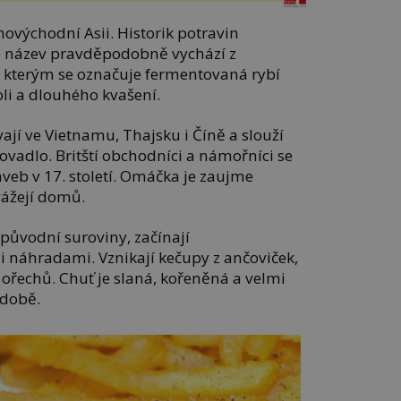
hovýchodní Asii. Historik potravin
e název pravděpodobně vychází z
“, kterým se označuje fermentovaná rybí
oli a dlouhého kvašení.
jí ve Vietnamu, Thajsku i Číně a slouží
vadlo. Britští obchodníci a námořníci se
veb v 17. století. Omáčka je zaujme
dvážejí domů.
 původní suroviny, začínají
i náhradami. Vznikají kečupy z ančoviček,
 ořechů. Chuť je slaná, kořeněná a velmi
odobě.