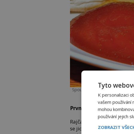
Tyto webové
Spousta lidí si dnes hranolky 
K personalizaci o
Foto: jeffrey
vašem používání na
První známý recept
mohou kombinovat 
používání jejich s
Rajčata vstupují do příběh
ZOBRAZIT VŠE
se jich Evropané obávají, p