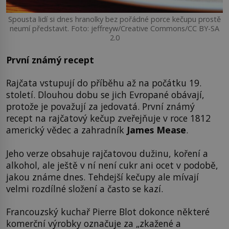
Spousta lidí si dnes hranolky bez pořádné porce kečupu prostě
neumí představit. Foto: jeffreyw/Creative Commons/CC BY-SA
2.0
První známý recept
Rajčata vstupují do příběhu až na počátku 19.
století. Dlouhou dobu se jich Evropané obávají,
protože je považují za jedovatá. První známý
recept na rajčatový kečup zveřejňuje v roce 1812
americký vědec a zahradník
James Mease
.
Jeho verze obsahuje rajčatovou dužinu, koření a
alkohol, ale ještě v ní není cukr ani ocet v podobě,
jakou známe dnes. Tehdejší kečupy ale mívají
velmi rozdílné složení a často se kazí.
Francouzský kuchař Pierre Blot dokonce některé
komerční výrobky označuje za „zkažené a