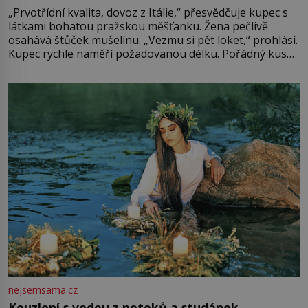
„Prvotřídní kvalita, dovoz z Itálie,“ přesvědčuje kupec s
látkami bohatou pražskou měšťanku. Žena pečlivě
osahává štůček mušelínu. „Vezmu si pět loket,“ prohlásí.
Kupec rychle naměří požadovanou délku. Pořádný kus
mu přitom zůstane za prsty… „Na šaty ho bude málo,
milostpaní. Stačí jenom na sukni,“ zhodnotí švadlena
množství růžového mušelínu. „Ošidili vás, podívejte.“
Vezme do ruky dřevěnou
nejsemsama.cz
Kouzlení s vodou z potoků a studánek