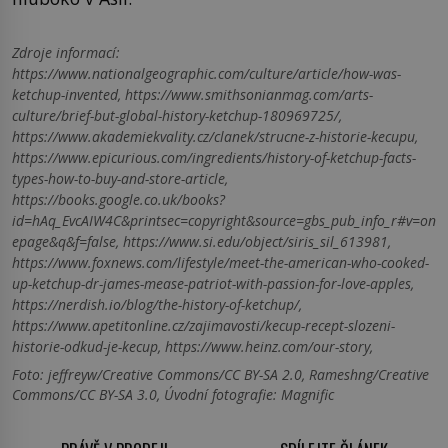
Zdroje informací:
https://www.nationalgeographic.com/culture/article/how-was-
ketchup-invented, https://www.smithsonianmag.com/arts-
culture/brief-but-global-history-ketchup-180969725/,
https://www.akademiekvality.cz/clanek/strucne-z-historie-kecupu,
https://www.epicurious.com/ingredients/history-of-ketchup-facts-
types-how-to-buy-and-store-article,
https://books.google.co.uk/books?
id=hAq_EvcAIW4C&printsec=copyright&source=gbs_pub_info_r#v=on
epage&q&f=false, https://www.si.edu/object/siris_sil_613981,
https://www.foxnews.com/lifestyle/meet-the-american-who-cooked-
up-ketchup-dr-james-mease-patriot-with-passion-for-love-apples,
https://nerdish.io/blog/the-history-of-ketchup/,
https://www.apetitonline.cz/zajimavosti/kecup-recept-slozeni-
historie-odkud-je-kecup, https://www.heinz.com/our-story,
Foto: jeffreyw/Creative Commons/CC BY-SA 2.0, Rameshng/Creative
Commons/CC BY-SA 3.0, Úvodní fotografie: Magnific