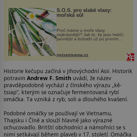
S.O.S. pro slabé vlasy:
mořská sůl
Proč máme u moře vlasy
nejkrásnější? Jak to, že jsou hebčí,
pevnější a bohatší už po prvním
vykoupání? Protože sůl obsažená v
mořské vodě má blahodárný vliv.
Nejen na tělo a pokožku, ale i na
nejsemsama.cz
vlasy. ...
Historie kečupu začíná v jihovýchodní Asii. Historik
potravin
Andrew F. Smith
uvádí, že název
pravděpodobně vychází z čínského výrazu „kê-
tsiap“, kterým se označuje fermentovaná rybí
omáčka. Ta vzniká z ryb, soli a dlouhého kvašení.
Podobné omáčky se používají ve Vietnamu,
Thajsku i Číně a slouží hlavně jako výrazné
ochucovadlo. Britští obchodníci a námořníci se s
nimi setkávají během plaveb v 17. století. Omáčka