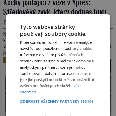
Kočky padající z věže v Ypres:
Středověký zvyk, který dodnes budí
rozpaky
Tyto webové stránky
používají soubory cookie.
Na hlavním náměstí belgického města Ypres se
každé tři roky shromáždí tisíce lidí. Z věže slavné
K personalizaci obsahu, reklam a analýze
tržnice létají do davu kočky, diváci jásají a snaží se
návštěvnosti používáme soubory cookie.
je chytit. Naštěstí už nejde o živá zvířata, ale
Informace o vašem používání našich
jenom o plyšové suvenýry. Kdysi to ale bylo jinak.
HISTORIE
stránek také sdílíme s našimi reklamními a
Tato veselá podívaná připomíná jeden z
analytickými partnery, kteří je mohou
nejpodivnějších a zároveň nejkrutějších zvyků […]
kombinovat s dalšími informacemi, které
jste jim poskytli nebo které shromáždili při
vašem používání jejich služeb.
Více
informací
ZOBRAZIT VŠECHNY PARTNERY
(1616)
→