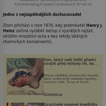
Foto:Rameshng/Creative Commons/CC BY-SA 3.0
Jedno z nejúspěšnějších dochucovadel
Zlom přichází v roce 1876, kdy podnikatel
Henry J.
Heinz
začíná vyrábět kečup z vyzrálých rajčat,
většího množství octa a bez tehdy běžných
chemických konzervantů.
Gen, který naši lidští předci
ztratili před miliony let, by
mohl pomoci s léčbou
„nemoci králů“
Dna je zánětlivé onemocnění kloubů,
které vzniká kvůli nadbytku kyseliny
močové v těle. Ta se ve formě
krystalků ukládá v blízkosti kloubů,
nejčastěji přitom postihuje palce na
nohou, a způsobuje bole...
21stoleti.cz
Gruzínské masové knedlíčky