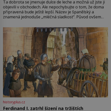
Ta dobrota se jmenuje dulce de leche a možná už jste ji
objevili v obchodech. Ale nepochybujte o tom, že doma
připravená bude ještě lepší. Název je španělský a
znamená jednoduše „mléčná sladkost“. Původ ovšem
není úplně jednoznačný, o autorství této receptury se
pře hned několik latinskoamerických zemí a k tomu
Francie, kde se traduje,
historyplus.cz
Ferdinand I. zatrhl šizení na tržištích