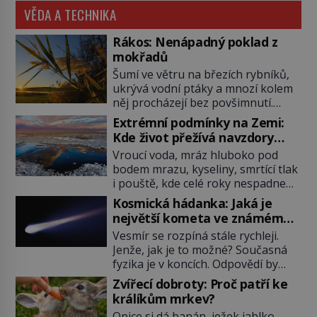
VĚDA A TECHNIKA
Rákos: Nenápadný poklad z
mokřadů
Šumí ve větru na březích rybníků,
ukrývá vodní ptáky a mnozí kolem
něj procházejí bez povšimnutí.
Přesto právě rákos pomáhal stavět
Extrémní podmínky na Zemi:
domy, vyrábět lodě, zapisovat první
Kde život přežívá navzdory
texty a inspiroval řadu pověstí.
všemu
Vroucí voda, mráz hluboko pod
Tato skromná, ale užitečná
bodem mrazu, kyseliny, smrtící tlak
rostlina provází člověka už tisíce
i pouště, kde celé roky nespadne
let. Většina lidí vnímá rákos jen jako
jediná kapka deště. Na první
obyčejnou kulisu letního koupání.
Kosmická hádanka: Jaká je
pohled místa, kde nemůže
Stačí se však podívat […]
největší kometa ve známém
existovat vůbec nic. Přesto právě
vesmíru?
Vesmír se rozpíná stále rychleji.
tady vědci objevují organismy,
Jenže, jak je to možné? Současná
které posouvají hranice života.
fyzika je v koncích. Odpovědí by
Každý nový nález mění naše
mohla být hypotetická temná
představy o tom, co všechno
Zvířecí dobroty: Proč patří ke
energie. Právě na tu se zaměří
dokáže příroda a napovídá, kde
králíkům mrkev?
pozornost dvojice zkušených
bychom jednou […]
Opice si dá banán, ježek jablko,