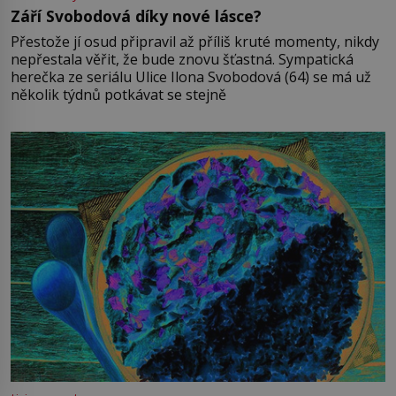
Září Svobodová díky nové lásce?
Přestože jí osud připravil až příliš kruté momenty, nikdy
nepřestala věřit, že bude znovu šťastná. Sympatická
herečka ze seriálu Ulice Ilona Svobodová (64) se má už
několik týdnů potkávat se stejně