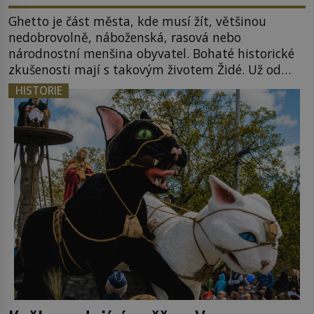
Ghetto je část města, kde musí žít, většinou
nedobrovolně, náboženská, rasová nebo
národnostní menšina obyvatel. Bohaté historické
zkušenosti mají s takovým životem Židé. Už od
středověku jsou totiž v každou chvíli nuceni v
HISTORIE
nějakém žít. Mezi ty nejslavnější patří i římské
ghetto založené v roce 1555. Pokud jde o vztah
k Židům, nemá se Řím čím chlubit. […]