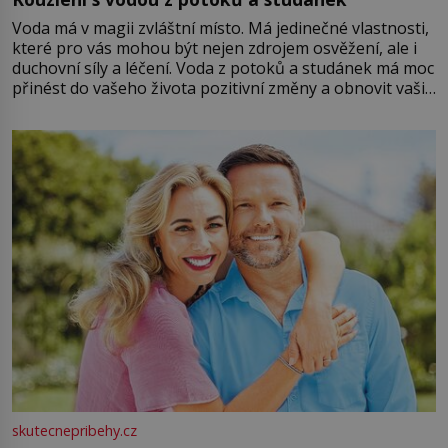
Voda má v magii zvláštní místo. Má jedinečné vlastnosti,
které pro vás mohou být nejen zdrojem osvěžení, ale i
duchovní síly a léčení. Voda z potoků a studánek má moc
přinést do vašeho života pozitivní změny a obnovit vaši
energii. Využitím těchto přírodních zdrojů v magii
můžete obohatit své rituály a přinést do svého života
větší harmonii a klid. Je důležité
skutecnepribehy.cz