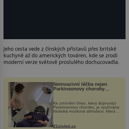
Jeho cesta vede z čínských přístavů přes britské
kuchyně až do amerických továren, kde se zrodí
moderní verze světově proslulého dochucovadla.
Neinvazivní léčba nejen
Parkinsonovy choroby
pomocí ultrazvukové
„helmy“
Ke zmírnění třesu, který doprovází
Parkinsonovu chorobu, je využívána
hluboká mozková stimulace, která
však vyžaduje vysoce invazivní
zákrok. Ultrazvuk zase není vhodný
k dostatečně přesnému zacílení ...
21stoleti.cz