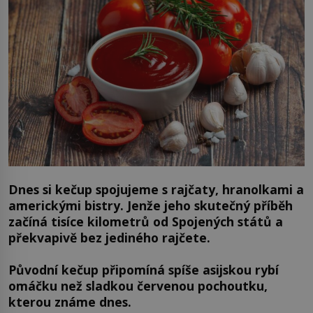
Dnes si kečup spojujeme s rajčaty, hranolkami a
americkými bistry. Jenže jeho skutečný příběh
začíná tisíce kilometrů od Spojených států a
překvapivě bez jediného rajčete.
Původní kečup připomíná spíše asijskou rybí
omáčku než sladkou červenou pochoutku,
kterou známe dnes.