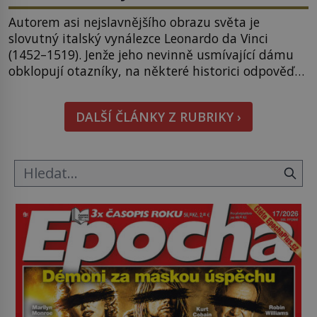
Autorem asi nejslavnějšího obrazu světa je
slovutný italský vynálezce Leonardo da Vinci
(1452–1519). Jenže jeho nevinně usmívající dámu
obklopují otazníky, na některé historici odpověď
objeví, jiné zůstanou nezodpovězené. Kam si ji
pověsil Napoleon? Samotný císař Napoleon
DALŠÍ ČLÁNKY Z RUBRIKY ›
Bonaparte (1769–1821) má pro malbu slabost, a
tak si ji ještě jako první konzul přemístí do své
ložnice v Tuilerisjkém […]