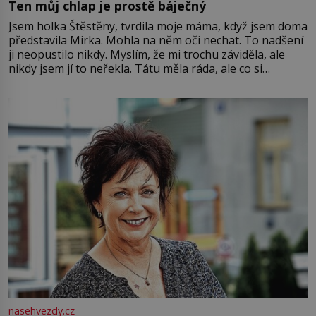
Ten můj chlap je prostě báječný
Jsem holka Štěstěny, tvrdila moje máma, když jsem doma
představila Mirka. Mohla na něm oči nechat. To nadšení
ji neopustilo nikdy. Myslím, že mi trochu záviděla, ale
nikdy jsem jí to neřekla. Tátu měla ráda, ale co si
pamatuji, tak jsme s Mirkem byli zamilovaní mnohem víc.
Jsme spolu moc rádi Tehdy byla jiná doba, když
nasehvezdy.cz