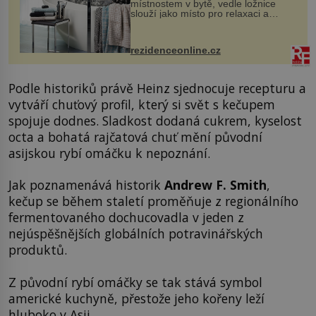
místnostem v bytě, vedle ložnice
slouží jako místo pro relaxaci a
odpočinek. Koupelnový textil –
ručníky, osušky a koberečky –
mohou jako mávnutím kouzelného
rezidenceonline.cz
proutku...
Podle historiků právě Heinz sjednocuje recepturu a
vytváří chuťový profil, který si svět s kečupem
spojuje dodnes. Sladkost dodaná cukrem, kyselost
octa a bohatá rajčatová chuť mění původní
asijskou rybí omáčku k nepoznání.
Jak poznamenává historik
Andrew F. Smith
,
kečup se během staletí proměňuje z regionálního
fermentovaného dochucovadla v jeden z
nejúspěšnějších globálních potravinářských
produktů.
Z původní rybí omáčky se tak stává symbol
americké kuchyně, přestože jeho kořeny leží
hluboko v Asii.