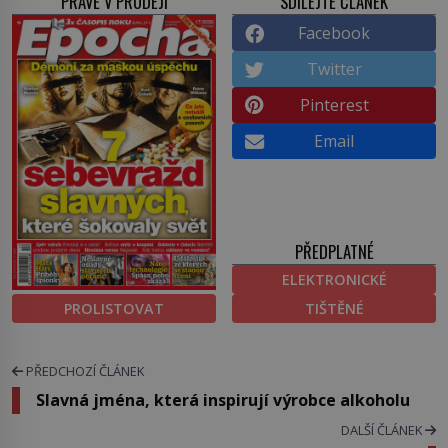
PRÁVĚ V PRODEJI
SDÍLEJTE ČLÁNEK
Facebook
Twitter
Pinterest
Email
PŘEDPLATNÉ
ELEKTRONICKÉ
PROLISTOVAT
TIŠTĚNÉ
PŘEDCHOZÍ ČLÁNEK
Slavná jména, která inspirují výrobce alkoholu
DALŠÍ ČLÁNEK