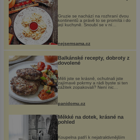
Gruzie se nachází na rozhraní dvou
kontinentů a právě to se promítá i do
její kuchyně. Snoubí se v ní
evropské a asijské chutě a díky tomu
vznikají rozmanité a chuťově bohaté
pokrmy, které rozhodně st...
nejsemsama.cz
Balkánské recepty, dobroty z
dovolené
Měli jste se krásně, ochutnali jste
zajímavé pokrmy a rádi byste si ten
zážitek zopakovali? Není nic
snazšího. Pljeskavica (10 porcí)
Možná jste ji ochutnali na dovolené v
bývalé Jugoslávii, lze ji vi...
panidomu.cz
Měkké na dotek, krásné na
pohled
Koupelna patří k nejatraktivnějším