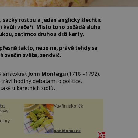
í, sázky rostou a jeden anglický šlechtic
 i kvůli večeři. Místo toho požádá sluhu
 rukou, zatímco druhou drží karty.
přesně takto, nebo ne, právě tehdy se
ch svačin světa, sendvič.
ký aristokrat
John Montagu
(1718 –1792),
 tráví hodiny debatami o politice,
také u karetních stolů.
čba
Vavřín jako lék
novy
í
helmy“
panidomu.cz