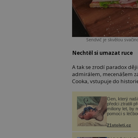
Sendvič je skvělou svačino
Nechtěl si umazat ruce
A tak se zrodí paradox děj
admirálem, mecenášem zá
Cooka, vstupuje do histor
Gen, který naši 
předci ztratili p
miliony let, by 
pomoci s léčbo
„nemoci králů“
21stoleti.cz