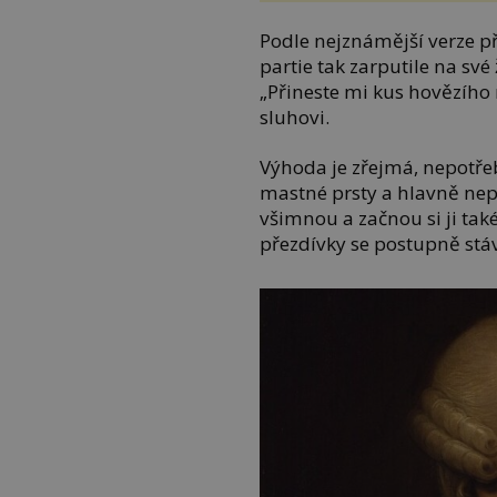
Podle nejznámější verze 
partie tak zarputile na své 
„Přineste mi kus hovězího
sluhovi.
Výhoda je zřejmá, nepotře
mastné prsty a hlavně nepř
všimnou a začnou si ji tak
přezdívky se postupně stáv