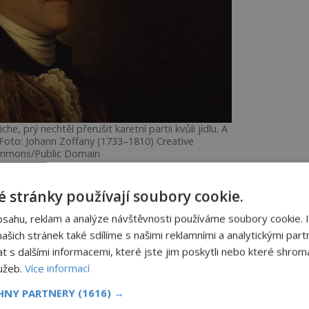
, prý nechtěl přerušit karetní partii kvůli jídlu. A
. Foto: Johann Zoffany (1733–1810) Creative
mmons/Public Domain
 stránky používají soubory cookie.
u kazí romantiku. Podle odborníků lidé jedí
bsahu, reklam a analýze návštěvnosti používáme soubory cookie. 
 Montaguem. Staří Židé, Římané i
šich stránek také sdílíme s našimi reklamními a analytickými partn
různé formy „sendvičů“ staletí předtím.
s dalšími informacemi, které jste jim poskytli nebo které shromá
 s největší pravděpodobností
lužeb.
Více informací
CHNY PARTNERY
(1616) →