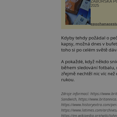
ZÁBOŘSKÁ P
2025
epochanacest
Kdyby tehdy požádal o peč
kapsy, možná dnes v bufe
toho si po celém světě dá
A pokaždé, když někdo sní
během sledování fotbalu,
zřejmě nechtěl nic víc než
rukou.
Zdroje informací:
https://www.bri
Sandwich, https://www.britannica
https://www.historyextra.com/per
https://www.latimes.com/archives
https://en.wikipedia.org/wiki/Jo