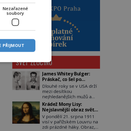
Nezařazené
soubory
E PŘIJMOUT
SVĚT ZLOČINU
James Whitey Bulger:
Práskač, co šel po
práskačích
Dlouhé roky se v USA drží
mezi desítkou
nejhledanějších mužů a
dopracuje to až na číslo
Krádež Mony Lisy:
dvě – hned po Usámovi bin
Nejslavnější obraz světa
Ládinovi (1957–2011). To je
zůstane dva roky
V pondělí 21. srpna 1911
James „Whitey“ Bulger
nezvěstný
visí v pařížském Louvru na
(1929–2018) viněný ze
zdi prázdné háky. Obraz,
spoluúčasti na 19