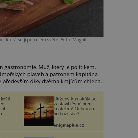
u, která se jí po celém světě. Foto: Magnific
in gastronomie. Muž, který je politikem,
mořských plaveb a patronem kapitána
ie především díky dvěma krajícům chleba.
lidští
Utržený kus skály se
řed
zastavil těsně před
mohl
kostelem! Ochránila
u
ho boží síla?
enigmaplus.cz