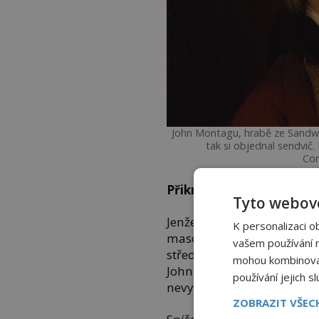
John Montagu, hrabě ze Sandwiche
tak si objednal sendvič
Co
Přikrášlený příběh
Tyto webové
Jenže historici dnes troch
K personalizaci o
maso v chlebu dávno před
vašem používání na
středověcí Evropané znají 
mohou kombinovat 
John Montagu tedy sendvič
používání jejich s
nevynalézá.
ZOBRAZIT VŠE