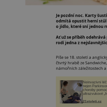
Je pozdní noc. Karty šust
odmítá opustit herní stůl
o jídlo, které sní jednou
Ať už se příběh odehrává 
rodí jedna z nejslavnější
Píše se 18. století a anglic
čtvrtý hrabě ze Sandwiche,
námořních záležitostech a 
Neinvazivní lé
nejen Parkinso
choroby pomoc
ultrazvukové „
21stoleti.cz