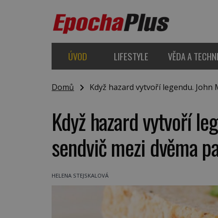
ÚVOD
LIFESTYLE
VĚDA A TECHN
Domů
Když hazard vytvoří legendu. John 
Když hazard vytvoří le
sendvič mezi dvěma pa
HELENA STEJSKALOVÁ