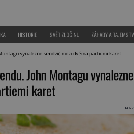
IKA
HISTORIE
SVĚT ZLOČINU
ZÁHADY A TAJEMSTV
Montagu vynalezne sendvič mezi dvěma partiemi karet
gendu. John Montagu vynalezne
rtiemi karet
14.6.2