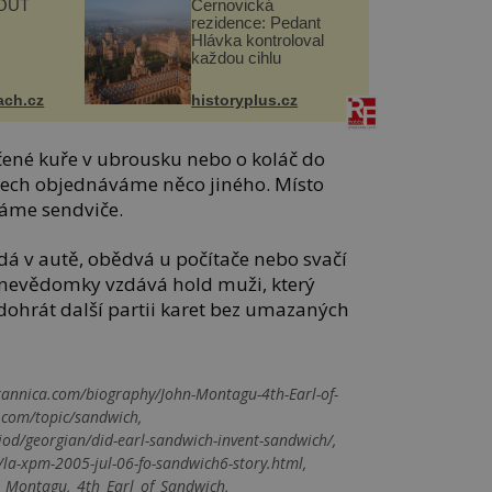
OUŤ
Černovická
rezidence: Pedant
Hlávka kontroloval
každou cihlu
ach.cz
historyplus.cz
ené kuře v ubrousku nebo o koláč do
tech objednáváme něco jiného. Místo
váme sendviče.
dá v autě, obědvá u počítače nebo svačí
 nevědomky vzdává hold muži, který
 dohrát další partii karet bez umazaných
tannica.com/biography/John-Montagu-4th-Earl-of-
.com/topic/sandwich,
iod/georgian/did-earl-sandwich-invent-sandwich/,
/la-xpm-2005-jul-06-fo-sandwich6-story.html,
hn_Montagu,_4th_Earl_of_Sandwich,