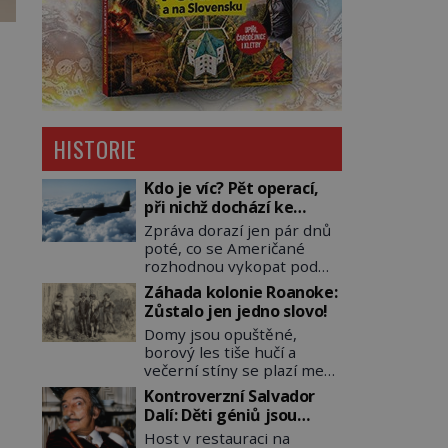
HISTORIE
Kdo je víc? Pět operací,
při nichž dochází ke
střetu obou tajných
Zpráva dorazí jen pár dnů
služeb
poté, co se Američané
rozhodnou vykopat pod
východní částí Berlína
Záhada kolonie Roanoke:
několik stovek metrů
Zůstalo jen jedno slovo!
dlouhý tunel. Sověti na
Domy jsou opuštěné,
sobě nenechají nic znát a
borový les tiše hučí a
nechají nepřítele, aby si
večerní stíny se plazí mezi
myslel, že je přechytračil.
kmeny. Kolem osady je
Cennou informaci jim dodá
Kontroverzní Salvador
nově postavená palisáda,
jeden z agentů. Oba tábory
Dalí: Děti géniů jsou
ale ani to nejspíš nedokáže
jsou zvyklé působit v
pitomci!
Host v restauraci na
osadníky zachránit. Muži,
pozadí a podle situace