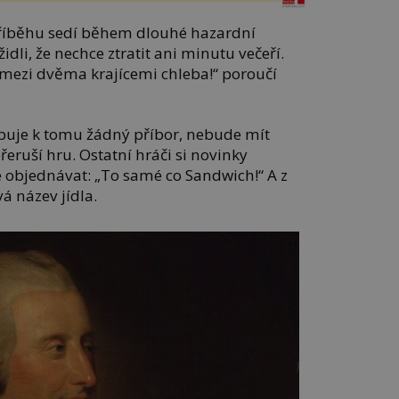
příběhu sedí během dlouhé hazardní
židli, že nechce ztratit ani minutu večeří.
 mezi dvěma krajícemi chleba!“ poroučí
buje k tomu žádný příbor, nebude mít
eruší hru. Ostatní hráči si novinky
é objednávat: „To samé co Sandwich!“ A z
á název jídla.