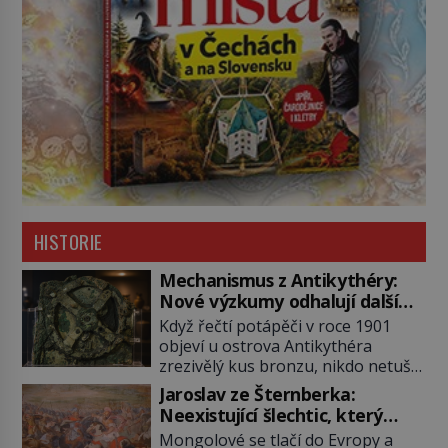
HISTORIE
Mechanismus z Antikythéry:
Nové výzkumy odhalují další
překvapení o starověkém
Když řečtí potápěči v roce 1901
počítači
objeví u ostrova Antikythéra
zrezivělý kus bronzu, nikdo netuší,
že drží v rukou jeden z
Jaroslav ze Šternberka:
nejúžasnějších vynálezů starověku.
Neexistující šlechtic, který
Až moderní rentgenové tomografy
z Moravy vyžene Mongoly
Mongolové se tlačí do Evropy a
odhalí desítky ozubených kol