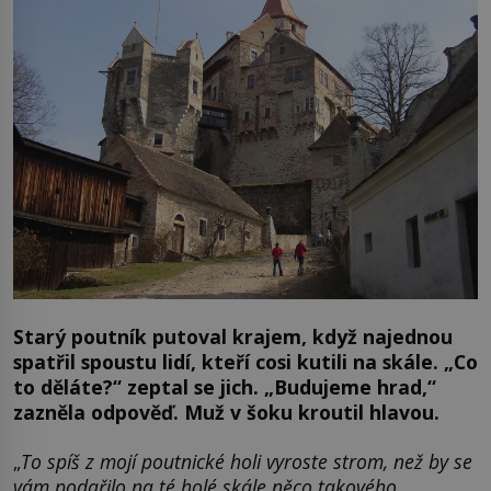
Starý poutník putoval krajem, když najednou
spatřil spoustu lidí, kteří cosi kutili na skále. „Co
to děláte?“ zeptal se jich. „Budujeme hrad,“
zazněla odpověď. Muž v šoku kroutil hlavou.
„
To spíš z mojí poutnické holi vyroste strom, než by se
vám podařilo na té holé skále něco takového