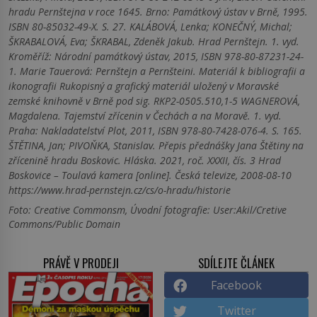
hradu Pernštejna v roce 1645. Brno: Památkový ústav v Brně, 1995.
ISBN 80-85032-49-X. S. 27. KALÁBOVÁ, Lenka; KONEČNÝ, Michal;
ŠKRABALOVÁ, Eva; ŠKRABAL, Zdeněk Jakub. Hrad Pernštejn. 1. vyd.
Kroměříž: Národní památkový ústav, 2015, ISBN 978-80-87231-24-
1. Marie Tauerová: Pernštejn a Pernšteini. Materiál k bibliografii a
ikonografii Rukopisný a grafický materiál uložený v Moravské
zemské knihovně v Brně pod sig. RKP2-0505.510,1-5 WAGNEROVÁ,
Magdalena. Tajemství zřícenin v Čechách a na Moravě. 1. vyd.
Praha: Nakladatelství Plot, 2011, ISBN 978-80-7428-076-4. S. 165.
ŠTĚTINA, Jan; PIVOŇKA, Stanislav. Přepis přednášky Jana Štětiny na
zřícenině hradu Boskovic. Hláska. 2021, roč. XXXII, čís. 3 Hrad
Boskovice – Toulavá kamera [online]. Česká televize, 2008-08-10
https://www.hrad-pernstejn.cz/cs/o-hradu/historie
Foto: Creative Commonsm, Úvodní fotografie: User:Akil/Cretive
Commons/Public Domain
PRÁVĚ V PRODEJI
SDÍLEJTE ČLÁNEK
Facebook
Twitter