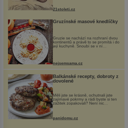
nejčastěji přitom postihuje palce na
nohou, a způsobuje bole...
21stoleti.cz
Gruzínské masové knedlíčky
Gruzie se nachází na rozhraní dvou
kontinentů a právě to se promítá i do
její kuchyně. Snoubí se v ní
evropské a asijské chutě a díky tomu
vznikají rozmanité a chuťově bohaté
pokrmy, které rozhodně st...
nejsemsama.cz
Balkánské recepty, dobroty z
dovolené
Měli jste se krásně, ochutnali jste
zajímavé pokrmy a rádi byste si ten
zážitek zopakovali? Není nic
snazšího. Pljeskavica (10 porcí)
Možná jste ji ochutnali na dovolené v
bývalé Jugoslávii, lze ji vi...
panidomu.cz