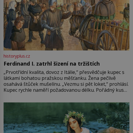
historyplus.cz
Ferdinand I. zatrhl šizení na tržištích
„Prvotřídní kvalita, dovoz z Itálie,“ přesvědčuje kupec s
látkami bohatou pražskou měšťanku. Žena pečlivě
osahává štůček mušelínu. „Vezmu si pět loket,“ prohlásí.
Kupec rychle naměří požadovanou délku. Pořádný kus
mu přitom zůstane za prsty… „Na šaty ho bude málo,
milostpaní. Stačí jenom na sukni,“ zhodnotí švadlena
množství růžového mušelínu. „Ošidili vás, podívejte.“
Vezme do ruky dřevěnou