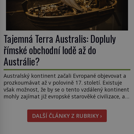
Tajemná Terra Australis: Dopluly
římské obchodní lodě až do
Austrálie?
Australský kontinent začali Evropané objevovat a
prozkoumávat až v polovině 17. století. Existuje
však možnost, že by se o tento vzdálený kontinent
mohly zajímat již evropské starověké civilizace, a
to o 15 století dříve? Již od starověku kartografové
zakreslovali do map záhadný kontinent Terra
DALŠÍ ČLÁNKY Z RUBRIKY ›
Australis – Jižní zemi. Proč? Do jisté míry to byl
smysl pro […]