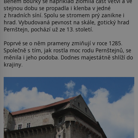
Během bouřky se například zlomila část větví a ve
stejnou dobu se propadla i klenba v jedné
z hradních síní. Spolu se stromem prý zanikne i
hrad. Vybudovaná pevnost na skále, gotický hrad
Pernštejn, pochází už ze 13. století.
Poprvé se o něm prameny zmiňují v roce 1285.
Společně s tím, jak rostla moc rodu Pernštejnů, se
měnila i jeho podoba. Dodnes majestátně shlíží do
krajiny.