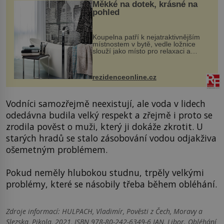
Měkké na dotek, krásné na
pohled
Koupelna patří k nejatraktivnějším
místnostem v bytě, vedle ložnice
slouží jako místo pro relaxaci a
odpočinek. Koupelnový textil –
ručníky, osušky a koberečky –
mohou jako mávnutím kouzelného
rezidenceonline.cz
proutku...
Vodníci samozřejmě neexistují, ale voda v lidech
odedávna budila velký respekt a zřejmě i proto se
zrodila pověst o muži, který ji dokáže zkrotit. U
starých hradů se stalo zásobování vodou odjakživa
ošemetným problémem.
Pokud neměly hlubokou studnu, trpěly velkými
problémy, které se násobily třeba během obléhání.
Zdroje informací:
HULPACH, Vladimír, Pověsti z Čech, Moravy a
Slezska, Pikola, 2021, ISBN 978-80-242-6349-6 JAN, Libor. Obléhání