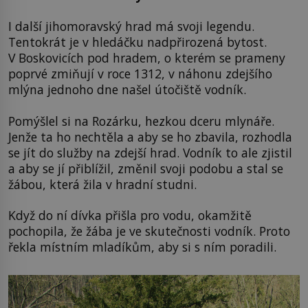
I další jihomoravský hrad má svoji legendu.
Tentokrát je v hledáčku nadpřirozená bytost.
V Boskovicích pod hradem, o kterém se prameny
poprvé zmiňují v roce 1312, v náhonu zdejšího
mlýna jednoho dne našel útočiště vodník.
Pomýšlel si na Rozárku, hezkou dceru mlynáře.
Jenže ta ho nechtěla a aby se ho zbavila, rozhodla
se jít do služby na zdejší hrad. Vodník to ale zjistil
a aby se jí přiblížil, změnil svoji podobu a stal se
žábou, která žila v hradní studni.
Když do ní dívka přišla pro vodu, okamžitě
pochopila, že žába je ve skutečnosti vodník. Proto
řekla místním mladíkům, aby si s ním poradili.