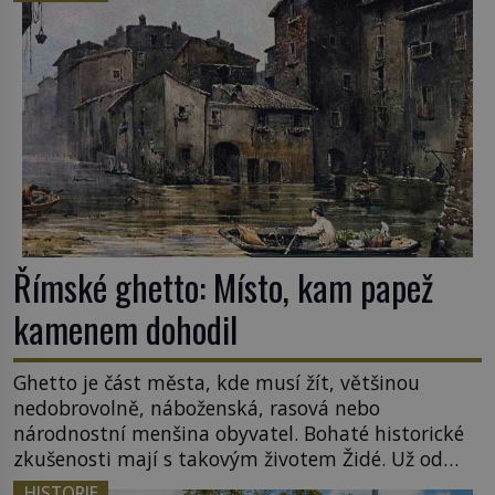
sledoval, když se například procházel uličkami
lotyšské Rigy? Casanova v Pobaltí kontaktoval
tamní zednářské lóže. Nebyl v této oblasti žádným
nováčkem, protože do zednářské […]
Římské ghetto: Místo, kam papež
kamenem dohodil
Ghetto je část města, kde musí žít, většinou
nedobrovolně, náboženská, rasová nebo
národnostní menšina obyvatel. Bohaté historické
zkušenosti mají s takovým životem Židé. Už od
středověku jsou totiž v každou chvíli nuceni v
HISTORIE