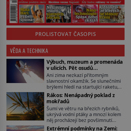
PROLISTOVAT ČASOPIS
VĚDA A TECHNIKA
Výbuch, muzeum a promenáda
v ulicích. Pět osudů
nejslavnějších raketoplánů
Ani zima nezkazí přítomným
slavnostní okamžik. Se slunečními
brýlemi hledí na startující raketu,
která má do vesmíru vynést kromě
Rákos: Nenápadný poklad z
posádky také obyčejnou učitelku.
mokřadů
Po několika sekundách všem
Šumí ve větru na březích rybníků,
ztuhnou úsměvy, stroj totiž
ukrývá vodní ptáky a mnozí kolem
exploduje. Jejich konstrukce není
něj procházejí bez povšimnutí.
z levného kraje, daňové poplatníky
Přesto právě rákos pomáhal stavět
stojí miliardy dolarů. Na druhou
Extrémní podmínky na Zemi: