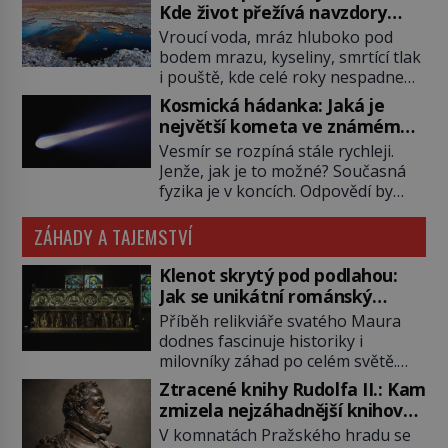
domy, vyrábět lodě, zapisovat první
stranu zvládnou jen představitelné
Kde život přežívá navzdory
texty a inspiroval řadu pověstí.
věci. Na malé kousky Název:
všemu
Vroucí voda, mráz hluboko pod
Tato skromná, ale užitečná
Columbia První […]
bodem mrazu, kyseliny, smrtící tlak
rostlina provází člověka už tisíce
i pouště, kde celé roky nespadne
let. Většina lidí vnímá rákos jen jako
jediná kapka deště. Na první
obyčejnou kulisu letního koupání.
Kosmická hádanka: Jaká je
pohled místa, kde nemůže
Stačí se však podívat […]
největší kometa ve známém
existovat vůbec nic. Přesto právě
vesmíru?
Vesmír se rozpíná stále rychleji.
tady vědci objevují organismy,
Jenže, jak je to možné? Současná
které posouvají hranice života.
fyzika je v koncích. Odpovědí by
Každý nový nález mění naše
mohla být hypotetická temná
představy o tom, co všechno
energie. Právě na tu se zaměří
ZÁHADY A TAJEMSTVÍ
dokáže příroda a napovídá, kde
pozornost dvojice zkušených
bychom jednou […]
astronomů. Namísto ní ale objeví
Klenot skrytý pod podlahou:
něco mnohem hmatatelnějšího.
Jak se unikátní románský
Naprosto rekordní kometu!
poklad dostal do zapadlého
Příběh relikviáře svatého Maura
Astronomové Pedro Bernardinelli a
Bečova?
dodnes fascinuje historiky i
Gary Bernstein mravenčí prací
milovníky záhad po celém světě.
zkoumají archivní snímky v rámci
Tato románská zlatnická památka
Ztracené knihy Rudolfa II.: Kam
Průzkumu temné energie […]
ze 13. století je po českých
zmizela nejzáhadnější knihovna
korunovačních klenotech druhým
Evropy?
V komnatách Pražského hradu se
nejcennějším movitým majetkem v