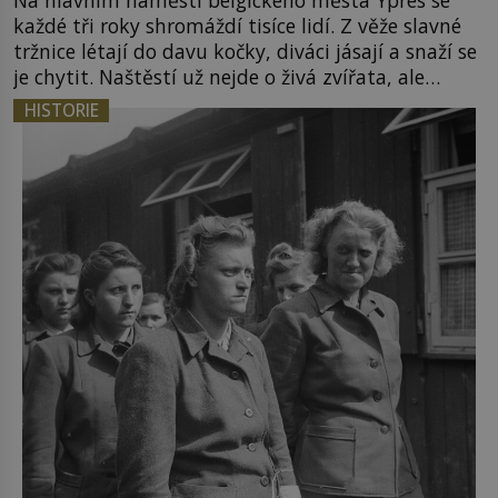
každé tři roky shromáždí tisíce lidí. Z věže slavné
tržnice létají do davu kočky, diváci jásají a snaží se
je chytit. Naštěstí už nejde o živá zvířata, ale
jenom o plyšové suvenýry. Kdysi to ale bylo jinak.
HISTORIE
Tato veselá podívaná připomíná jeden z
nejpodivnějších a zároveň nejkrutějších zvyků […]