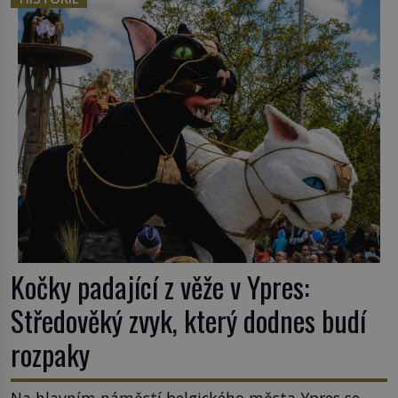
nějakém žít. Mezi ty nejslavnější patří i římské
ghetto založené v roce 1555. Pokud jde o vztah
k Židům, nemá se Řím čím chlubit. […]
Kočky padající z věže v Ypres:
Středověký zvyk, který dodnes budí
rozpaky
Na hlavním náměstí belgického města Ypres se