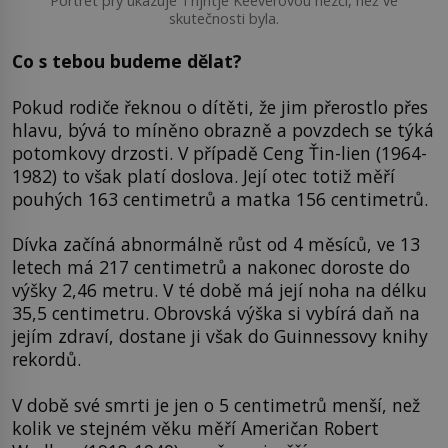
Portrét prý ukazuje Trijntje Keeverovou hezčí, než ve
skutečnosti byla.
Co s tebou budeme dělat?
Pokud rodiče řeknou o dítěti, že jim přerostlo přes
hlavu, bývá to míněno obrazně a povzdech se týká
potomkovy drzosti. V případě Ceng Ťin-lien (1964-
1982) to však platí doslova. Její otec totiž měří
pouhých 163 centimetrů a matka 156 centimetrů.
Dívka začíná abnormálně růst od 4 měsíců, ve 13
letech má 217 centimetrů a nakonec doroste do
výšky 2,46 metru. V té době má její noha na délku
35,5 centimetru. Obrovská výška si vybírá daň na
jejím zdraví, dostane ji však do Guinnessovy knihy
rekordů.
V době své smrti je jen o 5 centimetrů menší, než
kolik ve stejném věku měří Američan Robert