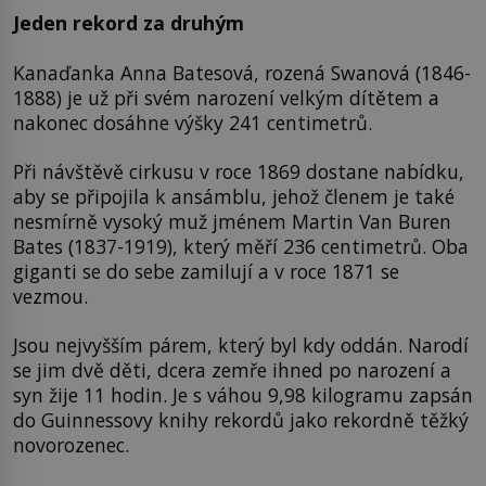
Jeden rekord za druhým
Kanaďanka Anna Batesová, rozená Swanová (1846-
1888) je už při svém narození velkým dítětem a
nakonec dosáhne výšky 241 centimetrů.
Při návštěvě cirkusu v roce 1869 dostane nabídku,
aby se připojila k ansámblu, jehož členem je také
nesmírně vysoký muž jménem Martin Van Buren
Bates (1837-1919), který měří 236 centimetrů. Oba
giganti se do sebe zamilují a v roce 1871 se
vezmou.
Jsou nejvyšším párem, který byl kdy oddán. Narodí
se jim dvě děti, dcera zemře ihned po narození a
syn žije 11 hodin. Je s váhou 9,98 kilogramu zapsán
do Guinnessovy knihy rekordů jako rekordně těžký
novorozenec.