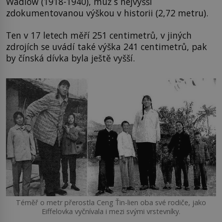
Wadlow (1918-1940), muž s nejvyšší
zdokumentovanou výškou v historii (2,72 metru).
Ten v 17 letech měří 251 centimetrů, v jiných
zdrojích se uvádí také výška 241 centimetrů, pak
by čínská dívka byla ještě vyšší.
Téměř o metr přerostla Ceng Ťin-lien oba své rodiče, jako
Eiffelovka vyčnívala i mezi svými vrstevníky.