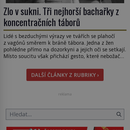
Zlo v sukni. Tři nejhorší bachařky z
koncentračních táborů
Lidé s bezduchými výrazy ve tvářích se plahočí
z vagónů směrem k bráně tábora. Jedna z žen
pohlédne přímo na dozorkyni a jejich oči se setkají.
Místo soucitu však přichází gesto, které nebožačku
posílá rovnou do plynové komory. Jména jako
Rudolf Höss (1901–1947), Josef Mengele (1911–
DALŠÍ ČLÁNKY Z RUBRIKY ›
1979) či Heinrich Himmler (1900–1945) zná každý,
o koho se historie jen otřela. Jenže […]
reklama