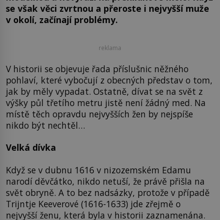
se však věci zvrtnou a přeroste i nejvyšší muže
v okolí, začínají problémy.
reklama
V historii se objevuje řada příslušnic něžného
pohlaví, které vybočují z obecných představ o tom,
jak by měly vypadat. Ostatně, dívat se na svět z
výšky půl třetího metru jistě není žádný med. Na
místě těch opravdu nejvyšších žen by nejspíše
nikdo být nechtěl…
Velká dívka
Když se v dubnu 1616 v nizozemském Edamu
narodí děvčátko, nikdo netuší, že právě přišla na
svět obryně. A to bez nadsázky, protože v případě
Trijntje Keeverové (1616-1633) jde zřejmě o
nejvyšší ženu, která byla v historii zaznamenána.