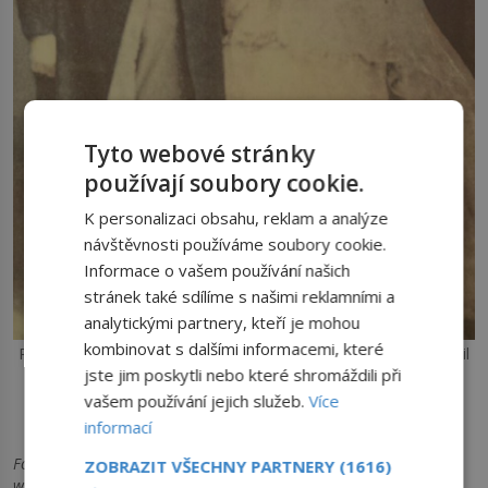
Tyto webové stránky
používají soubory cookie.
K personalizaci obsahu, reklam a analýze
návštěvnosti používáme soubory cookie.
Informace o vašem používání našich
stránek také sdílíme s našimi reklamními a
analytickými partnery, kteří je mohou
kombinovat s dalšími informacemi, které
Pár Anna Swanová a Martin Van Buren Bates dohromady měřil
477 cm a stal se nejvyšší dvojicí, která kdy byla oddána.
jste jim poskytli nebo které shromáždili při
vašem používání jejich služeb.
Více
informací
reklama
Foto: www.tatamagoucheheritagecentre.ca,
ZOBRAZIT VŠECHNY PARTNERY
(1616)
→
www.onlyinyourstate.com, www.tigerdroppings.com,