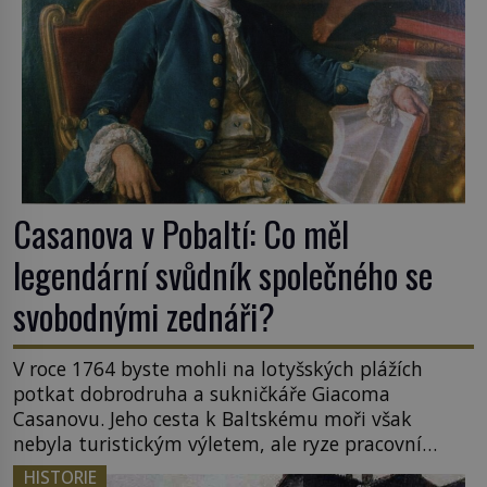
Casanova v Pobaltí: Co měl
legendární svůdník společného se
svobodnými zednáři?
V roce 1764 byste mohli na lotyšských plážích
potkat dobrodruha a sukničkáře Giacoma
Casanovu. Jeho cesta k Baltskému moři však
nebyla turistickým výletem, ale ryze pracovní
cestou se zištnými úmysly. Jaký cíl Casanova
HISTORIE