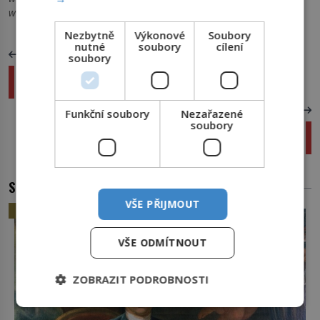
www.curiosidades2020.com,
Nezbytně
Výkonové
Soubory
nutné
soubory
cílení
PŘEDCHOZÍ ČLÁNEK
soubory
Největší nacistický lupič obrazů Hildebrand
Gurlitt
DALŠÍ ČLÁNEK
Funkční soubory
Nezařazené
soubory
Při jaké zvukové síle se nám natrhne ušní
bubínek?
SOUVISEJÍCÍ ČLÁNKY
VŠE PŘIJMOUT
HISTORIE
VŠE ODMÍTNOUT
ZOBRAZIT PODROBNOSTI