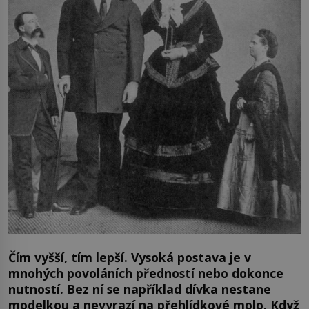
Čím vyšší, tím lepší. Vysoká postava je v
mnohých povoláních předností nebo dokonce
nutností. Bez ní se například dívka nestane
modelkou a nevyrazí na přehlídkové molo. Když