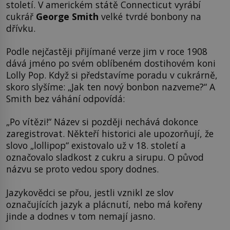
století. V americkém státě Connecticut vyrábí
cukrář
George Smith
velké tvrdé bonbony na
dřívku.
Podle nejčastěji přijímané verze jim v roce 1908
dává jméno po svém oblíbeném dostihovém koni
Lolly Pop. Když si představíme poradu v cukrárně,
skoro slyšíme: „Jak ten nový bonbon nazveme?“ A
Smith bez váhání odpovídá:
„Po vítězi!“ Název si později nechává dokonce
zaregistrovat. Někteří historici ale upozorňují, že
slovo „lollipop“ existovalo už v 18. století a
označovalo sladkost z cukru a sirupu. O původ
názvu se proto vedou spory dodnes.
Jazykovědci se přou, jestli vznikl ze slov
označujících jazyk a plácnutí, nebo má kořeny
jinde a dodnes v tom nemají jasno.