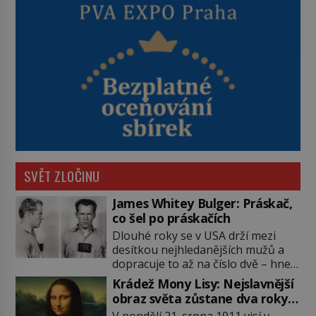
SVĚT ZLOČINU
James Whitey Bulger: Práskač,
co šel po práskačích
Dlouhé roky se v USA drží mezi
desítkou nejhledanějších mužů a
dopracuje to až na číslo dvě – hned
po Usámovi bin Ládinovi (1957–
Krádež Mony Lisy: Nejslavnější
2011). To je James „Whitey“ Bulger
obraz světa zůstane dva roky
(1929–2018) viněný ze spoluúčasti
nezvěstný
V pondělí 21. srpna 1911 visí v