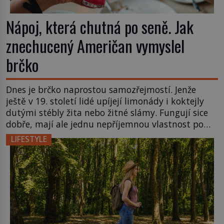
Nápoj, která chutná po seně. Jak
znechucený Američan vymyslel
brčko
Dnes je brčko naprostou samozřejmostí. Jenže
ještě v 19. století lidé upíjejí limonády i koktejly
dutými stébly žita nebo žitné slámy. Fungují sice
dobře, mají ale jednu nepříjemnou vlastnost po
chvíli se rozmáčejí a nápoji dodávají travnatou
LIFESTYLE
příchuť. Právě tahle drobná nepříjemnost přivede
amerického výrobce cigaretových náustků k
nápadu, který změní způsob pití po celém […]