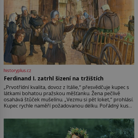
historyplus.cz
Ferdinand I. zatrhl šizení na tržištích
„Prvotřídní kvalita, dovoz z Itálie,“ přesvědčuje kupec s
látkami bohatou pražskou měšťanku. Žena pečlivě
osahává štůček mušelínu. „Vezmu si pět loket,“ prohlásí.
Kupec rychle naměří požadovanou délku. Pořádný kus
mu přitom zůstane za prsty… „Na šaty ho bude málo,
milostpaní. Stačí jenom na sukni,“ zhodnotí švadlena
množství růžového mušelínu. „Ošidili vás, podívejte.“
Vezme do ruky dřevěnou