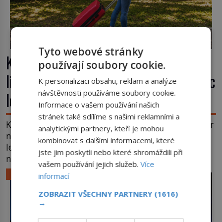
Tyto webové stránky
Kufr, který se konečně rozjede. Proč
používají soubory cookie.
lidé čekají na kolečka téměř pět tisíc
K personalizaci obsahu, reklam a analýze
návštěvnosti používáme soubory cookie.
let?
Informace o vašem používání našich
stránek také sdílíme s našimi reklamními a
Kolo patří k nejstarším vynálezům lidstva, ale kufr
analytickými partnery, kteří je mohou
na kolečkách se objevuje až ve 20. století. Po tisíce
kombinovat s dalšími informacemi, které
let lidé vláčejí těžká zavazadla v rukou, na zádech
jste jim poskytli nebo které shromáždili při
nebo je nakládají na povozy. Stačí přitom jediný
vašem používání jejich služeb.
Více
nápad, připevnit ke kufru kolečka. Jenže právě ten
LIFESTYLE
informací
nikdo dlouho nedostane. Až jednou se na letišti
ozve věta, která změní […]
ZOBRAZIT VŠECHNY PARTNERY
(1616)
→