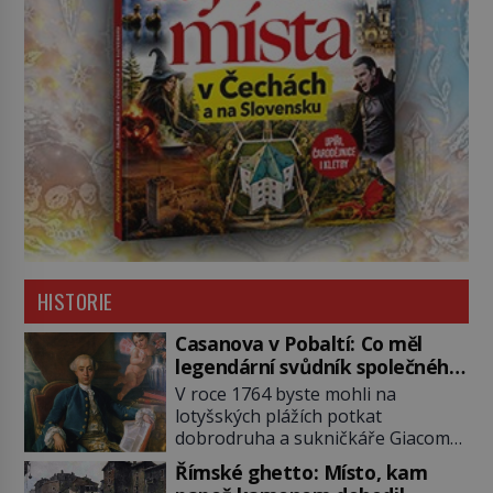
HISTORIE
Casanova v Pobaltí: Co měl
legendární svůdník společného
se svobodnými zednáři?
V roce 1764 byste mohli na
lotyšských plážích potkat
dobrodruha a sukničkáře Giacoma
Casanovu. Jeho cesta k Baltskému
Římské ghetto: Místo, kam
moři však nebyla turistickým