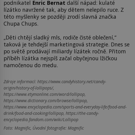
podnikatel
Enric Bernat
další nápad: kulaté
lízátko navržené tak, aby dětem nelepilo ruce. Z
této myšlenky se později zrodí slavná značka
Chupa Chups.
„Děti chtějí sladký mls, rodiče čisté oblečení,“
taková je tehdejší marketingová strategie. Dnes se
po světě prodávají miliardy lízátek ročně. Přitom
příběh lízátka nejspíš začal obyčejnou lžičkou
namočenou do medu.
Zdroje informací:
https://www.candyhistory.net/candy-
origin/history-of-lollipops/,
https://www.etymonline.com/word/lollipop,
https://www.dictionary.com/browse/lollipop,
https://www.encyclopedia.com/sports-and-everyday-life/food-and-
drink/food-and-cooking/lollipop, https://the-candy-
encyclopedia.fandom.com/wiki/Lollipop
Foto: Magnific, Úvodní fotografie: Magnific