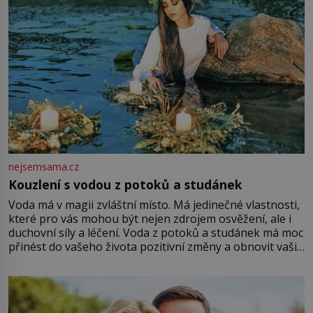
nejsemsama.cz
Kouzlení s vodou z potoků a studánek
Voda má v magii zvláštní místo. Má jedinečné vlastnosti,
které pro vás mohou být nejen zdrojem osvěžení, ale i
duchovní síly a léčení. Voda z potoků a studánek má moc
přinést do vašeho života pozitivní změny a obnovit vaši
energii. Využitím těchto přírodních zdrojů v magii
můžete obohatit své rituály a přinést do svého života
větší harmonii a klid. Je důležité