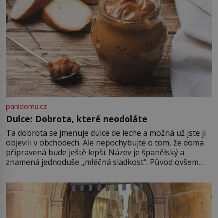
Je 27. května 1991. […]
panidomu.cz
Dulce: Dobrota, které neodoláte
Ta dobrota se jmenuje dulce de leche a možná už jste ji
objevili v obchodech. Ale nepochybujte o tom, že doma
připravená bude ještě lepší. Název je španělský a
znamená jednoduše „mléčná sladkost“. Původ ovšem
není úplně jednoznačný, o autorství této receptury se
pře hned několik latinskoamerických zemí a k tomu
Francie, kde se traduje,