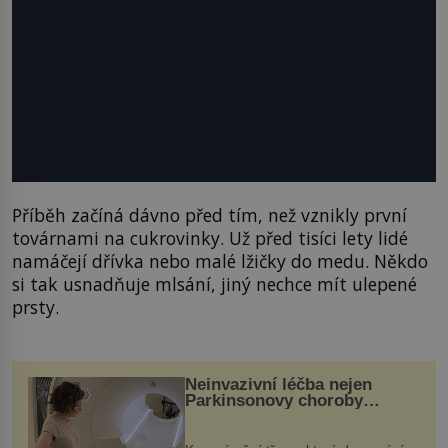
Příběh začíná dávno před tím, než vznikly první
továrnami na cukrovinky. Už před tisíci lety lidé
namáčejí dřívka nebo malé lžičky do medu. Někdo
si tak usnadňuje mlsání, jiný nechce mít ulepené
prsty.
Neinvazivní léčba nejen
Parkinsonovy choroby
pomocí ultrazvukové
„helmy“