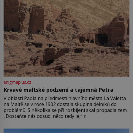
enigmaplus.cz
Krvavé maltské podzemí a tajemná Petra
V oblasti Paola na předměstí hlavního města La Valetta
na Maltě se v roce 1902 dostala skupina dělníků do
problémů. S několika se při rozbíjení skal propadla zem.
„Dostaňte nás odsud, něco tady je,“ z