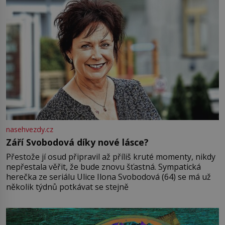
nasehvezdy.cz
Září Svobodová díky nové lásce?
Přestože jí osud připravil až příliš kruté momenty, nikdy
nepřestala věřit, že bude znovu šťastná. Sympatická
herečka ze seriálu Ulice Ilona Svobodová (64) se má už
několik týdnů potkávat se stejně