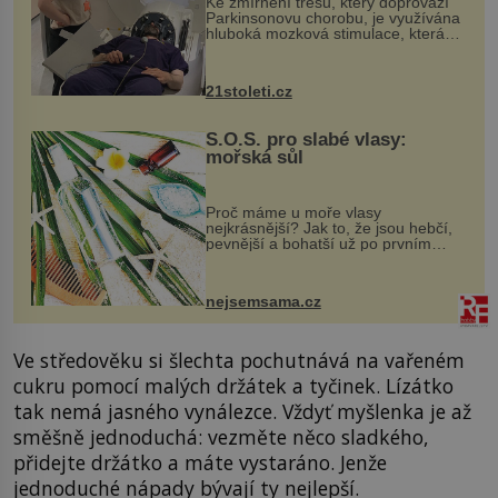
Ke zmírnění třesu, který doprovází
Parkinsonovu chorobu, je využívána
hluboká mozková stimulace, která
však vyžaduje vysoce invazivní
zákrok. Ultrazvuk zase není vhodný
k dostatečně přesnému zacílení ...
21stoleti.cz
S.O.S. pro slabé vlasy:
mořská sůl
Proč máme u moře vlasy
nejkrásnější? Jak to, že jsou hebčí,
pevnější a bohatší už po prvním
vykoupání? Protože sůl obsažená v
mořské vodě má blahodárný vliv.
Nejen na tělo a pokožku, ale i na
nejsemsama.cz
vlasy. ...
Ve středověku si šlechta pochutnává na vařeném
cukru pomocí malých držátek a tyčinek. Lízátko
tak nemá jasného vynálezce. Vždyť myšlenka je až
směšně jednoduchá: vezměte něco sladkého,
přidejte držátko a máte vystaráno. Jenže
jednoduché nápady bývají ty nejlepší.