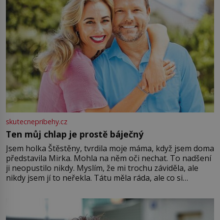
skutecnepribehy.cz
Ten můj chlap je prostě báječný
Jsem holka Štěstěny, tvrdila moje máma, když jsem doma
představila Mirka. Mohla na něm oči nechat. To nadšení
ji neopustilo nikdy. Myslím, že mi trochu záviděla, ale
nikdy jsem jí to neřekla. Tátu měla ráda, ale co si
pamatuji, tak jsme s Mirkem byli zamilovaní mnohem víc.
Jsme spolu moc rádi Tehdy byla jiná doba, když