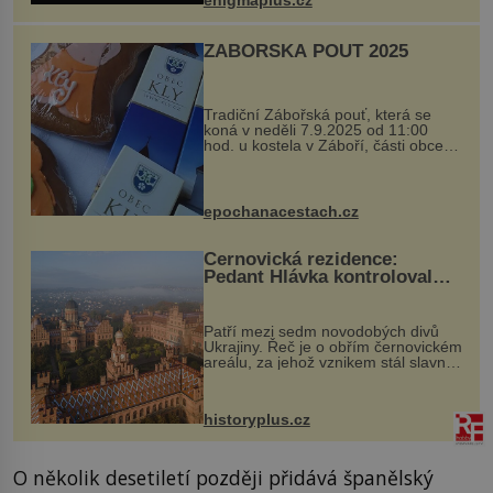
...
ZÁBOŘSKÁ POUŤ 2025
Tradiční Zábořská pouť, která se
koná v neděli 7.9.2025 od 11:00
hod. u kostela v Záboří, části obce
Kly u Mělníka. V programu naleznete
komentovanou prohlídku kostela,
dobovou hudbu, řemesla, atrakce...
epochanacestach.cz
Černovická rezidence:
Pedant Hlávka kontroloval
každou cihlu
Patří mezi sedm novodobých divů
Ukrajiny. Řeč je o obřím černovickém
areálu, za jehož vznikem stál slavný
český architekt Josef Hlávka. Ten si
na něm dal mimořádně záležet. Jeho
stavební plány by při ...
historyplus.cz
O několik desetiletí později přidává španělský