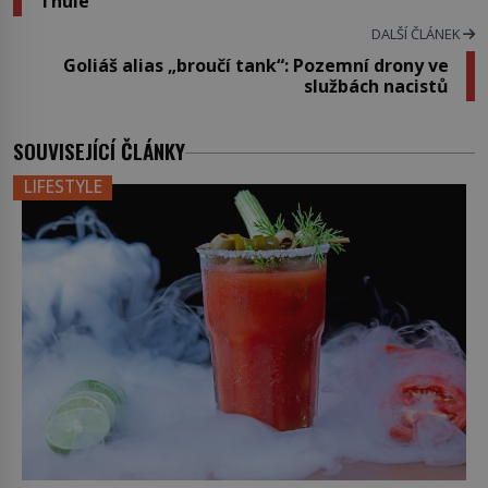
Thule
DALŠÍ ČLÁNEK
Goliáš alias „broučí tank“: Pozemní drony ve
službách nacistů
SOUVISEJÍCÍ ČLÁNKY
LIFESTYLE