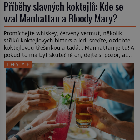
Příběhy slavných koktejlů: Kde se
vzal Manhattan a Bloody Mary?
Promíchejte whiskey, červený vermut, několik
střiků koktejlových bitters a led, sceďte, ozdobte
koktejlovou třešinkou a tadá… Manhattan je tu! A
pokud to má být skutečně on, dejte si pozor, ať
místo klasické americké rye whiskey či klidně
LIFESTYLE
bourbonu nepoužijete skotskou whisku. Co se
stane? Inu, koktejl bude stále skvělý, ale už to
nebude Manhattan ale […]