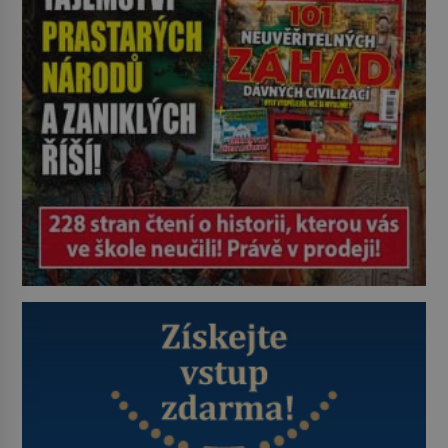
(1900–1945) zná každý, o koho se
historie jen otřela. Jenže […]