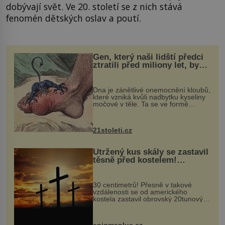
dobývají svět. Ve 20. století se z nich stává
fenomén dětských oslav a poutí.
Gen, který naši lidští předci
ztratili před miliony let, by
mohl pomoci s léčbou
„nemoci králů“
Dna je zánětlivé onemocnění kloubů,
které vzniká kvůli nadbytku kyseliny
močové v těle. Ta se ve formě
krystalků ukládá v blízkosti kloubů,
nejčastěji přitom postihuje palce na
nohou, a způsobuje bole...
21stoleti.cz
Utržený kus skály se zastavil
těsně před kostelem!
Ochránila ho boží síla?
30 centimetrů! Přesně v takové
vzdálenosti se od amerického
kostela zastavil obrovský 20tunový
balvan, který se v květnu 2014
nečekaně odtrhl od nedaleké skály
při její demolici. Podle místních stojí
enigmaplus.cz