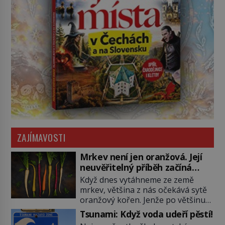
ZAJÍMAVOSTI
Mrkev není jen oranžová. Její
neuvěřitelný příběh začíná
fialovou barvou
Když dnes vytáhneme ze země
mrkev, většina z nás očekává sytě
oranžový kořen. Jenže po většinu
své historie je mrkev všechno
Tsunami: Když voda udeří pěstí!
možné, jen ne oranžová. Je fialová,