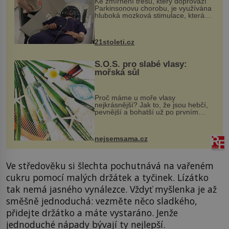
Ke zmírnění třesu, který doprovází
Parkinsonovu chorobu, je využívána
hluboká mozková stimulace, která
však vyžaduje vysoce invazivní
zákrok. Ultrazvuk zase není vhodný
k dostatečně přesnému zacílení ...
21stoleti.cz
S.O.S. pro slabé vlasy:
mořská sůl
Proč máme u moře vlasy
nejkrásnější? Jak to, že jsou hebčí,
pevnější a bohatší už po prvním
vykoupání? Protože sůl obsažená v
mořské vodě má blahodárný vliv.
Nejen na tělo a pokožku, ale i na
nejsemsama.cz
vlasy. ...
Ve středověku si šlechta pochutnává na vařeném
cukru pomocí malých držátek a tyčinek. Lízátko
tak nemá jasného vynálezce. Vždyť myšlenka je až
směšně jednoduchá: vezměte něco sladkého,
přidejte držátko a máte vystaráno. Jenže
jednoduché nápady bývají ty nejlepší.