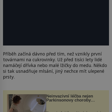
Příběh začíná dávno před tím, než vznikly první
továrnami na cukrovinky. Už před tisíci lety lidé
namáčejí dřívka nebo malé lžičky do medu. Někdo
si tak usnadňuje mlsání, jiný nechce mít ulepené
prsty.
Neinvazivní léčba nejen
Parkinsonovy choroby
pomocí ultrazvukové
„helmy“