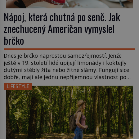
Nápoj, která chutná po seně. Jak
znechucený Američan vymyslel
brčko
Dnes je brčko naprostou samozřejmostí. Jenže
ještě v 19. století lidé upíjejí limonády i koktejly
dutými stébly žita nebo žitné slámy. Fungují sice
dobře, mají ale jednu nepříjemnou vlastnost po
chvíli se rozmáčejí a nápoji dodávají travnatou
LIFESTYLE
příchuť. Právě tahle drobná nepříjemnost přivede
amerického výrobce cigaretových náustků k
nápadu, který změní způsob pití po celém […]