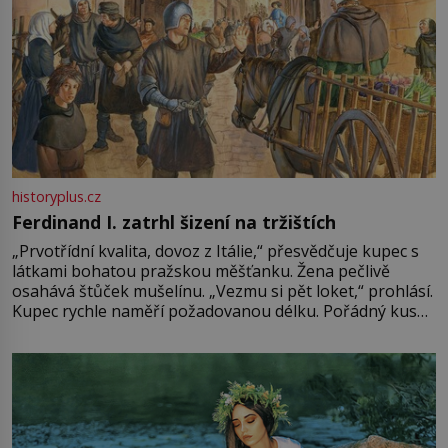
historyplus.cz
Ferdinand I. zatrhl šizení na tržištích
„Prvotřídní kvalita, dovoz z Itálie,“ přesvědčuje kupec s
látkami bohatou pražskou měšťanku. Žena pečlivě
osahává štůček mušelínu. „Vezmu si pět loket,“ prohlásí.
Kupec rychle naměří požadovanou délku. Pořádný kus
mu přitom zůstane za prsty… „Na šaty ho bude málo,
milostpaní. Stačí jenom na sukni,“ zhodnotí švadlena
množství růžového mušelínu. „Ošidili vás, podívejte.“
Vezme do ruky dřevěnou