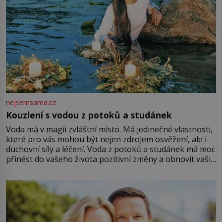
nejsemsama.cz
Kouzlení s vodou z potoků a studánek
Voda má v magii zvláštní místo. Má jedinečné vlastnosti,
které pro vás mohou být nejen zdrojem osvěžení, ale i
duchovní síly a léčení. Voda z potoků a studánek má moc
přinést do vašeho života pozitivní změny a obnovit vaši
energii. Využitím těchto přírodních zdrojů v magii
můžete obohatit své rituály a přinést do svého života
větší harmonii a klid. Je důležité