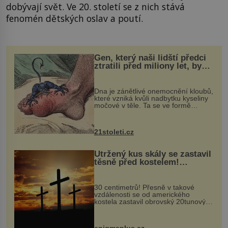
dobývají svět. Ve 20. století se z nich stává
fenomén dětských oslav a poutí.
Gen, který naši lidští předci
ztratili před miliony let, by
mohl pomoci s léčbou
„nemoci králů“
Dna je zánětlivé onemocnění kloubů,
které vzniká kvůli nadbytku kyseliny
močové v těle. Ta se ve formě
krystalků ukládá v blízkosti kloubů,
nejčastěji přitom postihuje palce na
nohou, a způsobuje bole...
21stoleti.cz
Utržený kus skály se zastavil
těsně před kostelem!
Ochránila ho boží síla?
30 centimetrů! Přesně v takové
vzdálenosti se od amerického
kostela zastavil obrovský 20tunový
balvan, který se v květnu 2014
nečekaně odtrhl od nedaleké skály
při její demolici. Podle místních stojí
enigmaplus.cz