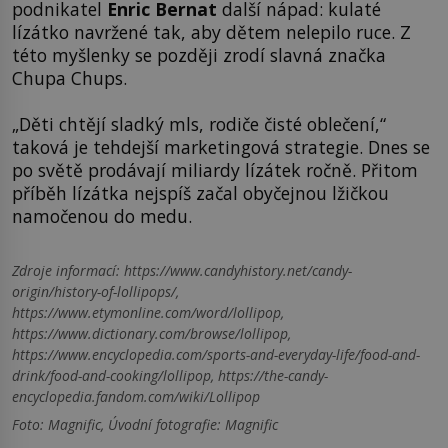
podnikatel
Enric Bernat
další nápad: kulaté
lízátko navržené tak, aby dětem nelepilo ruce. Z
této myšlenky se později zrodí slavná značka
Chupa Chups.
„Děti chtějí sladký mls, rodiče čisté oblečení,“
taková je tehdejší marketingová strategie. Dnes se
po světě prodávají miliardy lízátek ročně. Přitom
příběh lízátka nejspíš začal obyčejnou lžičkou
namočenou do medu.
Zdroje informací:
https://www.candyhistory.net/candy-
origin/history-of-lollipops/,
https://www.etymonline.com/word/lollipop,
https://www.dictionary.com/browse/lollipop,
https://www.encyclopedia.com/sports-and-everyday-life/food-and-
drink/food-and-cooking/lollipop, https://the-candy-
encyclopedia.fandom.com/wiki/Lollipop
Foto: Magnific, Úvodní fotografie: Magnific