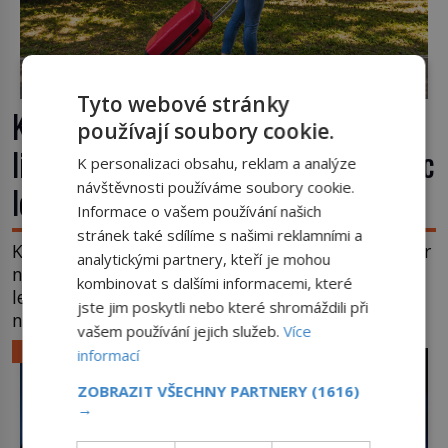
Tyto webové stránky
Kufr, který se konečně rozjede. Proč
používají soubory cookie.
lidé čekají na kolečka téměř pět tisíc
K personalizaci obsahu, reklam a analýze
návštěvnosti používáme soubory cookie.
let?
Informace o vašem používání našich
stránek také sdílíme s našimi reklamními a
Kolo patří k nejstarším vynálezům lidstva, ale kufr
analytickými partnery, kteří je mohou
na kolečkách se objevuje až ve 20. století. Po tisíce
kombinovat s dalšími informacemi, které
let lidé vláčejí těžká zavazadla v rukou, na zádech
jste jim poskytli nebo které shromáždili při
nebo je nakládají na povozy. Stačí přitom jediný
vašem používání jejich služeb.
Více
nápad, připevnit ke kufru kolečka. Jenže právě ten
LIFESTYLE
informací
nikdo dlouho nedostane. Až jednou se na letišti
ozve věta, která změní […]
ZOBRAZIT VŠECHNY PARTNERY
(1616)
→