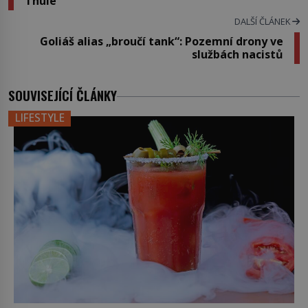
Thule
DALŠÍ ČLÁNEK
Goliáš alias „broučí tank“: Pozemní drony ve
službách nacistů
SOUVISEJÍCÍ ČLÁNKY
LIFESTYLE