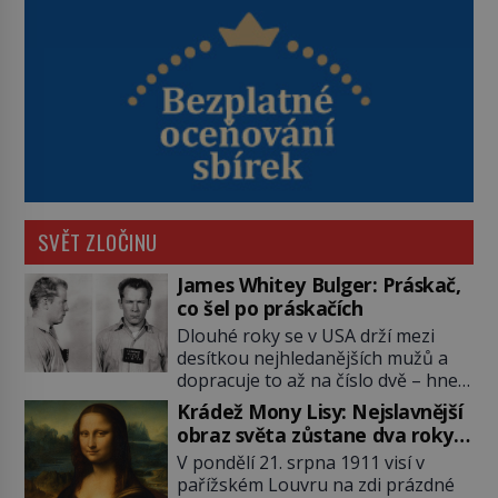
SVĚT ZLOČINU
James Whitey Bulger: Práskač,
co šel po práskačích
Dlouhé roky se v USA drží mezi
desítkou nejhledanějších mužů a
dopracuje to až na číslo dvě – hned
po Usámovi bin Ládinovi (1957–
Krádež Mony Lisy: Nejslavnější
2011). To je James „Whitey“ Bulger
obraz světa zůstane dva roky
(1929–2018) viněný ze spoluúčasti
nezvěstný
V pondělí 21. srpna 1911 visí v
na 19 vraždách, vydírání a lichvy. A
pařížském Louvru na zdi prázdné
samozřejmě, krom toho je ještě