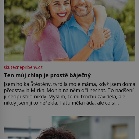
skutecnepribehy.cz
Ten můj chlap je prostě báječný
Jsem holka Štěstěny, tvrdila moje máma, když jsem doma
představila Mirka. Mohla na něm oči nechat. To nadšení
ji neopustilo nikdy. Myslím, že mi trochu záviděla, ale
nikdy jsem jí to neřekla. Tátu měla ráda, ale co si
pamatuji, tak jsme s Mirkem byli zamilovaní mnohem víc.
Jsme spolu moc rádi Tehdy byla jiná doba, když