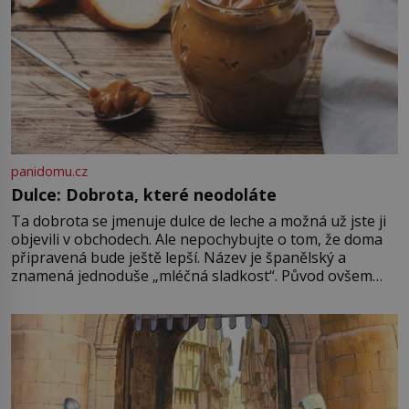
panidomu.cz
Dulce: Dobrota, které neodoláte
Ta dobrota se jmenuje dulce de leche a možná už jste ji
objevili v obchodech. Ale nepochybujte o tom, že doma
připravená bude ještě lepší. Název je španělský a
znamená jednoduše „mléčná sladkost“. Původ ovšem
není úplně jednoznačný, o autorství této receptury se
pře hned několik latinskoamerických zemí a k tomu
Francie, kde se traduje,