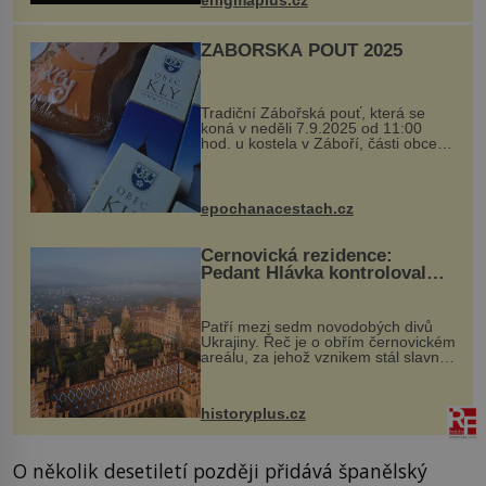
...
ZÁBOŘSKÁ POUŤ 2025
Tradiční Zábořská pouť, která se
koná v neděli 7.9.2025 od 11:00
hod. u kostela v Záboří, části obce
Kly u Mělníka. V programu naleznete
komentovanou prohlídku kostela,
dobovou hudbu, řemesla, atrakce...
epochanacestach.cz
Černovická rezidence:
Pedant Hlávka kontroloval
každou cihlu
Patří mezi sedm novodobých divů
Ukrajiny. Řeč je o obřím černovickém
areálu, za jehož vznikem stál slavný
český architekt Josef Hlávka. Ten si
na něm dal mimořádně záležet. Jeho
stavební plány by při ...
historyplus.cz
O několik desetiletí později přidává španělský