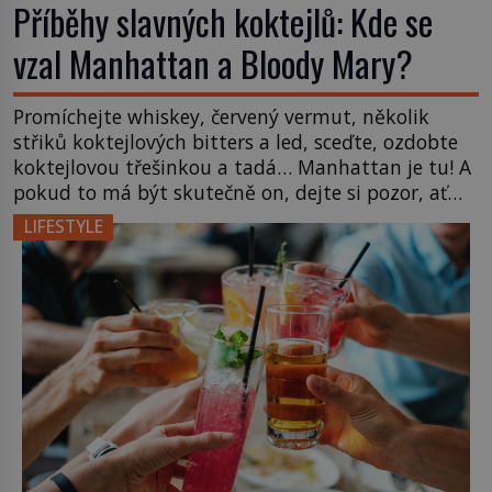
Příběhy slavných koktejlů: Kde se
vzal Manhattan a Bloody Mary?
Promíchejte whiskey, červený vermut, několik
střiků koktejlových bitters a led, sceďte, ozdobte
koktejlovou třešinkou a tadá… Manhattan je tu! A
pokud to má být skutečně on, dejte si pozor, ať
místo klasické americké rye whiskey či klidně
LIFESTYLE
bourbonu nepoužijete skotskou whisku. Co se
stane? Inu, koktejl bude stále skvělý, ale už to
nebude Manhattan ale […]