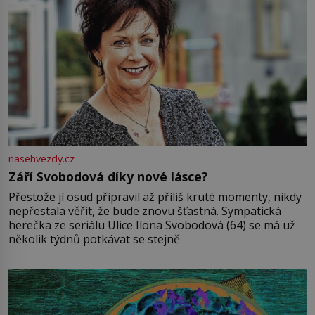
nasehvezdy.cz
Září Svobodová díky nové lásce?
Přestože jí osud připravil až příliš kruté momenty, nikdy
nepřestala věřit, že bude znovu šťastná. Sympatická
herečka ze seriálu Ulice Ilona Svobodová (64) se má už
několik týdnů potkávat se stejně