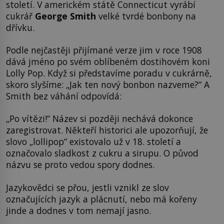
století. V americkém státě Connecticut vyrábí
cukrář
George Smith
velké tvrdé bonbony na
dřívku.
Podle nejčastěji přijímané verze jim v roce 1908
dává jméno po svém oblíbeném dostihovém koni
Lolly Pop. Když si představíme poradu v cukrárně,
skoro slyšíme: „Jak ten nový bonbon nazveme?“ A
Smith bez váhání odpovídá:
„Po vítězi!“ Název si později nechává dokonce
zaregistrovat. Někteří historici ale upozorňují, že
slovo „lollipop“ existovalo už v 18. století a
označovalo sladkost z cukru a sirupu. O původ
názvu se proto vedou spory dodnes.
Jazykovědci se přou, jestli vznikl ze slov
označujících jazyk a plácnutí, nebo má kořeny
jinde a dodnes v tom nemají jasno.