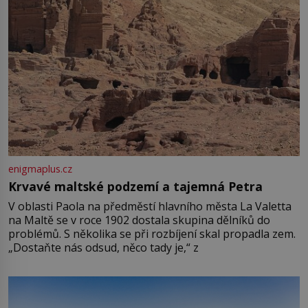
enigmaplus.cz
Krvavé maltské podzemí a tajemná Petra
V oblasti Paola na předměstí hlavního města La Valetta
na Maltě se v roce 1902 dostala skupina dělníků do
problémů. S několika se při rozbíjení skal propadla zem.
„Dostaňte nás odsud, něco tady je,“ z