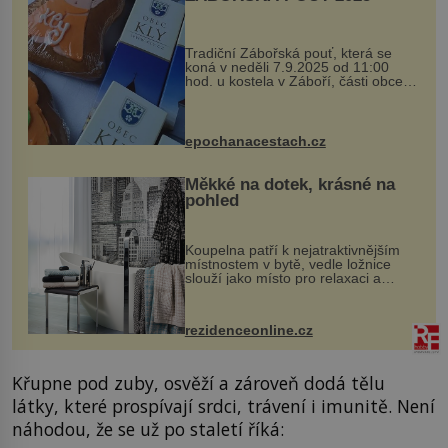
Tradiční Zábořská pouť, která se
koná v neděli 7.9.2025 od 11:00
hod. u kostela v Záboří, části obce
Kly u Mělníka. V programu naleznete
komentovanou prohlídku kostela,
dobovou hudbu, řemesla, atrakce...
epochanacestach.cz
Měkké na dotek, krásné na
pohled
Koupelna patří k nejatraktivnějším
místnostem v bytě, vedle ložnice
slouží jako místo pro relaxaci a
odpočinek. Koupelnový textil –
ručníky, osušky a koberečky –
mohou jako mávnutím kouzelného
rezidenceonline.cz
proutku...
Křupne pod zuby, osvěží a zároveň dodá tělu
látky, které prospívají srdci, trávení i imunitě. Není
náhodou, že se už po staletí říká: