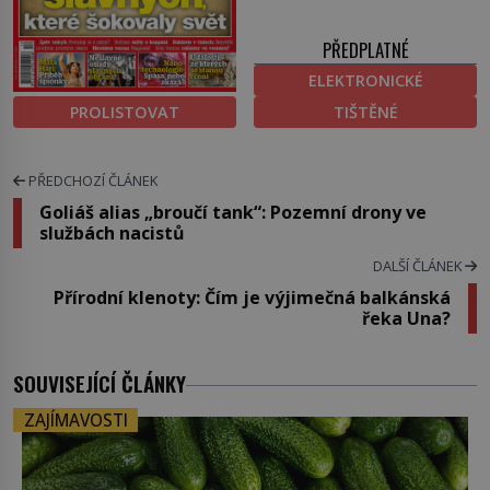
PŘEDPLATNÉ
ELEKTRONICKÉ
PROLISTOVAT
TIŠTĚNÉ
PŘEDCHOZÍ ČLÁNEK
Goliáš alias „broučí tank“: Pozemní drony ve
službách nacistů
DALŠÍ ČLÁNEK
Přírodní klenoty: Čím je výjimečná balkánská
řeka Una?
SOUVISEJÍCÍ ČLÁNKY
ZAJÍMAVOSTI