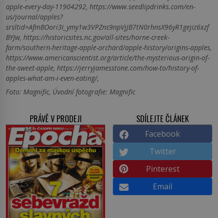
apple-every-day-11904292, https://www.seedlipdrinks.com/en-
us/journal/apples?
srsltid=AfmBOori3i_ymy1w3VPZns9npVjJB7tN0rhnsX96yR1gejiz6xzf
BYJw, https://historicsites.nc.gov/all-sites/horne-creek-
farm/southern-heritage-apple-orchard/apple-history/origins-apples,
https://www.americanscientist.org/article/the-mysterious-origin-of-
the-sweet-apple, https://jerryjamesstone.com/how-to/history-of-
apples-what-am-i-even-eating/,
Foto: Magnific, Úvodní fotografie: Magnific
PRÁVĚ V PRODEJI
SDÍLEJTE ČLÁNEK
Facebook
Twitter
Pinterest
Email