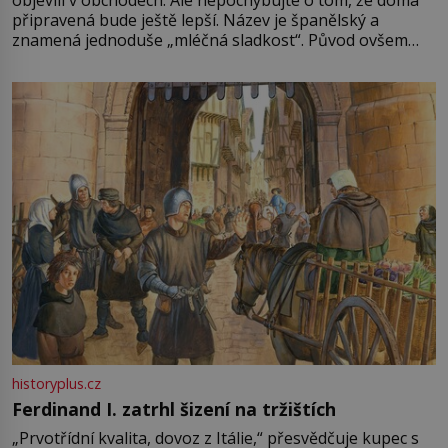
objevili v obchodech. Ale nepochybujte o tom, že doma
připravená bude ještě lepší. Název je španělský a
znamená jednoduše „mléčná sladkost“. Původ ovšem
není úplně jednoznačný, o autorství této receptury se
pře hned několik latinskoamerických zemí a k tomu
Francie, kde se traduje,
historyplus.cz
Ferdinand I. zatrhl šizení na tržištích
„Prvotřídní kvalita, dovoz z Itálie,“ přesvědčuje kupec s