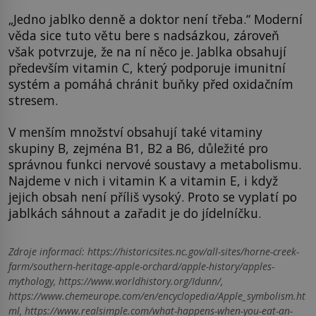
„Jedno jablko denně a doktor není třeba.“ Moderní
věda sice tuto větu bere s nadsázkou, zároveň
však potvrzuje, že na ní něco je. Jablka obsahují
především vitamin C, který podporuje imunitní
systém a pomáhá chránit buňky před oxidačním
stresem.
V menším množství obsahují také vitaminy
skupiny B, zejména B1, B2 a B6, důležité pro
správnou funkci nervové soustavy a metabolismu.
Najdeme v nich i vitamin K a vitamin E, i když
jejich obsah není příliš vysoký. Proto se vyplatí po
jablkách sáhnout a zařadit je do jídelníčku.
Zdroje informací:
https://historicsites.nc.gov/all-sites/horne-creek-
farm/southern-heritage-apple-orchard/apple-history/apples-
mythology, https://www.worldhistory.org/Idunn/,
https://www.chemeurope.com/en/encyclopedia/Apple_symbolism.ht
ml, https://www.realsimple.com/what-happens-when-you-eat-an-