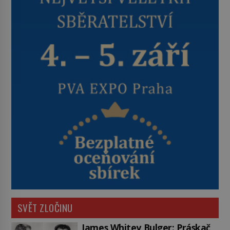
SVĚT ZLOČINU
James Whitey Bulger: Práskač,