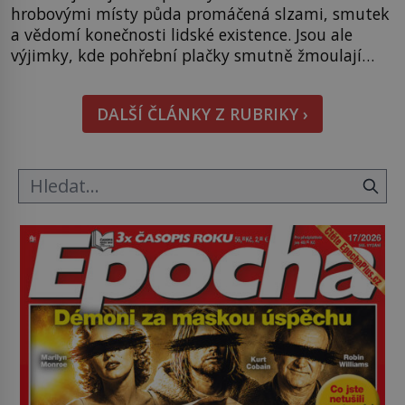
hrobovými místy půda promáčená slzami, smutek
a vědomí konečnosti lidské existence. Jsou ale
výjimky, kde pohřební plačky smutně žmoulají
kapesníky nikoli při smutečním obřadu, ale při
pohledu na výši vyměřené podpory
DALŠÍ ČLÁNKY Z RUBRIKY ›
v nezaměstnanosti. Kam vás pozveme? Unikátní
hřbitov, který si vysloužil název „Veselý“, najdeme
v rumunské vesnici Sapanta, nedaleko hranic […]