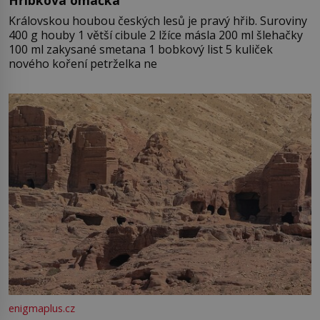
Královskou houbou českých lesů je pravý hřib. Suroviny
400 g houby 1 větší cibule 2 lžíce másla 200 ml šlehačky
100 ml zakysané smetana 1 bobkový list 5 kuliček
nového koření petrželka ne
enigmaplus.cz