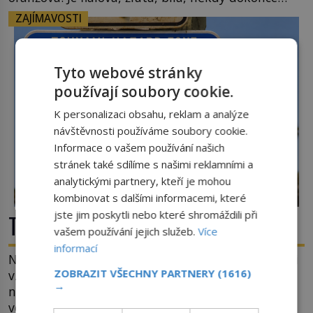
téměř černá. Až díky stovkám let pečlivého
ZAJÍMAVOSTI
šlechtění se z ní stává zelenina, bez které si českou
zahradu ani nedokážeme představit. Její příběh je
[…]
Tyto webové stránky
používají soubory cookie.
K personalizaci obsahu, reklam a analýze
návštěvnosti používáme soubory cookie.
Informace o vašem používání našich
stránek také sdílíme s našimi reklamními a
analytickými partnery, kteří je mohou
kombinovat s dalšími informacemi, které
jste jim poskytli nebo které shromáždili při
Tsunami: Když voda udeří pěstí!
vašem používání jejich služeb.
Více
informací
Nejprve špetka školometské teorie. Výraz tsunami
ZOBRAZIT VŠECHNY PARTNERY
(1616)
vznikl spojením japonských slov tsu (přístav) a
→
nami (vlna). Jedná se o dlouhou vlnu, která je na
volném moři takřka nepostřehnutelná. Ačkoli je