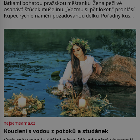
látkami bohatou pražskou měšťanku. Žena pečlivě
osahává štůček mušelínu. „Vezmu si pět loket,“ prohlásí.
Kupec rychle naměří požadovanou délku. Pořádný kus
mu přitom zůstane za prsty… „Na šaty ho bude málo,
milostpaní. Stačí jenom na sukni,“ zhodnotí švadlena
množství růžového mušelínu. „Ošidili vás, podívejte.“
Vezme do ruky dřevěnou
nejsemsama.cz
Kouzlení s vodou z potoků a studánek
Voda má v magii zvláštní místo. Má jedinečné vlastnosti,