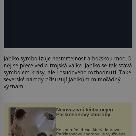
Jablko symbolizuje nesmrtelnost a božskou moc. O
něj se přece vedla trojská válka. Jablko se tak stává
symbolem krásy, ale i osudového rozhodnutí. Také
severské národy přisuzují jablkům mimořádný
význam.
Neinvazivní léčba nejen
Parkinsonovy choroby
pomocí ultrazvukové
„helmy“
Ke zmírnění třesu, který doprovází
Parkinsonovu chorobu, je využívána