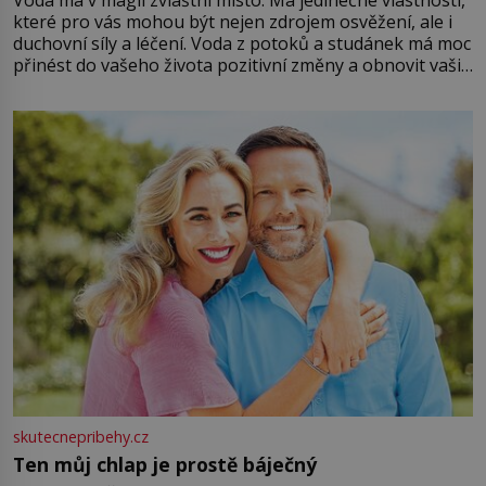
které pro vás mohou být nejen zdrojem osvěžení, ale i
duchovní síly a léčení. Voda z potoků a studánek má moc
přinést do vašeho života pozitivní změny a obnovit vaši
energii. Využitím těchto přírodních zdrojů v magii
můžete obohatit své rituály a přinést do svého života
větší harmonii a klid. Je důležité
skutecnepribehy.cz
Ten můj chlap je prostě báječný