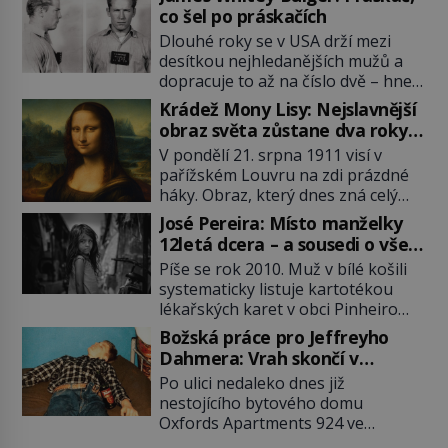
co šel po práskačích
Dlouhé roky se v USA drží mezi
desítkou nejhledanějších mužů a
dopracuje to až na číslo dvě – hned
po Usámovi bin Ládinovi (1957–
Krádež Mony Lisy: Nejslavnější
2011). To je James „Whitey“ Bulger
obraz světa zůstane dva roky
(1929–2018) viněný ze spoluúčasti
nezvěstný
V pondělí 21. srpna 1911 visí v
na 19 vraždách, vydírání a lichvy. A
pařížském Louvru na zdi prázdné
samozřejmě, krom toho je ještě
háky. Obraz, který dnes zná celý
drogový dealer, který neváhá
svět, je pryč. Zpočátku si nikdo
odstranit z cesty všechny práskače,
José Pereira: Místo manželky
nemyslí, že jde o krádež.
zatímco […]
12letá dcera – a sousedi o všem
Zaměstnanci jsou přesvědčeni, že
vědí!
Píše se rok 2010. Muž v bílé košili
Mona Lisa je jen v restaurátorské
systematicky listuje kartotékou
dílně nebo u fotografa. Když se
lékařských karet v obci Pinheiro
ukáže pravda, propukne jeden z
ležící asi 20 kilometrů od farmy s
největších honů na zloděje v […]
Božská práce pro Jeffreyho
podivínským majitelem. Něco tu
Dahmera: Vrah skončí v
nesedí. Ledaže… Ledaže by ta
tratolišti krve ve vězeňských
Po ulici nedaleko dnes již
mladá dívka z farmy byla ne
umývárnách
nestojícího bytového domu
manželkou, ale dcerou – a všechny
Oxfords Apartments 924 ve
ty děti byly zplozené v incestu. Na
wisconsinském Milwaukee se