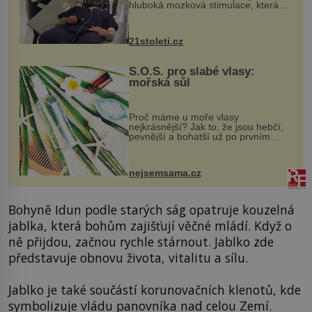
hluboká mozková stimulace, která
však vyžaduje vysoce invazivní
zákrok. Ultrazvuk zase není vhodný
k dostatečně přesnému zacílení ...
21stoleti.cz
S.O.S. pro slabé vlasy:
mořská sůl
Proč máme u moře vlasy
nejkrásnější? Jak to, že jsou hebčí,
pevnější a bohatší už po prvním
vykoupání? Protože sůl obsažená v
mořské vodě má blahodárný vliv.
Nejen na tělo a pokožku, ale i na
nejsemsama.cz
vlasy. ...
Bohyně Idun podle starých ság opatruje kouzelná
jablka, která bohům zajišťují věčné mládí. Když o
ně přijdou, začnou rychle stárnout. Jablko zde
představuje obnovu života, vitalitu a sílu.
Jablko je také součástí korunovačních klenotů, kde
symbolizuje vládu panovníka nad celou Zemí.