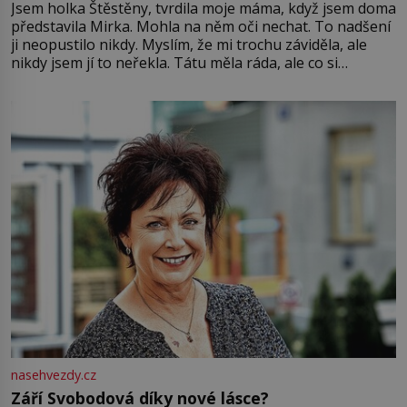
Jsem holka Štěstěny, tvrdila moje máma, když jsem doma
představila Mirka. Mohla na něm oči nechat. To nadšení
ji neopustilo nikdy. Myslím, že mi trochu záviděla, ale
nikdy jsem jí to neřekla. Tátu měla ráda, ale co si
pamatuji, tak jsme s Mirkem byli zamilovaní mnohem víc.
Jsme spolu moc rádi Tehdy byla jiná doba, když
nasehvezdy.cz
Září Svobodová díky nové lásce?