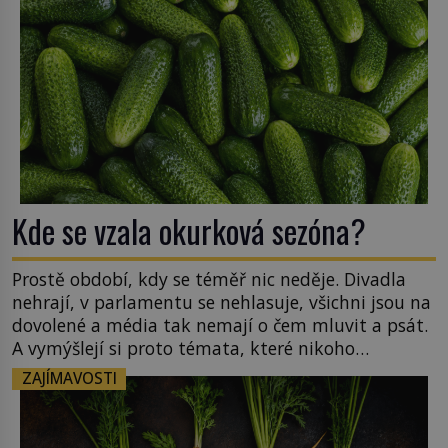
Kde se vzala okurková sezóna?
Prostě období, kdy se téměř nic neděje. Divadla
nehrají, v parlamentu se nehlasuje, všichni jsou na
dovolené a média tak nemají o čem mluvit a psát.
A vymýšlejí si proto témata, které nikoho
nezajímají. Proč je však ona letní doba spojovaná
ZAJÍMAVOSTI
zrovna s okurkami? Okurkovou sezónu známe už
od poloviny 19. století, ovšem jako Češi […]