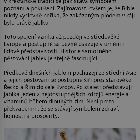
V křesťanské tradici se pak stává symbolem
poznání a pokušení. Zajímavostí ovšem je, že Bible
nikdy výslovně neříká, že zakázaným plodem v ráji
bylo právě jablko.
Toto spojení vzniká až později ve středověké
Evropě a postupně se pevně usazuje v umění i
lidové představivosti. Historie samotného
pěstování jablek je stejně fascinující.
Předkové dnešních jabloní pocházejí ze střední Asie
a jejich pěstování se postupně šíří přes starověké
Řecko a Řím do celé Evropy. Po staletí představují
jablka jeden z nejdostupnějších zdrojů energie a
vitamínů během dlouhých zim. Není proto
překvapením, že se stávají symbolem zdraví,
hojnosti a prosperity.