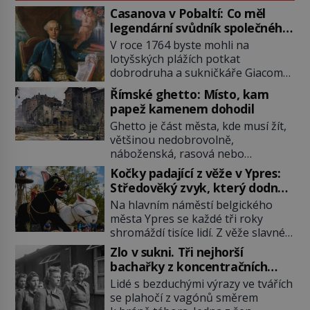
Casanova v Pobaltí: Co měl
legendární svůdník společného
se svobodnými zednáři?
V roce 1764 byste mohli na
lotyšských plážích potkat
dobrodruha a sukničkáře Giacoma
Casanovu. Jeho cesta k Baltskému
Římské ghetto: Místo, kam
moři však nebyla turistickým
papež kamenem dohodil
výletem, ale ryze pracovní cestou
Ghetto je část města, kde musí žít,
se zištnými úmysly. Jaký cíl
většinou nedobrovolně,
Casanova sledoval, když se
náboženská, rasová nebo
například procházel uličkami
národnostní menšina obyvatel.
lotyšské Rigy? Casanova v Pobaltí
Kočky padající z věže v Ypres:
Bohaté historické zkušenosti mají s
kontaktoval tamní zednářské lóže.
Středověký zvyk, který dodnes
takovým životem Židé. Už od
Nebyl v této oblasti žádným
budí rozpaky
Na hlavním náměstí belgického
středověku jsou totiž v každou
nováčkem, protože do zednářské
města Ypres se každé tři roky
chvíli nuceni v nějakém žít. Mezi ty
[…]
shromáždí tisíce lidí. Z věže slavné
nejslavnější patří i římské ghetto
tržnice létají do davu kočky, diváci
založené v roce 1555. Pokud jde o
Zlo v sukni. Tři nejhorší
jásají a snaží se je chytit. Naštěstí
vztah k Židům, nemá se Řím čím
bachařky z koncentračních
už nejde o živá zvířata, ale jenom o
chlubit. […]
táborů
Lidé s bezduchými výrazy ve tvářích
plyšové suvenýry. Kdysi to ale bylo
se plahočí z vagónů směrem
jinak. Tato veselá podívaná