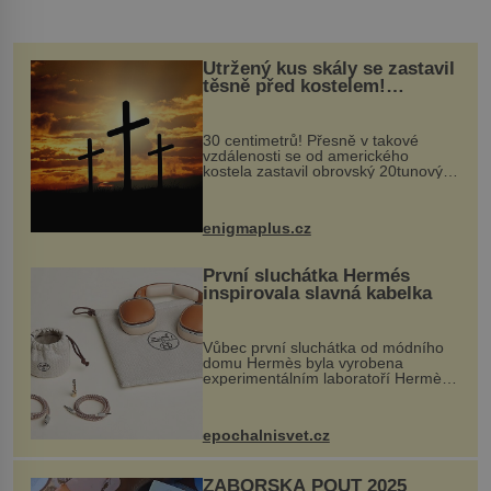
Utržený kus skály se zastavil
těsně před kostelem!
Ochránila ho boží síla?
30 centimetrů! Přesně v takové
vzdálenosti se od amerického
kostela zastavil obrovský 20tunový
balvan, který se v květnu 2014
nečekaně odtrhl od nedaleké skály
při její demolici. Podle místních stojí
enigmaplus.cz
...
První sluchátka Hermés
inspirovala slavná kabelka
Vůbec první sluchátka od módního
domu Hermès byla vyrobena
experimentálním laboratoří Hermès
Ateliers Horizons. Elegantní gadget
si vyžádal dva roky vývoje a chlubí
se ručně šitou hovězí kůží a
epochalnisvet.cz
kovový...
ZÁBOŘSKÁ POUŤ 2025