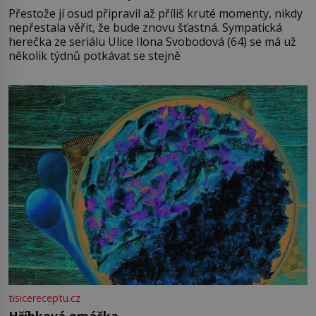
Přestože jí osud připravil až příliš kruté momenty, nikdy
nepřestala věřit, že bude znovu šťastná. Sympatická
herečka ze seriálu Ulice Ilona Svobodová (64) se má už
několik týdnů potkávat se stejně
tisicereceptu.cz
Hříbková omáčka