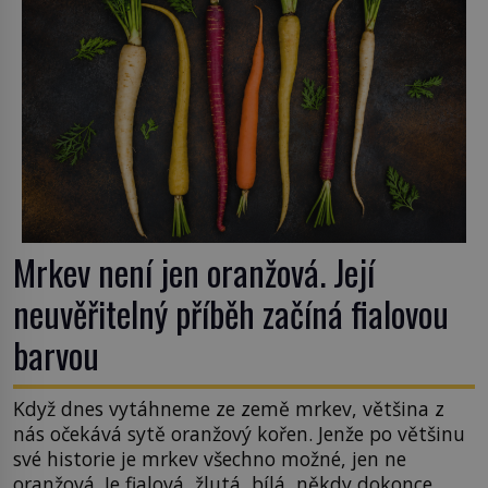
Mrkev není jen oranžová. Její
neuvěřitelný příběh začíná fialovou
barvou
Když dnes vytáhneme ze země mrkev, většina z
nás očekává sytě oranžový kořen. Jenže po většinu
své historie je mrkev všechno možné, jen ne
oranžová. Je fialová, žlutá, bílá, někdy dokonce