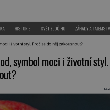
IKA
HISTORIE
SVĚT ZLOČINU
ZÁHADY A TAJEMSTV
ci i životní styl. Proč se do něj zakousnout?
od, symbol moci i životní styl.
nout?
13.6.2