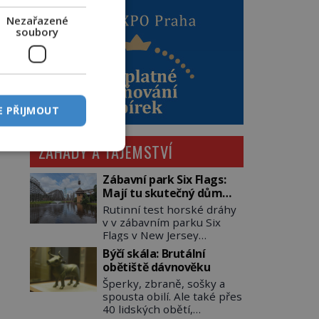
Nezařazené
soubory
E PŘIJMOUT
ZÁHADY A TAJEMSTVÍ
Zábavní park Six Flags:
Mají tu skutečný dům
hrůzy!
Rutinní test horské dráhy
v v zábavním parku Six
Flags v New Jersey
dopadne 16. srpna 1981
Býčí skála: Brutální
katastrofou. 20letý technik
obětiště dávnověku
Scott Tyler se zřítí na zem!
Šperky, zbraně, sošky a
Zranění jsou neslučitelná
spousta obilí. Ale také přes
se životem. „Nepoužil
40 lidských obětí,
bezpečnostní zábranu,“