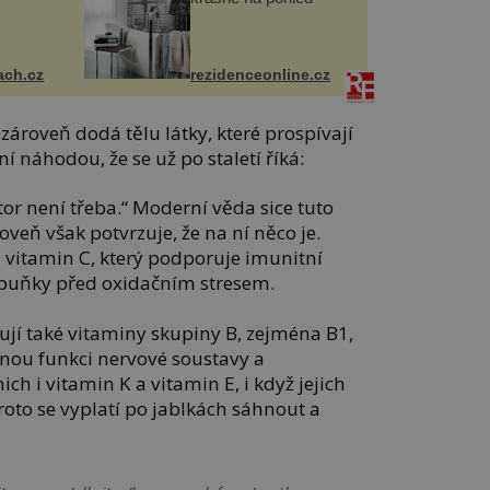
ach.cz
rezidenceonline.cz
zároveň dodá tělu látky, které prospívají
ní náhodou, že se už po staletí říká:
or není třeba.“ Moderní věda sice tuto
oveň však potvrzuje, že na ní něco je.
 vitamin C, který podporuje imunitní
buňky před oxidačním stresem.
í také vitaminy skupiny B, zejména B1,
vnou funkci nervové soustavy a
h i vitamin K a vitamin E, i když jejich
Proto se vyplatí po jablkách sáhnout a