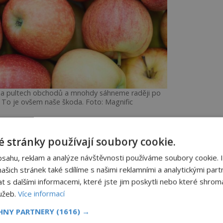
na pultech obchodů a mnohdy sáhneme raději po
. To je ovšem naše škoda. Foto: Magnific
 stránky používají soubory cookie.
ak stává symbolem poznání a pokušení.
ible nikdy výslovně neříká, že zakázaným
bsahu, reklam a analýze návštěvnosti používáme soubory cookie. 
ablko.
šich stránek také sdílíme s našimi reklamními a analytickými partn
s dalšími informacemi, které jste jim poskytli nebo které shromá
ději ve středověké Evropě a postupně se
lužeb.
Více informací
dové představivosti. Historie samotného
CHNY PARTNERY
(1616) →
ascinující.