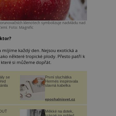
V korunovačních klenotech symbolizuje nadvládu nad
Zemí. Foto: Magnific
ktor?
 míjíme každý den. Nejsou exotická a
ako některé tropické plody. Přesto patří k
 které si můžeme dopřát.
ály se
První sluchátka
před
Hermés inspirovala
ánila
slavná kabelka
epochalnisvet.cz
OUŤ
Měkké na dotek,
krásné na pohled