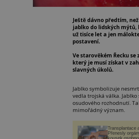
Ještě dávno předtím, než 
jablko do lidských mýtů, 
už tisíce let a jen málok
postavení.
Ve starověkém Řecku se zl
který je musí získat v za
slavných úkolů.
Jablko symbolizuje nesmrt
vedla trojská válka. Jablko
osudového rozhodnutí. Tak
mimořádný význam.
Transplantace 
Přenesly orgány
kousek osobnos