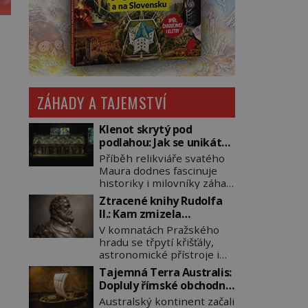
ZÁHADY A TAJEMSTVÍ
Klenot skrytý pod
podlahou: Jak se unikátní
románský poklad dostal
Příběh relikviáře svatého
do zapadlého Bečova?
Maura dodnes fascinuje
historiky i milovníky záhad
po celém světě. Tato
Ztracené knihy Rudolfa
románská zlatnická
II.: Kam zmizela
památka ze 13. století je
nejzáhadnější knihovna
V komnatách Pražského
po českých korunovačních
Evropy?
hradu se třpytí křišťály,
klenotech druhým
astronomické přístroje i
nejcennějším movitým
podivné alchymistické
majetkem v České
Tajemná Terra Australis:
rukopisy. Císař Rudolf II.
republice. Přestože byl
Dopluly římské obchodní
shromažďuje vše, co
klenot v roce 1985 po
lodě až do Austrálie?
Australský kontinent začali
souvisí s tajemstvím
dramatickém pátrání