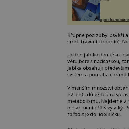
epochanacest
Křupne pod zuby, osvěží a 
srdci, trávení i imunitě. Ne
„Jedno jablko denně a dokt
větu bere s nadsázkou, zár
Jablka obsahují především
systém a pomáhá chránit 
V menším množství obsahuj
B2 a B6, důležité pro sprá
metabolismu. Najdeme v nic
obsah není příliš vysoký. 
zařadit je do jídelníčku.