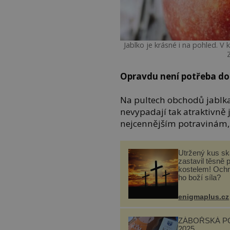
Jablko je krásné i na pohled. 
Opravdu není potřeba do
Na pultech obchodů jablka
nevypadají tak atraktivně j
nejcennějším potravinám,
Utržený kus sk
zastavil těsně 
kostelem! Ochr
ho boží síla?
enigmaplus.cz
ZÁBOŘSKÁ P
2025