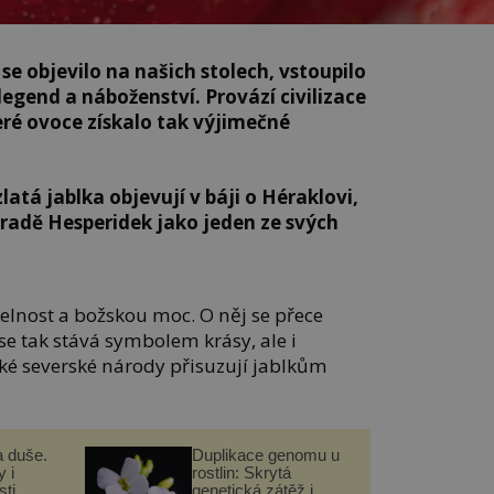
se objevilo na našich stolech, vstoupilo
legend a náboženství. Provází civilizace
teré ovoce získalo tak výjimečné
atá jablka objevují v báji o Héraklovi,
hradě Hesperidek jako jeden ze svých
elnost a božskou moc. O něj se přece
 se tak stává symbolem krásy, ale i
é severské národy přisuzují jablkům
a duše.
Duplikace genomu u
 i
rostlin: Skrytá
ti
genetická zátěž i