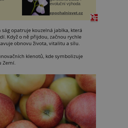
evoluční výhoda
epochalnisvet.cz
 ság opatruje kouzelná jablka, která
í. Když o ně přijdou, začnou rychle
avuje obnovu života, vitalitu a sílu.
runovačních klenotů, kde symbolizuje
u Zemí.