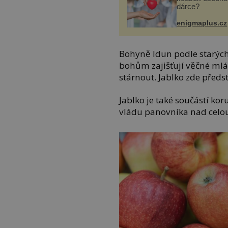
dárce?
enigmaplus.cz
Bohyně Idun podle starých
bohům zajišťují věčné mlád
stárnout. Jablko zde předst
Jablko je také součástí ko
vládu panovníka nad celo