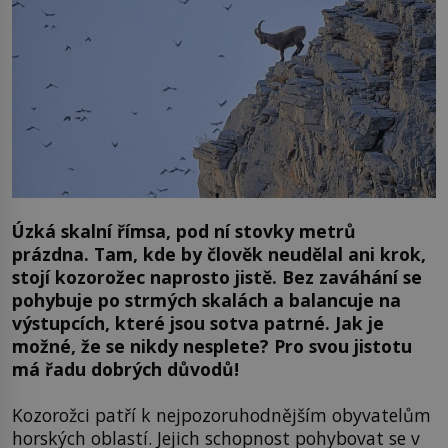
Úzká skalní římsa, pod ní stovky metrů
prázdna. Tam, kde by člověk neudělal ani krok,
stojí kozorožec naprosto jistě. Bez zaváhání se
pohybuje po strmých skalách a balancuje na
výstupcích, které jsou sotva patrné. Jak je
možné, že se nikdy nesplete? Pro svou jistotu
má řadu dobrých důvodů!
Kozorožci patří k nejpozoruhodnějším obyvatelům
horských oblastí. Jejich schopnost pohybovat se v