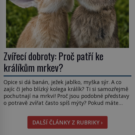
Zvířecí dobroty: Proč patří ke
králíkům mrkev?
Opice si dá banán, ježek jablko, myška sýr. A co
zajíc či jeho blízký kolega králík? Ti si samozřejmě
pochutnají na mrkvi! Proč jsou podobné představy
o potravě zvířat často spíš mýty? Pokud máte
doma králíka, mrkev mu dát můžete. A nejspíš mu
i bude chutnat, ovšem měl by ji mít jen jako
DALŠÍ ČLÁNKY Z RUBRIKY ›
občasný pamlsek. […]