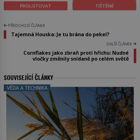
PROLISTOVAT
TIŠTĚNÉ
PŘEDCHOZÍ ČLÁNEK
Tajemná Houska: Je tu brána do pekel?
DALŠÍ ČLÁNEK
Cornflakes jako zbraň proti hříchu: Nudné
vločky změnily snídaně po celém světě
SOUVISEJÍCÍ ČLÁNKY
VĚDA A TECHNIKA