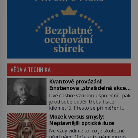
VĚDA A TECHNIKA
Kvantové provázání:
Einsteinova „strašidelná akce
na dálku“ dál mate i fascinuje
Dvě částice vzniknou společně, pak
vědce
je od sebe oddělí třeba tisíce
kilometrů. Přesto se při měření
chovají, jako by mezi nimi
Mozek versus smysly:
existovalo neviditelné pouto. Albert
Nejslavnější optické iluze
Einstein tomu s jistou dávkou
Ne vždy vidíme to, co je skutečně
ironie říká „strašidelná akce na
před námi. Občas si s námi mozek