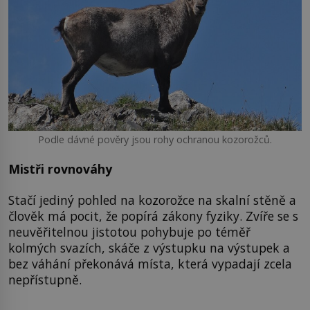
Podle dávné pověry jsou rohy ochranou kozorožců.
Mistři rovnováhy
Stačí jediný pohled na kozorožce na skalní stěně a
člověk má pocit, že popírá zákony fyziky. Zvíře se s
neuvěřitelnou jistotou pohybuje po téměř
kolmých svazích, skáče z výstupku na výstupek a
bez váhání překonává místa, která vypadají zcela
nepřístupně.