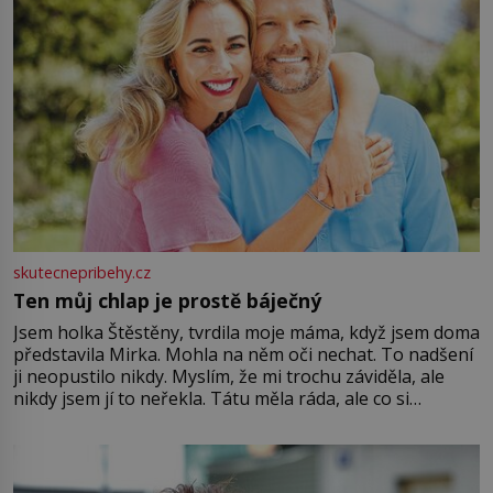
skutecnepribehy.cz
Ten můj chlap je prostě báječný
Jsem holka Štěstěny, tvrdila moje máma, když jsem doma
představila Mirka. Mohla na něm oči nechat. To nadšení
ji neopustilo nikdy. Myslím, že mi trochu záviděla, ale
nikdy jsem jí to neřekla. Tátu měla ráda, ale co si
pamatuji, tak jsme s Mirkem byli zamilovaní mnohem víc.
Jsme spolu moc rádi Tehdy byla jiná doba, když