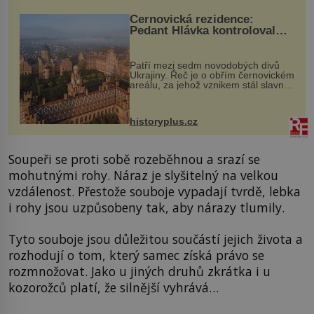
Černovická rezidence:
Pedant Hlávka kontroloval
každou cihlu
Patří mezi sedm novodobých divů
Ukrajiny. Řeč je o obřím černovickém
areálu, za jehož vznikem stál slavný
český architekt Josef Hlávka. Ten si
na něm dal mimořádně záležet. Jeho
stavební plány by při ...
historyplus.cz
Soupeři se proti sobě rozeběhnou a srazí se
mohutnými rohy. Náraz je slyšitelný na velkou
vzdálenost. Přestože souboje vypadají tvrdě, lebka
i rohy jsou uzpůsobeny tak, aby nárazy tlumily.
Tyto souboje jsou důležitou součástí jejich života a
rozhodují o tom, který samec získá právo se
rozmnožovat. Jako u jiných druhů zkrátka i u
kozorožců platí, že silnější vyhrává…