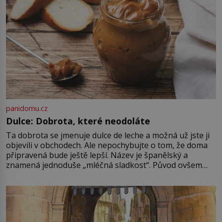
panidomu.cz
Dulce: Dobrota, které neodoláte
Ta dobrota se jmenuje dulce de leche a možná už jste ji
objevili v obchodech. Ale nepochybujte o tom, že doma
připravená bude ještě lepší. Název je španělský a
znamená jednoduše „mléčná sladkost“. Původ ovšem
není úplně jednoznačný, o autorství této receptury se
pře hned několik latinskoamerických zemí a k tomu
Francie, kde se traduje,