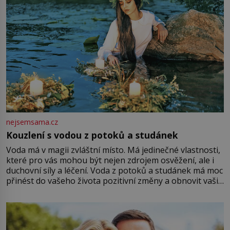
nejsemsama.cz
Kouzlení s vodou z potoků a studánek
Voda má v magii zvláštní místo. Má jedinečné vlastnosti,
které pro vás mohou být nejen zdrojem osvěžení, ale i
duchovní síly a léčení. Voda z potoků a studánek má moc
přinést do vašeho života pozitivní změny a obnovit vaši
energii. Využitím těchto přírodních zdrojů v magii
můžete obohatit své rituály a přinést do svého života
větší harmonii a klid. Je důležité