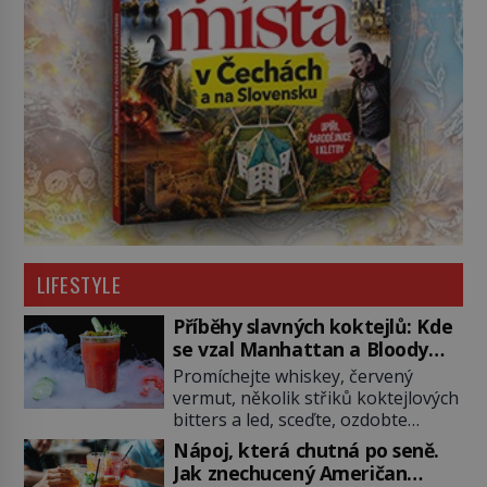
LIFESTYLE
Příběhy slavných koktejlů: Kde
se vzal Manhattan a Bloody
Mary?
Promíchejte whiskey, červený
vermut, několik střiků koktejlových
bitters a led, sceďte, ozdobte
koktejlovou třešinkou a tadá…
Nápoj, která chutná po seně.
Manhattan je tu! A pokud to má být
Jak znechucený Američan
skutečně on, dejte si pozor, ať