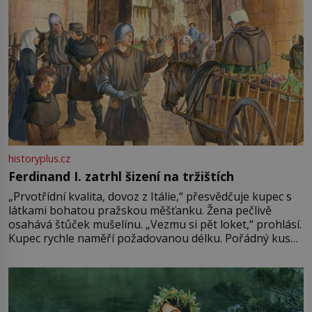
historyplus.cz
Ferdinand I. zatrhl šizení na tržištích
„Prvotřídní kvalita, dovoz z Itálie,“ přesvědčuje kupec s
látkami bohatou pražskou měšťanku. Žena pečlivě
osahává štůček mušelínu. „Vezmu si pět loket,“ prohlásí.
Kupec rychle naměří požadovanou délku. Pořádný kus
mu přitom zůstane za prsty… „Na šaty ho bude málo,
milostpaní. Stačí jenom na sukni,“ zhodnotí švadlena
množství růžového mušelínu. „Ošidili vás, podívejte.“
Vezme do ruky dřevěnou