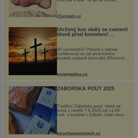
krystalků ukládá v blízkosti kloubů,
nejčastěji přitom postihuje palce na
nohou, a způsobuje bole...
21stoleti.cz
Utržený kus skály se zastavil
těsně před kostelem!
Ochránila ho boží síla?
30 centimetrů! Přesně v takové
vzdálenosti se od amerického
kostela zastavil obrovský 20tunový
balvan, který se v květnu 2014
nečekaně odtrhl od nedaleké skály
při její demolici. Podle místních stojí
enigmaplus.cz
...
ZÁBOŘSKÁ POUŤ 2025
Tradiční Zábořská pouť, která se
koná v neděli 7.9.2025 od 11:00
hod. u kostela v Záboří, části obce
Kly u Mělníka. V programu naleznete
komentovanou prohlídku kostela,
dobovou hudbu, řemesla, atrakce...
epochanacestach.cz