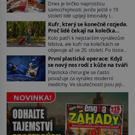
vymyslel brčko
Dnes je brčko naprostou
místo klasické americké rye
samozřejmostí. Jenže ještě v 19.
whiskey či klidně bourbonu
století lidé upíjejí limonády i
nepoužijete skotskou whisku. Co
koktejly dutými stébly žita nebo
se stane? Inu, koktejl bude stále
Kufr, který se konečně rozjede.
žitné slámy. Fungují sice dobře,
skvělý, ale už to nebude
Proč lidé čekají na kolečka
mají ale jednu nepříjemnou
Manhattan ale […]
téměř pět tisíc let?
Kolo patří k nejstarším vynálezům
vlastnost po chvíli se rozmáčejí a
lidstva, ale kufr na kolečkách se
nápoji dodávají travnatou příchuť.
objevuje až ve 20. století. Po tisíce
Právě tahle drobná nepříjemnost
let lidé vláčejí těžká zavazadla v
přivede amerického výrobce
První plastické operace: Když
rukou, na zádech nebo je nakládají
cigaretových náustků k nápadu,
se nový nos rodí z kůže na tváři
na povozy. Stačí přitom jediný
který změní způsob pití po celém
Plastická chirurgie se často
nápad, připevnit ke kufru kolečka.
[…]
považuje za vynález moderní
Jenže právě ten nikdo dlouho
medicíny. Ve skutečnosti jsou její
nedostane. Až jednou se na letišti
kořeny staré více než dva a půl
ozve věta, která změní […]
tisíce let. V dobách, kdy ještě
neexistují antibiotika ani anestezie,
se odvážní lékaři pokoušejí vracet
lidem tváře znetvořené válkou,
tresty nebo nehodami. Jejich
metody jsou překvapivě
promyšlené a některé principy