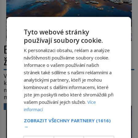
Tyto webové stránky
používají soubory cookie.
Extrémní podmínky na Zemi: Kde
K personalizaci obsahu, reklam a analýze
život přežívá navzdory všemu
návštěvnosti používáme soubory cookie.
Informace o vašem používání našich
stránek také sdílíme s našimi reklamními a
Vroucí voda, mráz hluboko pod bodem mrazu,
analytickými partnery, kteří je mohou
kyseliny, smrtící tlak i pouště, kde celé roky
kombinovat s dalšími informacemi, které
nespadne jediná kapka deště. Na první pohled
jste jim poskytli nebo které shromáždili při
místa, kde nemůže existovat vůbec nic. Přesto
vašem používání jejich služeb.
Více
právě tady vědci objevují organismy, které
VĚDA A TECHNIKA
informací
posouvají hranice života. Každý nový nález mění
naše představy o tom, co všechno dokáže příroda a
ZOBRAZIT VŠECHNY PARTNERY
(1616)
napovídá, kde bychom jednou […]
→