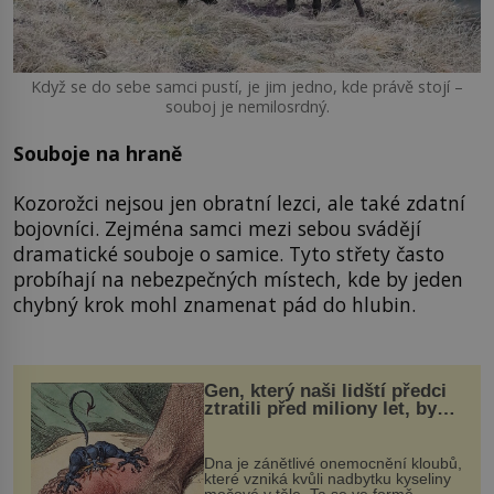
Když se do sebe samci pustí, je jim jedno, kde právě stojí –
souboj je nemilosrdný.
Souboje na hraně
Kozorožci nejsou jen obratní lezci, ale také zdatní
bojovníci. Zejména samci mezi sebou svádějí
dramatické souboje o samice. Tyto střety často
probíhají na nebezpečných místech, kde by jeden
chybný krok mohl znamenat pád do hlubin.
Gen, který naši lidští předci
ztratili před miliony let, by
mohl pomoci s léčbou
„nemoci králů“
Dna je zánětlivé onemocnění kloubů,
které vzniká kvůli nadbytku kyseliny
močové v těle. Ta se ve formě