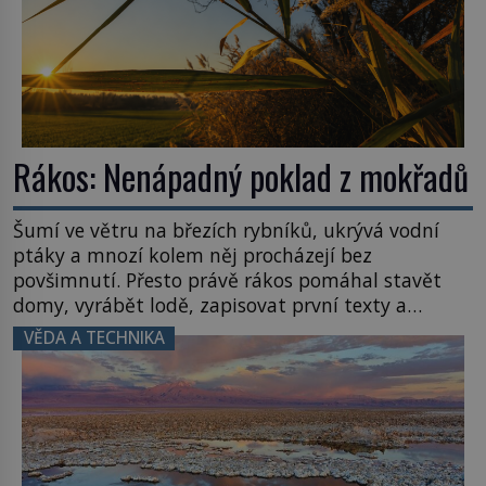
Rákos: Nenápadný poklad z mokřadů
Šumí ve větru na březích rybníků, ukrývá vodní
ptáky a mnozí kolem něj procházejí bez
povšimnutí. Přesto právě rákos pomáhal stavět
domy, vyrábět lodě, zapisovat první texty a
inspiroval řadu pověstí. Tato skromná, ale
VĚDA A TECHNIKA
užitečná rostlina provází člověka už tisíce let.
Většina lidí vnímá rákos jen jako obyčejnou kulisu
letního koupání. Stačí se však podívat […]