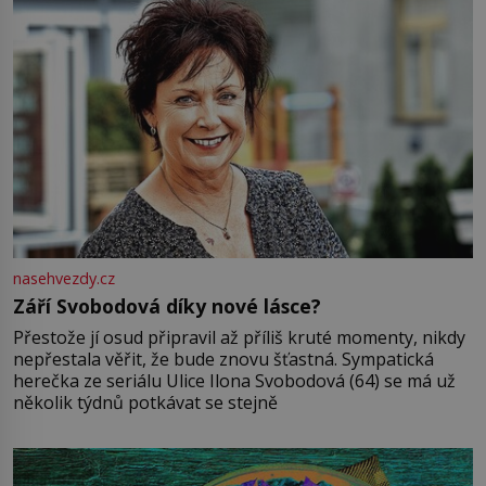
nasehvezdy.cz
Září Svobodová díky nové lásce?
Přestože jí osud připravil až příliš kruté momenty, nikdy
nepřestala věřit, že bude znovu šťastná. Sympatická
herečka ze seriálu Ulice Ilona Svobodová (64) se má už
několik týdnů potkávat se stejně