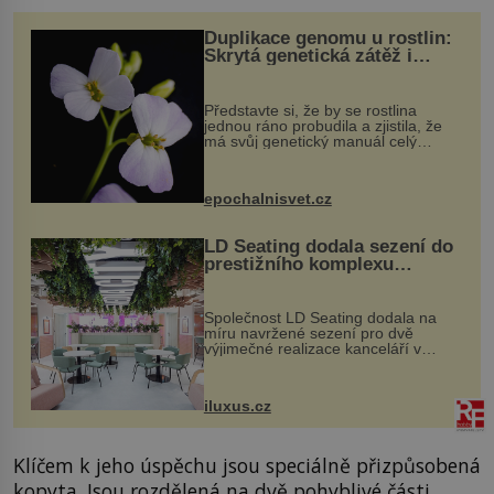
Duplikace genomu u rostlin:
Skrytá genetická zátěž i
evoluční výhoda
Představte si, že by se rostlina
jednou ráno probudila a zjistila, že
má svůj genetický manuál celý
dvakrát. Přesně to se občas v
přírodě stane – a podle nového
výzkumu to může být pro druhy
epochalnisvet.cz
vstupenka...
LD Seating dodala sezení do
prestižního komplexu
MediaCityUK v Salfordu
Společnost LD Seating dodala na
míru navržené sezení pro dvě
výjimečné realizace kanceláří v
areálu MediaCityUK v anglickém
Salfordu – konkrétně do budov Blue
Tower a Orange Tower. Komplex
iluxus.cz
budov Media...
Klíčem k jeho úspěchu jsou speciálně přizpůsobená
kopyta. Jsou rozdělená na dvě pohyblivé části,