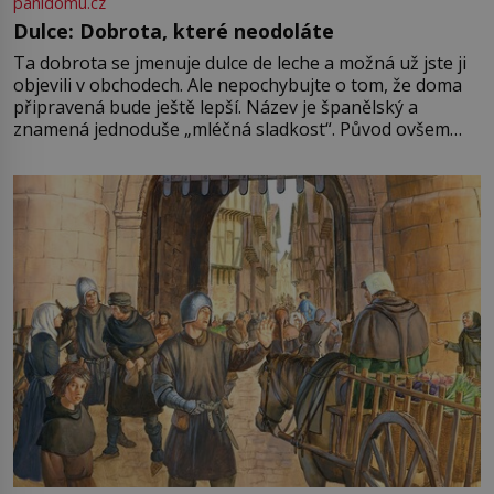
panidomu.cz
Dulce: Dobrota, které neodoláte
Ta dobrota se jmenuje dulce de leche a možná už jste ji
objevili v obchodech. Ale nepochybujte o tom, že doma
připravená bude ještě lepší. Název je španělský a
znamená jednoduše „mléčná sladkost“. Původ ovšem
není úplně jednoznačný, o autorství této receptury se
pře hned několik latinskoamerických zemí a k tomu
Francie, kde se traduje,