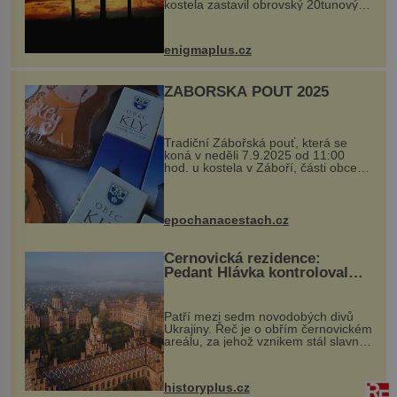
kostela zastavil obrovský 20tunový
balvan, který se v květnu 2014
nečekaně odtrhl od nedaleké skály
při její demolici. Podle místních stojí
enigmaplus.cz
...
ZÁBOŘSKÁ POUŤ 2025
Tradiční Zábořská pouť, která se
koná v neděli 7.9.2025 od 11:00
hod. u kostela v Záboří, části obce
Kly u Mělníka. V programu naleznete
komentovanou prohlídku kostela,
dobovou hudbu, řemesla, atrakce...
epochanacestach.cz
Černovická rezidence:
Pedant Hlávka kontroloval
každou cihlu
Patří mezi sedm novodobých divů
Ukrajiny. Řeč je o obřím černovickém
areálu, za jehož vznikem stál slavný
český architekt Josef Hlávka. Ten si
na něm dal mimořádně záležet. Jeho
stavební plány by při ...
historyplus.cz