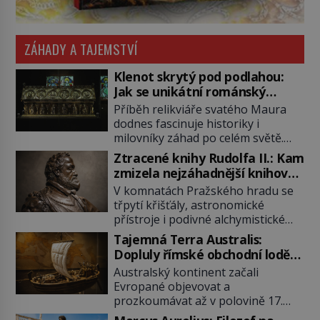
ZÁHADY A TAJEMSTVÍ
Klenot skrytý pod podlahou:
Jak se unikátní románský
poklad dostal do zapadlého
Příběh relikviáře svatého Maura
Bečova?
dodnes fascinuje historiky i
milovníky záhad po celém světě.
Tato románská zlatnická památka
Ztracené knihy Rudolfa II.: Kam
ze 13. století je po českých
zmizela nejzáhadnější knihovna
korunovačních klenotech druhým
Evropy?
V komnatách Pražského hradu se
nejcennějším movitým majetkem v
třpytí křišťály, astronomické
České republice. Přestože byl
přístroje i podivné alchymistické
klenot v roce 1985 po dramatickém
rukopisy. Císař Rudolf II.
pátrání kriminalistů úspěšně
Tajemná Terra Australis:
shromažďuje vše, co souvisí s
nalezen, jeho minulost stále
Dopluly římské obchodní lodě
tajemstvím přírody, hvězd i
obestírá hustá mlha. Otázky, jak
až do Austrálie?
Australský kontinent začali
lidského poznání. Jenže po jeho
přesně se tato […]
Evropané objevovat a
smrti se jeho slavné sbírky začínají
prozkoumávat až v polovině 17.
rozpadat a část z nich mizí navždy.
století. Existuje však možnost, že
Kdo odnesl nejvzácnější knihy? A