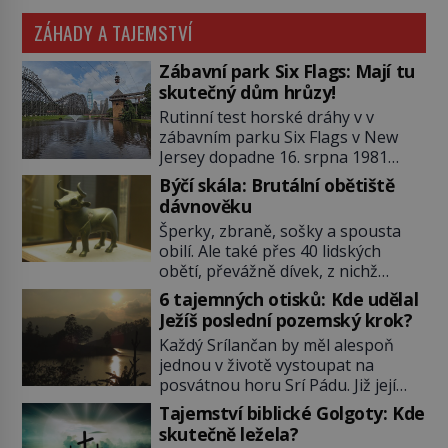
ZÁHADY A TAJEMSTVÍ
Zábavní park Six Flags: Mají tu
skutečný dům hrůzy!
Rutinní test horské dráhy v v
zábavním parku Six Flags v New
Jersey dopadne 16. srpna 1981
katastrofou. 20letý technik Scott
Býčí skála: Brutální obětiště
Tyler se zřítí na zem! Zranění jsou
dávnověku
neslučitelná se životem. „Nepoužil
Šperky, zbraně, sošky a spousta
bezpečnostní zábranu,“ osvětlí
obilí. Ale také přes 40 lidských
smrtelnou nehodu tiskový mluvčí
obětí, převážně dívek, z nichž
parku a vyšetřovatelé mu dávají za
některým rozetnou hlavu a
pravdu: „Atrakce je v pořádku.“ A
6 tajemných otisků: Kde udělal
useknou končetiny. To je slavný
pak přijde srpen roku […]
Ježíš poslední pozemský krok?
halštatský pohřeb. V Evropě
Každý Srílančan by měl alespoň
nevídaný objev, který dodnes
jednou v životě vystoupat na
neumíme vysvětlit… Jeho koníčkem
posvátnou horu Srí Pádu. Již její
je „slepá jeskynní zvířena“, a díky
název nám v překladu prozradí
tomu, přestože je hlavně lékař,
Tajemství biblické Golgoty: Kde
tajemství: Znamená „Svatá stopa“.
objeví řadu nových organismů.
skutečně ležela?
Zbývá se jen pohádat, čí že ta