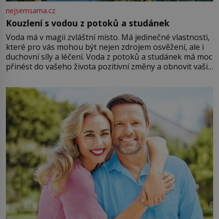
nejsemsama.cz
Kouzlení s vodou z potoků a studánek
Voda má v magii zvláštní místo. Má jedinečné vlastnosti,
které pro vás mohou být nejen zdrojem osvěžení, ale i
duchovní síly a léčení. Voda z potoků a studánek má moc
přinést do vašeho života pozitivní změny a obnovit vaši
energii. Využitím těchto přírodních zdrojů v magii
můžete obohatit své rituály a přinést do svého života
větší harmonii a klid. Je důležité