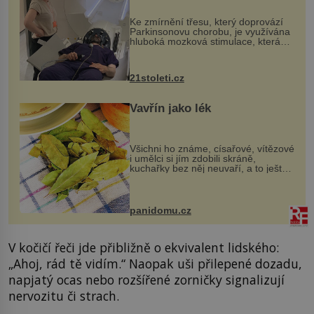
„helmy“
Ke zmírnění třesu, který doprovází
Parkinsonovu chorobu, je využívána
hluboká mozková stimulace, která
však vyžaduje vysoce invazivní
zákrok. Ultrazvuk zase není vhodný
k dostatečně přesnému zacílení ...
21stoleti.cz
Vavřín jako lék
Všichni ho známe, císařové, vítězové
i umělci si jím zdobili skráně,
kuchařky bez něj neuvaří, a to ještě
nevíte, že bobkový list může výrazně
zmírnit některé naše neduhy.
Obsahuje v malém množství ně...
panidomu.cz
V kočičí řeči jde přibližně o ekvivalent lidského:
„Ahoj, rád tě vidím.“ Naopak uši přilepené dozadu,
napjatý ocas nebo rozšířené zorničky signalizují
nervozitu či strach.