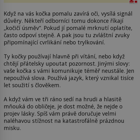
Když na vás kočka pomalu zavírá oči, vysílá signál
důvěry. Někteří odborníci tomu dokonce říkají
„kočičí úsměv“. Pokud jí pomalé mrknutí oplatíte,
často odpoví stejně. A pak jsou tu zvláštní zvuky
připomínající cvrlikání nebo trylkování.
Ty kočky používají hlavně při vítání, nebo když
chtějí přátelsky upoutat pozornost. Jinými slovy:
vaše kočka s vámi komunikuje téměř neustále. Jen
nepoužívá slova. Používá jazyk, který vznikal tisíce
let soužití s člověkem.
A když vám ve tři ráno sedí na hrudi a hlasitě
mňouká do obličeje, je dost možné, že nejde o
projev lásky. Spíš vám právě doručuje velmi
naléhavou stížnost na katastrofálně prázdnou
misku.