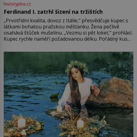
historyplus.cz
Ferdinand I. zatrhl šizení na tržištích
„Prvotřídní kvalita, dovoz z Itálie,“ přesvědčuje kupec s
látkami bohatou pražskou měšťanku. Žena pečlivě
osahává štůček mušelínu. „Vezmu si pět loket,“ prohlásí.
Kupec rychle naměří požadovanou délku. Pořádný kus
mu přitom zůstane za prsty… „Na šaty ho bude málo,
milostpaní. Stačí jenom na sukni,“ zhodnotí švadlena
množství růžového mušelínu. „Ošidili vás, podívejte.“
Vezme do ruky dřevěnou