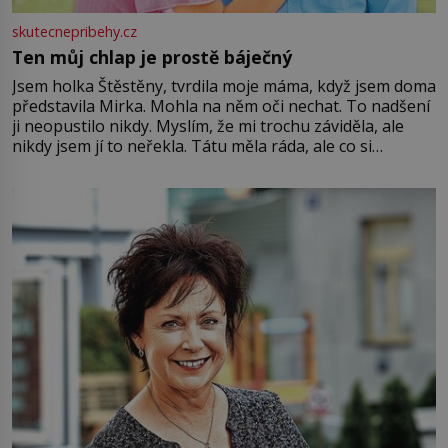
skutecnepribehy.cz
Ten můj chlap je prostě báječný
Jsem holka Štěstěny, tvrdila moje máma, když jsem doma
představila Mirka. Mohla na něm oči nechat. To nadšení
ji neopustilo nikdy. Myslím, že mi trochu záviděla, ale
nikdy jsem jí to neřekla. Tátu měla ráda, ale co si
pamatuji, tak jsme s Mirkem byli zamilovaní mnohem víc.
Jsme spolu moc rádi Tehdy byla jiná doba, když