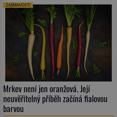
nezajímají. Proč je však ona letní doba spojovaná
ZAJÍMAVOSTI
zrovna s okurkami? Okurkovou sezónu známe už
od poloviny 19. století, ovšem jako Češi […]
Mrkev není jen oranžová. Její
neuvěřitelný příběh začíná fialovou
barvou