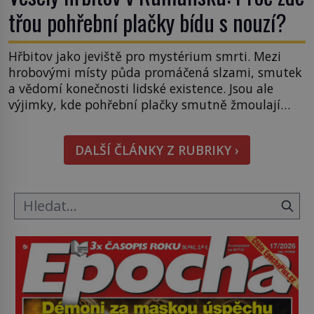
třou pohřební plačky bídu s nouzí?
Hřbitov jako jeviště pro mystérium smrti. Mezi
hrobovými místy půda promáčená slzami, smutek
a vědomí konečnosti lidské existence. Jsou ale
výjimky, kde pohřební plačky smutně žmoulají
kapesníky nikoli při smutečním obřadu, ale při
pohledu na výši vyměřené podpory
DALŠÍ ČLÁNKY Z RUBRIKY ›
v nezaměstnanosti. Kam vás pozveme? Unikátní
hřbitov, který si vysloužil název „Veselý“, najdeme
v rumunské vesnici Sapanta, nedaleko hranic […]