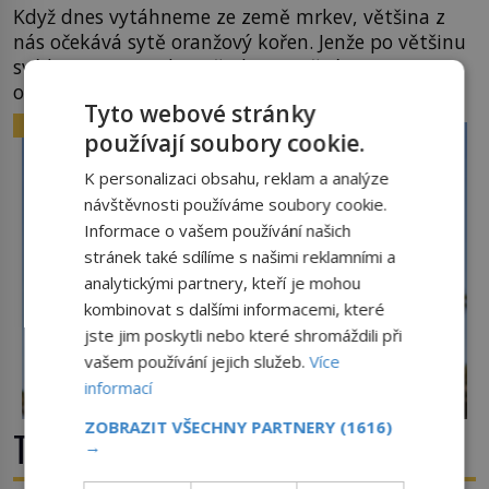
Když dnes vytáhneme ze země mrkev, většina z
nás očekává sytě oranžový kořen. Jenže po většinu
své historie je mrkev všechno možné, jen ne
oranžová. Je fialová, žlutá, bílá, někdy dokonce
Tyto webové stránky
téměř černá. Až díky stovkám let pečlivého
ZAJÍMAVOSTI
používají soubory cookie.
šlechtění se z ní stává zelenina, bez které si českou
zahradu ani nedokážeme představit. Její příběh je
K personalizaci obsahu, reklam a analýze
[…]
návštěvnosti používáme soubory cookie.
Informace o vašem používání našich
stránek také sdílíme s našimi reklamními a
analytickými partnery, kteří je mohou
kombinovat s dalšími informacemi, které
jste jim poskytli nebo které shromáždili při
vašem používání jejich služeb.
Více
informací
ZOBRAZIT VŠECHNY PARTNERY
(1616)
Tsunami: Když voda udeří pěstí!
→