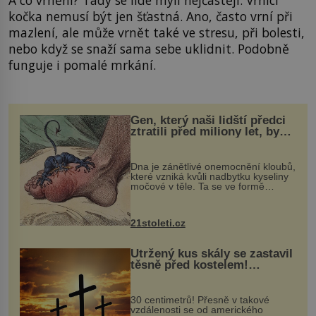
A co vrnění? Tady se lidé mýlí nejčastěji. Vrnící
kočka nemusí být jen šťastná. Ano, často vrní při
mazlení, ale může vrnět také ve stresu, při bolesti,
nebo když se snaží sama sebe uklidnit. Podobně
funguje i pomalé mrkání.
Gen, který naši lidští předci
ztratili před miliony let, by
mohl pomoci s léčbou
„nemoci králů“
Dna je zánětlivé onemocnění kloubů,
které vzniká kvůli nadbytku kyseliny
močové v těle. Ta se ve formě
krystalků ukládá v blízkosti kloubů,
nejčastěji přitom postihuje palce na
nohou, a způsobuje bole...
21stoleti.cz
Utržený kus skály se zastavil
těsně před kostelem!
Ochránila ho boží síla?
30 centimetrů! Přesně v takové
vzdálenosti se od amerického