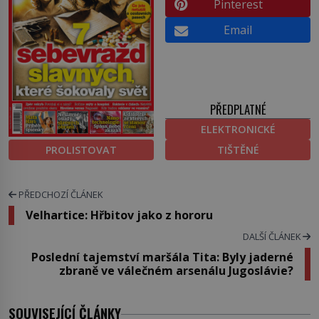
Pinterest
Email
PŘEDPLATNÉ
ELEKTRONICKÉ
PROLISTOVAT
TIŠTĚNÉ
PŘEDCHOZÍ ČLÁNEK
Velhartice: Hřbitov jako z hororu
DALŠÍ ČLÁNEK
Poslední tajemství maršála Tita: Byly jaderné
zbraně ve válečném arsenálu Jugoslávie?
SOUVISEJÍCÍ ČLÁNKY