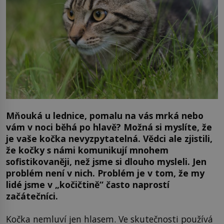
Mňouká u lednice, pomalu na vás mrká nebo
vám v noci běhá po hlavě? Možná si myslíte, že
je vaše kočka nevyzpytatelná. Vědci ale zjistili,
že kočky s námi komunikují mnohem
sofistikovaněji, než jsme si dlouho mysleli. Jen
problém není v nich. Problém je v tom, že my
lidé jsme v „kočičtině“ často naprostí
začátečníci.
Kočka nemluví jen hlasem. Ve skutečnosti používá