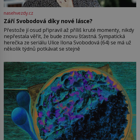
nasehvezdy.cz
Září Svobodová díky nové lásce?
Přestože jí osud připravil až příliš kruté momenty, nikdy
nepřestala věřit, že bude znovu šťastná. Sympatická
herečka ze seriálu Ulice Ilona Svobodová (64) se má už
několik týdnů potkávat se stejně