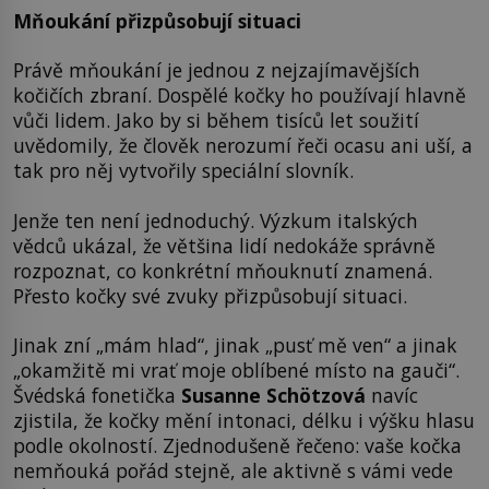
Mňoukání přizpůsobují situaci
Právě mňoukání je jednou z nejzajímavějších
kočičích zbraní. Dospělé kočky ho používají hlavně
vůči lidem. Jako by si během tisíců let soužití
uvědomily, že člověk nerozumí řeči ocasu ani uší, a
tak pro něj vytvořily speciální slovník.
Jenže ten není jednoduchý. Výzkum italských
vědců ukázal, že většina lidí nedokáže správně
rozpoznat, co konkrétní mňouknutí znamená.
Přesto kočky své zvuky přizpůsobují situaci.
Jinak zní „mám hlad“, jinak „pusť mě ven“ a jinak
„okamžitě mi vrať moje oblíbené místo na gauči“.
Švédská fonetička
Susanne Schötzová
navíc
zjistila, že kočky mění intonaci, délku i výšku hlasu
podle okolností. Zjednodušeně řečeno: vaše kočka
nemňouká pořád stejně, ale aktivně s vámi vede