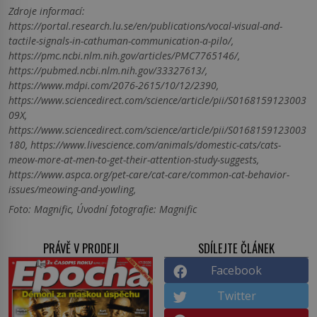
Zdroje informací:
https://portal.research.lu.se/en/publications/vocal-visual-and-
tactile-signals-in-cathuman-communication-a-pilo/,
https://pmc.ncbi.nlm.nih.gov/articles/PMC7765146/,
https://pubmed.ncbi.nlm.nih.gov/33327613/,
https://www.mdpi.com/2076-2615/10/12/2390,
https://www.sciencedirect.com/science/article/pii/S0168159123003
09X,
https://www.sciencedirect.com/science/article/pii/S0168159123003
180, https://www.livescience.com/animals/domestic-cats/cats-
meow-more-at-men-to-get-their-attention-study-suggests,
https://www.aspca.org/pet-care/cat-care/common-cat-behavior-
issues/meowing-and-yowling,
Foto: Magnific, Úvodní fotografie: Magnific
PRÁVĚ V PRODEJI
SDÍLEJTE ČLÁNEK
Facebook
Twitter