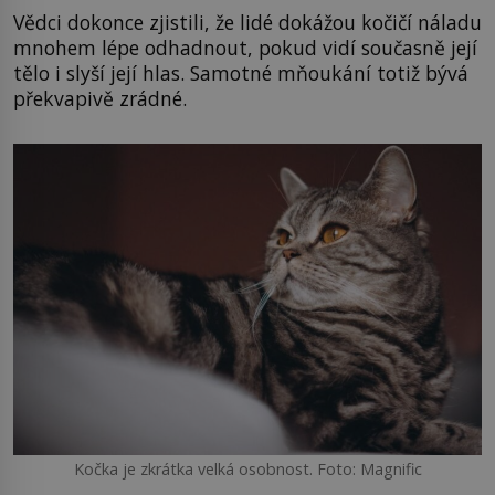
Vědci dokonce zjistili, že lidé dokážou kočičí náladu
mnohem lépe odhadnout, pokud vidí současně její
tělo i slyší její hlas. Samotné mňoukání totiž bývá
překvapivě zrádné.
Kočka je zkrátka velká osobnost. Foto: Magnific