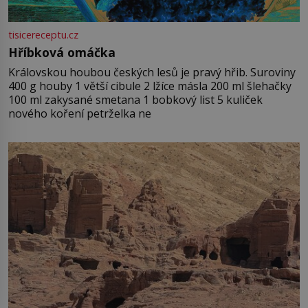
tisicereceptu.cz
Hříbková omáčka
Královskou houbou českých lesů je pravý hřib. Suroviny
400 g houby 1 větší cibule 2 lžíce másla 200 ml šlehačky
100 ml zakysané smetana 1 bobkový list 5 kuliček
nového koření petrželka ne