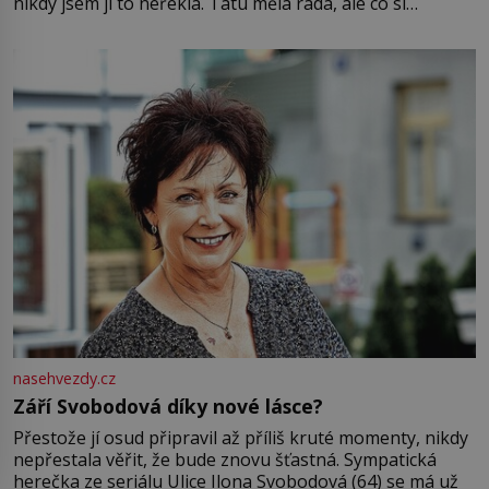
nikdy jsem jí to neřekla. Tátu měla ráda, ale co si
pamatuji, tak jsme s Mirkem byli zamilovaní mnohem víc.
Jsme spolu moc rádi Tehdy byla jiná doba, když
nasehvezdy.cz
Září Svobodová díky nové lásce?
Přestože jí osud připravil až příliš kruté momenty, nikdy
nepřestala věřit, že bude znovu šťastná. Sympatická
herečka ze seriálu Ulice Ilona Svobodová (64) se má už