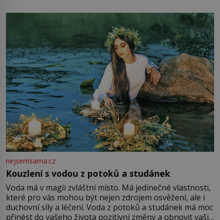
mu přitom zůstane za prsty… „Na šaty ho bude málo,
milostpaní. Stačí jenom na sukni,“ zhodnotí švadlena
množství růžového mušelínu. „Ošidili vás, podívejte.“
Vezme do ruky dřevěnou
nejsemsama.cz
Kouzlení s vodou z potoků a studánek
Voda má v magii zvláštní místo. Má jedinečné vlastnosti,
které pro vás mohou být nejen zdrojem osvěžení, ale i
duchovní síly a léčení. Voda z potoků a studánek má moc
přinést do vašeho života pozitivní změny a obnovit vaši