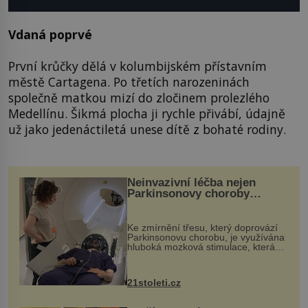
Vdaná poprvé
První krůčky dělá v kolumbijském přístavním
městě Cartagena. Po třetích narozeninách
společně matkou mizí do zločinem prolezlého
Medellínu. Šikmá plocha ji rychle přivábí, údajně
už jako jedenáctiletá unese dítě z bohaté rodiny.
Neinvazivní léčba nejen
Parkinsonovy choroby
pomocí ultrazvukové
„helmy“
Ke zmírnění třesu, který doprovází
Parkinsonovu chorobu, je využívána
hluboká mozková stimulace, která
však vyžaduje vysoce invazivní
zákrok. Ultrazvuk zase není vhodný
k dostatečně přesnému zacílení ...
21stoleti.cz