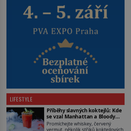
LIFESTYLE
Příběhy slavných koktejlů: Kde
se vzal Manhattan a Bloody
Mary?
Promíchejte whiskey, červený
vermut, několik střiků koktejlových