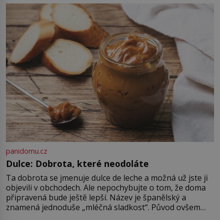
lidem tváře znetvořené válkou,
tresty nebo nehodami. Jejich
metody jsou překvapivě
promyšlené a některé principy
používají chirurgové dodnes. Úplně
první […]
panidomu.cz
Dulce: Dobrota, které neodoláte
Ta dobrota se jmenuje dulce de leche a možná už jste ji
objevili v obchodech. Ale nepochybujte o tom, že doma
připravená bude ještě lepší. Název je španělský a
znamená jednoduše „mléčná sladkost“. Původ ovšem
není úplně jednoznačný, o autorství této receptury se