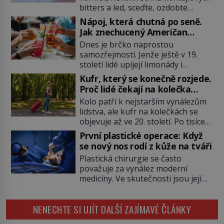
bitters a led, sceďte, ozdobte
koktejlovou třešinkou a tadá…
Nápoj, která chutná po seně.
Manhattan je tu! A pokud to má být
Jak znechucený Američan
skutečně on, dejte si pozor, ať
vymyslel brčko
Dnes je brčko naprostou
místo klasické americké rye
samozřejmostí. Jenže ještě v 19.
whiskey či klidně bourbonu
století lidé upíjejí limonády i
nepoužijete skotskou whisku. Co
koktejly dutými stébly žita nebo
se stane? Inu, koktejl bude stále
Kufr, který se konečně rozjede.
žitné slámy. Fungují sice dobře,
skvělý, ale už to nebude
Proč lidé čekají na kolečka
mají ale jednu nepříjemnou
Manhattan ale […]
téměř pět tisíc let?
Kolo patří k nejstarším vynálezům
vlastnost po chvíli se rozmáčejí a
lidstva, ale kufr na kolečkách se
nápoji dodávají travnatou příchuť.
objevuje až ve 20. století. Po tisíce
Právě tahle drobná nepříjemnost
let lidé vláčejí těžká zavazadla v
přivede amerického výrobce
První plastické operace: Když
rukou, na zádech nebo je nakládají
cigaretových náustků k nápadu,
se nový nos rodí z kůže na tváři
na povozy. Stačí přitom jediný
který změní způsob pití po celém
Plastická chirurgie se často
nápad, připevnit ke kufru kolečka.
[…]
považuje za vynález moderní
Jenže právě ten nikdo dlouho
medicíny. Ve skutečnosti jsou její
nedostane. Až jednou se na letišti
kořeny staré více než dva a půl
ozve věta, která změní […]
tisíce let. V dobách, kdy ještě
NENECHTE SI UJÍT DALŠÍ ZAJÍMAVÉ ČLÁNKY
neexistují antibiotika ani anestezie,
se odvážní lékaři pokoušejí vracet