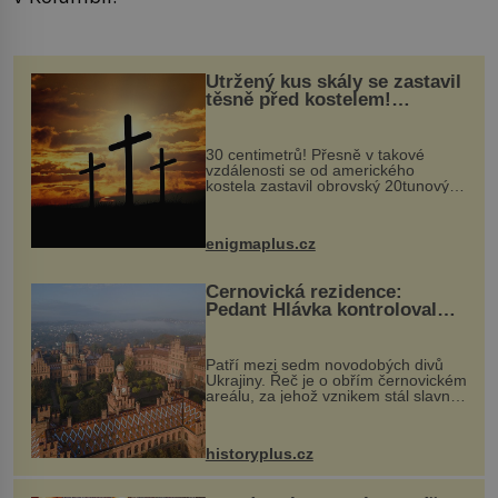
Utržený kus skály se zastavil
těsně před kostelem!
Ochránila ho boží síla?
30 centimetrů! Přesně v takové
vzdálenosti se od amerického
kostela zastavil obrovský 20tunový
balvan, který se v květnu 2014
nečekaně odtrhl od nedaleké skály
při její demolici. Podle místních stojí
enigmaplus.cz
...
Černovická rezidence:
Pedant Hlávka kontroloval
každou cihlu
Patří mezi sedm novodobých divů
Ukrajiny. Řeč je o obřím černovickém
areálu, za jehož vznikem stál slavný
český architekt Josef Hlávka. Ten si
na něm dal mimořádně záležet. Jeho
stavební plány by při ...
historyplus.cz