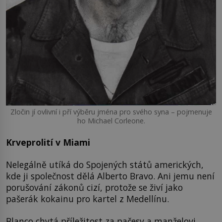
Zločin jí ovlivní i pří výběru jména pro svého syna – pojmenuje
ho Michael Corleone.
Krveprolití v Miami
Nelegálně utíká do Spojených států amerických,
kde ji společnost dělá Alberto Bravo. Ani jemu není
porušování zákonů cizí, protože se živí jako
pašerák kokainu pro kartel z Medellínu.
Blanco chytá příležitost za pačesy a manželovi