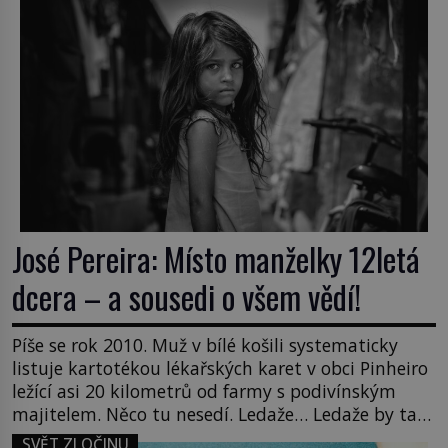
honů na zloděje v […]
José Pereira: Místo manželky 12letá
dcera – a sousedi o všem vědí!
Píše se rok 2010. Muž v bílé košili systematicky
listuje kartotékou lékařských karet v obci Pinheiro
ležící asi 20 kilometrů od farmy s podivínským
majitelem. Něco tu nesedí. Ledaže… Ledaže by ta
mladá dívka z farmy byla ne manželkou, ale
SVĚT ZLOČINU