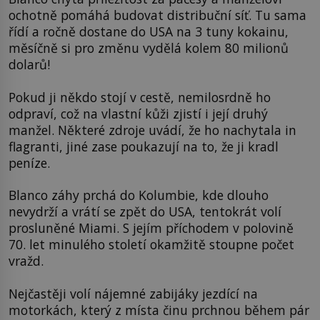
ochotně pomáhá budovat distribuční síť. Tu sama
řídí a ročně dostane do USA na 3 tuny kokainu,
měsíčně si pro změnu vydělá kolem 80 milionů
dolarů!
Pokud ji někdo stojí v cestě, nemilosrdně ho
odpraví, což na vlastní kůži zjistí i její druhý
manžel. Některé zdroje uvádí, že ho nachytala in
flagranti, jiné zase poukazují na to, že ji kradl
peníze.
Blanco záhy prchá do Kolumbie, kde dlouho
nevydrží a vrátí se zpět do USA, tentokrát volí
prosluněné Miami. S jejím příchodem v polovině
70. let minulého století okamžitě stoupne počet
vražd.
Nejčastěji volí nájemné zabijáky jezdící na
motorkách, který z místa činu prchnou během pár