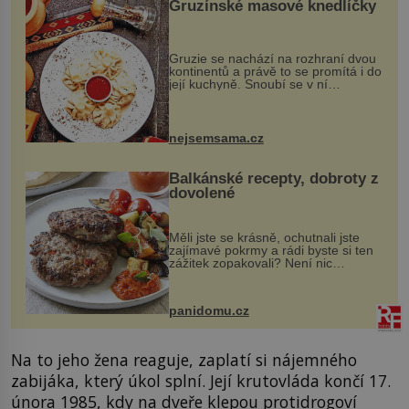
Gruzínské masové knedlíčky
Gruzie se nachází na rozhraní dvou
kontinentů a právě to se promítá i do
její kuchyně. Snoubí se v ní
evropské a asijské chutě a díky tomu
vznikají rozmanité a chuťově bohaté
pokrmy, které rozhodně st...
nejsemsama.cz
Balkánské recepty, dobroty z
dovolené
Měli jste se krásně, ochutnali jste
zajímavé pokrmy a rádi byste si ten
zážitek zopakovali? Není nic
snazšího. Pljeskavica (10 porcí)
Možná jste ji ochutnali na dovolené v
bývalé Jugoslávii, lze ji vi...
panidomu.cz
Na to jeho žena reaguje, zaplatí si nájemného
zabijáka, který úkol splní. Její krutovláda končí 17.
února 1985, kdy na dveře klepou protidrogoví