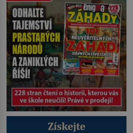
plačky smutně žmoulají kapesníky
nikoli při smutečním obřadu, ale
při pohledu na výši vyměřené
podpory v nezaměstnanosti. Kam
vás pozveme? Unikátní hřbitov,
který si vysloužil název „Veselý“,
najdeme v rumunské vesnici
Sapanta, nedaleko hranic […]