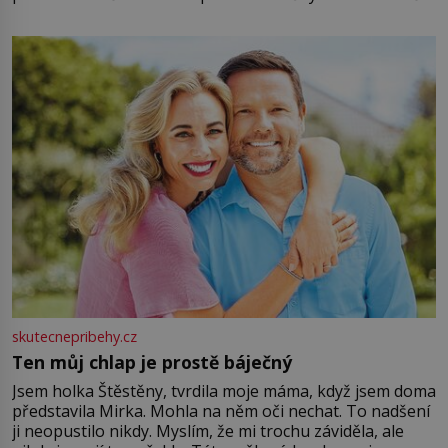
energii. Využitím těchto přírodních zdrojů v magii
můžete obohatit své rituály a přinést do svého života
větší harmonii a klid. Je důležité
skutecnepribehy.cz
Ten můj chlap je prostě báječný
Jsem holka Štěstěny, tvrdila moje máma, když jsem doma
představila Mirka. Mohla na něm oči nechat. To nadšení
ji neopustilo nikdy. Myslím, že mi trochu záviděla, ale