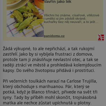
Vavřín jako lék
Všichni ho známe, císařové, vítězové
i umělci si jím zdobili skráně,
kuchařky bez něj neuvaří, a to ještě
nevíte, že bobkový list může výrazně
zmírnit některé naše neduhy.
Obsahuje v malém množství ně...
panidomu.cz
Žádá výkupné, to ale nepřichází, a tak rukojmí
zastřelí. Jako by si vybíjela frustraci z domova,
protože tam ji znásilňuje nevlastní otec, a tak se
raději ztrácí ve městě a prohledává kolemjdoucím
kapsy. Do svého životopisu přidává i prostituci.
Při večerních toulkách narazí na Carlose Trujilla,
který obchoduje s marihuanou. Pár, který se
potká, když je Blanco třináct, přivede na svět tři
syny. Tady by příběh mohl skončit, trojnásobná
matka ale nechce zůstat upíchnutá u plotny.