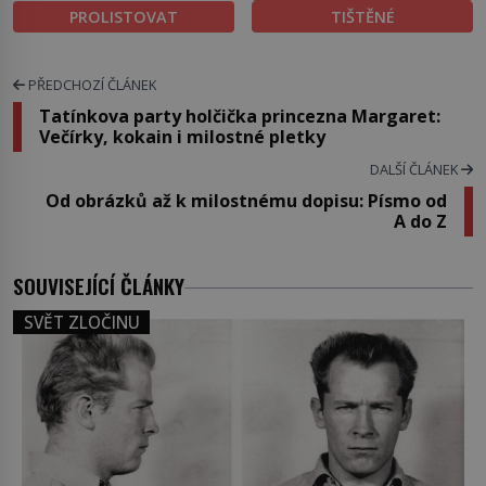
PROLISTOVAT
TIŠTĚNÉ
PŘEDCHOZÍ ČLÁNEK
Tatínkova party holčička princezna Margaret:
Večírky, kokain i milostné pletky
DALŠÍ ČLÁNEK
Od obrázků až k milostnému dopisu: Písmo od
A do Z
SOUVISEJÍCÍ ČLÁNKY
SVĚT ZLOČINU