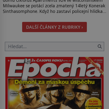
domu Oxfords Apartments 924 ve wisconsinském
Milwaukee se potácí zcela zmatený 14letý Konerak
Sinthasomphone. Když ho zastaví policejní hlídka,
ochable jí nadiktuje adresu „jeho kamaráda“.
Strážníci ho dopraví zpět do udaného bytu. Oním
DALŠÍ ČLÁNKY Z RUBRIKY ›
„kamarádem“ je ovšem jeden z nejslavnějších
vrahů, Jeffrey Dahmer (1960–1994). Je 27. května
1991. […]