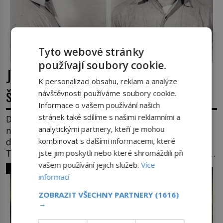
Tyto webové stránky
používají soubory cookie.
James Whitey Bulger: Práskač, co
K personalizaci obsahu, reklam a analýze
šel po práskačích
návštěvnosti používáme soubory cookie.
Informace o vašem používání našich
stránek také sdílíme s našimi reklamními a
Dlouhé roky se v USA drží mezi desítkou
analytickými partnery, kteří je mohou
nejhledanějších mužů a dopracuje to až na číslo
kombinovat s dalšími informacemi, které
dvě – hned po Usámovi bin Ládinovi (1957–2011).
To je James „Whitey“ Bulger (1929–2018) viněný ze
jste jim poskytli nebo které shromáždili při
spoluúčasti na 19 vraždách, vydírání a lichvy. A
vašem používání jejich služeb.
Více
SVĚT ZLOČINU
samozřejmě, krom toho je ještě drogový dealer,
informací
který neváhá odstranit z cesty všechny práskače,
ZOBRAZIT VŠECHNY PARTNERY
(1616)
zatímco […]
→