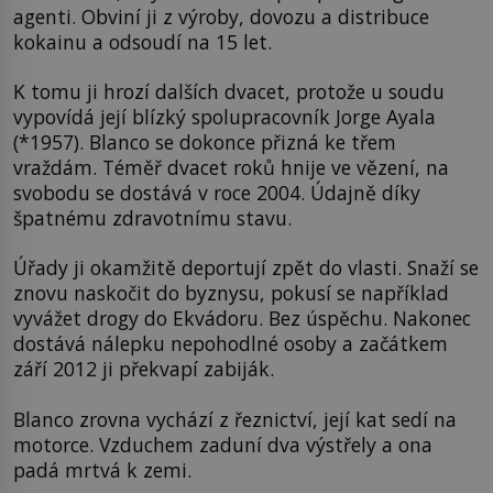
agenti. Obviní ji z výroby, dovozu a distribuce
kokainu a odsoudí na 15 let.
K tomu ji hrozí dalších dvacet, protože u soudu
vypovídá její blízký spolupracovník Jorge Ayala
(*1957). Blanco se dokonce přizná ke třem
vraždám. Téměř dvacet roků hnije ve vězení, na
svobodu se dostává v roce 2004. Údajně díky
špatnému zdravotnímu stavu.
Úřady ji okamžitě deportují zpět do vlasti. Snaží se
znovu naskočit do byznysu, pokusí se například
vyvážet drogy do Ekvádoru. Bez úspěchu. Nakonec
dostává nálepku nepohodlné osoby a začátkem
září 2012 ji překvapí zabiják.
Blanco zrovna vychází z řeznictví, její kat sedí na
motorce. Vzduchem zaduní dva výstřely a ona
padá mrtvá k zemi.