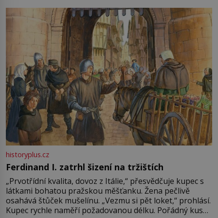
pře hned několik latinskoamerických zemí a k tomu
Francie, kde se traduje,
historyplus.cz
Ferdinand I. zatrhl šizení na tržištích
„Prvotřídní kvalita, dovoz z Itálie,“ přesvědčuje kupec s
látkami bohatou pražskou měšťanku. Žena pečlivě
osahává štůček mušelínu. „Vezmu si pět loket,“ prohlásí.
Kupec rychle naměří požadovanou délku. Pořádný kus