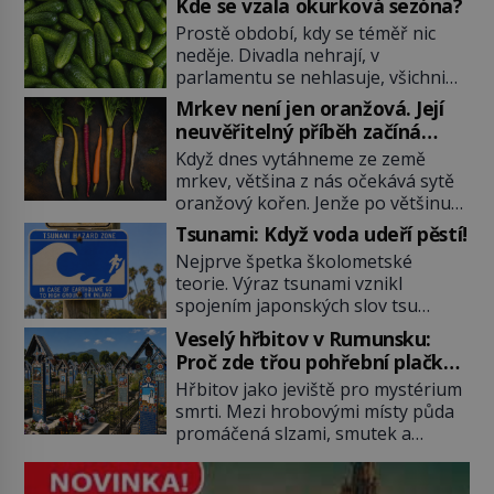
Kde se vzala okurková sezóna?
Prostě období, kdy se téměř nic
neděje. Divadla nehrají, v
parlamentu se nehlasuje, všichni
jsou na dovolené a média tak
Mrkev není jen oranžová. Její
nemají o čem mluvit a psát. A
neuvěřitelný příběh začíná
vymýšlejí si proto témata, které
fialovou barvou
Když dnes vytáhneme ze země
nikoho nezajímají. Proč je však ona
mrkev, většina z nás očekává sytě
letní doba spojovaná zrovna s
oranžový kořen. Jenže po většinu
okurkami? Okurkovou sezónu
své historie je mrkev všechno
známe už od poloviny 19. století,
Tsunami: Když voda udeří pěstí!
možné, jen ne oranžová. Je fialová,
ovšem jako Češi […]
Nejprve špetka školometské
žlutá, bílá, někdy dokonce téměř
teorie. Výraz tsunami vznikl
černá. Až díky stovkám let
spojením japonských slov tsu
pečlivého šlechtění se z ní stává
(přístav) a nami (vlna). Jedná se o
zelenina, bez které si českou
Veselý hřbitov v Rumunsku:
dlouhou vlnu, která je na volném
zahradu ani nedokážeme
Proč zde třou pohřební plačky
moři takřka nepostřehnutelná.
představit. Její příběh je […]
bídu s nouzí?
Hřbitov jako jeviště pro mystérium
Ačkoli je vlnová délka tsunami i 300
smrti. Mezi hrobovými místy půda
kilometrů, výška vlny na volném
promáčená slzami, smutek a
moři je maximálně 1,5 metru.
vědomí konečnosti lidské existence.
Máme se podobné obří vlny obávat
Jsou ale výjimky, kde pohřební
i v Evropě? Vznik tsunami si […]