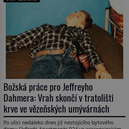
dcerou – a všechny ty děti byly zplozené v incestu.
Na sociálním odboru jednoho z […]
Božská práce pro Jeffreyho
Dahmera: Vrah skončí v tratolišti
krve ve vězeňských umývárnách
Po ulici nedaleko dnes již nestojícího bytového