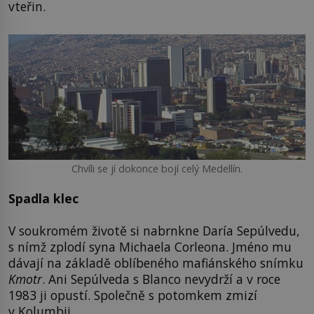
vteřin.
Chvíli se jí dokonce bojí celý Medellín.
Spadla klec
V soukromém životě si nabrnkne Daría Sepúlvedu,
s nímž zplodí syna Michaela Corleona. Jméno mu
dávají na základě oblíbeného mafiánského snímku
Kmotr
. Ani Sepúlveda s Blanco nevydrží a v roce
1983 ji opustí. Společně s potomkem zmizí
v Kolumbii.