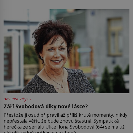
pamatuji, tak jsme s Mirkem byli zamilovaní mnohem víc.
Jsme spolu moc rádi Tehdy byla jiná doba, když
nasehvezdy.cz
Září Svobodová díky nové lásce?
Přestože jí osud připravil až příliš kruté momenty, nikdy
nepřestala věřit, že bude znovu šťastná. Sympatická
herečka ze seriálu Ulice Ilona Svobodová (64) se má už
několik týdnů potkávat se stejně