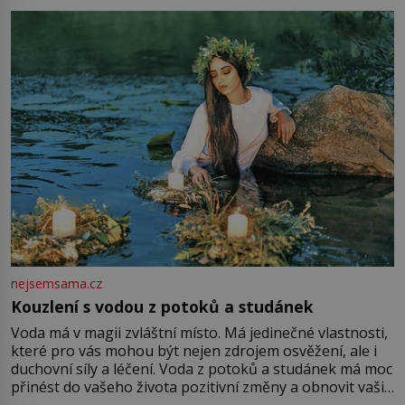
milostpaní. Stačí jenom na sukni,“ zhodnotí švadlena
množství růžového mušelínu. „Ošidili vás, podívejte.“
Vezme do ruky dřevěnou
nejsemsama.cz
Kouzlení s vodou z potoků a studánek
Voda má v magii zvláštní místo. Má jedinečné vlastnosti,
které pro vás mohou být nejen zdrojem osvěžení, ale i
duchovní síly a léčení. Voda z potoků a studánek má moc
přinést do vašeho života pozitivní změny a obnovit vaši
energii. Využitím těchto přírodních zdrojů v magii