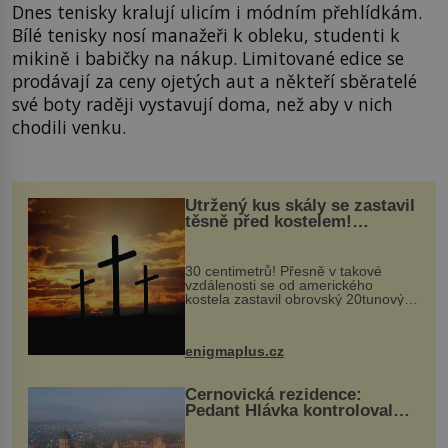
Dnes tenisky kralují ulicím i módním přehlídkám.
Bílé tenisky nosí manažeři k obleku, studenti k
mikině i babičky na nákup. Limitované edice se
prodávají za ceny ojetých aut a někteří sběratelé
své boty raději vystavují doma, než aby v nich
chodili venku.
Utržený kus skály se zastavil
těsně před kostelem!
Ochránila ho boží síla?
30 centimetrů! Přesně v takové
vzdálenosti se od amerického
kostela zastavil obrovský 20tunový
balvan, který se v květnu 2014
nečekaně odtrhl od nedaleké skály
při její demolici. Podle místních stojí
enigmaplus.cz
...
Černovická rezidence:
Pedant Hlávka kontroloval
každou cihlu