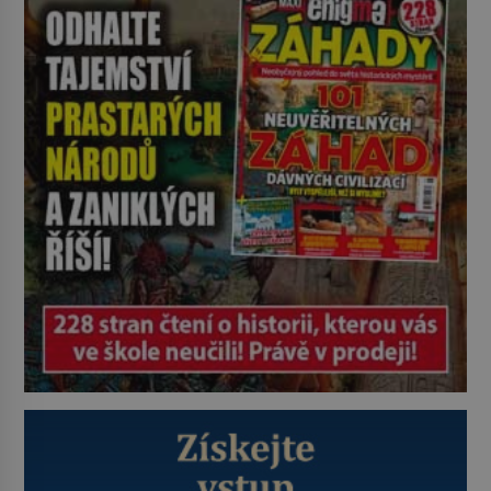
rozbít tuto obecně přijímanou
pravdu na padrť a prohlásit, že to
byl jen životem unavený a drogou
ovládaný muž? Marcus Aurelius byl
zastáncem stoicismu, učení, […]