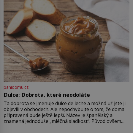
připomíná jeden z nejpodivnějších
a zároveň nejkrutějších zvyků […]
panidomu.cz
Dulce: Dobrota, které neodoláte
Ta dobrota se jmenuje dulce de leche a možná už jste ji
objevili v obchodech. Ale nepochybujte o tom, že doma
připravená bude ještě lepší. Název je španělský a
znamená jednoduše „mléčná sladkost“. Původ ovšem
není úplně jednoznačný, o autorství této receptury se