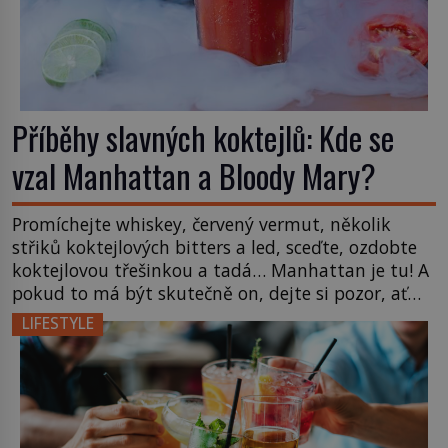
Příběhy slavných koktejlů: Kde se
vzal Manhattan a Bloody Mary?
Promíchejte whiskey, červený vermut, několik
střiků koktejlových bitters a led, sceďte, ozdobte
koktejlovou třešinkou a tadá… Manhattan je tu! A
pokud to má být skutečně on, dejte si pozor, ať
místo klasické americké rye whiskey či klidně
LIFESTYLE
bourbonu nepoužijete skotskou whisku. Co se
stane? Inu, koktejl bude stále skvělý, ale už to
nebude Manhattan ale […]