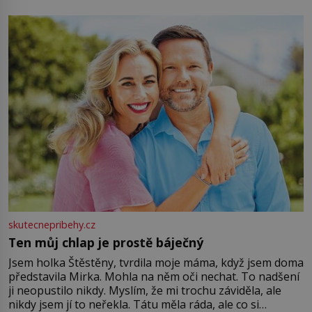
můžete obohatit své rituály a přinést do svého života
větší harmonii a klid. Je důležité
skutecnepribehy.cz
Ten můj chlap je prostě báječný
Jsem holka Štěstěny, tvrdila moje máma, když jsem doma
představila Mirka. Mohla na něm oči nechat. To nadšení
ji neopustilo nikdy. Myslím, že mi trochu záviděla, ale
nikdy jsem jí to neřekla. Tátu měla ráda, ale co si