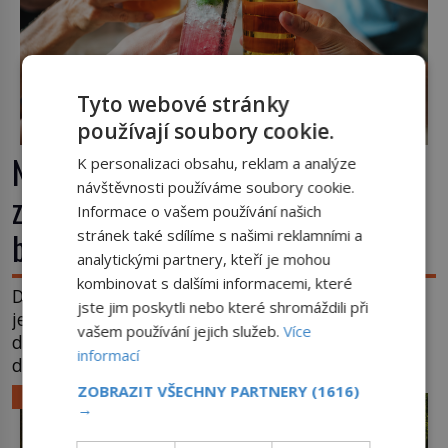
Tyto webové stránky
používají soubory cookie.
Nápoj, která chutná po seně. Jak
K personalizaci obsahu, reklam a analýze
návštěvnosti používáme soubory cookie.
znechucený Američan vymyslel
Informace o vašem používání našich
brčko
stránek také sdílíme s našimi reklamními a
analytickými partnery, kteří je mohou
kombinovat s dalšími informacemi, které
Dnes je brčko naprostou samozřejmostí. Jenže
jste jim poskytli nebo které shromáždili při
ještě v 19. století lidé upíjejí limonády i koktejly
vašem používání jejich služeb.
Více
dutými stébly žita nebo žitné slámy. Fungují sice
informací
dobře, mají ale jednu nepříjemnou vlastnost po
chvíli se rozmáčejí a nápoji dodávají travnatou
ZOBRAZIT VŠECHNY PARTNERY
(1616)
LIFESTYLE
→
příchuť. Právě tahle drobná nepříjemnost přivede
amerického výrobce cigaretových náustků k