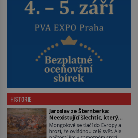
HISTORIE
Jaroslav ze Šternberka:
Neexistující šlechtic, který
z Moravy vyžene Mongoly
Mongolové se tlačí do Evropy a
hrozí, že ovládnou celý svět. Ale
naštěstí jim v samotném srdci