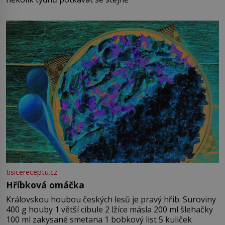
tisicereceptu.cz
Hříbková omáčka
Královskou houbou českých lesů je pravý hřib. Suroviny
400 g houby 1 větší cibule 2 lžíce másla 200 ml šlehačky
100 ml zakysané smetana 1 bobkový list 5 kuliček