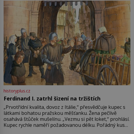
pře hned několik latinskoamerických zemí a k tomu
Francie, kde se traduje,
historyplus.cz
Ferdinand I. zatrhl šizení na tržištích
„Prvotřídní kvalita, dovoz z Itálie,“ přesvědčuje kupec s
látkami bohatou pražskou měšťanku. Žena pečlivě
osahává štůček mušelínu. „Vezmu si pět loket,“ prohlásí.
Kupec rychle naměří požadovanou délku. Pořádný kus
mu přitom zůstane za prsty… „Na šaty ho bude málo,