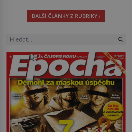
nápad, připevnit ke kufru kolečka. Jenže právě ten
nikdo dlouho nedostane. Až jednou se na letišti
DALŠÍ ČLÁNKY Z RUBRIKY ›
ozve věta, která změní […]