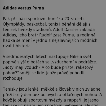
Adidas versus Puma
Pak přichází sportovní horečka 20. století.
Olympiády, basketbal, tenis i běhání dělají z
tenisek hvězdy stadionů. Adolf Dassler zakládá
Adidas, jeho bratr Rudolf zase Pumu, a rodinná
hádka se mění v jednu z nejslavnějších módních
rivalit historie.
V sedmdesátých letech nastupuje Nike a svět
poprvé slyší o botách se „vzduchem“ v podrážce.
„Boty mají vzduch? A co bude příště, raketový
pohon?“ smějí se lidé. Jenže právě pohodlí
rozhoduje.
Tenisky jsou lehké, měkké a člověk v nich zvládne
přežít celý den bez bolavých a otlačených nohou. A
když je obují sportovní hvězdy a rappeři, je jasno,
tenisky už nejsou jen sportovní vybavení, ale styl