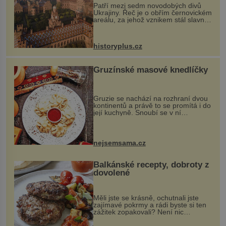
Patří mezi sedm novodobých divů
Ukrajiny. Řeč je o obřím černovickém
areálu, za jehož vznikem stál slavný
český architekt Josef Hlávka. Ten si
na něm dal mimořádně záležet. Jeho
stavební plány by při ...
historyplus.cz
Gruzínské masové knedlíčky
Gruzie se nachází na rozhraní dvou
kontinentů a právě to se promítá i do
její kuchyně. Snoubí se v ní
evropské a asijské chutě a díky tomu
vznikají rozmanité a chuťově bohaté
pokrmy, které rozhodně st...
nejsemsama.cz
Balkánské recepty, dobroty z
dovolené
Měli jste se krásně, ochutnali jste
zajímavé pokrmy a rádi byste si ten
zážitek zopakovali? Není nic
snazšího. Pljeskavica (10 porcí)