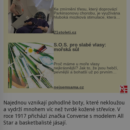
„helmy“
Ke zmírnění třesu, který doprovází
Parkinsonovu chorobu, je využívána
hluboká mozková stimulace, která
však vyžaduje vysoce invazivní
zákrok. Ultrazvuk zase není vhodný
k dostatečně přesnému zacílení ...
21stoleti.cz
S.O.S. pro slabé vlasy:
mořská sůl
Proč máme u moře vlasy
nejkrásnější? Jak to, že jsou hebčí,
pevnější a bohatší už po prvním
vykoupání? Protože sůl obsažená v
mořské vodě má blahodárný vliv.
Nejen na tělo a pokožku, ale i na
nejsemsama.cz
vlasy. ...
Najednou vznikají pohodlné boty, které nekloužou
a vydrží mnohem víc než tvrdé kožené střevíce. V
roce 1917 přichází značka Converse s modelem All
Star a basketbalisté jásají.