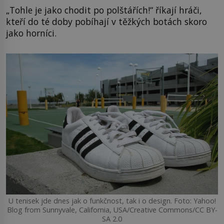
„Tohle je jako chodit po polštářích!“ říkají hráči,
kteří do té doby pobíhají v těžkých botách skoro
jako horníci.
U tenisek jde dnes jak o funkčnost, tak i o design. Foto: Yahoo!
Blog from Sunnyvale, California, USA/Creative Commons/CC BY-
SA 2.0