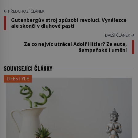
PŘEDCHOZÍ ČLÁNEK
Gutenbergův stroj způsobí revoluci. Vynálezce
ale skončí v dluhové pasti
DALŠÍ ČLÁNEK
Za co nejvíc utrácel Adolf Hitler? Za auta,
šampaňské i umění
SOUVISEJÍCÍ ČLÁNKY
LIFESTYLE