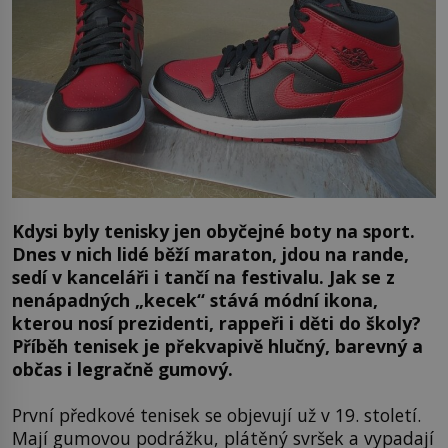
Kdysi byly tenisky jen obyčejné boty na sport.
Dnes v nich lidé běží maraton, jdou na rande,
sedí v kanceláři i tančí na festivalu. Jak se z
nenápadných „kecek“ stává módní ikona,
kterou nosí prezidenti, rappeři i děti do školy?
Příběh tenisek je překvapivě hlučný, barevný a
občas i legračně gumový.
První předkové tenisek se objevují už v 19. století.
Mají gumovou podrážku, plátěný svršek a vypadají