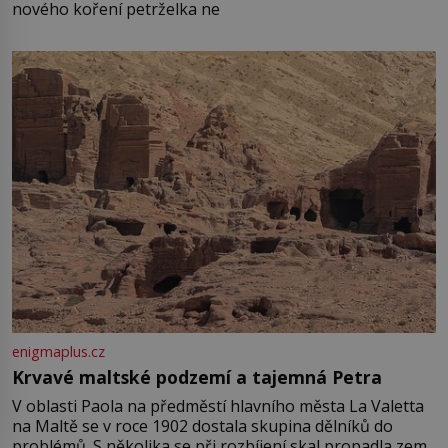
nového koření petrželka ne
enigmaplus.cz
Krvavé maltské podzemí a tajemná Petra
V oblasti Paola na předměstí hlavního města La Valetta
na Maltě se v roce 1902 dostala skupina dělníků do
problémů. S několika se při rozbíjení skal propadla zem.