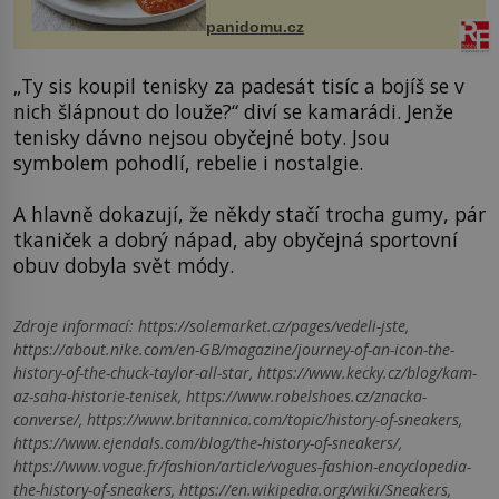
Možná jste ji ochutnali na dovolené v
bývalé Jugoslávii, lze ji vi...
panidomu.cz
„Ty sis koupil tenisky za padesát tisíc a bojíš se v
nich šlápnout do louže?“ diví se kamarádi. Jenže
tenisky dávno nejsou obyčejné boty. Jsou
symbolem pohodlí, rebelie i nostalgie.
A hlavně dokazují, že někdy stačí trocha gumy, pár
tkaniček a dobrý nápad, aby obyčejná sportovní
obuv dobyla svět módy.
Zdroje informací:
https://solemarket.cz/pages/vedeli-jste,
https://about.nike.com/en-GB/magazine/journey-of-an-icon-the-
history-of-the-chuck-taylor-all-star, https://www.kecky.cz/blog/kam-
az-saha-historie-tenisek, https://www.robelshoes.cz/znacka-
converse/, https://www.britannica.com/topic/history-of-sneakers,
https://www.ejendals.com/blog/the-history-of-sneakers/,
https://www.vogue.fr/fashion/article/vogues-fashion-encyclopedia-
the-history-of-sneakers, https://en.wikipedia.org/wiki/Sneakers,