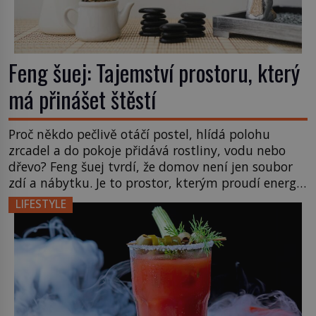
Feng šuej: Tajemství prostoru, který
má přinášet štěstí
Proč někdo pečlivě otáčí postel, hlídá polohu
zrcadel a do pokoje přidává rostliny, vodu nebo
dřevo? Feng šuej tvrdí, že domov není jen soubor
zdí a nábytku. Je to prostor, kterým proudí energie
čchi a jeho uspořádání může ovlivňovat, jak se v
LIFESTYLE
něm člověk cítí. Feng šuej má kořeny ve staré Číně
a jeho historie […]