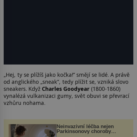
„Hej, ty se plížíš jako kočka!“ smějí se lidé. A právě
od anglického „sneak“, tedy plížit se, vzniká slovo
sneakers. Když
Charles Goodyear
(1800-1860)
vynalézá vulkanizaci gumy, svět obuvi se převrací
vzhůru nohama.
Neinvazivní léčba nejen
Parkinsonovy choroby
pomocí ultrazvukové