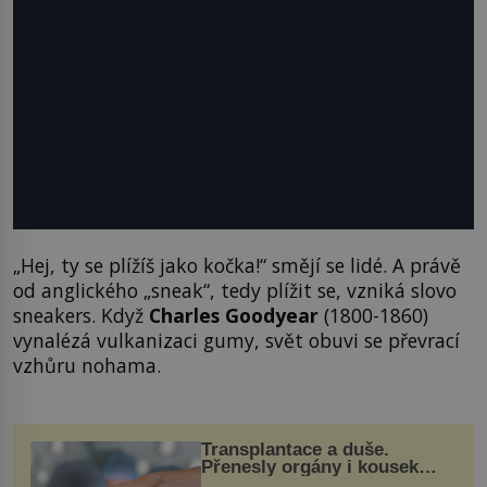
„Hej, ty se plížíš jako kočka!“ smějí se lidé. A právě
od anglického „sneak“, tedy plížit se, vzniká slovo
sneakers. Když
Charles Goodyear
(1800-1860)
vynalézá vulkanizaci gumy, svět obuvi se převrací
vzhůru nohama.
Transplantace a duše.
Přenesly orgány i kousek
osobnosti dárce?