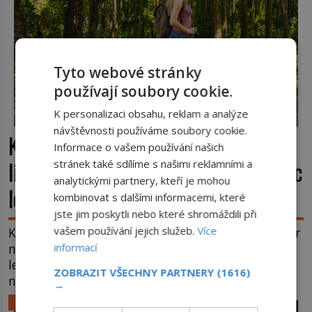
Tyto webové stránky
používají soubory cookie.
K personalizaci obsahu, reklam a analýze
návštěvnosti používáme soubory cookie.
Kufr, který se konečně rozjede. Proč
Informace o vašem používání našich
lidé čekají na kolečka téměř pět tisíc
stránek také sdílíme s našimi reklamními a
analytickými partnery, kteří je mohou
let?
kombinovat s dalšími informacemi, které
jste jim poskytli nebo které shromáždili při
vašem používání jejich služeb.
Více
Kolo patří k nejstarším vynálezům lidstva, ale kufr
na kolečkách se objevuje až ve 20. století. Po tisíce
informací
let lidé vláčejí těžká zavazadla v rukou, na zádech
ZOBRAZIT VŠECHNY PARTNERY
(1616)
nebo je nakládají na povozy. Stačí přitom jediný
→
nápad, připevnit ke kufru kolečka. Jenže právě ten
LIFESTYLE