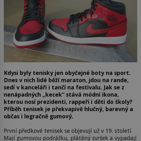
Kdysi byly tenisky jen obyčejné boty na sport.
Dnes v nich lidé běží maraton, jdou na rande,
sedí v kanceláři i tančí na festivalu. Jak se z
nenápadných „kecek“ stává módní ikona,
kterou nosí prezidenti, rappeři i děti do školy?
Příběh tenisek je překvapivě hlučný, barevný a
občas i legračně gumový.
První předkové tenisek se objevují už v 19. století.
Mají gumovou podrážku, plátěný svršek a vypadají