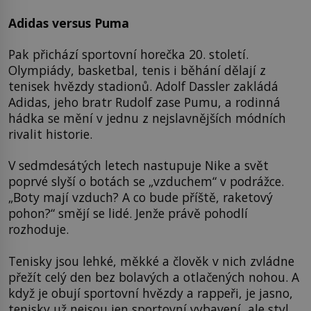
Adidas versus Puma
Pak přichází sportovní horečka 20. století.
Olympiády, basketbal, tenis i běhání dělají z
tenisek hvězdy stadionů. Adolf Dassler zakládá
Adidas, jeho bratr Rudolf zase Pumu, a rodinná
hádka se mění v jednu z nejslavnějších módních
rivalit historie.
V sedmdesátých letech nastupuje Nike a svět
poprvé slyší o botách se „vzduchem“ v podrážce.
„Boty mají vzduch? A co bude příště, raketový
pohon?“ smějí se lidé. Jenže právě pohodlí
rozhoduje.
Tenisky jsou lehké, měkké a člověk v nich zvládne
přežít celý den bez bolavých a otlačených nohou. A
když je obují sportovní hvězdy a rappeři, je jasno,
tenisky už nejsou jen sportovní vybavení, ale styl