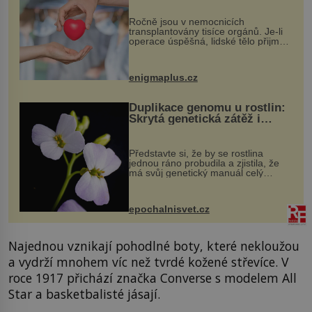
Ročně jsou v nemocnicích
transplantovány tisíce orgánů. Je-li
operace úspěšná, lidské tělo přijme
darovaný orgán za své a pacient
může vést plnohodnotný život. Ale co
když při transplantaci nepřijímám...
enigmaplus.cz
Duplikace genomu u rostlin:
Skrytá genetická zátěž i
evoluční výhoda
Představte si, že by se rostlina
jednou ráno probudila a zjistila, že
má svůj genetický manuál celý
dvakrát. Přesně to se občas v
přírodě stane – a podle nového
výzkumu to může být pro druhy
epochalnisvet.cz
vstupenka...
Najednou vznikají pohodlné boty, které nekloužou
a vydrží mnohem víc než tvrdé kožené střevíce. V
roce 1917 přichází značka Converse s modelem All
Star a basketbalisté jásají.