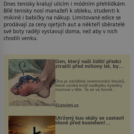
Dnes tenisky kralují ulicím i módním přehlídkám.
Bílé tenisky nosí manažeři k obleku, studenti k
mikině i babičky na nákup. Limitované edice se
prodávají za ceny ojetých aut a někteří sběratelé
své boty raději vystavují doma, než aby v nich
chodili venku.
Gen, který naši lidští předci
ztratili před miliony let, by
mohl pomoci s léčbou
„nemoci králů“
Dna je zánětlivé onemocnění kloubů,
které vzniká kvůli nadbytku kyseliny
močové v těle. Ta se ve formě
krystalků ukládá v blízkosti kloubů,
nejčastěji přitom postihuje palce na
nohou, a způsobuje bole...
21stoleti.cz
Utržený kus skály se zastavil
těsně před kostelem!
Ochránila ho boží síla?