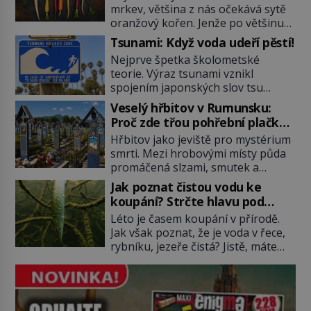
mrkev, většina z nás očekává sytě
oranžový kořen. Jenže po většinu
své historie je mrkev všechno
Tsunami: Když voda udeří pěstí!
možné, jen ne oranžová. Je fialová,
Nejprve špetka školometské
žlutá, bílá, někdy dokonce téměř
teorie. Výraz tsunami vznikl
černá. Až díky stovkám let
spojením japonských slov tsu
pečlivého šlechtění se z ní stává
(přístav) a nami (vlna). Jedná se o
zelenina, bez které si českou
Veselý hřbitov v Rumunsku:
dlouhou vlnu, která je na volném
zahradu ani nedokážeme
Proč zde třou pohřební plačky
moři takřka nepostřehnutelná.
představit. Její příběh je […]
bídu s nouzí?
Hřbitov jako jeviště pro mystérium
Ačkoli je vlnová délka tsunami i 300
smrti. Mezi hrobovými místy půda
kilometrů, výška vlny na volném
promáčená slzami, smutek a
moři je maximálně 1,5 metru.
vědomí konečnosti lidské existence.
Máme se podobné obří vlny obávat
Jak poznat čistou vodu ke
Jsou ale výjimky, kde pohřební
i v Evropě? Vznik tsunami si […]
koupání? Strčte hlavu pod
plačky smutně žmoulají kapesníky
hladinu!
Léto je časem koupání v přírodě.
nikoli při smutečním obřadu, ale
Jak však poznat, že je voda v řece,
při pohledu na výši vyměřené
rybníku, jezeře čistá? Jistě, máte
podpory v nezaměstnanosti. Kam
možnost využít informace
vás pozveme? Unikátní hřbitov,
hygieniků či podrobit křížovému
který si vysloužil název „Veselý“,
výslechu provozovatele přírodního
najdeme v rumunské vesnici
koupaliště. Existuje ale ještě jiná
Sapanta, nedaleko hranic […]