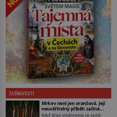
ZAJÍMAVOSTI
Mrkev není jen oranžová. Její
neuvěřitelný příběh začíná
fialovou barvou
Když dnes vytáhneme ze země