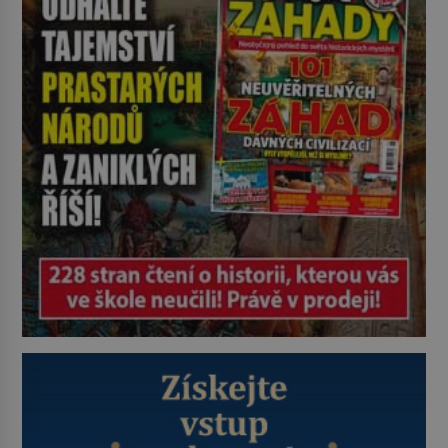
alternativa. Jaká? Podívat se pod
hladinu a zjistit, kdo si onu
konkrétní vodní lokalitu oblíbil už
dávno před vámi. Říká se jim
bioindikátory […]