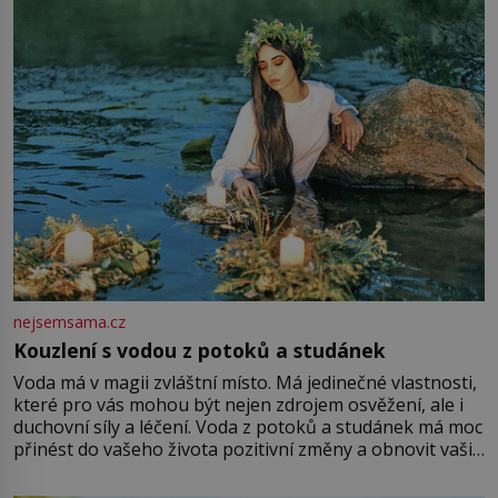
množství růžového mušelínu. „Ošidili vás, podívejte.“
Vezme do ruky dřevěnou
nejsemsama.cz
Kouzlení s vodou z potoků a studánek
Voda má v magii zvláštní místo. Má jedinečné vlastnosti,
které pro vás mohou být nejen zdrojem osvěžení, ale i
duchovní síly a léčení. Voda z potoků a studánek má moc
přinést do vašeho života pozitivní změny a obnovit vaši
energii. Využitím těchto přírodních zdrojů v magii
můžete obohatit své rituály a přinést do svého života