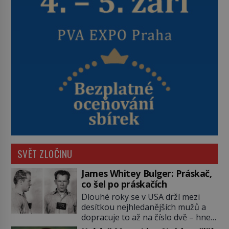
SVĚT ZLOČINU
James Whitey Bulger: Práskač,
co šel po práskačích
Dlouhé roky se v USA drží mezi
desítkou nejhledanějších mužů a
dopracuje to až na číslo dvě – hned
po Usámovi bin Ládinovi (1957–