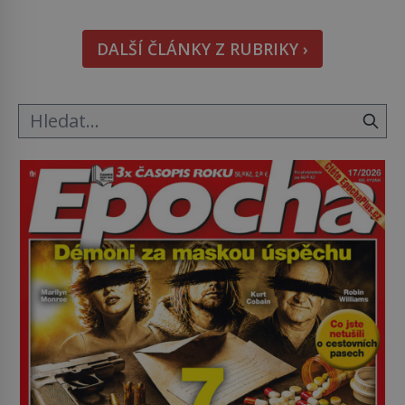
odvážní lékaři pokoušejí vracet lidem tváře
znetvořené válkou, tresty nebo nehodami. Jejich
DALŠÍ ČLÁNKY Z RUBRIKY ›
metody jsou překvapivě promyšlené a některé
principy používají chirurgové dodnes. Úplně první
[…]