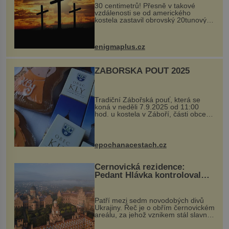
30 centimetrů! Přesně v takové
vzdálenosti se od amerického
kostela zastavil obrovský 20tunový
balvan, který se v květnu 2014
nečekaně odtrhl od nedaleké skály
při její demolici. Podle místních stojí
enigmaplus.cz
...
ZÁBOŘSKÁ POUŤ 2025
Tradiční Zábořská pouť, která se
koná v neděli 7.9.2025 od 11:00
hod. u kostela v Záboří, části obce
Kly u Mělníka. V programu naleznete
komentovanou prohlídku kostela,
dobovou hudbu, řemesla, atrakce...
epochanacestach.cz
Černovická rezidence:
Pedant Hlávka kontroloval
každou cihlu
Patří mezi sedm novodobých divů
Ukrajiny. Řeč je o obřím černovickém
areálu, za jehož vznikem stál slavný
český architekt Josef Hlávka. Ten si