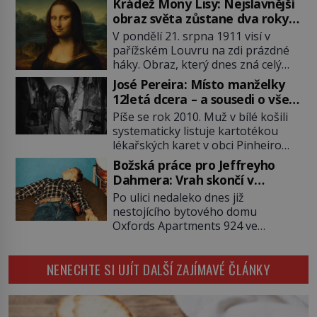
Krádež Mony Lisy: Nejslavnější
2011). To je James „Whitey“ Bulger
obraz světa zůstane dva roky
(1929–2018) viněný ze spoluúčasti
nezvěstný
V pondělí 21. srpna 1911 visí v
na 19 vraždách, vydírání a lichvy. A
pařížském Louvru na zdi prázdné
samozřejmě, krom toho je ještě
háky. Obraz, který dnes zná celý
drogový dealer, který neváhá
svět, je pryč. Zpočátku si nikdo
odstranit z cesty všechny práskače,
José Pereira: Místo manželky
nemyslí, že jde o krádež.
zatímco […]
12letá dcera – a sousedi o všem
Zaměstnanci jsou přesvědčeni, že
vědí!
Píše se rok 2010. Muž v bílé košili
Mona Lisa je jen v restaurátorské
systematicky listuje kartotékou
dílně nebo u fotografa. Když se
lékařských karet v obci Pinheiro
ukáže pravda, propukne jeden z
ležící asi 20 kilometrů od farmy s
největších honů na zloděje v […]
Božská práce pro Jeffreyho
podivínským majitelem. Něco tu
Dahmera: Vrah skončí v
nesedí. Ledaže… Ledaže by ta
tratolišti krve ve vězeňských
Po ulici nedaleko dnes již
mladá dívka z farmy byla ne
umývárnách
nestojícího bytového domu
manželkou, ale dcerou – a všechny
Oxfords Apartments 924 ve
ty děti byly zplozené v incestu. Na
wisconsinském Milwaukee se
sociálním odboru jednoho z […]
potácí zcela zmatený 14letý
NENECHTE SI UJÍT DALŠÍ ZAJÍMAVÉ ČLÁNKY
Konerak Sinthasomphone. Když ho
zastaví policejní hlídka, ochable jí
nadiktuje adresu „jeho kamaráda“.
Strážníci ho dopraví zpět do