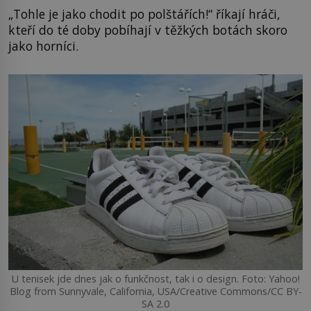
„Tohle je jako chodit po polštářích!“ říkají hráči,
kteří do té doby pobíhají v těžkých botách skoro
jako horníci.
U tenisek jde dnes jak o funkčnost, tak i o design. Foto: Yahoo!
Blog from Sunnyvale, California, USA/Creative Commons/CC BY-
SA 2.0