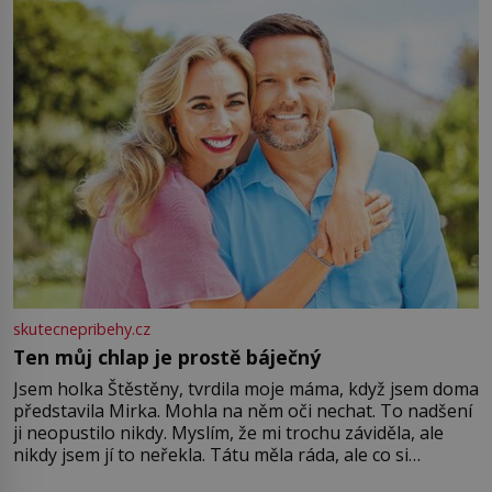
větší harmonii a klid. Je důležité
skutecnepribehy.cz
Ten můj chlap je prostě báječný
Jsem holka Štěstěny, tvrdila moje máma, když jsem doma
představila Mirka. Mohla na něm oči nechat. To nadšení
ji neopustilo nikdy. Myslím, že mi trochu záviděla, ale
nikdy jsem jí to neřekla. Tátu měla ráda, ale co si
pamatuji, tak jsme s Mirkem byli zamilovaní mnohem víc.