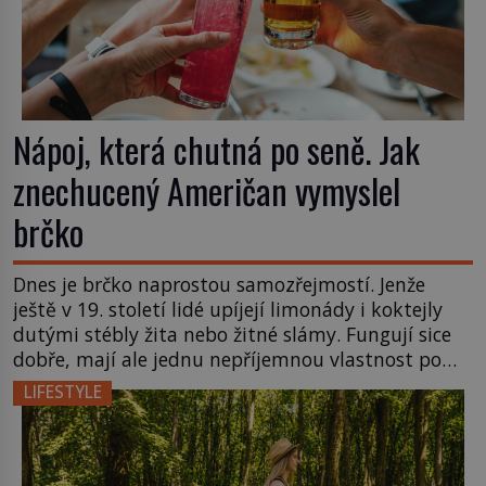
Nápoj, která chutná po seně. Jak
znechucený Američan vymyslel
brčko
Dnes je brčko naprostou samozřejmostí. Jenže
ještě v 19. století lidé upíjejí limonády i koktejly
dutými stébly žita nebo žitné slámy. Fungují sice
dobře, mají ale jednu nepříjemnou vlastnost po
chvíli se rozmáčejí a nápoji dodávají travnatou
LIFESTYLE
příchuť. Právě tahle drobná nepříjemnost přivede
amerického výrobce cigaretových náustků k
nápadu, který změní způsob pití po celém […]