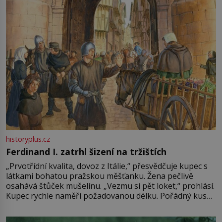
historyplus.cz
Ferdinand I. zatrhl šizení na tržištích
„Prvotřídní kvalita, dovoz z Itálie,“ přesvědčuje kupec s
látkami bohatou pražskou měšťanku. Žena pečlivě
osahává štůček mušelínu. „Vezmu si pět loket,“ prohlásí.
Kupec rychle naměří požadovanou délku. Pořádný kus
mu přitom zůstane za prsty… „Na šaty ho bude málo,
milostpaní. Stačí jenom na sukni,“ zhodnotí švadlena