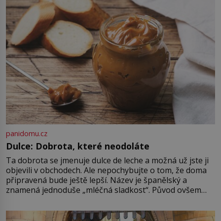
udaného bytu. Oním „kamarádem“
je ovšem jeden z nejslavnějších
vrahů, Jeffrey Dahmer (1960–1994).
Je 27. května 1991. […]
panidomu.cz
Dulce: Dobrota, které neodoláte
Ta dobrota se jmenuje dulce de leche a možná už jste ji
objevili v obchodech. Ale nepochybujte o tom, že doma
připravená bude ještě lepší. Název je španělský a
znamená jednoduše „mléčná sladkost“. Původ ovšem
není úplně jednoznačný, o autorství této receptury se
pře hned několik latinskoamerických zemí a k tomu
Francie, kde se traduje,