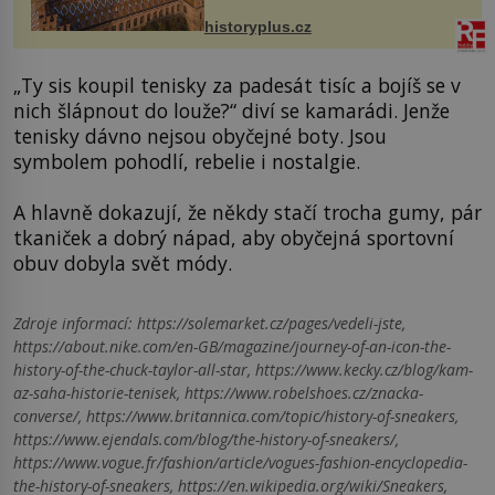
na něm dal mimořádně záležet. Jeho
stavební plány by při ...
historyplus.cz
„Ty sis koupil tenisky za padesát tisíc a bojíš se v
nich šlápnout do louže?“ diví se kamarádi. Jenže
tenisky dávno nejsou obyčejné boty. Jsou
symbolem pohodlí, rebelie i nostalgie.
A hlavně dokazují, že někdy stačí trocha gumy, pár
tkaniček a dobrý nápad, aby obyčejná sportovní
obuv dobyla svět módy.
Zdroje informací:
https://solemarket.cz/pages/vedeli-jste,
https://about.nike.com/en-GB/magazine/journey-of-an-icon-the-
history-of-the-chuck-taylor-all-star, https://www.kecky.cz/blog/kam-
az-saha-historie-tenisek, https://www.robelshoes.cz/znacka-
converse/, https://www.britannica.com/topic/history-of-sneakers,
https://www.ejendals.com/blog/the-history-of-sneakers/,
https://www.vogue.fr/fashion/article/vogues-fashion-encyclopedia-
the-history-of-sneakers, https://en.wikipedia.org/wiki/Sneakers,