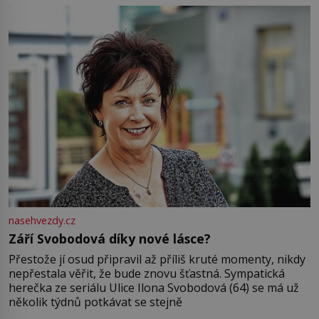
Jsme spolu moc rádi Tehdy byla jiná doba, když
nasehvezdy.cz
Září Svobodová díky nové lásce?
Přestože jí osud připravil až příliš kruté momenty, nikdy
nepřestala věřit, že bude znovu šťastná. Sympatická
herečka ze seriálu Ulice Ilona Svobodová (64) se má už
několik týdnů potkávat se stejně