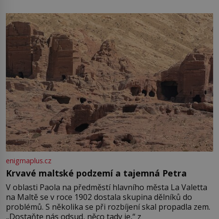
enigmaplus.cz
Krvavé maltské podzemí a tajemná Petra
V oblasti Paola na předměstí hlavního města La Valetta
na Maltě se v roce 1902 dostala skupina dělníků do
problémů. S několika se při rozbíjení skal propadla zem.
„Dostaňte nás odsud, něco tady je,“ z