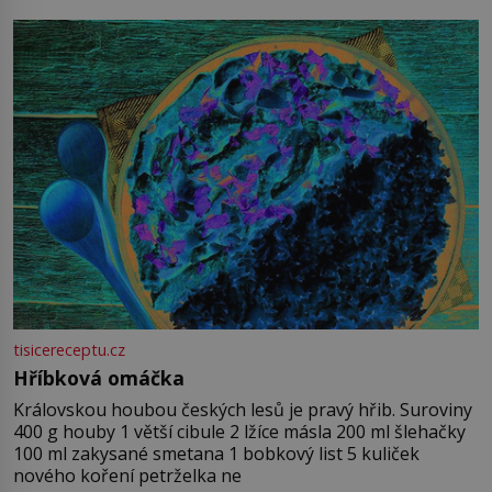
tisicereceptu.cz
Hříbková omáčka
Královskou houbou českých lesů je pravý hřib. Suroviny
400 g houby 1 větší cibule 2 lžíce másla 200 ml šlehačky
100 ml zakysané smetana 1 bobkový list 5 kuliček
nového koření petrželka ne