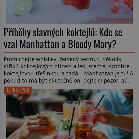
Příběhy slavných koktejlů: Kde se
vzal Manhattan a Bloody Mary?
Promíchejte whiskey, červený vermut, několik
střiků koktejlových bitters a led, sceďte, ozdobte
koktejlovou třešinkou a tadá… Manhattan je tu! A
pokud to má být skutečně on, dejte si pozor, ať
místo klasické americké rye whiskey či klidně
LIFESTYLE
bourbonu nepoužijete skotskou whisku. Co se
stane? Inu, koktejl bude stále skvělý, ale už to
nebude Manhattan ale […]