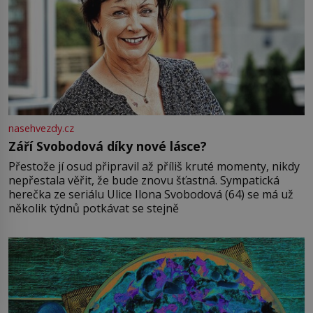
nasehvezdy.cz
Září Svobodová díky nové lásce?
Přestože jí osud připravil až příliš kruté momenty, nikdy
nepřestala věřit, že bude znovu šťastná. Sympatická
herečka ze seriálu Ulice Ilona Svobodová (64) se má už
několik týdnů potkávat se stejně