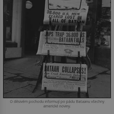
O děsivém pochodu informují po pádu Bataanu všechny
americké noviny.