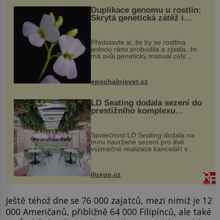
Duplikace genomu u rostlin:
Skrytá genetická zátěž i
evoluční výhoda
Představte si, že by se rostlina
jednou ráno probudila a zjistila, že
má svůj genetický manuál celý
dvakrát. Přesně to se občas v
přírodě stane – a podle nového
výzkumu to může být pro druhy
epochalnisvet.cz
vstupenka...
LD Seating dodala sezení do
prestižního komplexu
MediaCityUK v Salfordu
Společnost LD Seating dodala na
míru navržené sezení pro dvě
výjimečné realizace kanceláří v
areálu MediaCityUK v anglickém
Salfordu – konkrétně do budov Blue
Tower a Orange Tower. Komplex
iluxus.cz
budov Media...
Ještě téhož dne se 76 000 zajatců, mezi nimiž je 12
000 Američanů, přibližně 64 000 Filipínců, ale také