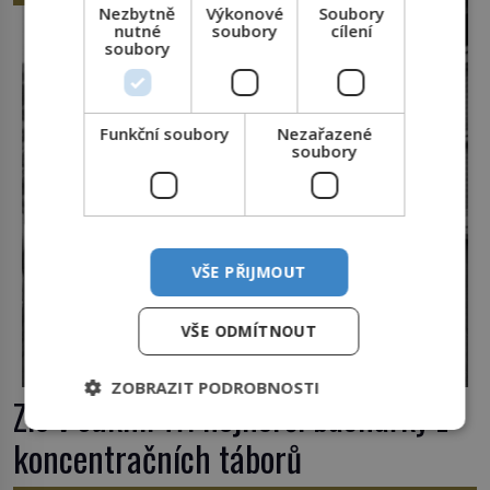
Tato veselá podívaná připomíná jeden z
Nezbytně
Výkonové
Soubory
nutné
soubory
cílení
nejpodivnějších a zároveň nejkrutějších zvyků […]
soubory
Funkční soubory
Nezařazené
soubory
VŠE PŘIJMOUT
VŠE ODMÍTNOUT
ZOBRAZIT PODROBNOSTI
Zlo v sukni. Tři nejhorší bachařky z
koncentračních táborů