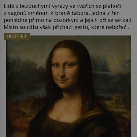
Lidé s bezduchými výrazy ve tvářích se plahočí
z vagónů směrem k bráně tábora. Jedna z žen
pohlédne přímo na dozorkyni a jejich oči se setkají.
Místo soucitu však přichází gesto, které nebožačku
posílá rovnou do plynové komory. Jména jako
HISTORIE
Rudolf Höss (1901–1947), Josef Mengele (1911–
1979) či Heinrich Himmler (1900–1945) zná každý,
o koho se historie jen otřela. Jenže […]