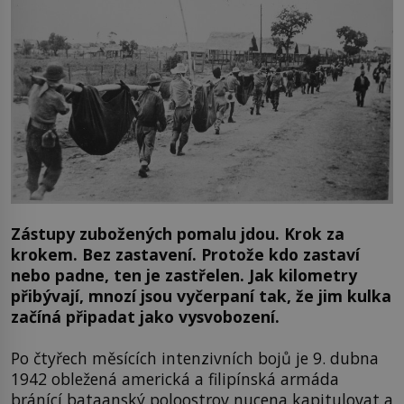
Zástupy zubožených pomalu jdou. Krok za
krokem. Bez zastavení. Protože kdo zastaví
nebo padne, ten je zastřelen. Jak kilometry
přibývají, mnozí jsou vyčerpaní tak, že jim kulka
začíná připadat jako vysvobození.
Po čtyřech měsících intenzivních bojů je 9. dubna
1942 obležená americká a filipínská armáda
bránící bataanský poloostrov nucena kapitulovat a