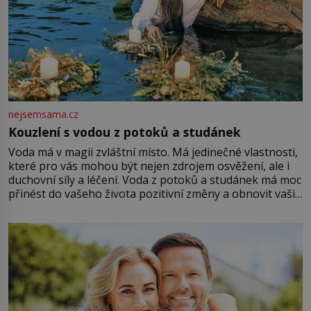
nejsemsama.cz
Kouzlení s vodou z potoků a studánek
Voda má v magii zvláštní místo. Má jedinečné vlastnosti,
které pro vás mohou být nejen zdrojem osvěžení, ale i
duchovní síly a léčení. Voda z potoků a studánek má moc
přinést do vašeho života pozitivní změny a obnovit vaši
energii. Využitím těchto přírodních zdrojů v magii
můžete obohatit své rituály a přinést do svého života
větší harmonii a klid. Je důležité