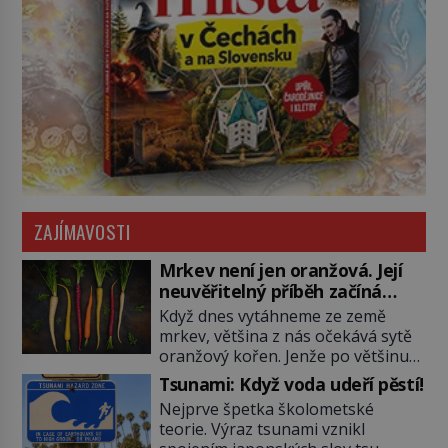
ZAJÍMAVOSTI
Mrkev není jen oranžová. Její
neuvěřitelný příběh začíná
fialovou barvou
Když dnes vytáhneme ze země
mrkev, většina z nás očekává sytě
oranžový kořen. Jenže po většinu
své historie je mrkev všechno
Tsunami: Když voda udeří pěstí!
možné, jen ne oranžová. Je fialová,
Nejprve špetka školometské
žlutá, bílá, někdy dokonce téměř
teorie. Výraz tsunami vznikl
černá. Až díky stovkám let