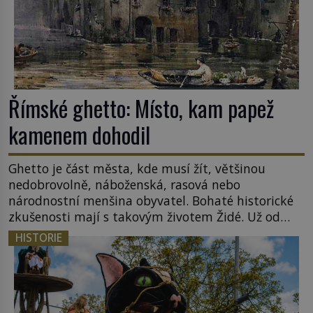
Římské ghetto: Místo, kam papež
kamenem dohodil
Ghetto je část města, kde musí žít, většinou
nedobrovolně, náboženská, rasová nebo
národnostní menšina obyvatel. Bohaté historické
zkušenosti mají s takovým životem Židé. Už od
středověku jsou totiž v každou chvíli nuceni v
HISTORIE
nějakém žít. Mezi ty nejslavnější patří i římské
ghetto založené v roce 1555. Pokud jde o vztah
k Židům, nemá se Řím čím chlubit. […]