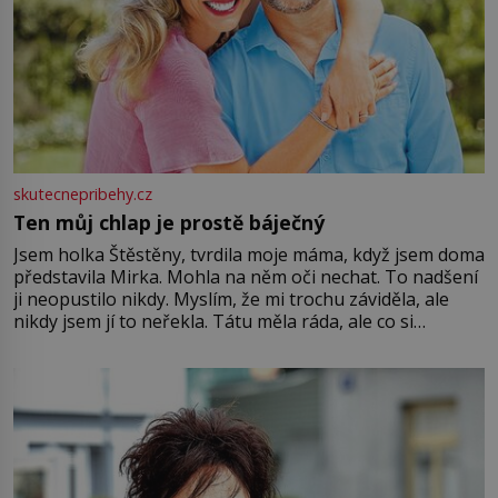
skutecnepribehy.cz
Ten můj chlap je prostě báječný
Jsem holka Štěstěny, tvrdila moje máma, když jsem doma
představila Mirka. Mohla na něm oči nechat. To nadšení
ji neopustilo nikdy. Myslím, že mi trochu záviděla, ale
nikdy jsem jí to neřekla. Tátu měla ráda, ale co si
pamatuji, tak jsme s Mirkem byli zamilovaní mnohem víc.
Jsme spolu moc rádi Tehdy byla jiná doba, když