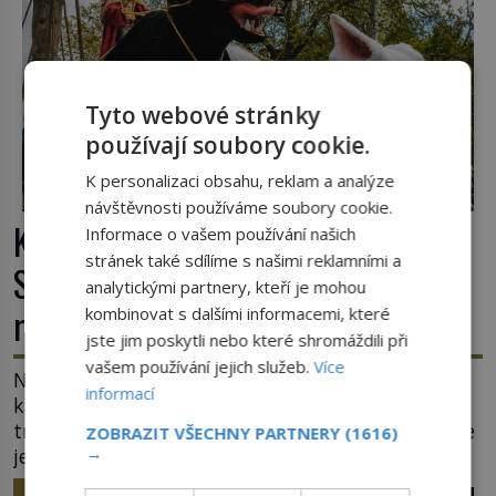
Tyto webové stránky
používají soubory cookie.
K personalizaci obsahu, reklam a analýze
návštěvnosti používáme soubory cookie.
Kočky padající z věže v Ypres:
Informace o vašem používání našich
stránek také sdílíme s našimi reklamními a
Středověký zvyk, který dodnes budí
analytickými partnery, kteří je mohou
rozpaky
kombinovat s dalšími informacemi, které
jste jim poskytli nebo které shromáždili při
vašem používání jejich služeb.
Více
Na hlavním náměstí belgického města Ypres se
informací
každé tři roky shromáždí tisíce lidí. Z věže slavné
tržnice létají do davu kočky, diváci jásají a snaží se
ZOBRAZIT VŠECHNY PARTNERY
(1616)
→
je chytit. Naštěstí už nejde o živá zvířata, ale
jenom o plyšové suvenýry. Kdysi to ale bylo jinak.
HISTORIE