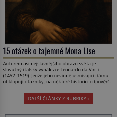
15 otázek o tajemné Mona Lise
Autorem asi nejslavnějšího obrazu světa je
slovutný italský vynálezce Leonardo da Vinci
(1452–1519). Jenže jeho nevinně usmívající dámu
obklopují otazníky, na některé historici odpověď
objeví, jiné zůstanou nezodpovězené. Kam si ji
pověsil Napoleon? Samotný císař Napoleon
DALŠÍ ČLÁNKY Z RUBRIKY ›
Bonaparte (1769–1821) má pro malbu slabost, a
tak si ji ještě jako první konzul přemístí do své
ložnice v Tuilerisjkém […]