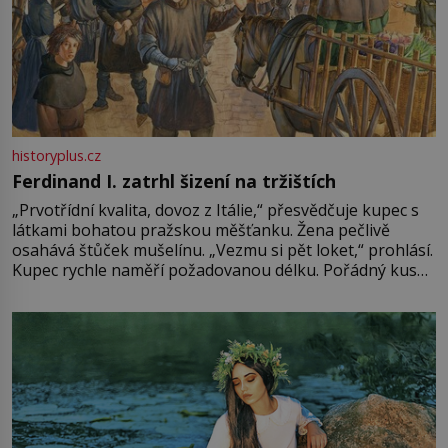
historyplus.cz
Ferdinand I. zatrhl šizení na tržištích
„Prvotřídní kvalita, dovoz z Itálie,“ přesvědčuje kupec s
látkami bohatou pražskou měšťanku. Žena pečlivě
osahává štůček mušelínu. „Vezmu si pět loket,“ prohlásí.
Kupec rychle naměří požadovanou délku. Pořádný kus
mu přitom zůstane za prsty… „Na šaty ho bude málo,
milostpaní. Stačí jenom na sukni,“ zhodnotí švadlena
množství růžového mušelínu. „Ošidili vás, podívejte.“
Vezme do ruky dřevěnou