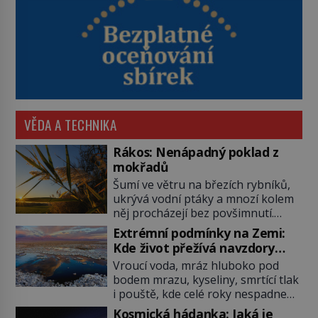
VĚDA A TECHNIKA
Rákos: Nenápadný poklad z
mokřadů
Šumí ve větru na březích rybníků,
ukrývá vodní ptáky a mnozí kolem
něj procházejí bez povšimnutí.
Přesto právě rákos pomáhal stavět
Extrémní podmínky na Zemi:
domy, vyrábět lodě, zapisovat první
Kde život přežívá navzdory
texty a inspiroval řadu pověstí.
všemu
Vroucí voda, mráz hluboko pod
Tato skromná, ale užitečná
bodem mrazu, kyseliny, smrtící tlak
rostlina provází člověka už tisíce
i pouště, kde celé roky nespadne
let. Většina lidí vnímá rákos jen jako
jediná kapka deště. Na první
obyčejnou kulisu letního koupání.
Kosmická hádanka: Jaká je