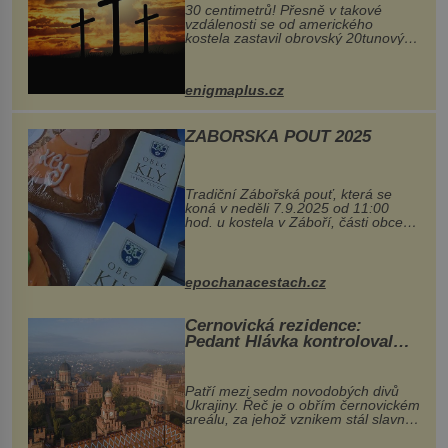
30 centimetrů! Přesně v takové
vzdálenosti se od amerického
kostela zastavil obrovský 20tunový
balvan, který se v květnu 2014
nečekaně odtrhl od nedaleké skály
při její demolici. Podle místních stojí
enigmaplus.cz
...
ZÁBOŘSKÁ POUŤ 2025
Tradiční Zábořská pouť, která se
koná v neděli 7.9.2025 od 11:00
hod. u kostela v Záboří, části obce
Kly u Mělníka. V programu naleznete
komentovanou prohlídku kostela,
dobovou hudbu, řemesla, atrakce...
epochanacestach.cz
Černovická rezidence:
Pedant Hlávka kontroloval
každou cihlu
Patří mezi sedm novodobých divů
Ukrajiny. Řeč je o obřím černovickém
areálu, za jehož vznikem stál slavný
český architekt Josef Hlávka. Ten si
na něm dal mimořádně záležet. Jeho