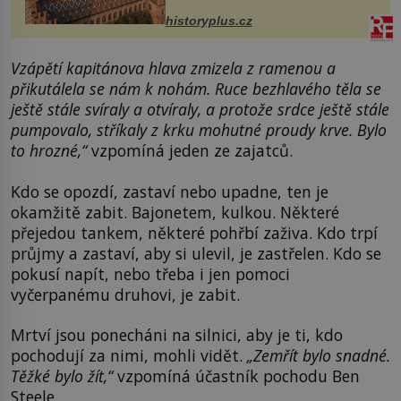
stavební plány by při ...
historyplus.cz
Vzápětí kapitánova hlava zmizela z ramenou a
přikutálela se nám k nohám. Ruce bezhlavého těla se
ještě stále svíraly a otvíraly, a protože srdce ještě stále
pumpovalo, stříkaly z krku mohutné proudy krve. Bylo
to hrozné,“
vzpomíná jeden ze zajatců.
Kdo se opozdí, zastaví nebo upadne, ten je
okamžitě zabit. Bajonetem, kulkou. Některé
přejedou tankem, některé pohřbí zaživa. Kdo trpí
průjmy a zastaví, aby si ulevil, je zastřelen. Kdo se
pokusí napít, nebo třeba i jen pomoci
vyčerpanému druhovi, je zabit.
Mrtví jsou ponecháni na silnici, aby je ti, kdo
pochodují za nimi, mohli vidět.
„Zemřít bylo snadné.
Těžké bylo žít,“
vzpomíná účastník pochodu Ben
Steele.