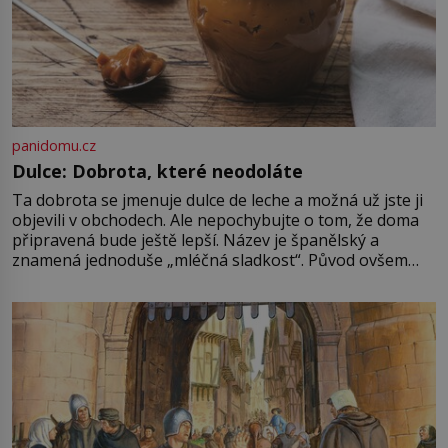
panidomu.cz
Dulce: Dobrota, které neodoláte
Ta dobrota se jmenuje dulce de leche a možná už jste ji
objevili v obchodech. Ale nepochybujte o tom, že doma
připravená bude ještě lepší. Název je španělský a
znamená jednoduše „mléčná sladkost“. Původ ovšem
není úplně jednoznačný, o autorství této receptury se
pře hned několik latinskoamerických zemí a k tomu
Francie, kde se traduje,