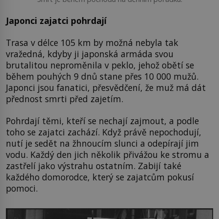
Japonci zajatci pohrdají
Trasa v délce 105 km by možná nebyla tak
vražedná, kdyby ji japonská armáda svou
brutalitou neproměnila v peklo, jehož obětí se
během pouhých 9 dnů stane přes 10 000 mužů.
Japonci jsou fanatici, přesvědčení, že muž má dát
přednost smrti před zajetím.
Pohrdají těmi, kteří se nechají zajmout, a podle
toho se zajatci zachází. Když právě nepochodují,
nutí je sedět na žhnoucím slunci a odepírají jim
vodu. Každý den jich několik přivážou ke stromu a
zastřelí jako výstrahu ostatním. Zabijí také
každého domorodce, který se zajatcům pokusí
pomoci.