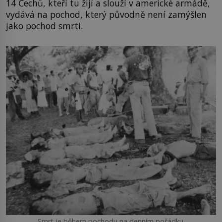
14 Čechů, kteří tu žijí a slouží v americké armádě,
vydává na pochod, který původně není zamýšlen
jako pochod smrti.
Smrt je během pochodu na denním pořádku.