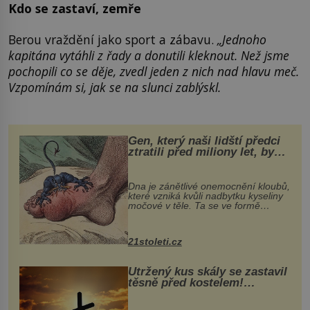
Kdo se zastaví, zemře
Berou vraždění jako sport a zábavu.
„Jednoho
kapitána vytáhli z řady a donutili kleknout. Než jsme
pochopili co se děje, zvedl jeden z nich nad hlavu meč.
Vzpomínám si, jak se na slunci zablýskl.
Gen, který naši lidští předci
ztratili před miliony let, by
mohl pomoci s léčbou
„nemoci králů“
Dna je zánětlivé onemocnění kloubů,
které vzniká kvůli nadbytku kyseliny
močové v těle. Ta se ve formě
krystalků ukládá v blízkosti kloubů,
nejčastěji přitom postihuje palce na
nohou, a způsobuje bole...
21stoleti.cz
Utržený kus skály se zastavil
těsně před kostelem!
Ochránila ho boží síla?