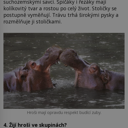
suchozemskými savci. Špičáky i řezáky mají
kolíkovitý tvar a rostou po celý život. Stoličky se
postupně vyměňují. Trávu trhá širokými pysky a
rozmělňuje ji stoličkami.
Hroši mají opravdu respekt budící zuby.
4. Žijí hroši ve skupinách?