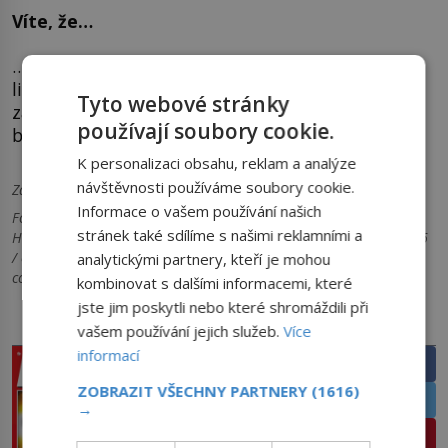
Víte, že…
… existuje i druh hrochů známý jako hrošík
liberijský? Žije v tropických pralesích a bažinách
Tyto webové stránky
západní Afriky a je zhruba desetkrát menší než
používají soubory cookie.
běžný hroch.
K personalizaci obsahu, reklam a analýze
návštěvnosti používáme soubory cookie.
Zdroje informací:
Wikipedia, BBC, LiveScience
Informace o vašem používání našich
Foto: 1) William Warby / commons.wikimedia.org / CC BY 2.0 2)
stránek také sdílíme s našimi reklamními a
Hermanno12 / commons.wikimedia.org / CC BY-SA 4.0 3) adbh266
/ commons.wikimedia.org / CC BY-SA 4.0 4) Paul Maritz /
analytickými partnery, kteří je mohou
commons.wikimedia.org / CC BY-SA 3.0
kombinovat s dalšími informacemi, které
jste jim poskytli nebo které shromáždili při
PRÁVĚ V PRODEJI
SDÍLEJTE ČLÁNEK
vašem používání jejich služeb.
Více
informací
Facebook
ZOBRAZIT VŠECHNY PARTNERY
(1616)
Twitter
→
Pinterest