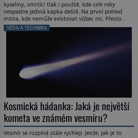
kyseliny, smrtící tlak i pouště, kde celé roky
nespadne jediná kapka deště. Na první pohled
místa, kde nemůže existovat vůbec nic. Přesto
právě tady vědci objevují organismy, které
VĚDA A TECHNIKA
posouvají hranice života. Každý nový nález mění
naše představy o tom, co všechno dokáže příroda a
napovídá, kde bychom jednou […]
Kosmická hádanka: Jaká je největší
kometa ve známém vesmíru?
Vesmír se rozpíná stále rychleji. Jenže, jak je to