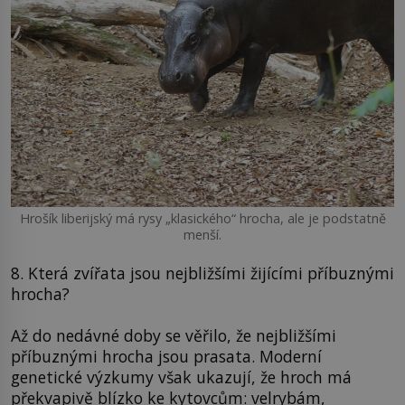
Hrošík liberijský má rysy „klasického“ hrocha, ale je podstatně
menší.
8. Která zvířata jsou nejbližšími žijícími příbuznými
hrocha?
Až do nedávné doby se věřilo, že nejbližšími
příbuznými hrocha jsou prasata. Moderní
genetické výzkumy však ukazují, že hroch má
překvapivě blízko ke kytovcům: velrybám,