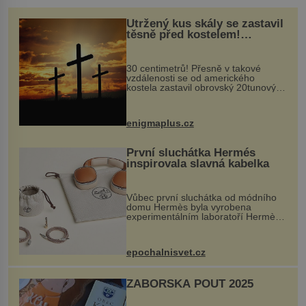
Utržený kus skály se zastavil
těsně před kostelem!
Ochránila ho boží síla?
30 centimetrů! Přesně v takové
vzdálenosti se od amerického
kostela zastavil obrovský 20tunový
balvan, který se v květnu 2014
nečekaně odtrhl od nedaleké skály
při její demolici. Podle místních stojí
enigmaplus.cz
...
První sluchátka Hermés
inspirovala slavná kabelka
Vůbec první sluchátka od módního
domu Hermès byla vyrobena
experimentálním laboratoří Hermès
Ateliers Horizons. Elegantní gadget
si vyžádal dva roky vývoje a chlubí
se ručně šitou hovězí kůží a
epochalnisvet.cz
kovový...
ZÁBOŘSKÁ POUŤ 2025