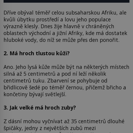
Dříve obýval téměř celou subsaharskou Afriku, ale
kvůli úbytku prostředí a lovu jeho populace
výrazně klesly. Dnes žije hlavně v chráněných
oblastech východní a jižní Afriky, kde má dostatek
hluboké vody, do níž se může přes den ponořit.
2. Má hroch tlustou kůži?
Ano. Jeho lysá kůže může být na některých místech
silná až 5 centimetrů a pod ní leží několik
centimetrů tuku. Zbarvení se pohybuje od
břidlicově šedé po téměř černou, přičemž břicho a
končetiny bývají světlejší.
3. Jak velké má hroch zuby?
Z dásní mohou vyčnívat až 35 centimetrů dlouhé
špičáky, jedny z největších zubů mezi