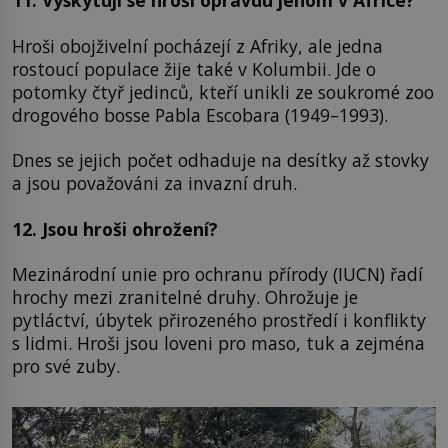
11. Vyskytují se hroši opravdu jenom v Africe?
Hroši obojživelní pocházejí z Afriky, ale jedna
rostoucí populace žije také v Kolumbii. Jde o
potomky čtyř jedinců, kteří unikli ze soukromé zoo
drogového bosse Pabla Escobara (1949–1993).
Dnes se jejich počet odhaduje na desítky až stovky
a jsou považováni za invazní druh.
12. Jsou hroši ohrožení?
Mezinárodní unie pro ochranu přírody (IUCN) řadí
hrochy mezi zranitelné druhy. Ohrožuje je
pytláctví, úbytek přirozeného prostředí i konflikty
s lidmi. Hroši jsou loveni pro maso, tuk a zejména
pro své zuby.