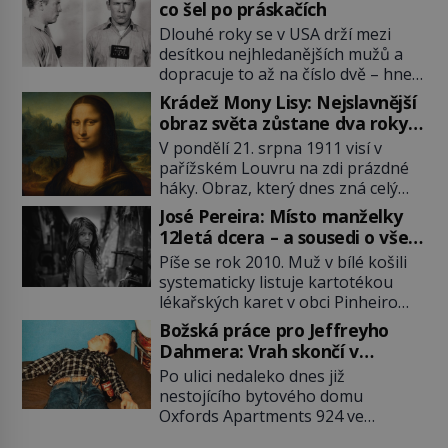
co šel po práskačích
Dlouhé roky se v USA drží mezi
desítkou nejhledanějších mužů a
dopracuje to až na číslo dvě – hned
po Usámovi bin Ládinovi (1957–
Krádež Mony Lisy: Nejslavnější
2011). To je James „Whitey“ Bulger
obraz světa zůstane dva roky
(1929–2018) viněný ze spoluúčasti
nezvěstný
V pondělí 21. srpna 1911 visí v
na 19 vraždách, vydírání a lichvy. A
pařížském Louvru na zdi prázdné
samozřejmě, krom toho je ještě
háky. Obraz, který dnes zná celý
drogový dealer, který neváhá
svět, je pryč. Zpočátku si nikdo
odstranit z cesty všechny práskače,
José Pereira: Místo manželky
nemyslí, že jde o krádež.
zatímco […]
12letá dcera – a sousedi o všem
Zaměstnanci jsou přesvědčeni, že
vědí!
Píše se rok 2010. Muž v bílé košili
Mona Lisa je jen v restaurátorské
systematicky listuje kartotékou
dílně nebo u fotografa. Když se
lékařských karet v obci Pinheiro
ukáže pravda, propukne jeden z
ležící asi 20 kilometrů od farmy s
největších honů na zloděje v […]
Božská práce pro Jeffreyho
podivínským majitelem. Něco tu
Dahmera: Vrah skončí v
nesedí. Ledaže… Ledaže by ta
tratolišti krve ve vězeňských
Po ulici nedaleko dnes již
mladá dívka z farmy byla ne
umývárnách
nestojícího bytového domu
manželkou, ale dcerou – a všechny
Oxfords Apartments 924 ve
ty děti byly zplozené v incestu. Na
wisconsinském Milwaukee se
sociálním odboru jednoho z […]