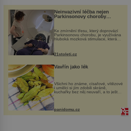
Neinvazivní léčba nejen
Parkinsonovy choroby
pomocí ultrazvukové
„helmy“
Ke zmírnění třesu, který doprovází
Parkinsonovu chorobu, je využívána
hluboká mozková stimulace, která
však vyžaduje vysoce invazivní
zákrok. Ultrazvuk zase není vhodný
k dostatečně přesnému zacílení ...
21stoleti.cz
Vavřín jako lék
Všichni ho známe, císařové, vítězové
i umělci si jím zdobili skráně,
kuchařky bez něj neuvaří, a to ještě
nevíte, že bobkový list může výrazně
zmírnit některé naše neduhy.
Obsahuje v malém množství ně...
panidomu.cz