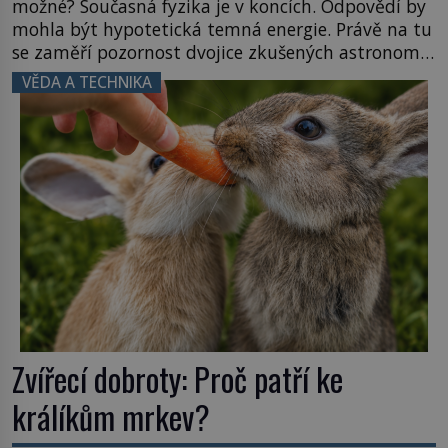
možné? Současná fyzika je v koncích. Odpovědí by
mohla být hypotetická temná energie. Právě na tu
se zaměří pozornost dvojice zkušených astronomů.
Namísto ní ale objeví něco mnohem
VĚDA A TECHNIKA
hmatatelnějšího. Naprosto rekordní kometu!
Astronomové Pedro Bernardinelli a Gary Bernstein
mravenčí prací zkoumají archivní snímky v rámci
Průzkumu temné energie […]
Zvířecí dobroty: Proč patří ke
králíkům mrkev?