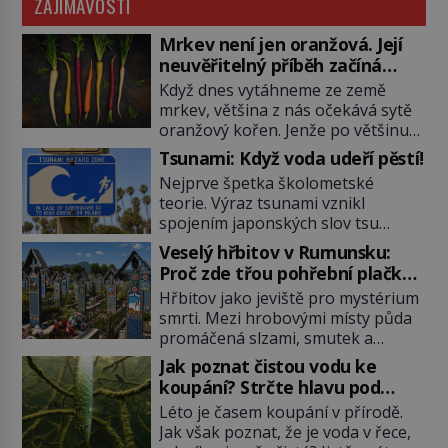
ZAJÍMAVOSTI
Mrkev není jen oranžová. Její
neuvěřitelný příběh začíná
fialovou barvou
Když dnes vytáhneme ze země
mrkev, většina z nás očekává sytě
oranžový kořen. Jenže po většinu
své historie je mrkev všechno
Tsunami: Když voda udeří pěstí!
možné, jen ne oranžová. Je fialová,
Nejprve špetka školometské
žlutá, bílá, někdy dokonce téměř
teorie. Výraz tsunami vznikl
černá. Až díky stovkám let
spojením japonských slov tsu
pečlivého šlechtění se z ní stává
(přístav) a nami (vlna). Jedná se o
zelenina, bez které si českou
Veselý hřbitov v Rumunsku:
dlouhou vlnu, která je na volném
zahradu ani nedokážeme
Proč zde třou pohřební plačky
moři takřka nepostřehnutelná.
představit. Její příběh je […]
bídu s nouzí?
Hřbitov jako jeviště pro mystérium
Ačkoli je vlnová délka tsunami i 300
smrti. Mezi hrobovými místy půda
kilometrů, výška vlny na volném
promáčená slzami, smutek a
moři je maximálně 1,5 metru.
vědomí konečnosti lidské existence.
Máme se podobné obří vlny obávat
Jak poznat čistou vodu ke
Jsou ale výjimky, kde pohřební
i v Evropě? Vznik tsunami si […]
koupání? Strčte hlavu pod
plačky smutně žmoulají kapesníky
hladinu!
Léto je časem koupání v přírodě.
nikoli při smutečním obřadu, ale
Jak však poznat, že je voda v řece,
při pohledu na výši vyměřené