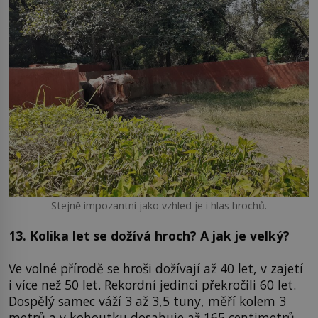
Stejně impozantní jako vzhled je i hlas hrochů.
13. Kolika let se dožívá hroch? A jak je velký?
Ve volné přírodě se hroši dožívají až 40 let, v zajetí
i více než 50 let. Rekordní jedinci překročili 60 let.
Dospělý samec váží 3 až 3,5 tuny, měří kolem 3
metrů a v kohoutku dosahuje až 165 centimetrů,