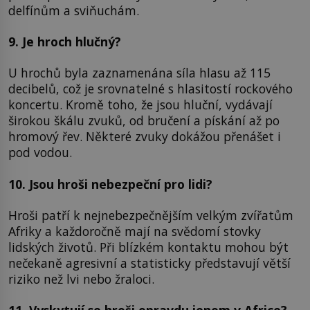
delfínům a sviňuchám.
9. Je hroch hlučný?
U hrochů byla zaznamenána síla hlasu až 115
decibelů, což je srovnatelné s hlasitostí rockového
koncertu. Kromě toho, že jsou hluční, vydávají
širokou škálu zvuků, od bručení a pískání až po
hromový řev. Některé zvuky dokážou přenášet i
pod vodou.
10. Jsou hroši nebezpeční pro lidi?
Hroši patří k nejnebezpečnějším velkým zvířatům
Afriky a každoročně mají na svědomí stovky
lidských životů. Při blízkém kontaktu mohou být
nečekaně agresivní a statisticky představují větší
riziko než lvi nebo žraloci.