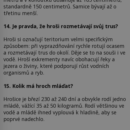
standardně 150 centimetrů. Samice bývají až o
třetinu menší.
14. Je pravda, že hroši rozmetávají svůj trus?
Hroši si označují teritorium velmi specifickým
způsobem: při vyprazdňování rychle rotují ocasem
a rozmetávají trus do okolí. Děje se to na souši i ve
vodě. Hroší exkrementy navíc obohacují řeky a
jezera o živiny, které podporují růst vodních
organismů a ryb.
15. Kolik má hroch mláďat?
Hrošice je březí 230 až 240 dní a obvykle rodí jedno
mládě, vážící 35 až 50 kilogramů. Rodí většinou ve
vodě a mládě ihned vyplouvá k hladině, aby se
poprvé nadechlo.