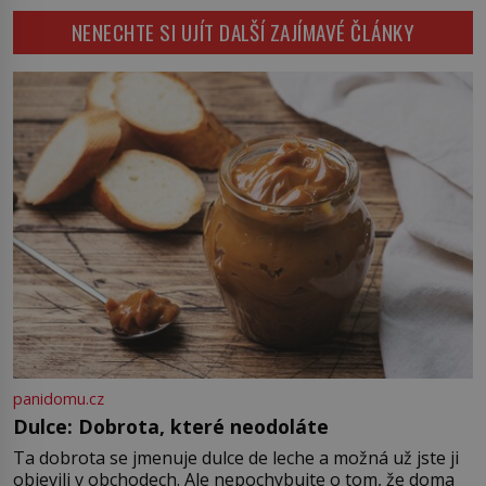
potácí zcela zmatený 14letý
NENECHTE SI UJÍT DALŠÍ ZAJÍMAVÉ ČLÁNKY
Konerak Sinthasomphone. Když ho
zastaví policejní hlídka, ochable jí
nadiktuje adresu „jeho kamaráda“.
Strážníci ho dopraví zpět do
udaného bytu. Oním „kamarádem“
je ovšem jeden z nejslavnějších
vrahů, Jeffrey Dahmer (1960–1994).
Je 27. května 1991. […]
panidomu.cz
Dulce: Dobrota, které neodoláte
Ta dobrota se jmenuje dulce de leche a možná už jste ji
objevili v obchodech. Ale nepochybujte o tom, že doma