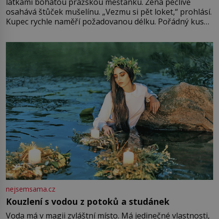
látkami bohatou pražskou měšťanku. Žena pečlivě
osahává štůček mušelínu. „Vezmu si pět loket,“ prohlásí.
Kupec rychle naměří požadovanou délku. Pořádný kus
mu přitom zůstane za prsty… „Na šaty ho bude málo,
milostpaní. Stačí jenom na sukni,“ zhodnotí švadlena
množství růžového mušelínu. „Ošidili vás, podívejte.“
Vezme do ruky dřevěnou
nejsemsama.cz
Kouzlení s vodou z potoků a studánek
Voda má v magii zvláštní místo. Má jedinečné vlastnosti,