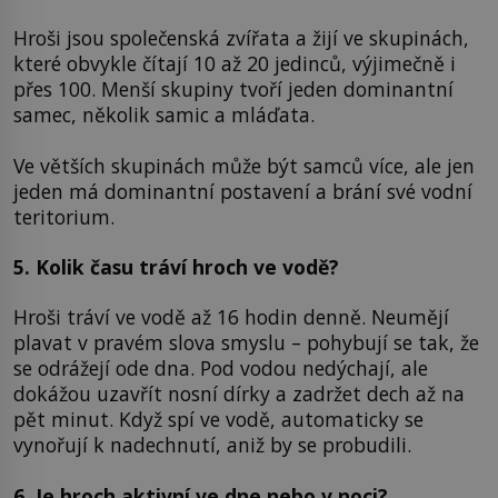
Hroši jsou společenská zvířata a žijí ve skupinách,
které obvykle čítají 10 až 20 jedinců, výjimečně i
přes 100. Menší skupiny tvoří jeden dominantní
samec, několik samic a mláďata.
Ve větších skupinách může být samců více, ale jen
jeden má dominantní postavení a brání své vodní
teritorium.
5. Kolik času tráví hroch ve vodě?
Hroši tráví ve vodě až 16 hodin denně. Neumějí
plavat v pravém slova smyslu – pohybují se tak, že
se odrážejí ode dna. Pod vodou nedýchají, ale
dokážou uzavřít nosní dírky a zadržet dech až na
pět minut. Když spí ve vodě, automaticky se
vynořují k nadechnutí, aniž by se probudili.
6. Je hroch aktivní ve dne nebo v noci?