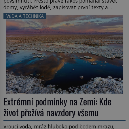
povšimnutí. Přesto právě rákos pomáhal stavět
domy, vyrábět lodě, zapisovat první texty a
inspiroval řadu pověstí. Tato skromná, ale
VĚDA A TECHNIKA
užitečná rostlina provází člověka už tisíce let.
Většina lidí vnímá rákos jen jako obyčejnou kulisu
letního koupání. Stačí se však podívat […]
Extrémní podmínky na Zemi: Kde
život přežívá navzdory všemu
Vroucí voda, mráz hluboko pod bodem mrazu,