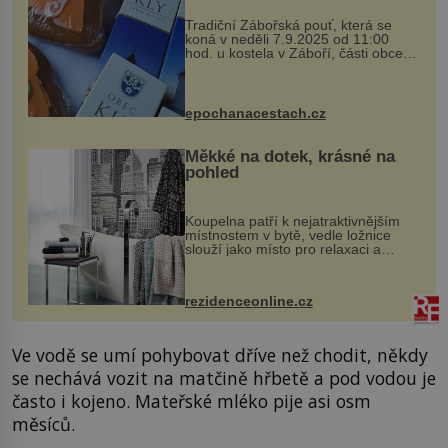
Tradiční Zábořská pouť, která se
koná v neděli 7.9.2025 od 11:00
hod. u kostela v Záboří, části obce
Kly u Mělníka. V programu naleznete
komentovanou prohlídku kostela,
dobovou hudbu, řemesla, atrakce...
epochanacestach.cz
Měkké na dotek, krásné na
pohled
Koupelna patří k nejatraktivnějším
místnostem v bytě, vedle ložnice
slouží jako místo pro relaxaci a
odpočinek. Koupelnový textil –
ručníky, osušky a koberečky –
mohou jako mávnutím kouzelného
rezidenceonline.cz
proutku...
Ve vodě se umí pohybovat dříve než chodit, někdy
se nechává vozit na matčině hřbetě a pod vodou je
často i kojeno. Mateřské mléko pije asi osm
měsíců.