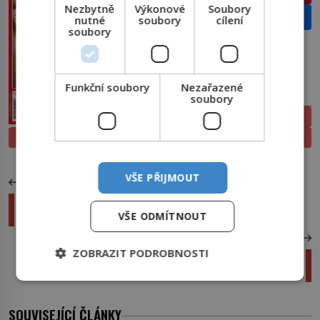
Nezbytně
Výkonové
Soubory
Email
nutné
soubory
cílení
soubory
Funkční soubory
Nezařazené
PŘEDPLATNÉ
soubory
ELEKTRONICKÉ
PROLISTOVAT
TIŠTĚNÉ
VŠE PŘIJMOUT
PŘEDCHOZÍ ČLÁNEK
Pavouci létají na pavučinách. Neuvěřitelný trik
jménem ballooning
VŠE ODMÍTNOUT
DALŠÍ ČLÁNEK
ZOBRAZIT PODROBNOSTI
Home office na terase: Jak eliminovat odlesky
na monitoru?
SOUVISEJÍCÍ ČLÁNKY