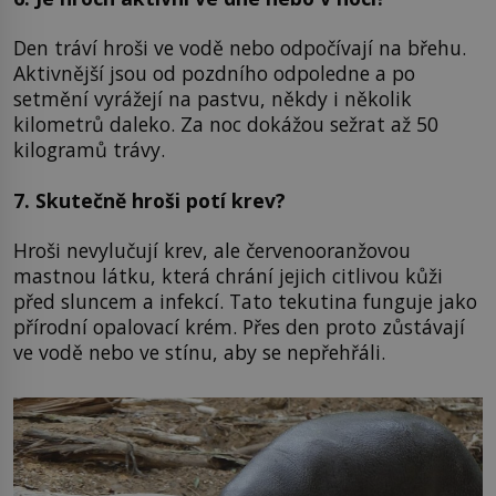
Den tráví hroši ve vodě nebo odpočívají na břehu.
Aktivnější jsou od pozdního odpoledne a po
setmění vyrážejí na pastvu, někdy i několik
kilometrů daleko. Za noc dokážou sežrat až 50
kilogramů trávy.
7. Skutečně hroši potí krev?
Hroši nevylučují krev, ale červenooranžovou
mastnou látku, která chrání jejich citlivou kůži
před sluncem a infekcí. Tato tekutina funguje jako
přírodní opalovací krém. Přes den proto zůstávají
ve vodě nebo ve stínu, aby se nepřehřáli.