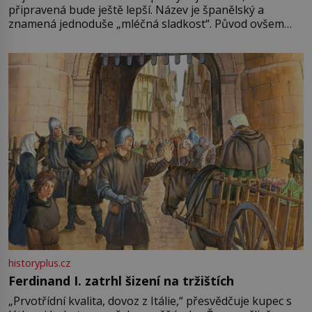
připravená bude ještě lepší. Název je španělský a
znamená jednoduše „mléčná sladkost“. Původ ovšem
není úplně jednoznačný, o autorství této receptury se
pře hned několik latinskoamerických zemí a k tomu
Francie, kde se traduje,
historyplus.cz
Ferdinand I. zatrhl šizení na tržištích
„Prvotřídní kvalita, dovoz z Itálie,“ přesvědčuje kupec s