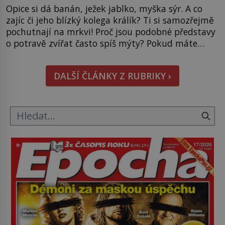
Opice si dá banán, ježek jablko, myška sýr. A co
zajíc či jeho blízký kolega králík? Ti si samozřejmě
pochutnají na mrkvi! Proč jsou podobné představy
o potravě zvířat často spíš mýty? Pokud máte
doma králíka, mrkev mu dát můžete. A nejspíš mu
i bude chutnat, ovšem měl by ji mít jen jako
DALŠÍ ČLÁNKY Z RUBRIKY ›
občasný pamlsek. […]