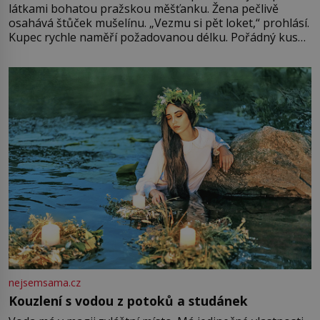
látkami bohatou pražskou měšťanku. Žena pečlivě
osahává štůček mušelínu. „Vezmu si pět loket,“ prohlásí.
Kupec rychle naměří požadovanou délku. Pořádný kus
mu přitom zůstane za prsty… „Na šaty ho bude málo,
milostpaní. Stačí jenom na sukni,“ zhodnotí švadlena
množství růžového mušelínu. „Ošidili vás, podívejte.“
Vezme do ruky dřevěnou
nejsemsama.cz
Kouzlení s vodou z potoků a studánek