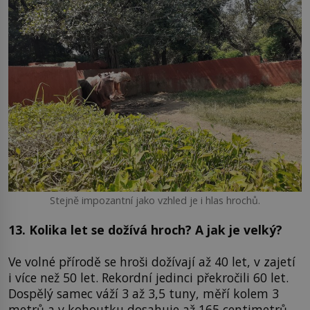
Stejně impozantní jako vzhled je i hlas hrochů.
13. Kolika let se dožívá hroch? A jak je velký?
Ve volné přírodě se hroši dožívají až 40 let, v zajetí
i více než 50 let. Rekordní jedinci překročili 60 let.
Dospělý samec váží 3 až 3,5 tuny, měří kolem 3
metrů a v kohoutku dosahuje až 165 centimetrů,