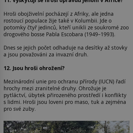
11. Vyskytují se hroši opravdu jenom v Africe?
Hroši obojživelní pocházejí z Afriky, ale jedna
rostoucí populace žije také v Kolumbii. Jde o
potomky čtyř jedinců, kteří unikli ze soukromé zoo
drogového bosse Pabla Escobara (1949–1993).
Dnes se jejich počet odhaduje na desítky až stovky
a jsou považováni za invazní druh.
12. Jsou hroši ohrožení?
Mezinárodní unie pro ochranu přírody (IUCN) řadí
hrochy mezi zranitelné druhy. Ohrožuje je
pytláctví, úbytek přirozeného prostředí i konflikty
s lidmi. Hroši jsou loveni pro maso, tuk a zejména
pro své zuby.