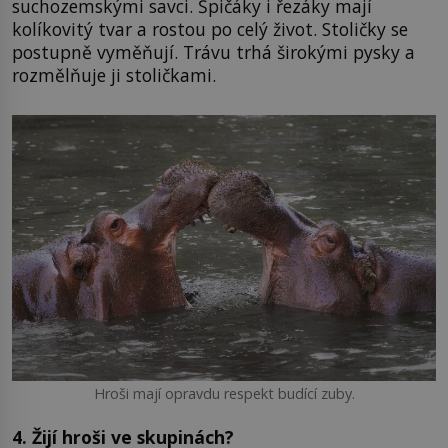
suchozemskými savci. Špičáky i řezáky mají
kolíkovitý tvar a rostou po celý život. Stoličky se
postupně vyměňují. Trávu trhá širokými pysky a
rozmělňuje ji stoličkami.
Hroši mají opravdu respekt budící zuby.
4. Žijí hroši ve skupinách?