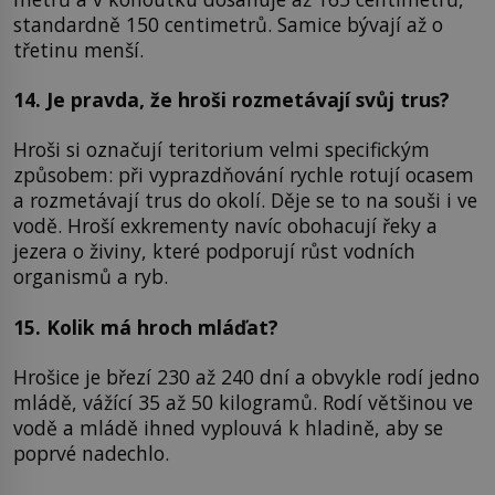
standardně 150 centimetrů. Samice bývají až o
třetinu menší.
14. Je pravda, že hroši rozmetávají svůj trus?
Hroši si označují teritorium velmi specifickým
způsobem: při vyprazdňování rychle rotují ocasem
a rozmetávají trus do okolí. Děje se to na souši i ve
vodě. Hroší exkrementy navíc obohacují řeky a
jezera o živiny, které podporují růst vodních
organismů a ryb.
15. Kolik má hroch mláďat?
Hrošice je březí 230 až 240 dní a obvykle rodí jedno
mládě, vážící 35 až 50 kilogramů. Rodí většinou ve
vodě a mládě ihned vyplouvá k hladině, aby se
poprvé nadechlo.