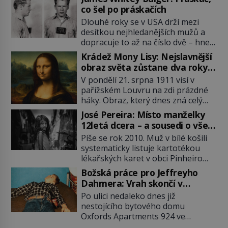
co šel po práskačích
Dlouhé roky se v USA drží mezi
desítkou nejhledanějších mužů a
dopracuje to až na číslo dvě – hned
po Usámovi bin Ládinovi (1957–
Krádež Mony Lisy: Nejslavnější
2011). To je James „Whitey“ Bulger
obraz světa zůstane dva roky
(1929–2018) viněný ze spoluúčasti
nezvěstný
V pondělí 21. srpna 1911 visí v
na 19 vraždách, vydírání a lichvy. A
pařížském Louvru na zdi prázdné
samozřejmě, krom toho je ještě
háky. Obraz, který dnes zná celý
drogový dealer, který neváhá
svět, je pryč. Zpočátku si nikdo
odstranit z cesty všechny práskače,
José Pereira: Místo manželky
nemyslí, že jde o krádež.
zatímco […]
12letá dcera – a sousedi o všem
Zaměstnanci jsou přesvědčeni, že
vědí!
Píše se rok 2010. Muž v bílé košili
Mona Lisa je jen v restaurátorské
systematicky listuje kartotékou
dílně nebo u fotografa. Když se
lékařských karet v obci Pinheiro
ukáže pravda, propukne jeden z
ležící asi 20 kilometrů od farmy s
největších honů na zloděje v […]
Božská práce pro Jeffreyho
podivínským majitelem. Něco tu
Dahmera: Vrah skončí v
nesedí. Ledaže… Ledaže by ta
tratolišti krve ve vězeňských
Po ulici nedaleko dnes již
mladá dívka z farmy byla ne
umývárnách
nestojícího bytového domu
manželkou, ale dcerou – a všechny
Oxfords Apartments 924 ve
ty děti byly zplozené v incestu. Na
wisconsinském Milwaukee se