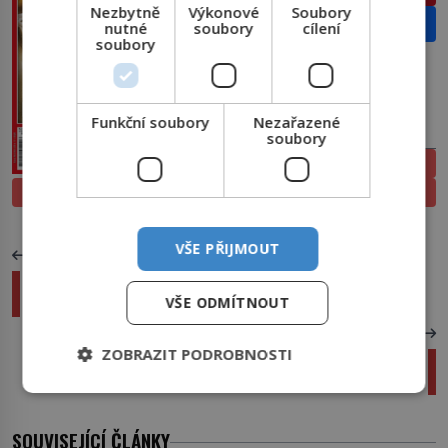
Nezbytně
Výkonové
Soubory
Email
nutné
soubory
cílení
soubory
Funkční soubory
Nezařazené
PŘEDPLATNÉ
soubory
ELEKTRONICKÉ
PROLISTOVAT
TIŠTĚNÉ
VŠE PŘIJMOUT
PŘEDCHOZÍ ČLÁNEK
Pavouci létají na pavučinách. Neuvěřitelný trik
jménem ballooning
VŠE ODMÍTNOUT
DALŠÍ ČLÁNEK
ZOBRAZIT PODROBNOSTI
Home office na terase: Jak eliminovat odlesky
na monitoru?
SOUVISEJÍCÍ ČLÁNKY