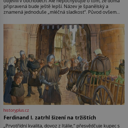
objevili v obchodech. Ale nepochybujte o tom, že doma
připravená bude ještě lepší. Název je španělský a
znamená jednoduše „mléčná sladkost“. Původ ovšem
není úplně jednoznačný, o autorství této receptury se
pře hned několik latinskoamerických zemí a k tomu
Francie, kde se traduje,
historyplus.cz
Ferdinand I. zatrhl šizení na tržištích
„Prvotřídní kvalita, dovoz z Itálie,“ přesvědčuje kupec s