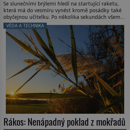
Se slunečními brýlemi hledí na startující raketu,
která má do vesmíru vynést kromě posádky také
obyčejnou učitelku. Po několika sekundách všem
ztuhnou úsměvy, stroj totiž exploduje. Jejich
VĚDA A TECHNIKA
konstrukce není z levného kraje, daňové
poplatníky stojí miliardy dolarů. Na druhou stranu
zvládnou jen představitelné věci. Na malé kousky
Název: Columbia První […]
Rákos: Nenápadný poklad z mokřadů