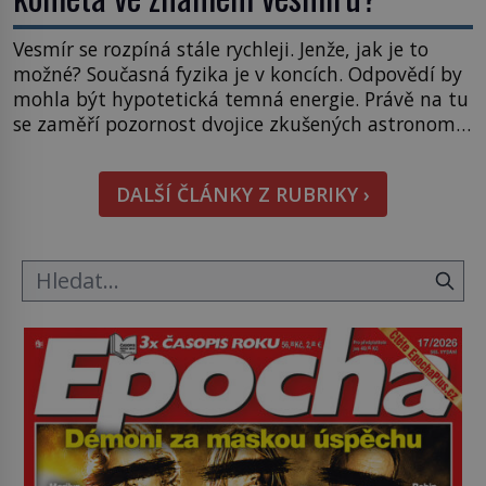
Vesmír se rozpíná stále rychleji. Jenže, jak je to
možné? Současná fyzika je v koncích. Odpovědí by
mohla být hypotetická temná energie. Právě na tu
se zaměří pozornost dvojice zkušených astronomů.
Namísto ní ale objeví něco mnohem
hmatatelnějšího. Naprosto rekordní kometu!
DALŠÍ ČLÁNKY Z RUBRIKY ›
Astronomové Pedro Bernardinelli a Gary Bernstein
mravenčí prací zkoumají archivní snímky v rámci
Průzkumu temné energie […]