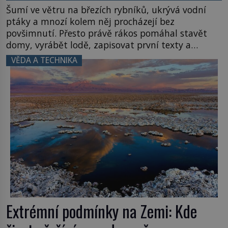
Šumí ve větru na březích rybníků, ukrývá vodní
ptáky a mnozí kolem něj procházejí bez
povšimnutí. Přesto právě rákos pomáhal stavět
domy, vyrábět lodě, zapisovat první texty a
inspiroval řadu pověstí. Tato skromná, ale
VĚDA A TECHNIKA
užitečná rostlina provází člověka už tisíce let.
Většina lidí vnímá rákos jen jako obyčejnou kulisu
letního koupání. Stačí se však podívat […]
Extrémní podmínky na Zemi: Kde