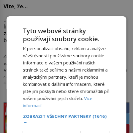
Víte, že…
… existuje i druh hrochů známý jako hrošík
liberijský? Žije v tropických pralesích a bažinách
Tyto webové stránky
západní Afriky a je zhruba desetkrát menší než
používají soubory cookie.
běžný hroch.
K personalizaci obsahu, reklam a analýze
návštěvnosti používáme soubory cookie.
Zdroje informací:
Wikipedia, BBC, LiveScience
Informace o vašem používání našich
Foto: 1) William Warby / commons.wikimedia.org / CC BY 2.0 2)
stránek také sdílíme s našimi reklamními a
Hermanno12 / commons.wikimedia.org / CC BY-SA 4.0 3) adbh266
/ commons.wikimedia.org / CC BY-SA 4.0 4) Paul Maritz /
analytickými partnery, kteří je mohou
commons.wikimedia.org / CC BY-SA 3.0
kombinovat s dalšími informacemi, které
jste jim poskytli nebo které shromáždili při
PRÁVĚ V PRODEJI
SDÍLEJTE ČLÁNEK
vašem používání jejich služeb.
Více
informací
Facebook
ZOBRAZIT VŠECHNY PARTNERY
(1616)
Twitter
→
Pinterest