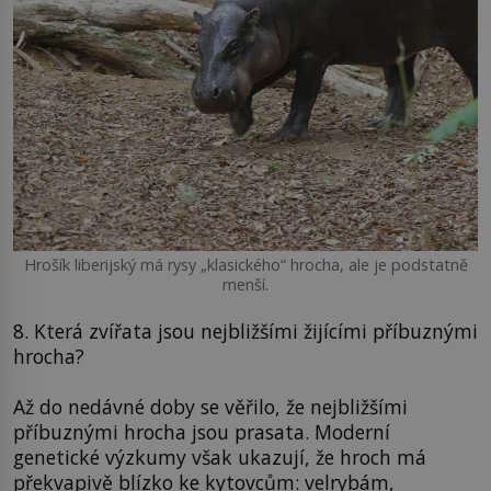
Hrošík liberijský má rysy „klasického“ hrocha, ale je podstatně
menší.
8. Která zvířata jsou nejbližšími žijícími příbuznými
hrocha?
Až do nedávné doby se věřilo, že nejbližšími
příbuznými hrocha jsou prasata. Moderní
genetické výzkumy však ukazují, že hroch má
překvapivě blízko ke kytovcům: velrybám,