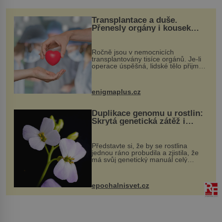
Transplantace a duše.
Přenesly orgány i kousek
osobnosti dárce?
Ročně jsou v nemocnicích
transplantovány tisíce orgánů. Je-li
operace úspěšná, lidské tělo přijme
darovaný orgán za své a pacient
může vést plnohodnotný život. Ale co
když při transplantaci nepřijímám...
enigmaplus.cz
Duplikace genomu u rostlin:
Skrytá genetická zátěž i
evoluční výhoda
Představte si, že by se rostlina
jednou ráno probudila a zjistila, že
má svůj genetický manuál celý
dvakrát. Přesně to se občas v
přírodě stane – a podle nového
výzkumu to může být pro druhy
epochalnisvet.cz
vstupenka...