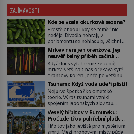
ZAJÍMAVOSTI
Kde se vzala okurková sezóna?
Prostě období, kdy se téměř nic
neděje. Divadla nehrají, v
parlamentu se nehlasuje, všichni
jsou na dovolené a média tak
Mrkev není jen oranžová. Její
nemají o čem mluvit a psát. A
neuvěřitelný příběh začíná
vymýšlejí si proto témata, které
fialovou barvou
Když dnes vytáhneme ze země
nikoho nezajímají. Proč je však ona
mrkev, většina z nás očekává sytě
letní doba spojovaná zrovna s
oranžový kořen. Jenže po většinu
okurkami? Okurkovou sezónu
své historie je mrkev všechno
známe už od poloviny 19. století,
Tsunami: Když voda udeří pěstí!
možné, jen ne oranžová. Je fialová,
ovšem jako Češi […]
Nejprve špetka školometské
žlutá, bílá, někdy dokonce téměř
teorie. Výraz tsunami vznikl
černá. Až díky stovkám let
spojením japonských slov tsu
pečlivého šlechtění se z ní stává
(přístav) a nami (vlna). Jedná se o
zelenina, bez které si českou
Veselý hřbitov v Rumunsku:
dlouhou vlnu, která je na volném
zahradu ani nedokážeme
Proč zde třou pohřební plačky
moři takřka nepostřehnutelná.
představit. Její příběh je […]
bídu s nouzí?
Hřbitov jako jeviště pro mystérium
Ačkoli je vlnová délka tsunami i 300
smrti. Mezi hrobovými místy půda
kilometrů, výška vlny na volném