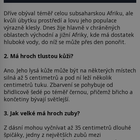
Dříve obýval téměř celou subsaharskou Afriku, ale
kvůli úbytku prostředí a lovu jeho populace
výrazně klesly. Dnes žije hlavně v chráněných
oblastech východní a jižní Afriky, kde má dostatek
hluboké vody, do níž se může přes den ponořit.
2. Má hroch tlustou kůži?
Ano. Jeho lysá kůže může být na některých místech
silná až 5 centimetrů a pod ní leží několik
centimetrů tuku. Zbarvení se pohybuje od
břidlicově šedé po téměř černou, přičemž břicho a
končetiny bývají světlejší.
3. Jak velké má hroch zuby?
Z dásní mohou vyčnívat až 35 centimetrů dlouhé
špičáky, jedny z největších zubů mezi