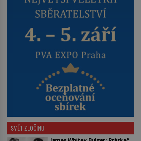
SVĚT ZLOČINU
James Whitey Bulger: Práskač,