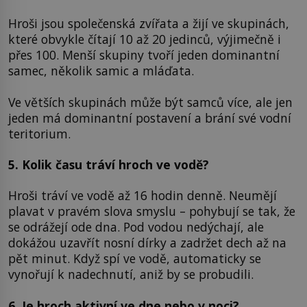
Hroši jsou společenská zvířata a žijí ve skupinách,
které obvykle čítají 10 až 20 jedinců, výjimečně i
přes 100. Menší skupiny tvoří jeden dominantní
samec, několik samic a mláďata.
Ve větších skupinách může být samců více, ale jen
jeden má dominantní postavení a brání své vodní
teritorium.
5. Kolik času tráví hroch ve vodě?
Hroši tráví ve vodě až 16 hodin denně. Neumějí
plavat v pravém slova smyslu – pohybují se tak, že
se odrážejí ode dna. Pod vodou nedýchají, ale
dokážou uzavřít nosní dírky a zadržet dech až na
pět minut. Když spí ve vodě, automaticky se
vynořují k nadechnutí, aniž by se probudili.
6. Je hroch aktivní ve dne nebo v noci?