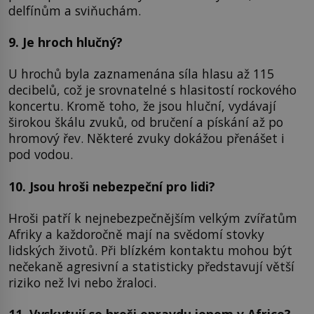
delfínům a sviňuchám.
9. Je hroch hlučný?
U hrochů byla zaznamenána síla hlasu až 115
decibelů, což je srovnatelné s hlasitostí rockového
koncertu. Kromě toho, že jsou hluční, vydávají
širokou škálu zvuků, od bručení a pískání až po
hromový řev. Některé zvuky dokážou přenášet i
pod vodou.
10. Jsou hroši nebezpeční pro lidi?
Hroši patří k nejnebezpečnějším velkým zvířatům
Afriky a každoročně mají na svědomí stovky
lidských životů. Při blízkém kontaktu mohou být
nečekaně agresivní a statisticky představují větší
riziko než lvi nebo žraloci.