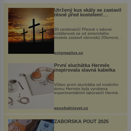
Utržený kus skály se zastavil
těsně před kostelem!
Ochránila ho boží síla?
30 centimetrů! Přesně v takové
vzdálenosti se od amerického
kostela zastavil obrovský 20tunový
balvan, který se v květnu 2014
nečekaně odtrhl od nedaleké skály
při její demolici. Podle místních stojí
enigmaplus.cz
...
První sluchátka Hermés
inspirovala slavná kabelka
Vůbec první sluchátka od módního
domu Hermès byla vyrobena
experimentálním laboratoří Hermès
Ateliers Horizons. Elegantní gadget
si vyžádal dva roky vývoje a chlubí
se ručně šitou hovězí kůží a
epochalnisvet.cz
kovový...
ZÁBOŘSKÁ POUŤ 2025