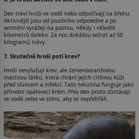
Den tráví hroši ve vodě nebo odpočívají na břehu.
Aktivnější jsou od pozdního odpoledne a po
setmění vyrážejí na pastvu, někdy i několik
kilometrů daleko. Za noc dokážou sežrat až 50
kilogramů trávy.
7. Skutečně hroši potí krev?
Hroši nevylučují krev, ale červenooranžovou
mastnou látku, která chrání jejich citlivou kůži
před sluncem a infekcí. Tato tekutina funguje jako
přírodní opalovací krém. Přes den proto zůstávají
ve vodě nebo ve stínu, aby se nepřehřáli.