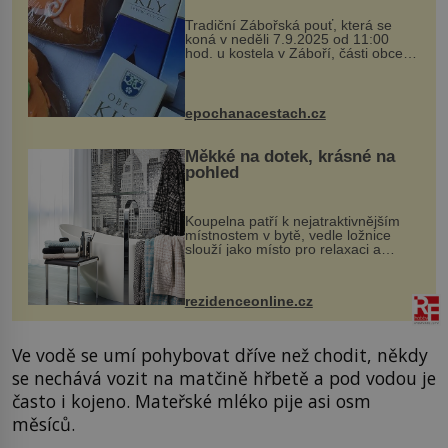
Tradiční Zábořská pouť, která se
koná v neděli 7.9.2025 od 11:00
hod. u kostela v Záboří, části obce
Kly u Mělníka. V programu naleznete
komentovanou prohlídku kostela,
dobovou hudbu, řemesla, atrakce...
epochanacestach.cz
Měkké na dotek, krásné na
pohled
Koupelna patří k nejatraktivnějším
místnostem v bytě, vedle ložnice
slouží jako místo pro relaxaci a
odpočinek. Koupelnový textil –
ručníky, osušky a koberečky –
mohou jako mávnutím kouzelného
rezidenceonline.cz
proutku...
Ve vodě se umí pohybovat dříve než chodit, někdy
se nechává vozit na matčině hřbetě a pod vodou je
často i kojeno. Mateřské mléko pije asi osm
měsíců.