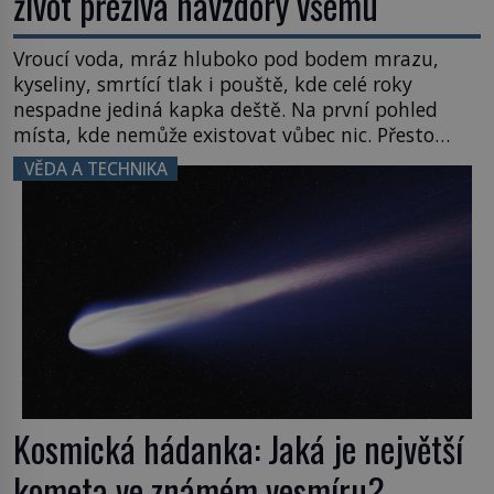
život přežívá navzdory všemu
Vroucí voda, mráz hluboko pod bodem mrazu,
kyseliny, smrtící tlak i pouště, kde celé roky
nespadne jediná kapka deště. Na první pohled
místa, kde nemůže existovat vůbec nic. Přesto
právě tady vědci objevují organismy, které
VĚDA A TECHNIKA
posouvají hranice života. Každý nový nález mění
naše představy o tom, co všechno dokáže příroda a
napovídá, kde bychom jednou […]
Kosmická hádanka: Jaká je největší
kometa ve známém vesmíru?